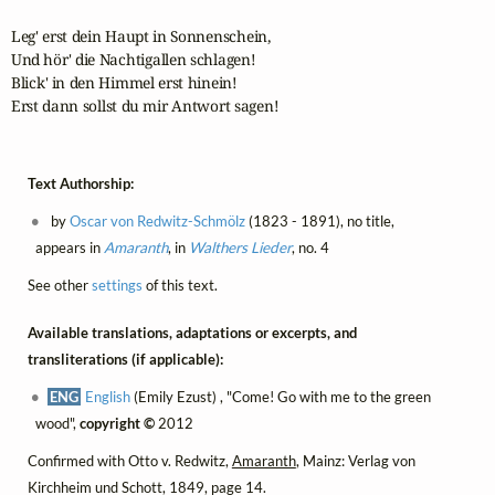
Leg' erst dein Haupt in Sonnenschein,

Und hör' die Nachtigallen schlagen!

Blick' in den Himmel erst hinein!

Erst dann sollst du mir Antwort sagen!
Text Authorship:
by
Oscar von Redwitz-Schmölz
(1823 - 1891), no title,
appears in
Amaranth
, in
Walthers Lieder
, no. 4
See other
settings
of this text.
Available translations, adaptations or excerpts, and
transliterations (if applicable):
ENG
English
(Emily Ezust) , "Come! Go with me to the green
wood",
copyright ©
2012
Confirmed with Otto v. Redwitz,
Amaranth
, Mainz: Verlag von
Kirchheim und Schott, 1849, page 14.