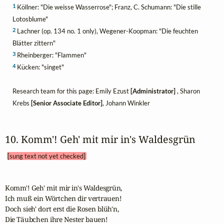
1
Köllner: "Die weisse Wasserrose"; Franz, C. Schumann: "Die stille
Lotosblume"
2
Lachner (op. 134 no. 1 only), Wegener-Koopman: "Die feuchten
Blätter zittern"
3
Rheinberger: "Flammen"
4
Kücken: "singet"
Research team for this page: Emily Ezust
[Administrator]
, Sharon
Krebs
[Senior Associate Editor]
, Johann Winkler
10. Komm'! Geh' mit mir in's Waldesgrün 
[sung text not yet checked]
Komm'! Geh' mit mir in's Waldesgrün,

Ich muß ein Wörtchen dir vertrauen!

Doch sieh' dort erst die Rosen blüh'n,

Die Täubchen ihre Nester bauen!
