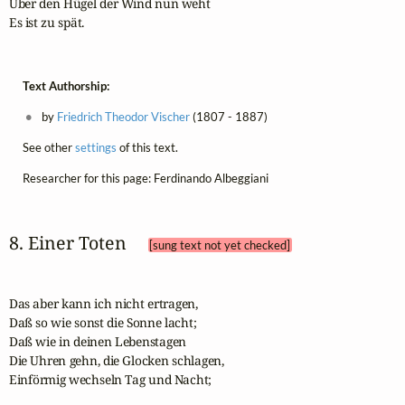
Über den Hügel der Wind nun weht

Es ist zu spät.
Text Authorship:
by
Friedrich Theodor Vischer
(1807 - 1887)
See other
settings
of this text.
Researcher for this page: Ferdinando Albeggiani
8. Einer Toten 
[sung text not yet checked]
Das aber kann ich nicht ertragen,

Daß so wie sonst die Sonne lacht;

Daß wie in deinen Lebenstagen

Die Uhren gehn, die Glocken schlagen,

Einförmig wechseln Tag und Nacht;
