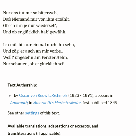
Nur das tut mir so bitterweh',

Daß Niemand mir von ihm erzählt,

Ob ich ihn je nur wiederseh',

Und ob er glücklich hab' gewählt.

Ich möcht' nur einmal noch ihn sehn,

Und zög' er auch an mir vorbei,

Wollt' ungesehn am Fenster stehn,

Nur schauen, ob er glücklich sei!
Text Authorship:
by
Oscar von Redwitz-Schmölz
(1823 - 1891), appears in
Amaranth
, in
Amaranth's Herbsteslieder
, first published 1849
See other
settings
of this text.
Available translations, adaptations or excerpts, and
transliterations (if applicable):