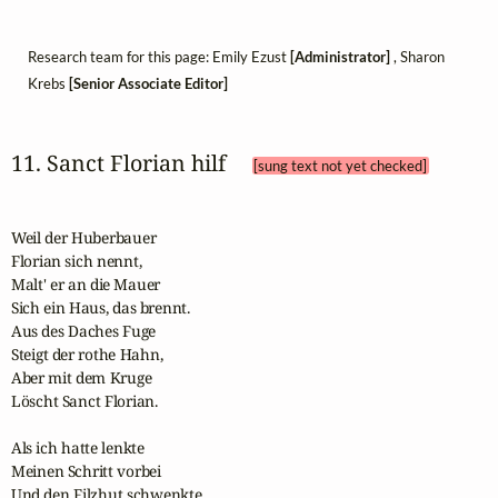
Research team for this page: Emily Ezust
[Administrator]
, Sharon
Krebs
[Senior Associate Editor]
11. Sanct Florian hilf 
[sung text not yet checked]
Weil der Huberbauer 

Florian sich nennt,

Malt' er an die Mauer 

Sich ein Haus, das brennt.

Aus des Daches Fuge 

Steigt der rothe Hahn,

Aber mit dem Kruge 

Löscht Sanct Florian.

Als ich hatte lenkte

Meinen Schritt vorbei 

Und den Filzhut schwenkte 
