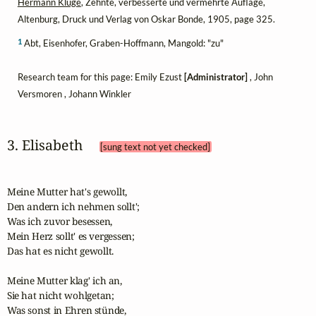
Hermann Kluge
, Zehnte, verbesserte und vermehrte Auflage,
Altenburg, Druck und Verlag von Oskar Bonde, 1905, page 325.
1
Abt, Eisenhofer, Graben-Hoffmann, Mangold: "zu"
Research team for this page: Emily Ezust
[Administrator]
, John
Versmoren , Johann Winkler
3. Elisabeth 
[sung text not yet checked]
Meine Mutter hat's gewollt,

Den andern ich nehmen sollt';

Was ich zuvor besessen,

Mein Herz sollt' es vergessen;

Das hat es nicht gewollt.

Meine Mutter klag' ich an,

Sie hat nicht wohlgetan;

Was sonst in Ehren stünde,
