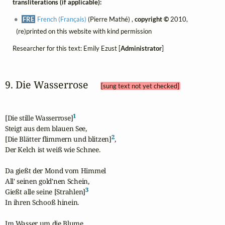
transliterations (if applicable):
FRE
French (Français)
(Pierre Mathé) ,
copyright ©
2010,
(re)printed on this website with kind permission
Researcher for this text: Emily Ezust [
Administrator
]
9. Die Wasserrose 
[sung text not yet checked]
1
[Die stille Wasserrose]
Steigt aus dem blauen See,

2
[Die Blätter flimmern und blitzen]
,

Der Kelch ist weiß wie Schnee.

Da gießt der Mond vom Himmel

All' seinen gold'nen Schein,

3
Gießt alle seine [Strahlen]
In ihren Schooß hinein.

Im Wasser um die Blume
