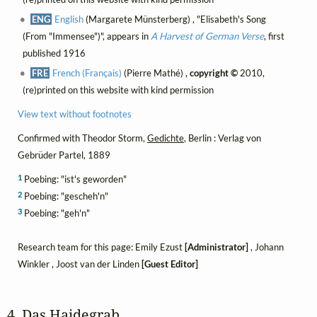
ENG
English
(Margarete Münsterberg) , "Elisabeth's Song
(From "Immensee")", appears in
A Harvest of German Verse
, first
published 1916
FRE
French (Français)
(Pierre Mathé) ,
copyright ©
2010,
(re)printed on this website with kind permission
View text without footnotes
Confirmed with Theodor Storm,
Gedichte
, Berlin : Verlag von
Gebrüder Partel, 1889
1
Poebing: "ist's geworden"
2
Poebing: "gescheh'n"
3
Poebing: "geh'n"
Research team for this page: Emily Ezust
[Administrator]
, Johann
Winkler , Joost van der Linden
[Guest Editor]
4. Das Haidegrab