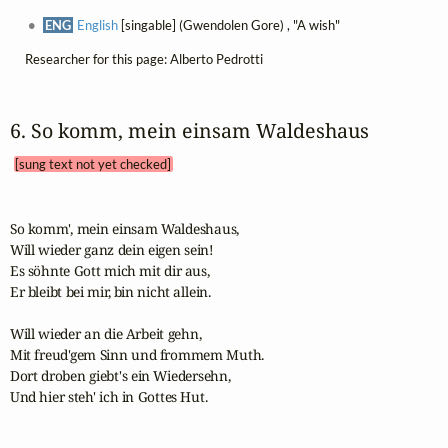
ENG
English
[singable] (Gwendolen Gore) , "A wish"
Researcher for this page: Alberto Pedrotti
6. So komm, mein einsam Waldeshaus 
[sung text not yet checked]
So komm', mein einsam Waldeshaus,

Will wieder ganz dein eigen sein!

Es söhnte Gott mich mit dir aus,

Er bleibt bei mir, bin nicht allein.

Will wieder an die Arbeit gehn,

Mit freud'gem Sinn und frommem Muth.

Dort droben giebt's ein Wiedersehn,

Und hier steh' ich in Gottes Hut.