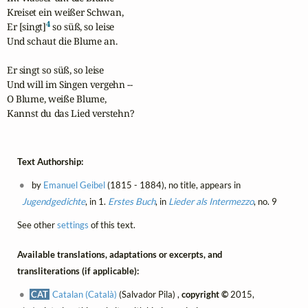
Kreiset ein weißer Schwan,

4
Er [singt]
 so süß, so leise

Und schaut die Blume an.

Er singt so süß, so leise

Und will im Singen vergehn --

O Blume, weiße Blume,

Kannst du das Lied verstehn?
Text Authorship:
by
Emanuel Geibel
(1815 - 1884), no title, appears in
Jugendgedichte
, in 1.
Erstes Buch
, in
Lieder als Intermezzo
, no. 9
See other
settings
of this text.
Available translations, adaptations or excerpts, and
transliterations (if applicable):
CAT
Catalan (Català)
(Salvador Pila) ,
copyright ©
2015,