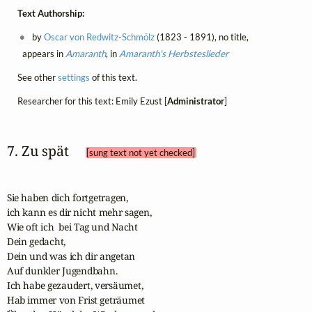
Text Authorship:
by
Oscar von Redwitz-Schmölz
(1823 - 1891), no title,
appears in
Amaranth
, in
Amaranth's Herbsteslieder
See other
settings
of this text.
Researcher for this text: Emily Ezust [
Administrator
]
7. Zu spät 
[sung text not yet checked]
Sie haben dich fortgetragen,

ich kann es dir nicht mehr sagen,

Wie oft ich  bei Tag und Nacht  

Dein gedacht,

Dein und was ich dir angetan  

Auf dunkler Jugendbahn.

Ich habe gezaudert, versäumet,

Hab immer von Frist geträumet
