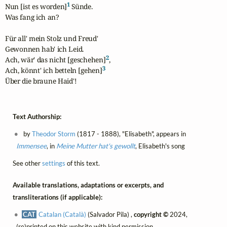
1
Nun [ist es worden]
 Sünde.

Was fang ich an?

Für all' mein Stolz und Freud'

Gewonnen hab' ich Leid.

2
Ach, wär' das nicht [geschehen]
,

3
Ach, könnt' ich betteln [gehen]
Über die braune Haid'!
Text Authorship:
by
Theodor Storm
(1817 - 1888), "Elisabeth", appears in
Immensee
, in
Meine Mutter hat's gewollt
, Elisabeth's song
See other
settings
of this text.
Available translations, adaptations or excerpts, and
transliterations (if applicable):
CAT
Catalan (Català)
(Salvador Pila) ,
copyright ©
2024,
(re)printed on this website with kind permission