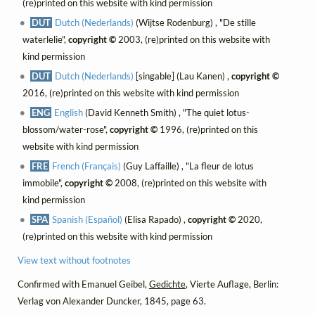
(re)printed on this website with kind permission
DUT
Dutch (Nederlands)
(Wijtse Rodenburg) , "De stille
waterlelie",
copyright ©
2003, (re)printed on this website with
kind permission
DUT
Dutch (Nederlands)
[singable] (Lau Kanen) ,
copyright ©
2016, (re)printed on this website with kind permission
ENG
English
(David Kenneth Smith) , "The quiet lotus-
blossom/water-rose",
copyright ©
1996, (re)printed on this
website with kind permission
FRE
French (Français)
(Guy Laffaille) , "La fleur de lotus
immobile",
copyright ©
2008, (re)printed on this website with
kind permission
SPA
Spanish (Español)
(Elisa Rapado) ,
copyright ©
2020,
(re)printed on this website with kind permission
View text without footnotes
Confirmed with Emanuel Geibel,
Gedichte
, Vierte Auflage, Berlin:
Verlag von Alexander Duncker, 1845, page 63.