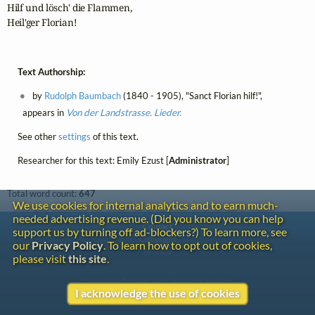
Hilf und lösch' die Flammen,

Heil'ger Florian!
Text Authorship:
by
Rudolph Baumbach
(1840 - 1905), "Sanct Florian hilf!",
appears in
Von der Landstrasse. Lieder.
See other
settings
of this text.
Researcher for this text: Emily Ezust [
Administrator
]
Total word count:
647
We use cookies for internal analytics and to earn much-
needed advertising revenue. (Did you know you can help
Contact
support us by turning off ad-blockers?) To learn more, see
Copyright
our
Privacy Policy
. To learn how to opt out of cookies,
Privacy
please visit
this site
.
Copyright © 2026 The LiederNet Archive
I acknowledge the use of cookies
Site redesign by Shawn Thuris