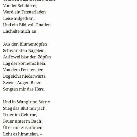
Vor der Schilderei,

Ward ein Fensterladen

Leise aufgethan,

Und ein Bild voll Gnaden 

Lächelte mich an.

Aus den Blumentöpfen 

Schwankten Nägelein,

Auf zwei blonden Zöpfen

Lag der Sonnenschein.

Von dem Fenstersitze

Bog sich's niederwärts,

Zweier Augen Blitze

Sengten mir das Herz.

Und in Wang' und Stirne

Stieg das Blut mir jach.

Feuer im Gehirne,

Feuer unter'm Dach! 

Über mir zusammen

Loht es himmelan. --
