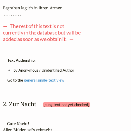
Begraben lag ich in ihren Armen

 . . . . . . . . . .

— The rest of this text is not
currently in the database but will be
added as soon as we obtain it. —
Text Authorship:
by Anonymous / Unidentified Author
Go to the
general single-text view
2. Zur Nacht 
[sung text not yet checked]
    Gute Nacht!

Allen Müden sei's gebracht.
