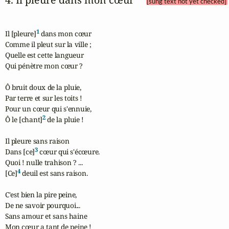
[sung text not yet checked]
1
Il [pleure]
 dans mon cœur

Comme il pleut sur la ville ;

Quelle est cette langueur

Qui pénètre mon cœur ?

Ô bruit doux de la pluie,

Par terre et sur les toits !

Pour un cœur qui s'ennuie,

2
Ô le [chant]
 de la pluie !

Il pleure sans raison

3
Dans [ce]
 cœur qui s'écœure.

Quoi ! nulle trahison ? ...

4
[Ce]
 deuil est sans raison.

C'est bien la pire peine,

De ne savoir pourquoi...

Sans amour et sans haine

Mon cœur a tant de peine !