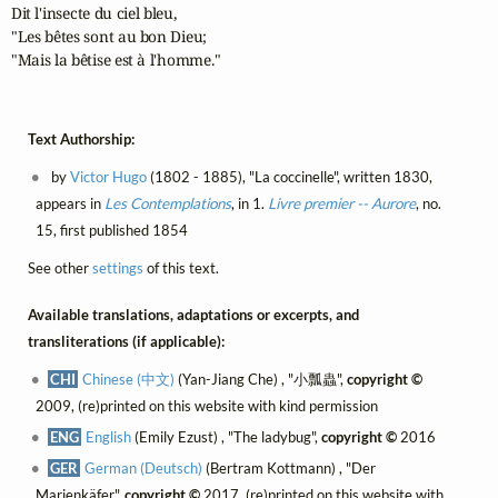
Dit l'insecte du ciel bleu,

"Les bêtes sont au bon Dieu;

"Mais la bêtise est à l'homme."
Text Authorship:
by
Victor Hugo
(1802 - 1885), "La coccinelle", written 1830,
appears in
Les Contemplations
, in 1.
Livre premier -- Aurore
, no.
15, first published 1854
See other
settings
of this text.
Available translations, adaptations or excerpts, and
transliterations (if applicable):
CHI
Chinese (中文)
(Yan-Jiang Che) , "小瓢蟲",
copyright ©
2009, (re)printed on this website with kind permission
ENG
English
(Emily Ezust) , "The ladybug",
copyright ©
2016
GER
German (Deutsch)
(Bertram Kottmann) , "Der
Marienkäfer",
copyright ©
2017, (re)printed on this website with