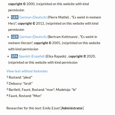
copyright ©
2000, (re)printed on this website with kind
permission
GER
German (Deutsch)
(Pierre Mathé) , "Es weint in meinem
Herz",
copyright ©
2012, (re)printed on this website with kind
permission
GER
German (Deutsch)
(Bertram Kottmann) , "Es weint in
meinem Herzen",
copyright ©
2005, (re)printed on this website
with kind permission
SPA
Spanish (Español)
(Elisa Rapado) ,
copyright ©
2020,
(re)printed on this website with kind permission
View text without footnotes
1
Rostand: "pleut"
2
Debussy: "bruit"
3
Bartlett, Fauré, Rostand: "mon"; Madetoja: "le"
4
Fauré, Rostand: "Mon"
Researcher for this text: Emily Ezust [
Administrator
]