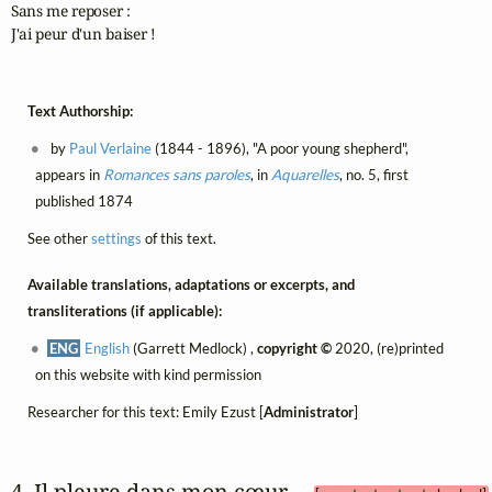
Sans me reposer :

J'ai peur d'un baiser !
Text Authorship:
by
Paul Verlaine
(1844 - 1896), "A poor young shepherd",
appears in
Romances sans paroles
, in
Aquarelles
, no. 5, first
published 1874
See other
settings
of this text.
Available translations, adaptations or excerpts, and
transliterations (if applicable):
ENG
English
(Garrett Medlock) ,
copyright ©
2020, (re)printed
on this website with kind permission
Researcher for this text: Emily Ezust [
Administrator
]
4. Il pleure dans mon cœur 