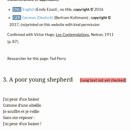
ENG
English
(Emily Ezust) , no title,
copyright ©
2016
GER
German (Deutsch)
(Bertram Kottmann) ,
copyright ©
2017, (re)printed on this website with kind permission
Confirmed with Victor Hugo,
Les Contemplations
, Nelson, 1911
(p. 87).
Researcher for this page: Ted Perry
3. A poor young shepherd 
[sung text not yet checked]
J'ai peur d'un baiser

Comme d'une abeille.

Je souffre et je veille

Sans me reposer :

J'ai peur d'un baiser !
