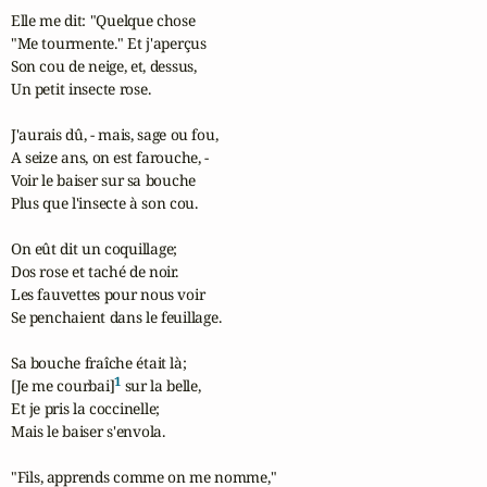
Elle me dit: "Quelque chose

"Me tourmente." Et j'aperçus

Son cou de neige, et, dessus,

Un petit insecte rose.

J'aurais dû, - mais, sage ou fou,

A seize ans, on est farouche, -

Voir le baiser sur sa bouche

Plus que l'insecte à son cou.

On eût dit un coquillage;

Dos rose et taché de noir.

Les fauvettes pour nous voir

Se penchaient dans le feuillage.

Sa bouche fraîche était là;

1
[Je me courbai]
 sur la belle,

Et je pris la coccinelle;

Mais le baiser s'envola.

"Fils, apprends comme on me nomme,"
