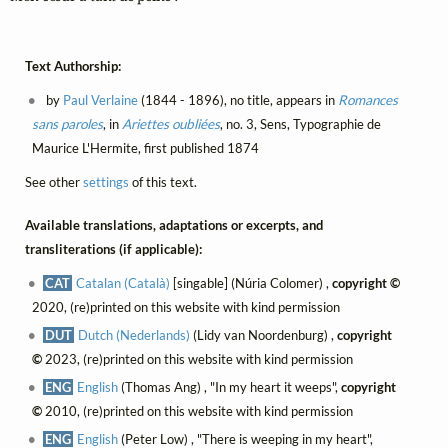
Text Authorship:
by
Paul Verlaine
(1844 - 1896), no title, appears in
Romances
sans paroles
, in
Ariettes oubliées
, no. 3, Sens, Typographie de
Maurice L'Hermite, first published 1874
See other
settings
of this text.
Available translations, adaptations or excerpts, and
transliterations (if applicable):
CAT
Catalan (Català)
[singable] (Núria Colomer) ,
copyright ©
2020, (re)printed on this website with kind permission
DUT
Dutch (Nederlands)
(Lidy van Noordenburg) ,
copyright
©
2023, (re)printed on this website with kind permission
ENG
English
(Thomas Ang) , "In my heart it weeps",
copyright
©
2010, (re)printed on this website with kind permission
ENG
English
(Peter Low) , "There is weeping in my heart",