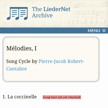
MENU
Mélodies, I
Song Cycle by
Pierre-Jacob Robert-
Cantabre
1. La coccinelle 
[sung text not yet checked]