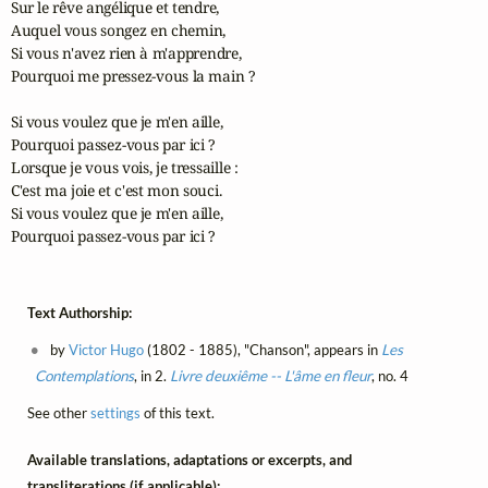
Sur le rêve angélique et tendre,

Auquel vous songez en chemin,

Si vous n'avez rien à m'apprendre,

Pourquoi me pressez-vous la main ?

Si vous voulez que je m'en aille,

Pourquoi passez-vous par ici ?

Lorsque je vous vois, je tressaille :

C'est ma joie et c'est mon souci.

Si vous voulez que je m'en aille,

Pourquoi passez-vous par ici ?
Text Authorship:
by
Victor Hugo
(1802 - 1885), "Chanson", appears in
Les
Contemplations
, in 2.
Livre deuxiême -- L'âme en fleur
, no. 4
See other
settings
of this text.
Available translations, adaptations or excerpts, and
transliterations (if applicable):