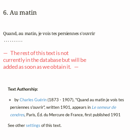
6. Au matin
Quand, au matin, je vois tes persiennes s'ouvrir

 . . . . . . . . . .

— The rest of this text is not
currently in the database but will be
added as soon as we obtain it. —
Text Authorship:
by
Charles Guérin
(1873 - 1907), "Quand au matin je vois tes
persiennes s'ouvrir", written 1901, appears in
Le semeur de
cendres
, Paris, Éd. du Mercure de France, first published 1901
See other
settings
of this text.