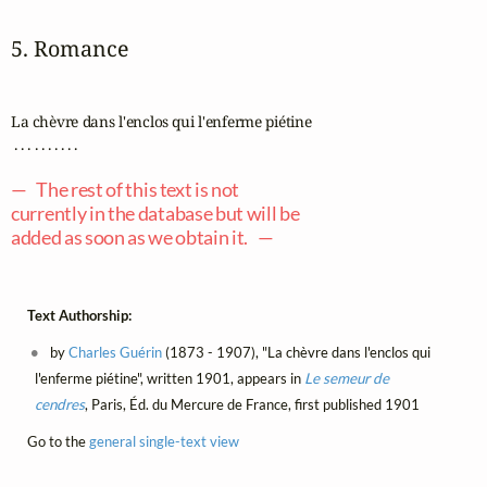
5. Romance
La chèvre dans l'enclos qui l'enferme piétine

 . . . . . . . . . .

— The rest of this text is not
currently in the database but will be
added as soon as we obtain it. —
Text Authorship:
by
Charles Guérin
(1873 - 1907), "La chèvre dans l'enclos qui
l'enferme piétine", written 1901, appears in
Le semeur de
cendres
, Paris, Éd. du Mercure de France, first published 1901
Go to the
general single-text view