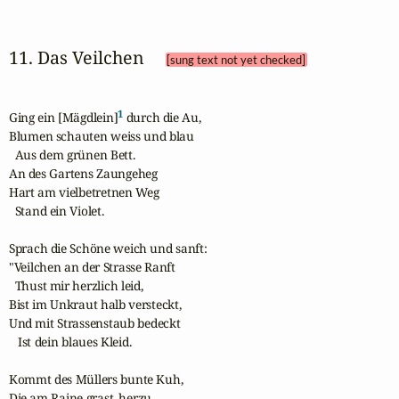
11. Das Veilchen 
[sung text not yet checked]
1
Ging ein [Mägdlein]
 durch die Au, 

Blumen schauten weiss und blau

  Aus dem grünen Bett.

An des Gartens Zaungeheg 

Hart am vielbetretnen Weg 

  Stand ein Violet.

Sprach die Schöne weich und sanft:

"Veilchen an der Strasse Ranft 

  Thust mir herzlich leid,

Bist im Unkraut halb versteckt,

Und mit Strassenstaub bedeckt

   Ist dein blaues Kleid.

Kommt des Müllers bunte Kuh, 

Die am Raine grast, herzu, 
