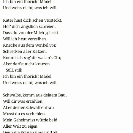
Ich bin ein thöricht Mädel

Und weiss nicht, was ich will.

Kater hast dich scheu versteckt,

Hör' dich ängstlich schreien.

Dass du von der Milch geleckt

Will ich heut verzeihen.

Krieche aus dem Winkel vor,

Schrecken aller Katzen.

Komm' ich sag' dir was in's Ohr,

Aber darfst nicht kratzen.

   Still, still! 

Ich bin ein thöricht Mädel

Und weiss nicht, was ich will.

Schwalbe, komm aus deinem Bau,

Will dir was erzählen,

Aber deiner Schwalbenfrau 

Musst du es verhehlen.

Mein Geheimniss würde bald

Aller Welt zu eigen,

Denn die Frauen jung und alt 
