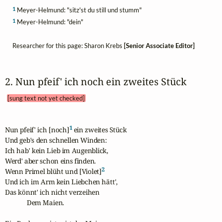
1
Meyer-Helmund: "sitz'st du still und stumm"
1
Meyer-Helmund: "dein"
Researcher for this page: Sharon Krebs
[Senior Associate Editor]
2. Nun pfeif' ich noch ein zweites Stück 
[sung text not yet checked]
1
Nun pfeif' ich [noch]
 ein zweites Stück

Und geb's den schnellen Winden:

Ich hab' kein Lieb im Augenblick,

Werd' aber schon eins finden.

2
Wenn Primel blüht und [Violet]
Und ich im Arm kein Liebchen hätt',

Das könnt' ich nicht verzeihen 

             Dem Maien.
