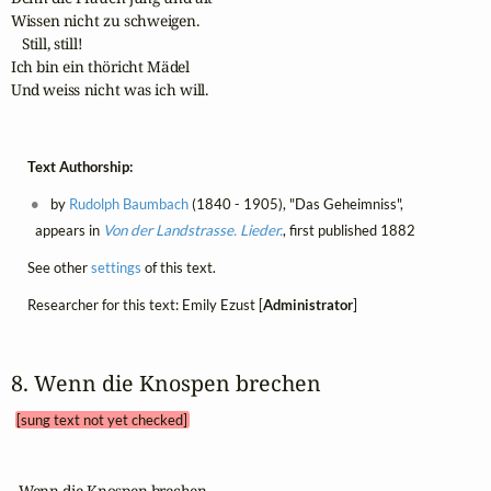
Wissen nicht zu schweigen.

   Still, still! 

Ich bin ein thöricht Mädel 

Und weiss nicht was ich will. 
Text Authorship:
by
Rudolph Baumbach
(1840 - 1905), "Das Geheimniss",
appears in
Von der Landstrasse. Lieder.
, first published 1882
See other
settings
of this text.
Researcher for this text: Emily Ezust [
Administrator
]
8. Wenn die Knospen brechen 
[sung text not yet checked]
  Wenn die Knospen brechen, 
