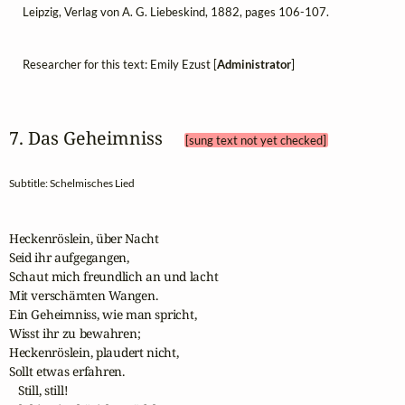
Leipzig, Verlag von A. G. Liebeskind, 1882, pages 106-107.
Researcher for this text: Emily Ezust [
Administrator
]
7. Das Geheimniss 
[sung text not yet checked]
Subtitle: Schelmisches Lied
Heckenröslein, über Nacht 

Seid ihr aufgegangen,

Schaut mich freundlich an und lacht 

Mit verschämten Wangen.

Ein Geheimniss, wie man spricht, 

Wisst ihr zu bewahren; 

Heckenröslein, plaudert nicht,

Sollt etwas erfahren.

   Still, still! 
