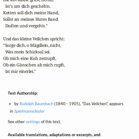
  Ist's um dich gescheh'n.

Ketten soll dich meine Hand,

Sollst an meines Hutes Band 

  Duften und vergeh'n."

Und das kleine Veilchen spricht:

"Sorge dich, o Mägdlein, nicht,

  Was mein Schicksal sei.

Ob mich eine Kuh zerzupft,

Ob ein Gänschen ab mich rupft,

  Ist mir einerlei."
Text Authorship:
by
Rudolph Baumbach
(1840 - 1905), "Das Veilchen", appears
in
Spielmannslieder
See other
settings
of this text.
Available translations, adaptations or excerpts, and