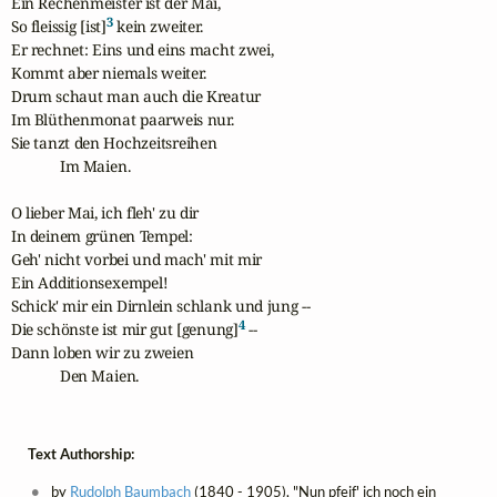
Ein Rechenmeister ist der Mai,

3
So fleissig [ist]
 kein zweiter.

Er rechnet: Eins und eins macht zwei,

Kommt aber niemals weiter.

Drum schaut man auch die Kreatur

Im Blüthenmonat paarweis nur. 

Sie tanzt den Hochzeitsreihen

             Im Maien.

O lieber Mai, ich fleh' zu dir

In deinem grünen Tempel:

Geh' nicht vorbei und mach' mit mir

Ein Additionsexempel!

Schick' mir ein Dirnlein schlank und jung --

4
Die schönste ist mir gut [genung]
 --

Dann loben wir zu zweien

             Den Maien.
Text Authorship:
by
Rudolph Baumbach
(1840 - 1905), "Nun pfeif' ich noch ein