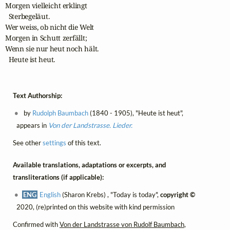
Morgen vielleicht erklingt

  Sterbegeläut.

Wer weiss, ob nicht die Welt 

Morgen in Schutt zerfällt;

Wenn sie nur heut noch hält.

  Heute ist heut.
Text Authorship:
by
Rudolph Baumbach
(1840 - 1905), "Heute ist heut",
appears in
Von der Landstrasse. Lieder.
See other
settings
of this text.
Available translations, adaptations or excerpts, and
transliterations (if applicable):
ENG
English
(Sharon Krebs) , "Today is today",
copyright ©
2020, (re)printed on this website with kind permission
Confirmed with
Von der Landstrasse von Rudolf Baumbach
,