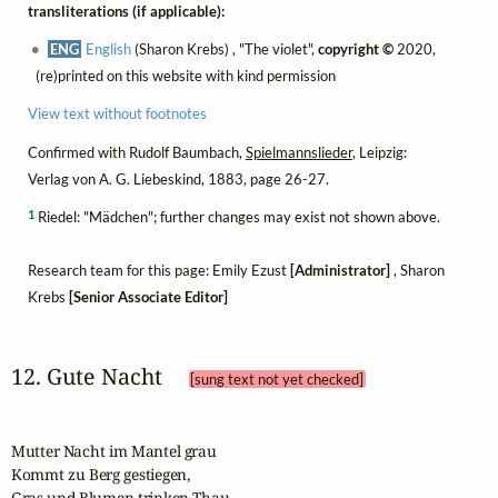
transliterations (if applicable):
ENG
English
(Sharon Krebs) , "The violet",
copyright ©
2020,
(re)printed on this website with kind permission
View text without footnotes
Confirmed with Rudolf Baumbach,
Spielmannslieder
, Leipzig:
Verlag von A. G. Liebeskind, 1883, page 26-27.
1
Riedel: "Mädchen"; further changes may exist not shown above.
Research team for this page: Emily Ezust
[Administrator]
, Sharon
Krebs
[Senior Associate Editor]
12. Gute Nacht 
[sung text not yet checked]
Mutter Nacht im Mantel grau

Kommt zu Berg gestiegen,

Gras und Blumen trinken Thau,
