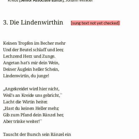
Krebs
[Senior Associate Editor]
, Johann Winkler
3. Die Lindenwirthin 
[sung text not yet checked]
Keinen Tropfen im Becher mehr

Und der Beutel schlaff und leer,

Lechzend Herz und Zunge.

Angetan hat's mir dein Wein,

Deiner Äuglein heller Schein,

Lindenwirtin, du junge!

,,Angekreidet wird hier nicht,

Weil's an Kreide uns gebricht,``

Lacht die Wirtin heiter.

,,Hast du keinen Heller mehr,

Gib zum Pfand dein Ränzel her,

Aber trinke weiter!``

Tauscht der Bursch sein Ränzel ein
