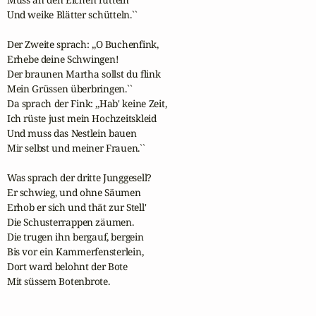
Und weike Blätter schütteln.``

Der Zweite sprach: ,,O Buchenfink, 

Erhebe deine Schwingen! 

Der braunen Martha sollst du flink 

Mein Grüssen überbringen.``

Da sprach der Fink: ,,Hab' keine Zeit,

Ich rüste just mein Hochzeitskleid 

Und muss das Nestlein bauen 

Mir selbst und meiner Frauen.`` 

Was sprach der dritte Junggesell? 

Er schwieg, und ohne Säumen

Erhob er sich und thät zur Stell' 

Die Schusterrappen zäumen. 

Die trugen ihn bergauf, bergein 

Bis vor ein Kammerfensterlein,

Dort ward belohnt der Bote 

Mit süssem Botenbrote.