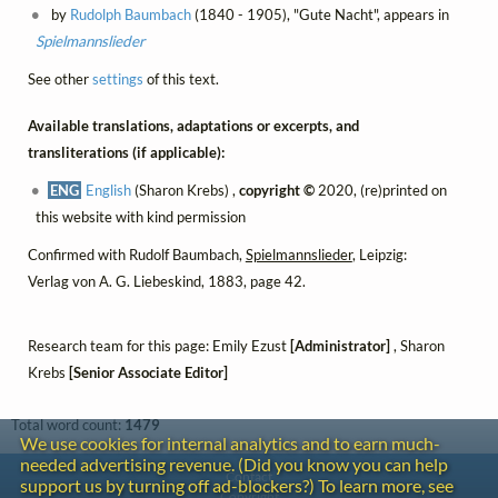
by
Rudolph Baumbach
(1840 - 1905), "Gute Nacht", appears in
Spielmannslieder
See other
settings
of this text.
Available translations, adaptations or excerpts, and
transliterations (if applicable):
ENG
English
(Sharon Krebs) ,
copyright ©
2020, (re)printed on
this website with kind permission
Confirmed with Rudolf Baumbach,
Spielmannslieder
, Leipzig:
Verlag von A. G. Liebeskind, 1883, page 42.
Research team for this page: Emily Ezust
[Administrator]
, Sharon
Krebs
[Senior Associate Editor]
Total word count:
1479
We use cookies for internal analytics and to earn much-
needed advertising revenue. (Did you know you can help
Contact
support us by turning off ad-blockers?) To learn more, see
Copyright