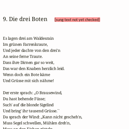
9. Die drei Boten 
[sung text not yet checked]
Es lagen drei am Waldesrain

Im grünen Farrenkraute, 

Und jeder dachte von den drei'n 

An seine ferne Traute.

Dass ihre Dirnen gar so weit,

Das war den Knaben herzlich leid. 

Wenn doch ein Bote käme

Und Grüsse mit sich nähme! 

Der erste sprach: ,,O Brausewind, 

Du hast behende Füsse; 

Such' auf die blonde Sigelind 

Und bring' ihr tausend Grüsse.`` 

Da sprach der Wind: ,,Kann nicht gescheh'n,

Muss Segel schwellen, Mühlen dreh'n,

Muss an den Eichen rütteln 
