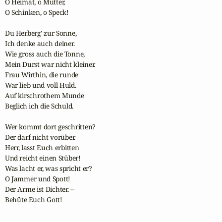
O Heimat, o Mutter, 

O Schinken, o Speck! 

Du Herberg' zur Sonne, 

Ich denke auch deiner. 

Wie gross auch die Tonne,

Mein Durst war nicht kleiner.

Frau Wirthin, die runde 

War lieb und voll Huld. 

Auf kirschrothem Munde 

Beglich ich die Schuld.

Wer kommt dort geschritten? 

Der darf nicht vorüber.

Herr, lasst Euch erbitten

Und reicht einen Stüber! 

Was lacht er, was spricht er? 

O Jammer und Spott! 

Der Arme ist Dichter. --

Behüte Euch Gott! 