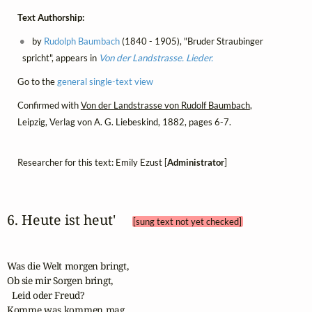
Text Authorship:
by
Rudolph Baumbach
(1840 - 1905), "Bruder Straubinger
spricht", appears in
Von der Landstrasse. Lieder.
Go to the
general single-text view
Confirmed with
Von der Landstrasse von Rudolf Baumbach
,
Leipzig, Verlag von A. G. Liebeskind, 1882, pages 6-7.
Researcher for this text: Emily Ezust [
Administrator
]
6. Heute ist heut' 
[sung text not yet checked]
Was die Welt morgen bringt, 

Ob sie mir Sorgen bringt, 

  Leid oder Freud?

Komme was kommen mag,
