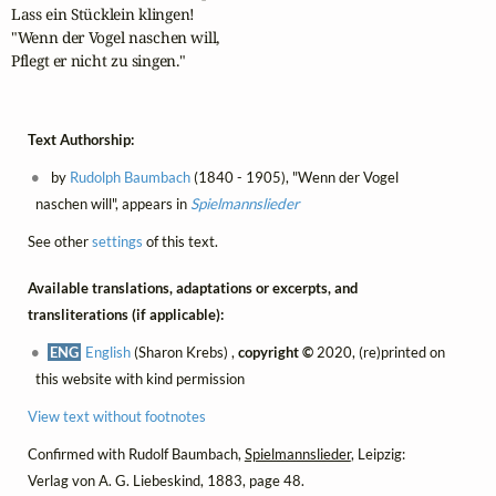
Lass ein Stücklein klingen!

"Wenn der Vogel naschen will,

Pflegt er nicht zu singen."
Text Authorship:
by
Rudolph Baumbach
(1840 - 1905), "Wenn der Vogel
naschen will", appears in
Spielmannslieder
See other
settings
of this text.
Available translations, adaptations or excerpts, and
transliterations (if applicable):
ENG
English
(Sharon Krebs) ,
copyright ©
2020, (re)printed on
this website with kind permission
View text without footnotes
Confirmed with Rudolf Baumbach,
Spielmannslieder
, Leipzig:
Verlag von A. G. Liebeskind, 1883, page 48.