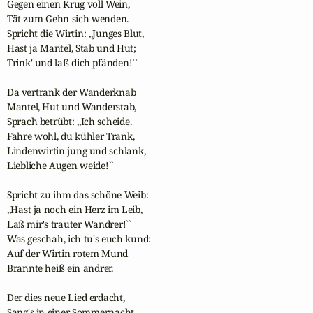
Gegen einen Krug voll Wein,

Tät zum Gehn sich wenden.

Spricht die Wirtin: ,,Junges Blut,

Hast ja Mantel, Stab und Hut;

Trink' und laß dich pfänden!``

Da vertrank der Wanderknab

Mantel, Hut und Wanderstab,

Sprach betrübt: ,,Ich scheide.

Fahre wohl, du kühler Trank,

Lindenwirtin jung und schlank,

Liebliche Augen weide!``

Spricht zu ihm das schöne Weib:

,,Hast ja noch ein Herz im Leib,

Laß mir's trauter Wandrer!``

Was geschah, ich tu's euch kund:

Auf der Wirtin rotem Mund

Brannte heiß ein andrer.

Der dies neue Lied erdacht,

Sang's in einer Sommernacht
