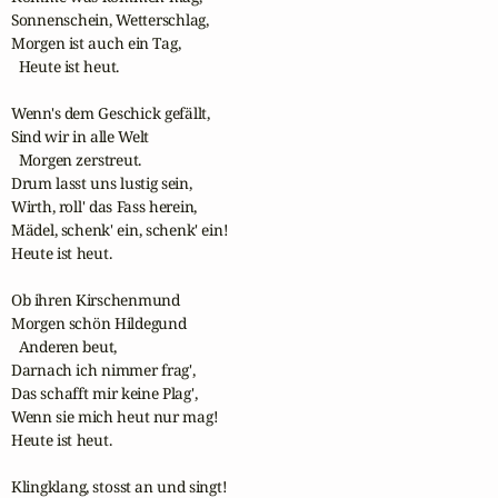
Sonnenschein, Wetterschlag,

Morgen ist auch ein Tag,

  Heute ist heut.

Wenn's dem Geschick gefällt,

Sind wir in alle Welt

  Morgen zerstreut.

Drum lasst uns lustig sein,

Wirth, roll' das Fass herein,

Mädel, schenk' ein, schenk' ein! 

Heute ist heut.

Ob ihren Kirschenmund

Morgen schön Hildegund

  Anderen beut,

Darnach ich nimmer frag',

Das schafft mir keine Plag',

Wenn sie mich heut nur mag! 

Heute ist heut.

Klingklang, stosst an und singt! 
