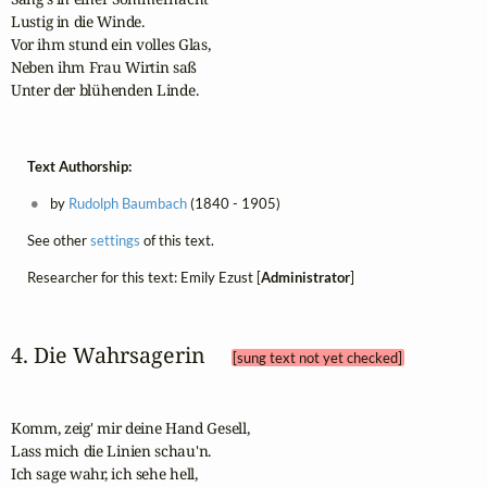
Lustig in die Winde.

Vor ihm stund ein volles Glas,

Neben ihm Frau Wirtin saß

Unter der blühenden Linde.
Text Authorship:
by
Rudolph Baumbach
(1840 - 1905)
See other
settings
of this text.
Researcher for this text: Emily Ezust [
Administrator
]
4. Die Wahrsagerin 
[sung text not yet checked]
Komm, zeig' mir deine Hand Gesell,

Lass mich die Linien schau'n.

Ich sage wahr, ich sehe hell,
