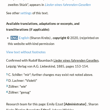
zweites Stück", appears in
Lieder eines fahrenden Gesellen
See other
settings
of this text.
Available translations, adaptations or excerpts, and
transliterations (if applicable):
ENG
English
(Sharon Krebs) ,
copyright ©
2020, (re)printed on
this website with kind permission
View text without footnotes
Confirmed with Rudolf Baumbach
Lieder eines fahrenden Gesellen
,
Leipzig: Verlag von A.G. Liebeskind, 1885, pages 153-154.
1
C. Schiller: "mir"; further changes may exist not noted above.
2
D. Lachner: "Violett"
3
Zöllner: "wie"
4
Zöllner: "genug"
Research team for this page: Emily Ezust
[Administrator]
, Sharon