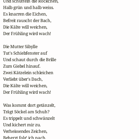
Und schütteln die Röckchen,

Halb grün und halb weiss.

Es knarren die Eichen,

Befreit rauscht der Bach,

Die Kälte will weichen,

Der Frühling wird wach!

Die Mutter Sibylle

Tut's Schiebfenster auf

Und schaut durch die Brille

Zum Giebel hinauf.

Zwei Kätzelein schleichen

Verliebt über's Dach,

Die Kälte will weichen,

Der Frühling wird wach!

Was kommt dort getänzelt,

Trägt Söckel am Schuh?

Es trippelt und schwänzelt

Und kichert mir zu.

Verheissendes Zeichen,

Beherzt folg' ich nach,
