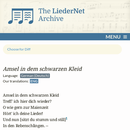
MENU
Choose for Diff
Amsel in dem schwarzen Kleid
Language:
German (Deutsch)
Our translations:
ENG
Amsel in dem schwarzen Kleid

Treff' ich hier dich wieder?

O wie gern zur Maienzeit

Hört' ich deine Lieder!

1
Und nun [sitzt du stumm und still]
In den Rebenschlingen. --
