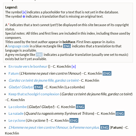
Legend:
The symbol
[x]
indicates a placeholder for a text that is not yet in the database.
The symbol
⊗
indicates a translation that is missing an original text.
A
*
indicates that a text cannot (yet?) be displayed on this site because of its copyright
status.
Special notes: All titles and first lines are included in this index, including those used by
composers.
Titles used by the text author appear in
boldface
. First lines appear in
italics
.
A
language code
in a blue rectangle like
ENG
indicates that a translation to that
language is available.
A grey rectangle like
FRE
indicates a particular translation (usually one set to music)
exists but isn't yet available.
En route vers le bonheur
(
) - C. Koechlin
[x]
Fatum
(
L'Homme ne peut rien contre l'Amour
) - C. Koechlin
ENG
Gardez ce teint de jeune fille, gardez ce teint
- C. Koechlin
Gladys! Gladys!
ENG
- C. Koechlin (La colombe)
Keep that schoolgirl complexion
(
Gardez ce teint de jeune fille, gardez ce teint
)
- C. Koechlin
La colombe
(
Gladys! Gladys!
) - C. Koechlin
ENG
La naïade
(
Quand tu nageois emmy Syrènes et Tritons
) - C. Koechlin
ENG
Le cyclone
(
Un cyclone ?
) - C. Koechlin
ENG
L'Homme ne peut rien contre l'Amour, la Femme non plus.
ENG
(
Fatum
) - C.
Koechlin