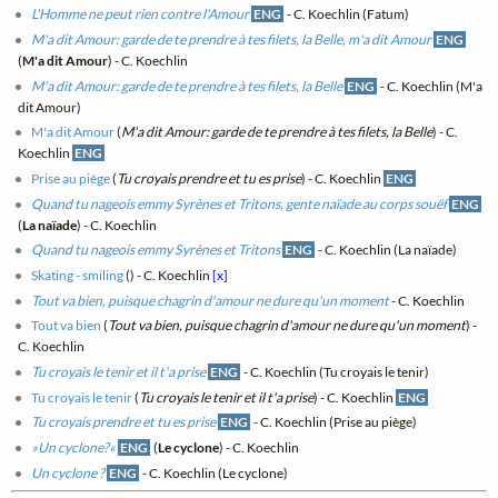
L'Homme ne peut rien contre l'Amour
ENG
- C. Koechlin (Fatum)
M'a dit Amour: garde de te prendre à tes filets, la Belle, m'a dit Amour
ENG
(
M'a dit Amour
) - C. Koechlin
M'a dit Amour: garde de te prendre à tes filets, la Belle
ENG
- C. Koechlin (M'a
dit Amour)
M'a dit Amour
(
M'a dit Amour: garde de te prendre à tes filets, la Belle
) - C.
Koechlin
ENG
Prise au piège
(
Tu croyais prendre et tu es prise
) - C. Koechlin
ENG
Quand tu nageois emmy Syrènes et Tritons, gente naïade au corps souëf
ENG
(
La naïade
) - C. Koechlin
Quand tu nageois emmy Syrènes et Tritons
ENG
- C. Koechlin (La naïade)
Skating - smiling
(
) - C. Koechlin
[x]
Tout va bien, puisque chagrin d'amour ne dure qu'un moment
- C. Koechlin
Tout va bien
(
Tout va bien, puisque chagrin d'amour ne dure qu'un moment
) -
C. Koechlin
Tu croyais le tenir et il t'a prise
ENG
- C. Koechlin (Tu croyais le tenir)
Tu croyais le tenir
(
Tu croyais le tenir et il t'a prise
) - C. Koechlin
ENG
Tu croyais prendre et tu es prise
ENG
- C. Koechlin (Prise au piège)
»Un cyclone?«
ENG
(
Le cyclone
) - C. Koechlin
Un cyclone ?
ENG
- C. Koechlin (Le cyclone)