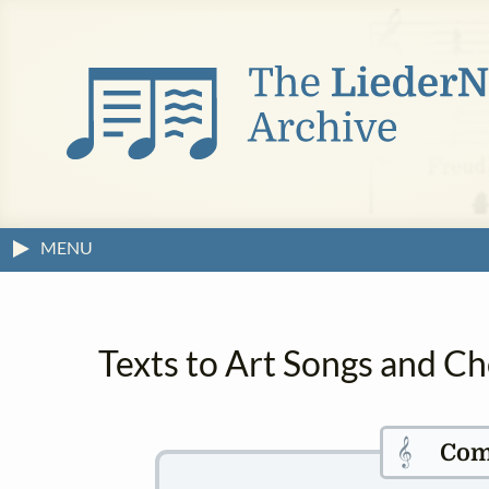
MENU
Texts to Art Songs and C
𝄞
Com