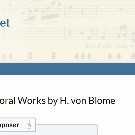
horal Works by H. von Blome
𝄞
poser