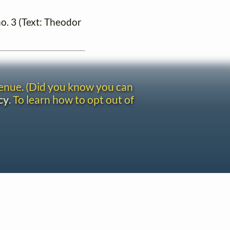
no. 3 (Text: Theodor
venue. (Did you know you can
cy
. To learn how to opt out of