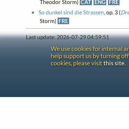
Theodor Storm)
CAT
ENG
FRE
So dunkel sind die Strassen
, op. 3 (
Dre
Storm)
FRE
Last update: 2026-07-29 04:59:51
We use cookies for internal 
help support us by turning off
cookies, please visit
this site
.