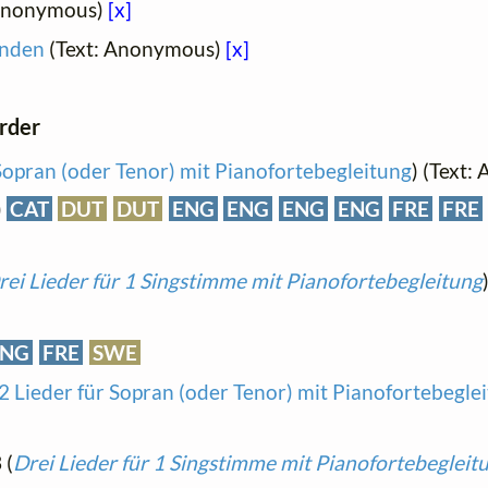
 Anonymous)
[x]
enden
(Text: Anonymous)
[x]
order
 Sopran (oder Tenor) mit Pianofortebegleitung
) (Text
)
CAT
DUT
DUT
ENG
ENG
ENG
ENG
FRE
FRE
rei Lieder für 1 Singstimme mit Pianofortebegleitung
ENG
FRE
SWE
2 Lieder für Sopran (oder Tenor) mit Pianofortebegle
 (
Drei Lieder für 1 Singstimme mit Pianofortebegleit