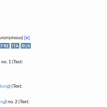
: Anonymous)
[x]
FRE
ITA
RUS
) no. 1 (Text:
itung
) (Text:
ung
) no. 2 (Text: