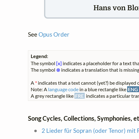
Hans von Blom
See
Opus Order
Legend:
The symbol
[x]
indicates a placeholder for a text tha
The symbol
⊗
indicates a translation that is missing
A
*
indicates that a text cannot (yet?) be displayed o
Note: A
language code
in a blue rectangle like
ENG
A grey rectangle like
FRE
indicates a particular tran
Song Cycles, Collections, Symphonies, et
2 Lieder für Sopran (oder Tenor) mit