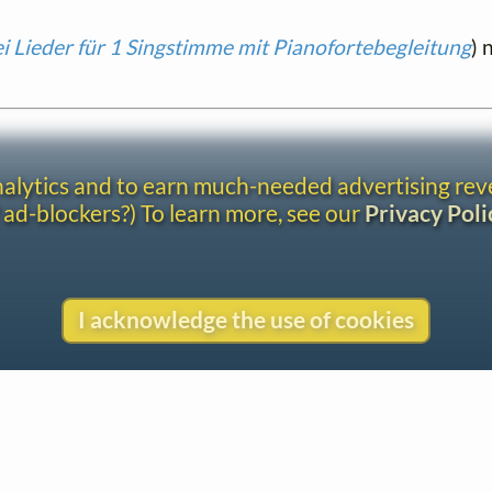
i Lieder für 1 Singstimme mit Pianofortebegleitung
) 
analytics and to earn much-needed advertising re
 ad-blockers?) To learn more, see our
Privacy Poli
I acknowledge the use of cookies