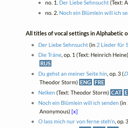
no. 1.
Der Liebe Sehnsucht
(Text:
no. 2.
Noch ein Blümlein will ich s
All titles of vocal settings in Alphabetic 
Der Liebe Sehnsucht
(in
2 Lieder für
Die Träne
, op. 1 (Text: Heinrich Heine
RUS
Du gehst an meiner Seite hin
, op. 3 (
D
Theodor Storm)
ENG
FRE
Nelken
(Text: Theodor Storm)
CAT
Noch ein Blümlein will ich senden
(in
Anonymous)
[x]
O lass mich nur von ferne steh'n
, op. 3