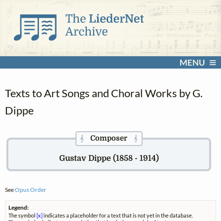
MENU
Texts to Art Songs and Choral Works by G.
Dippe
Composer
𝄞
𝄞
Gustav Dippe (1858 - 1914)
See
Opus Order
Legend:
The symbol
[x]
indicates a placeholder for a text that is not yet in the database.