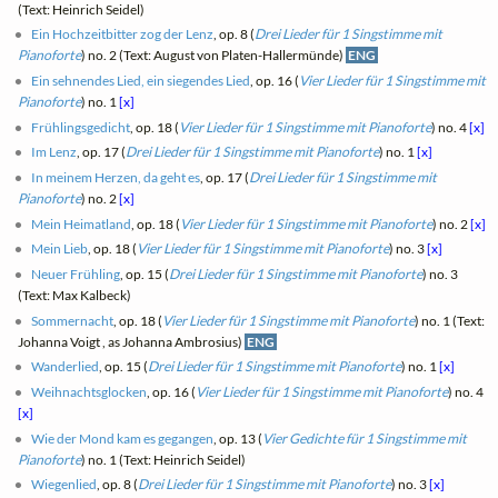
(Text: Heinrich Seidel)
Ein Hochzeitbitter zog der Lenz
, op. 8 (
Drei Lieder für 1 Singstimme mit
Pianoforte
) no. 2 (Text: August von Platen-Hallermünde)
ENG
Ein sehnendes Lied, ein siegendes Lied
, op. 16 (
Vier Lieder für 1 Singstimme mit
Pianoforte
) no. 1
[x]
Frühlingsgedicht
, op. 18 (
Vier Lieder für 1 Singstimme mit Pianoforte
) no. 4
[x]
Im Lenz
, op. 17 (
Drei Lieder für 1 Singstimme mit Pianoforte
) no. 1
[x]
In meinem Herzen, da geht es
, op. 17 (
Drei Lieder für 1 Singstimme mit
Pianoforte
) no. 2
[x]
Mein Heimatland
, op. 18 (
Vier Lieder für 1 Singstimme mit Pianoforte
) no. 2
[x]
Mein Lieb
, op. 18 (
Vier Lieder für 1 Singstimme mit Pianoforte
) no. 3
[x]
Neuer Frühling
, op. 15 (
Drei Lieder für 1 Singstimme mit Pianoforte
) no. 3
(Text: Max Kalbeck)
Sommernacht
, op. 18 (
Vier Lieder für 1 Singstimme mit Pianoforte
) no. 1 (Text:
Johanna Voigt , as Johanna Ambrosius)
ENG
Wanderlied
, op. 15 (
Drei Lieder für 1 Singstimme mit Pianoforte
) no. 1
[x]
Weihnachtsglocken
, op. 16 (
Vier Lieder für 1 Singstimme mit Pianoforte
) no. 4
[x]
Wie der Mond kam es gegangen
, op. 13 (
Vier Gedichte für 1 Singstimme mit
Pianoforte
) no. 1 (Text: Heinrich Seidel)
Wiegenlied
, op. 8 (
Drei Lieder für 1 Singstimme mit Pianoforte
) no. 3
[x]