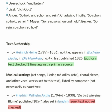
6
Dreyschock: "und beten"
7
Liszt: "dich Gott"
8
Ander: "So hold und schön und rein"; Chadwick, Thuille: "So schön,
so hold, so rein"; Mayer: "So rein, so schön und hold"; Becker: "So
rein, so schön, so hold"
Text Authorship:
by
Heinrich Heine
(1797 - 1856), no title, appears in
Buch der
Lieder
, in
Die Heimkehr
, no. 47, first published 1825
[author's
text checked 1 time against a primary source]
Musical settings
(art songs, Lieder, mélodies, (etc.), choral pieces,
and other vocal works set to this text), listed by composer (not
necessarily exhaustive):
by
Friedrich Wilhelm Agthe
(1794/6 - 1830), "Du bist wie eine
Blume", published 185-?, also set in
English
[sung text not yet
checked]