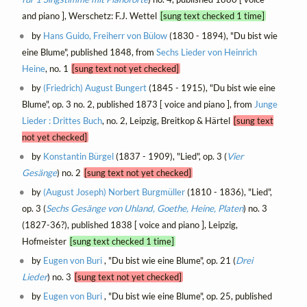
and piano ], Werschetz: F.J. Wettel
[sung text checked 1 time]
by
Hans Guido, Freiherr von Bülow
(1830 - 1894), "Du bist wie
eine Blume", published 1848, from
Sechs Lieder von Heinrich
Heine
, no. 1
[sung text not yet checked]
by
(Friedrich) August Bungert
(1845 - 1915), "Du bist wie eine
Blume", op. 3 no. 2, published 1873 [ voice and piano ], from
Junge
Lieder : Drittes Buch
, no. 2, Leipzig, Breitkop & Härtel
[sung text
not yet checked]
by
Konstantin Bürgel
(1837 - 1909), "Lied", op. 3 (
Vier
Gesänge
) no. 2
[sung text not yet checked]
by
(August Joseph) Norbert Burgmüller
(1810 - 1836), "Lied",
op. 3 (
Sechs Gesänge von Uhland, Goethe, Heine, Platen
) no. 3
(1827-36?), published 1838 [ voice and piano ], Leipzig,
Hofmeister
[sung text checked 1 time]
by
Eugen von Buri
, "Du bist wie eine Blume", op. 21 (
Drei
Lieder
) no. 3
[sung text not yet checked]
by
Eugen von Buri
, "Du bist wie eine Blume", op. 25, published