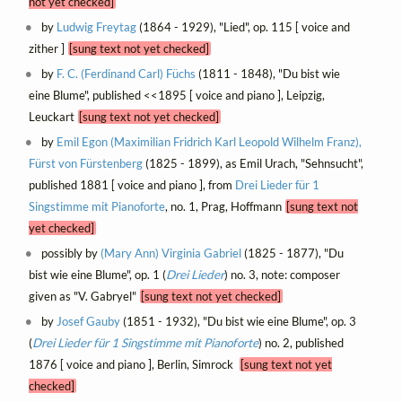
not yet checked]
by
Ludwig Freytag
(1864 - 1929), "Lied", op. 115 [ voice and
zither ]
[sung text not yet checked]
by
F. C. (Ferdinand Carl) Füchs
(1811 - 1848), "Du bist wie
eine Blume", published <<1895 [ voice and piano ], Leipzig,
Leuckart
[sung text not yet checked]
by
Emil Egon (Maximilian Fridrich Karl Leopold Wilhelm Franz),
Fürst von Fürstenberg
(1825 - 1899), as Emil Urach, "Sehnsucht",
published 1881 [ voice and piano ], from
Drei Lieder für 1
Singstimme mit Pianoforte
, no. 1, Prag, Hoffmann
[sung text not
yet checked]
possibly by
(Mary Ann) Virginia Gabriel
(1825 - 1877), "Du
bist wie eine Blume", op. 1 (
Drei Lieder
) no. 3, note: composer
given as "V. Gabryel"
[sung text not yet checked]
by
Josef Gauby
(1851 - 1932), "Du bist wie eine Blume", op. 3
(
Drei Lieder für 1 Singstimme mit Pianoforte
) no. 2, published
1876 [ voice and piano ], Berlin, Simrock
[sung text not yet
checked]