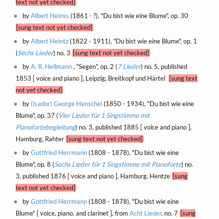
text not yet checked]
by
Albert Heinss
(1861 - ?), "Du bist wie eine Blume", op. 30
[sung text not yet checked]
by
Albert Heintz
(1822 - 1911), "Du bist wie eine Blume", op. 1
(
Sechs Lieder
) no. 3
[sung text not yet checked]
by
A. R. Hellmann
, "Segen", op. 2 (
7 Lieder
) no. 5, published
1853 [ voice and piano ], Leipzig, Breitkopf und Härtel
[sung text
not yet checked]
by
(Isador) George Henschel
(1850 - 1934), "Du bist wie eine
Blume", op. 37 (
Vier Lieder für 1 Singstimme mit
Pianofortebegleitung
) no. 3, published 1885 [ voice and piano ],
Hamburg, Rahter
[sung text not yet checked]
by
Gottfried Herrmann
(1808 - 1878), "Du bist wie eine
Blume", op. 8 (
Sechs Lieder für 1 Singstimme mit Pianoforte
) no.
3, published 1876 [ voice and piano ], Hamburg, Hentze
[sung
text not yet checked]
by
Gottfried Herrmann
(1808 - 1878), "Du bist wie eine
Blume" [ voice, piano, and clarinet ], from
Acht Lieder
, no. 7
[sung