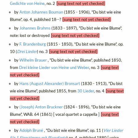
Gedichte von Heine
, no. 2
[sung text not yet checked]
by
Anton Johannes Bouman
(1855 - 1906), "Du bist wie eine
Blume", op. 4, published 18--?
[sung text not yet checked]
by
Johannes Brahms
(1833 - 1897), "Du bist wie eine Blume",
note: lost or destroyed
[sung text not yet checked]
by
F. Brandenburg
(1815 - 1850), "Du bist wie eine Blume", op.
10 (
Drei Lieder
) no. 3
[sung text not yet checked]
by
Wilhelm Brauer
, "Du bist wie eine Blume", published 1850,
from
Drei kleine Lieder von Heine und Weber
, no. 3
[sung text
not yet checked]
by
Hans (August Alexander) Bronsart
(1830 - 1913), "Du bist
wie eine Blume", published 1855, from
30 Lieder
, no. 4
[sung text
not yet checked]
by
(Joseph) Anton Bruckner
(1824 - 1896), "Du bist wie eine
Blume", WAB. 64 (1861) [ vocal quartet a cappella ]
[sung text
not yet checked]
by
Adolph Bruné
, "Du bist wie eine Blume", op. 11 (
Vier Lieder
für 1 Singstimme mit Pianoforte
) no. 4, published 1880 [ voice