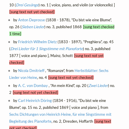
10 (
Drei Gesänge
) no. 1 [ voice, piano, and violin (or violoncello) ]
[sung text not yet checked]
by
Anton Deprosse
(1838 - 1878), "Du bist wie eine Blume",
op. 26 (
Sieben Lieder
) no. 3, published 1868
[sung text checked
1 time]
by
Friedrich Wilhelm Dietz
(1833 - 1897), "Preghiera", op. 45
(
Drei Lieder für 1 Singstimme mit Pianoforte
) no. 3, published
1877 [ voice and piano ], Mainz, Schott
[sung text not yet
checked]
by
Nicola Dmitrieff
, "Romanze", from
Herbstblätter: Sechs
Lieder von Heine
, no. 4
[sung text not yet checked]
by
A. C. von Dombay
, "An mein Kind", op. 20 (
Zwei Lieder
) no.
2
[sung text not yet checked]
by
Carl Heinrich Döring
(1834 - 1916), "Du bist wie eine
Blume", op. 15 no. 2, published 1869 [ voice and piano ], from
Sechs Dichtungen von Heinrich Heine, für eine Singstimme mit
Begleitung des Pianoforte
, no. 2, Dresden, Hoffarth
[sung text
not yet checked]