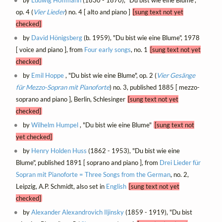
by
Ludwig Hoffmann
(1830 - 1870), "Du bist wie eine Blume",
op. 4 (
Vier Lieder
) no. 4 [ alto and piano ]
[sung text not yet
checked]
by
David Hönigsberg
(b. 1959), "Du bist wie eine Blume", 1978
[ voice and piano ], from
Four early songs
, no. 1
[sung text not yet
checked]
by
Emil Hoppe
, "Du bist wie eine Blume", op. 2 (
Vier Gesänge
für Mezzo-Sopran mit Pianoforte
) no. 3, published 1885 [ mezzo-
soprano and piano ], Berlin, Schlesinger
[sung text not yet
checked]
by
Wilhelm Humpel
, "Du bist wie eine Blume"
[sung text not
yet checked]
by
Henry Holden Huss
(1862 - 1953), "Du bist wie eine
Blume", published 1891 [ soprano and piano ], from
Drei Lieder für
Sopran mit Pianoforte = Three Songs from the German
, no. 2,
Leipzig, A.P. Schmidt, also set in
English
[sung text not yet
checked]
by
Alexander Alexandrovich Iljinsky
(1859 - 1919), "Du bist