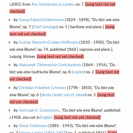
c2003, from
Aus Schmerzen zu Lieder
, no. 7
[sung text not yet
checked]
by
Georg Eduard Goltermann
(1824 - 1898), "Du bist wie eine
Blume", op. 7 (
Fünf Gesänge
) no. 5 [ baritone and piano ]
[sung
text not yet checked]
by
Gustav Heinrich Graben-Hoffmann
(1820 - 1900), "Du bist
wie eine Blume", op. 74, published 1868 [ soprano and piano ],
Leipzig, Kistner
[sung text not yet checked]
by
Aleksandr Tikhonovich Gretchaninov
(1864 - 1956), "Du
bist wie eine taufrische Blume", op. 8 (
Lieder
) no. 2
[sung text not
yet checked]
by
Christian Friedrich Grimmer
(1798 - 1850), "Du bist wie
eine Blume", op. 6 (
Sechs Lieder von H. Heine
) no. 5
[sung text
not yet checked]
by
Gertrude E. Grossmann
, "Du bist wie eine Blume", published
c1908, also set in
English
[sung text not yet checked]
by
Oskar Guttmann
(1885 - 1943), "Du bist wie eine Blume",
op. 2 (
Heine-Lieder (1904-1907)
) no. 1, published 1911?
[sung