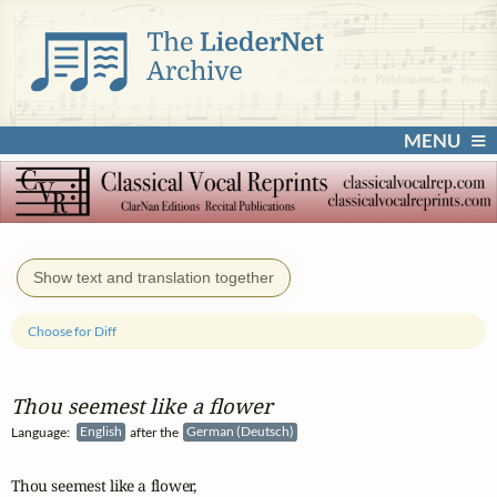
MENU
Show text and translation together
Choose for Diff
Thou seemest like a flower
Language:
English
after the
German (Deutsch)
Thou seemest like a flower,
