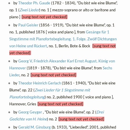
by
Theodor Ph. Gaude
(1782 - 1834), "Du bist wie eine Blume",
op. 1 (
Zwei Lieder
) no. 1 [ mezzo-soprano or alto or baritone and
piano ]
[sung text not yet checked]
by
Paul Geisler
(1856 - 1919), "Du bist wie eine Blume", op. 1
no. 1, published 1876 [ voice and piano ], from
Gesänge für 1
Singstimme mit Pianofortebegleitung. 1. Folge. Zwölf Dichtungen
von Heine und Rückert
, no. 1, Berlin, Bote & Bock
[sung text not
yet checked]
by
Georg V, Friedrich Alexander Karl Ernst August, König von
Hannover
(1819 - 1878), "Du bist wie eine Blume", from
Sechs
Lieder
, no. 2
[sung text not yet checked]
by
Theodor Heinrich Gerlach
(1861 - 1940), "Du bist wie eine
Blume", op. 22 (
Zwei Lieder für 1 Singstimme mit
Pianofortebegleitung
) no. 2, published 1900 [ voice and piano ],
Hannover, Gries
[sung text not yet checked]
by
Georg Geyger
, "Du bist wie eine Blume", op. 2 (
Drei
Gedichte von H. Heine
) no. 2
[sung text not yet checked]
by
Gerald M. Ginsburg
(b. 1933), "Liebeslied", 2001, published