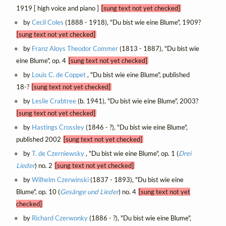
1919 [ high voice and piano ]
[sung text not yet checked]
by
Cecil Coles
(1888 - 1918), "Du bist wie eine Blume", 1909?
[sung text not yet checked]
by
Franz Aloys Theodor Commer
(1813 - 1887), "Du bist wie
eine Blume", op. 4
[sung text not yet checked]
by
Louis C. de Coppet
, "Du bist wie eine Blume", published
18-?
[sung text not yet checked]
by
Leslie Crabtree
(b. 1941), "Du bist wie eine Blume", 2003?
[sung text not yet checked]
by
Hastings Crossley
(1846 - ?), "Du bist wie eine Blume",
published 2002
[sung text not yet checked]
by
T. de Czerniewsky
, "Du bist wie eine Blume", op. 1 (
Drei
Lieder
) no. 2
[sung text not yet checked]
by
Wilhelm Czerwinski
(1837 - 1893), "Du bist wie eine
Blume", op. 10 (
Gesänge und Lieder
) no. 4
[sung text not yet
checked]
by
Richard Czerwonky
(1886 - ?), "Du bist wie eine Blume",