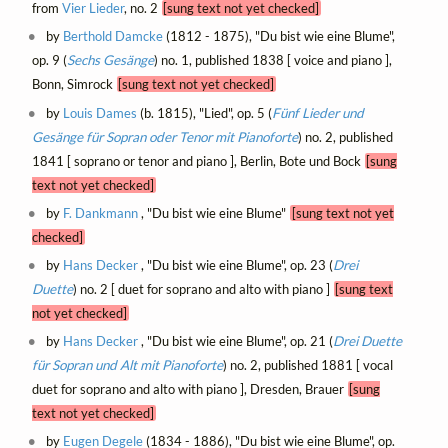
from
Vier Lieder
, no. 2
[sung text not yet checked]
by
Berthold Damcke
(1812 - 1875), "Du bist wie eine Blume",
op. 9 (
Sechs Gesänge
) no. 1, published 1838 [ voice and piano ],
Bonn, Simrock
[sung text not yet checked]
by
Louis Dames
(b. 1815), "Lied", op. 5 (
Fünf Lieder und
Gesänge für Sopran oder Tenor mit Pianoforte
) no. 2, published
1841 [ soprano or tenor and piano ], Berlin, Bote und Bock
[sung
text not yet checked]
by
F. Dankmann
, "Du bist wie eine Blume"
[sung text not yet
checked]
by
Hans Decker
, "Du bist wie eine Blume", op. 23 (
Drei
Duette
) no. 2 [ duet for soprano and alto with piano ]
[sung text
not yet checked]
by
Hans Decker
, "Du bist wie eine Blume", op. 21 (
Drei Duette
für Sopran und Alt mit Pianoforte
) no. 2, published 1881 [ vocal
duet for soprano and alto with piano ], Dresden, Brauer
[sung
text not yet checked]
by
Eugen Degele
(1834 - 1886), "Du bist wie eine Blume", op.