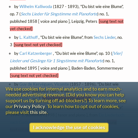
by
Wilhelm Kalliwoda
(1827 - 1893), "Du bist wie eine Blume",
op. 7 (
Sechs Lieder für Singstimme mit Pianoforte
) no. 1,
published 1858 [ voice and piano ], Leipzig, Peters
[sung text not
yet checked]
by
L. Kalthoff
, "Du bist wie eine Blume", from
Sechs Lieder
, no.
3
[sung text not yet checked]
by
Carl Katzenberger
, "Du bist wie eine Blume", op. 10 (
[Vier]
Lieder und Gesänge für 1 Singstimme mit Pianoforte
) no. 1,
published 1895 [ voice and piano ], Baden-Baden, Sommermeyer
[sung text not yet checked]
by
Guy de Kervéguen, Vicomte
(1857 - 1896), "Du bist wie
We use cookies for internal analytics and to earn much-
eine Blume", published 1882, from
Trois Lieder : sur des poésies
needed advertising revenue. (Did you know you can help
de H. Heine
, no. 1
[sung text not yet checked]
support us by turning off ad-blockers?) To learn more, see
our
Privacy Policy
. To learn how to opt out of cookies,
by
Wilhelm Killmayer
(1927 - 2017), "Du bist wie eine Blume",
please visit
this site
.
1994-5, published c1998 [ tenor and piano ], from
Ein Liederbuch
nach Gedichten von Heinrich Heine, Abteilung III
, no. 2
[sung
I acknowledge the use of cookies
text not yet checked]