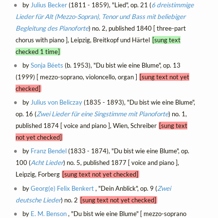
by
Julius Becker
(1811 - 1859), "Lied", op. 21 (
6 dreistimmige
Lieder für Alt (Mezzo-Sopran), Tenor und Bass mit beliebiger
Begleitung des Pianoforte
) no. 2, published 1840 [ three-part
chorus with piano ], Leipzig, Breitkopf und Härtel
[sung text
checked 1 time]
by
Sonja Béets
(b. 1953), "Du bist wie eine Blume", op. 13
(1999) [ mezzo-soprano, violoncello, organ ]
[sung text not yet
checked]
by
Julius von Beliczay
(1835 - 1893), "Du bist wie eine Blume",
op. 16 (
Zwei Lieder für eine Singstimme mit Pianoforte
) no. 1,
published 1874 [ voice and piano ], Wien, Schreiber
[sung text
not yet checked]
by
Franz Bendel
(1833 - 1874), "Du bist wie eine Blume", op.
100 (
Acht Lieder
) no. 5, published 1877 [ voice and piano ],
Leipzig, Forberg
[sung text not yet checked]
by
Georg(e) Felix Benkert
, "Dein Anblick", op. 9 (
Zwei
deutsche Lieder
) no. 2
[sung text not yet checked]
by
E. M. Benson
, "Du bist wie eine Blume" [ mezzo-soprano