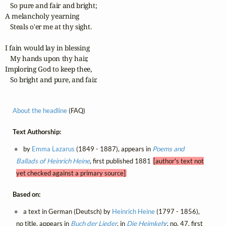
   So pure and fair and bright;

A melancholy yearning

   Steals o'er me at thy sight.

I fain would lay in blessing

   My hands upon thy hair,

Imploring God to keep thee,

   So bright and pure, and fair.
About the headline
(FAQ)
Text Authorship:
by
Emma Lazarus
(1849 - 1887), appears in
Poems and
Ballads of Heinrich Heine
, first published 1881
[author's text not
yet checked against a primary source]
Based on:
a text in German (Deutsch) by
Heinrich Heine
(1797 - 1856),
no title, appears in
Buch der Lieder
, in
Die Heimkehr
, no. 47, first