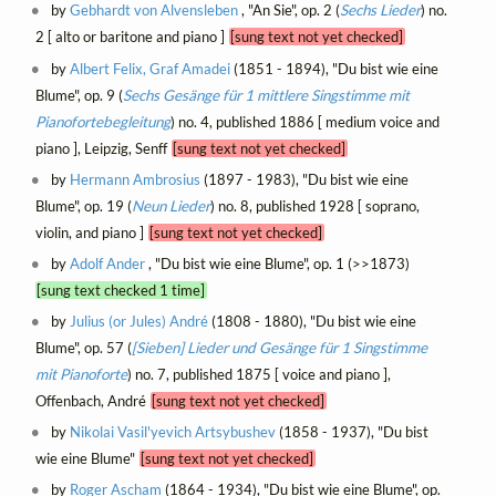
by
Gebhardt von Alvensleben
, "An Sie", op. 2 (
Sechs Lieder
) no.
2 [ alto or baritone and piano ]
[sung text not yet checked]
by
Albert Felix, Graf Amadei
(1851 - 1894), "Du bist wie eine
Blume", op. 9 (
Sechs Gesänge für 1 mittlere Singstimme mit
Pianofortebegleitung
) no. 4, published 1886 [ medium voice and
piano ], Leipzig, Senff
[sung text not yet checked]
by
Hermann Ambrosius
(1897 - 1983), "Du bist wie eine
Blume", op. 19 (
Neun Lieder
) no. 8, published 1928 [ soprano,
violin, and piano ]
[sung text not yet checked]
by
Adolf Ander
, "Du bist wie eine Blume", op. 1 (>>1873)
[sung text checked 1 time]
by
Julius (or Jules) André
(1808 - 1880), "Du bist wie eine
Blume", op. 57 (
[Sieben] Lieder und Gesänge für 1 Singstimme
mit Pianoforte
) no. 7, published 1875 [ voice and piano ],
Offenbach, André
[sung text not yet checked]
by
Nikolai Vasil'yevich Artsybushev
(1858 - 1937), "Du bist
wie eine Blume"
[sung text not yet checked]
by
Roger Ascham
(1864 - 1934), "Du bist wie eine Blume", op.