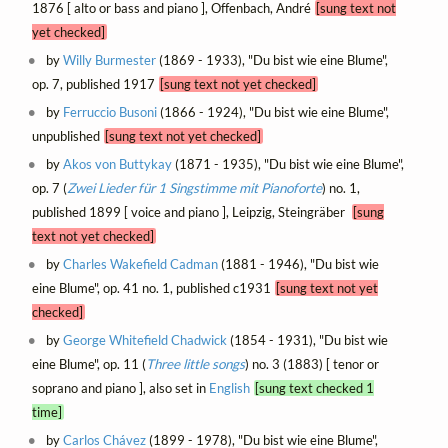
1876 [ alto or bass and piano ], Offenbach, André
[sung text not
yet checked]
by
Willy Burmester
(1869 - 1933), "Du bist wie eine Blume",
op. 7, published 1917
[sung text not yet checked]
by
Ferruccio Busoni
(1866 - 1924), "Du bist wie eine Blume",
unpublished
[sung text not yet checked]
by
Akos von Buttykay
(1871 - 1935), "Du bist wie eine Blume",
op. 7 (
Zwei Lieder für 1 Singstimme mit Pianoforte
) no. 1,
published 1899 [ voice and piano ], Leipzig, Steingräber
[sung
text not yet checked]
by
Charles Wakefield Cadman
(1881 - 1946), "Du bist wie
eine Blume", op. 41 no. 1, published c1931
[sung text not yet
checked]
by
George Whitefield Chadwick
(1854 - 1931), "Du bist wie
eine Blume", op. 11 (
Three little songs
) no. 3 (1883) [ tenor or
soprano and piano ], also set in
English
[sung text checked 1
time]
by
Carlos Chávez
(1899 - 1978), "Du bist wie eine Blume",