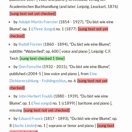
Academischen Buchhandlung (and later: Leipzig, Leuckart, 1876)
[sung text not yet checked]
by
Adolph Martin Foerster
(1854 - 1927), "Du bist wie eine
Blume", op. 1 (
Three Songs
) no. 1 (1877)
[sung text not yet
checked]
by
Rudolf Förster
(1860 - 1894), "Du bist wie eine Blume",
subtitle: "Walzerlied", op. 600 [ voice and piano ], Leipzig: C.F.
Teich
[sung text checked 1 time]
by
Don Forsythe
(1932 - 2015), "Du bist wie eine Blume",
published c2004-5 [ low voice and piano ], from
Eine
Dichtererzählung - Frühlingzyklus
, no. 6
[sung text not yet
checked]
by
John Herbert Foulds
(1880 - 1939), "Du bist wie eine
Blume", op. 1 (
Two songs
) no. 1 (c1899) [ baritone and piano ],
missing
[sung text not yet checked]
by
Eduard Franck
(1817 - 1893), "Du bist wie eine Blume", op.
8 (
Sechs Lieder
) no. 1 [ soprano or tenor and piano ]
[sung text