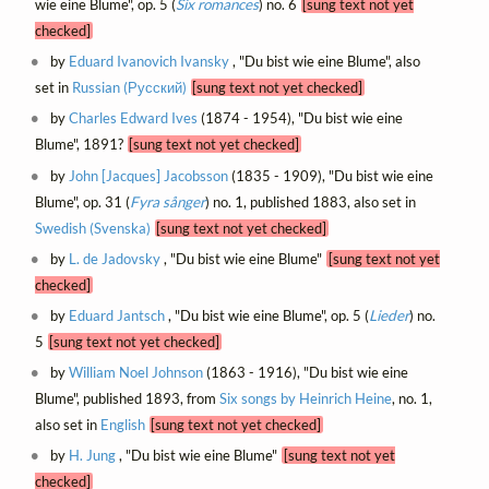
wie eine Blume", op. 5 (
Six romances
) no. 6
[sung text not yet
checked]
by
Eduard Ivanovich Ivansky
, "Du bist wie eine Blume", also
set in
Russian (Русский)
[sung text not yet checked]
by
Charles Edward Ives
(1874 - 1954), "Du bist wie eine
Blume", 1891?
[sung text not yet checked]
by
John [Jacques] Jacobsson
(1835 - 1909), "Du bist wie eine
Blume", op. 31 (
Fyra sånger
) no. 1, published 1883, also set in
Swedish (Svenska)
[sung text not yet checked]
by
L. de Jadovsky
, "Du bist wie eine Blume"
[sung text not yet
checked]
by
Eduard Jantsch
, "Du bist wie eine Blume", op. 5 (
Lieder
) no.
5
[sung text not yet checked]
by
William Noel Johnson
(1863 - 1916), "Du bist wie eine
Blume", published 1893, from
Six songs by Heinrich Heine
, no. 1,
also set in
English
[sung text not yet checked]
by
H. Jung
, "Du bist wie eine Blume"
[sung text not yet
checked]