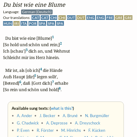
Du bist wie eine Blume
Language:
German (Deutsch)
Our translations:
CAT
CAT
CHI
CHI
DUT
DUT
ENG
ENG
FRE
GRE
GRE
HUN
IRI
ITA
POR
SPA
SPA
SPA
1
  Du bist wie eine [Blume]
2
[So hold und schön und rein;]
3
Ich [schau']
 dich an, und Wehmut

Schleicht mir ins Herz hinein.

4
  Mir ist, als [ob ich]
 die Hände

5
Aufs Haupt [dir]
 legen sollt',

6
7
[Betend]
, daß [Gott dich]
 erhalte

8
[So rein und schön und hold]
.
Available sung texts: (
what is this?
)
•
A. Ander
•
J. Becker
•
A. Bruné
•
N. Burgmüller
•
G. Chadwick
•
A. Deprosse
•
A. Dreyschock
•
P. Even
•
R. Förster
•
M. Hinrichs
•
F. Kücken