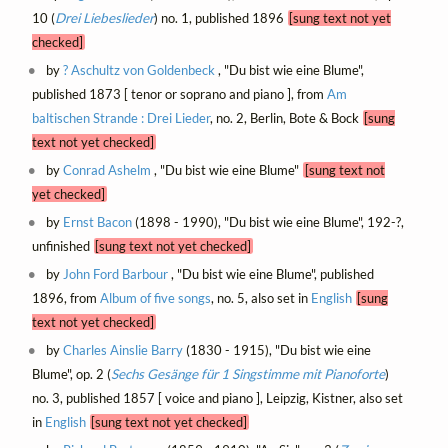
10 (
Drei Liebeslieder
) no. 1, published 1896
[sung text not yet
checked]
by
? Aschultz von Goldenbeck
, "Du bist wie eine Blume",
published 1873 [ tenor or soprano and piano ], from
Am
baltischen Strande : Drei Lieder
, no. 2, Berlin, Bote & Bock
[sung
text not yet checked]
by
Conrad Ashelm
, "Du bist wie eine Blume"
[sung text not
yet checked]
by
Ernst Bacon
(1898 - 1990), "Du bist wie eine Blume", 192-?,
unfinished
[sung text not yet checked]
by
John Ford Barbour
, "Du bist wie eine Blume", published
1896, from
Album of five songs
, no. 5, also set in
English
[sung
text not yet checked]
by
Charles Ainslie Barry
(1830 - 1915), "Du bist wie eine
Blume", op. 2 (
Sechs Gesänge für 1 Singstimme mit Pianoforte
)
no. 3, published 1857 [ voice and piano ], Leipzig, Kistner, also set
in
English
[sung text not yet checked]