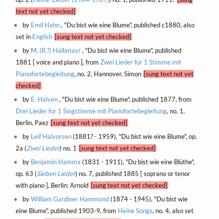
text not yet checked]
by
Emil Hahn
, "Du bist wie eine Blume", published c1880, also
set in
English
[sung text not yet checked]
by
M. (R.?) Hälbmayr
, "Du bist wie eine Blume", published
1881 [ voice and piano ], from
Zwei Lieder für 1 Stimme mit
Pianofortebegleitung
, no. 2, Hannover, Simon
[sung text not yet
checked]
by
E. Halven
, "Du bist wie eine Blume", published 1877, from
Drei Lieder für 1 Singstimme mit Pianofortebegleitung
, no. 1,
Berlin, Paez
[sung text not yet checked]
by
Leif Halvorsen
(1881? - 1959), "Du bist wie eine Blume", op.
2a (
Zwei Lieder
) no. 1
[sung text not yet checked]
by
Benjamin Hamma
(1831 - 1911), "Du bist wie eine Blüthe",
op. 63 (
Sieben Lieder
) no. 7, published 1885 [ soprano or tenor
with piano ], Berlin: Arnold
[sung text not yet checked]
by
William Gardiner Hammond
(1874 - 1945), "Du bist wie
eine Blume", published 1903-9, from
Heine Songs
, no. 4, also set