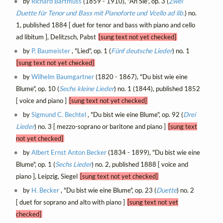
by
Richard Bartmuss
(1859 - 1910), "An Sie", op. 3 (
Zwei
Duette für Tenor und Bass mit Pianoforte und Vcello ad lib.
) no.
1, published 1884 [ duet for tenor and bass with piano and cello
ad libitum ], Delitzsch, Pabst
[sung text not yet checked]
by
P. Baumeister
, "Lied", op. 1 (
Fünf deutsche Lieder
) no. 1
[sung text not yet checked]
by
Wilhelm Baumgartner
(1820 - 1867), "Du bist wie eine
Blume", op. 10 (
Sechs kleine Lieder
) no. 1 (1844), published 1852
[ voice and piano ]
[sung text not yet checked]
by
Sigmund C. Bechtel
, "Du bist wie eine Blume", op. 92 (
Drei
Lieder
) no. 3 [ mezzo-soprano or baritone and piano ]
[sung text
not yet checked]
by
Albert Ernst Anton Becker
(1834 - 1899), "Du bist wie eine
Blume", op. 1 (
Sechs Lieder
) no. 2, published 1888 [ voice and
piano ], Leipzig, Siegel
[sung text not yet checked]
by
H. Becker
, "Du bist wie eine Blume", op. 23 (
Duette
) no. 2
[ duet for soprano and alto with piano ]
[sung text not yet
checked]