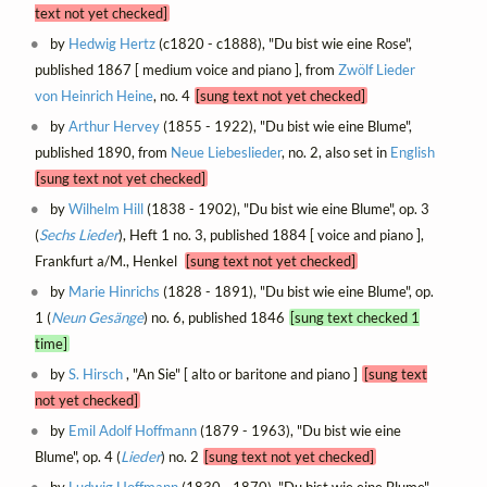
text not yet checked]
by
Hedwig Hertz
(c1820 - c1888), "Du bist wie eine Rose",
published 1867 [ medium voice and piano ], from
Zwölf Lieder
von Heinrich Heine
, no. 4
[sung text not yet checked]
by
Arthur Hervey
(1855 - 1922), "Du bist wie eine Blume",
published 1890, from
Neue Liebeslieder
, no. 2, also set in
English
[sung text not yet checked]
by
Wilhelm Hill
(1838 - 1902), "Du bist wie eine Blume", op. 3
(
Sechs Lieder
), Heft 1 no. 3, published 1884 [ voice and piano ],
Frankfurt a/M., Henkel
[sung text not yet checked]
by
Marie Hinrichs
(1828 - 1891), "Du bist wie eine Blume", op.
1 (
Neun Gesänge
) no. 6, published 1846
[sung text checked 1
time]
by
S. Hirsch
, "An Sie" [ alto or baritone and piano ]
[sung text
not yet checked]
by
Emil Adolf Hoffmann
(1879 - 1963), "Du bist wie eine
Blume", op. 4 (
Lieder
) no. 2
[sung text not yet checked]