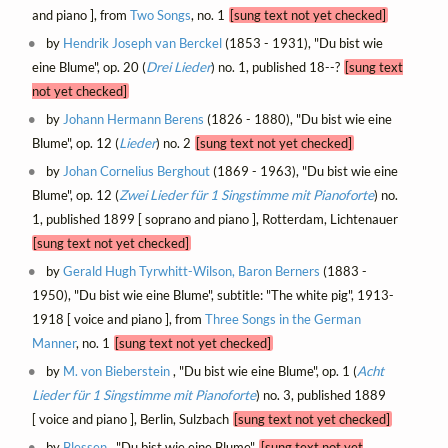
and piano ], from
Two Songs
, no. 1
[sung text not yet checked]
by
Hendrik Joseph van Berckel
(1853 - 1931), "Du bist wie
eine Blume", op. 20 (
Drei Lieder
) no. 1, published 18--?
[sung text
not yet checked]
by
Johann Hermann Berens
(1826 - 1880), "Du bist wie eine
Blume", op. 12 (
Lieder
) no. 2
[sung text not yet checked]
by
Johan Cornelius Berghout
(1869 - 1963), "Du bist wie eine
Blume", op. 12 (
Zwei Lieder für 1 Singstimme mit Pianoforte
) no.
1, published 1899 [ soprano and piano ], Rotterdam, Lichtenauer
[sung text not yet checked]
by
Gerald Hugh Tyrwhitt-Wilson, Baron Berners
(1883 -
1950), "Du bist wie eine Blume", subtitle: "The white pig", 1913-
1918 [ voice and piano ], from
Three Songs in the German
Manner
, no. 1
[sung text not yet checked]
by
M. von Bieberstein
, "Du bist wie eine Blume", op. 1 (
Acht
Lieder für 1 Singstimme mit Pianoforte
) no. 3, published 1889
[ voice and piano ], Berlin, Sulzbach
[sung text not yet checked]
by
Blessen
, "Du bist wie eine Blume"
[sung text not yet