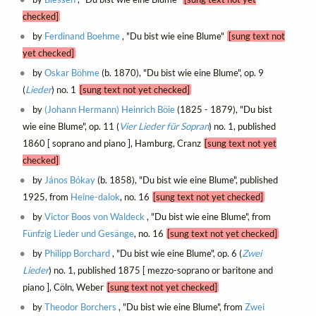
checked]
by
Ferdinand Boehme
, "Du bist wie eine Blume"
[sung text not
yet checked]
by
Oskar Böhme
(b. 1870), "Du bist wie eine Blume", op. 9
(
Lieder
) no. 1
[sung text not yet checked]
by
(Johann Hermann) Heinrich Böie
(1825 - 1879), "Du bist
wie eine Blume", op. 11 (
Vier Lieder für Sopran
) no. 1, published
1860 [ soprano and piano ], Hamburg, Cranz
[sung text not yet
checked]
by
János Bókay
(b. 1858), "Du bist wie eine Blume", published
1925, from
Heine-dalok
, no. 16
[sung text not yet checked]
by
Victor Boos von Waldeck
, "Du bist wie eine Blume", from
Fünfzig Lieder und Gesänge
, no. 16
[sung text not yet checked]
by
Philipp Borchard
, "Du bist wie eine Blume", op. 6 (
Zwei
Lieder
) no. 1, published 1875 [ mezzo-soprano or baritone and
piano ], Cöln, Weber
[sung text not yet checked]
by
Theodor Borchers
, "Du bist wie eine Blume", from
Zwei