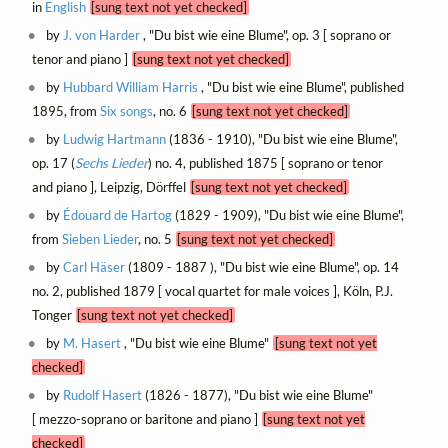
in
English
[sung text not yet checked]
by
J. von Harder
, "Du bist wie eine Blume", op. 3 [ soprano or
tenor and piano ]
[sung text not yet checked]
by
Hubbard William Harris
, "Du bist wie eine Blume", published
1895, from
Six songs
, no. 6
[sung text not yet checked]
by
Ludwig Hartmann
(1836 - 1910), "Du bist wie eine Blume",
op. 17 (
Sechs Lieder
) no. 4, published 1875 [ soprano or tenor
and piano ], Leipzig, Dörffel
[sung text not yet checked]
by
Édouard de Hartog
(1829 - 1909), "Du bist wie eine Blume",
from
Sieben Lieder
, no. 5
[sung text not yet checked]
by
Carl Häser
(1809 - 1887 ), "Du bist wie eine Blume", op. 14
no. 2, published 1879 [ vocal quartet for male voices ], Köln, P.J.
Tonger
[sung text not yet checked]
by
M. Hasert
, "Du bist wie eine Blume"
[sung text not yet
checked]
by
Rudolf Hasert
(1826 - 1877), "Du bist wie eine Blume"
[ mezzo-soprano or baritone and piano ]
[sung text not yet
checked]