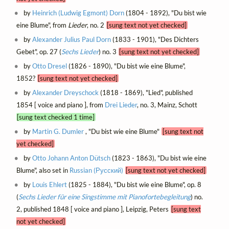
by
Heinrich (Ludwig Egmont) Dorn
(1804 - 1892), "Du bist wie
eine Blume", from
Lieder
, no. 2
[sung text not yet checked]
by
Alexander Julius Paul Dorn
(1833 - 1901), "Des Dichters
Gebet", op. 27 (
Sechs Lieder
) no. 3
[sung text not yet checked]
by
Otto Dresel
(1826 - 1890), "Du bist wie eine Blume",
1852?
[sung text not yet checked]
by
Alexander Dreyschock
(1818 - 1869), "Lied", published
1854 [ voice and piano ], from
Drei Lieder
, no. 3, Mainz, Schott
[sung text checked 1 time]
by
Martin G. Dumler
, "Du bist wie eine Blume"
[sung text not
yet checked]
by
Otto Johann Anton Dütsch
(1823 - 1863), "Du bist wie eine
Blume", also set in
Russian (Русский)
[sung text not yet checked]
by
Louis Ehlert
(1825 - 1884), "Du bist wie eine Blume", op. 8
(
Sechs Lieder für eine Singstimme mit Pianofortebegleitung
) no.
2, published 1848 [ voice and piano ], Leipzig, Peters
[sung text
not yet checked]