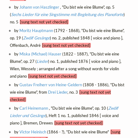
by
Johann von Haszlinger
, "Du bist wie eine Blume", op. 5
(
Sechs Lieder für eine Singstimme mit Begleitung des Pianoforte
)
no. 5
[sung text not yet checked]
by
Moritz Hauptmann
(1792 - 1868), "Du bist wie eine Blume",
op. 19 (
Zwölf Gesänge
) no. 2, published 1848 [ voice and piano ],
Offenbach, André
[sung text not yet checked]
by
Miska (Michael) Hauser
(1822 - 1887), "Du bist wie eine
Blume", op. 27 (
Lieder
) no. 1, published 1876 [ voice and piano ],
Wien, Wessely ; arranged after a song without words for violin
and piano
[sung text not yet checked]
by
Gustav Freiherr von Heine-Geldern
(1808 - 1886), "Du bist
wie eine Blume", from
Drei Lieder
, no. 3
[sung text not yet
checked]
by
Carl Heinemann
, "Du bist wie eine Blume", op. 10 (
Zwölf
Lieder und Gesänge
), Heft 1 no. 1, published 1846 [ voice and
piano ], Bremen, Drewes
[sung text not yet checked]
by
Victor Heinisch
(1866 - ?), "Du bist wie eine Blume"
[sung