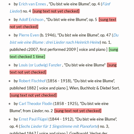
by
Erich van Ennes
, "Du bist wie eine Blume", op. 4 (
Fünf
Lieder
) no. 4
[sung text not yet checked]
by
Adolf Erichson
, "Du bist wie eine Blume", op. 5
[sung text
not yet checked]
by
Pierre Even
(b. 1946), "Du bist wie eine Blume", op. 47 (
Du
bist wie eine Blume : drei Lieder nach Heinrich Heine
) no. 1,
published c2007, first performed 2009 [ voice and piano ]
[sung
text checked 1 time]
by
Louis (or Ludwig) Fanzler
, "Du bist wie eine Blume"
[sung
text not yet checked]
by
Robert Fischhof
(1856 - 1918), "Du bist wie eine Blume",
published 1882 [ voice and piano ], Wien, Buchholz & Diebel Sort.
[sung text not yet checked]
by
Carl Theodor Flodin
(1858 - 1925), "Du bist wie eine
Blume", from
Lieder
, no. 2
[sung text not yet checked]
by
Ernst Paul Flügel
(1844 - 1912), "Du bist wie eine Blume",
op. 4 (
Sechs Lieder für 1 Singstimme mit Pianoforte
) no. 3,
published 1867 [ voice and piano ], Greifswald, Verlag der