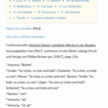
•
F. Liszt
•
E. Mayer
•
G. Molitor
•
M. de Rothschild
•
A. Rubinstein
•
H. von Sahr
•
A. von Schleinitz
•
H. Schnaubelt
•
R. Schumann
•
E. Steinkühler
•
L. Thuille
•
Caroline Sabatier-Ungher
About the headline
(FAQ)
View text without footnotes
Confirmed with:
Heinrich Heine’s sämtliche Werke in vier Bänden
,
herausgegeben von Otto F. Lachmann, Erster Band, Leipzig: Druck
und Verlag von Philipp Reclam jun, [1887], page 136.
1
Hamma: "Blüthe"
2
Ander: "So schön, so rein und hold"; Chadwick: "So schön, so hold,
so rein"; Mayer: "So hold, so schön und rein"; Becker, Thuille: "So
hold, so schön, so rein"; Unger: "So rein so schön und hold";
Schleinizt: "So schön und hold und rein"
3
Becker: "seh'"
4
Hinrichs: "ob"
5
Hinrichs: "ich dir"