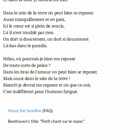
Dans le sein de la terre on peut bien se reposer,

Aussi tranquillement et en paix,

Ici le cœur est si plein de soucis,

Là il n'est troublé par rien.

On dort si doucement, on dort si doucement

Là-bas dans le paradis.

Hélas, où pourrais-je bien me reposer

De toute sorte de peine ?

Dans les bras de l'amour on peut bien se reposer,

Mais aussi dans le sein de la terre !

Bientôt je devrai me reposer et où que ce soit,

C'est indifférent pour l'homme fatigué.
About the headline
(FAQ)
Beethoven's title: "Petit chant sur le repos"