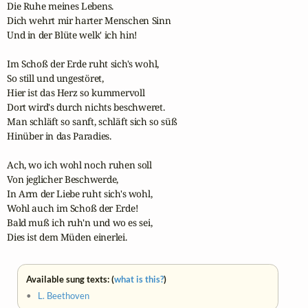
Die Ruhe meines Lebens.

Dich wehrt mir harter Menschen Sinn

Und in der Blüte welk' ich hin!

Im Schoß der Erde ruht sich's wohl,

So still und ungestöret,

Hier ist das Herz so kummervoll

Dort wird's durch nichts beschweret.

Man schläft so sanft, schläft sich so süß

Hinüber in das Paradies.

Ach, wo ich wohl noch ruhen soll

Von jeglicher Beschwerde,

In Arm der Liebe ruht sich's wohl,

Wohl auch im Schoß der Erde!

Bald muß ich ruh'n und wo es sei,

Dies ist dem Müden einerlei.
Available sung texts: (
what is this?
)
•
L. Beethoven