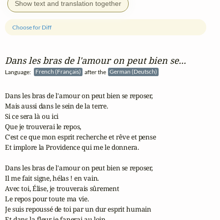
Show text and translation together
Choose for Diff
Dans les bras de l'amour on peut bien se...
Language:
French (Français)
after the
German (Deutsch)
Dans les bras de l'amour on peut bien se reposer,

Mais aussi dans le sein de la terre.

Si ce sera là ou ici

Que je trouverai le repos,

C'est ce que mon esprit recherche et rêve et pense

Et implore la Providence qui me le donnera.

Dans les bras de l'amour on peut bien se reposer,

Il me fait signe, hélas ! en vain.

Avec toi, Élise, je trouverais sûrement

Le repos pour toute ma vie.

Je suis repoussé de toi par un dur esprit humain

Et dans la fleur je fanerai au loin.
