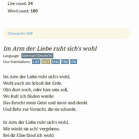
Line count:
24
Word count:
180
Choose for Diff
Im Arm der Liebe ruht sich's wohl
Language:
German (Deutsch)
Our translations:
CAT
DUT
ENG
FRE
ITA
Im Arm der Liebe ruht sich's wohl,

Wohl auch im Schoß der Erde.

Ob's dort noch, oder hier sein soll,

Wo Ruh' ich finden werde:

Das forscht mein Geist und sinnt und denkt

Und fleht zur Vorsicht, die sie schenkt.

In Arm der Liebe ruht sich's wohl,

Mir winkt sie ach! vergebens.

Bei dir Elise fänd ich wohl
