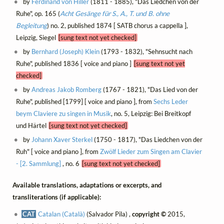
by
Ferdinand von Hiller
(1811 - 1885), "Das Liedchen von der
Ruhe", op. 165 (
Acht Gesänge für S., A., T. und B. ohne
Begleitung
) no. 2, published 1874 [ SATB chorus a cappella ],
Leipzig, Siegel
[sung text not yet checked]
by
Bernhard (Joseph) Klein
(1793 - 1832), "Sehnsucht nach
Ruhe", published 1836 [ voice and piano ]
[sung text not yet
checked]
by
Andreas Jakob Romberg
(1767 - 1821), "Das Lied von der
Ruhe", published [1799] [ voice and piano ], from
Sechs Leder
beym Claviere zu singen in Musik
, no. 5, Leipzig: Bei Breitkopf
und Härtel
[sung text not yet checked]
by
Johann Xaver Sterkel
(1750 - 1817), "Das Liedchen von der
Ruh" [ voice and piano ], from
Zwölf Lieder zum Singen am Clavier
- [2. Sammlung]
, no. 6
[sung text not yet checked]
Available translations, adaptations or excerpts, and
transliterations (if applicable):
CAT
Catalan (Català)
(Salvador Pila) ,
copyright ©
2015,