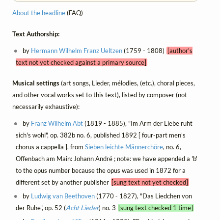
About the headline
(FAQ)
Text Authorship:
by
Hermann Wilhelm Franz Ueltzen
(1759 - 1808)
[author's
text not yet checked against a primary source]
Musical settings
(art songs, Lieder, mélodies, (etc.), choral pieces,
and other vocal works set to this text), listed by composer (not
necessarily exhaustive):
by
Franz Wilhelm Abt
(1819 - 1885), "Im Arm der Liebe ruht
sich's wohl", op. 382b no. 6, published 1892 [ four-part men's
chorus a cappella ], from
Sieben leichte Männerchöre
, no. 6,
Offenbach am Main: Johann André ; note: we have appended a 'b'
to the opus number because the opus was used in 1872 for a
different set by another publisher
[sung text not yet checked]
by
Ludwig van Beethoven
(1770 - 1827), "Das Liedchen von
der Ruhe", op. 52 (
Acht Lieder
) no. 3
[sung text checked 1 time]