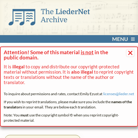
MENU
×
Attention! Some of this material
is not
in the
public domain.
It is
illegal
to copy and distribute our copyright-protected
material without permission. It is
also illegal
to reprint copyright
texts or translations without the name of the author or
translator.
To inquire about permissions and rates, contact Emily Ezust at
licenses@
lieder.
net
If you wish to reprint translations, please make sure you include the
names of the
translators
in your email. They are below each translation.
Note: You
must
use the copyright symbol © when you reprint copyright-
protected material.