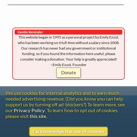
Gentle Reminder
This website began in 1995 as a personal project by Emily Ezust,
who has been working on it full-time without a salary since 2008.
Our research has never had any government or institutional
funding, so if you found the information here useful, please
consider making a donation. Your help is greatly appreciated!
–Emily Ezust, Founder
Donate
We use cookies for internal analytics and to earn much-
needed advertising revenue. (Did you know you can help
Contact
support us by turning off ad-blockers?) To learn more, see
Copyright
our
Privacy Policy
. To learn how to opt out of cookies,
Privacy
please visit
this site
.
Copyright © 2026 The LiederNet Archive
I acknowledge the use of cookies