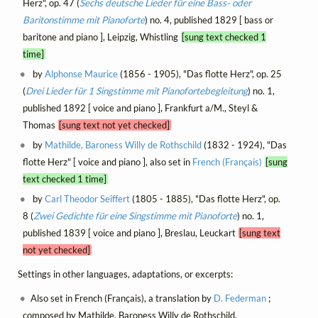
Herz", op. 47 (
Sechs deutsche Lieder für eine Bass- oder
Baritonstimme mit Pianoforte
) no. 4, published 1829 [ bass or
baritone and piano ], Leipzig, Whistling
[sung text checked 1
time]
by
Alphonse Maurice
(1856 - 1905), "Das flotte Herz", op. 25
(
Drei Lieder für 1 Singstimme mit Pianofortebegleitung
) no. 1,
published 1892 [ voice and piano ], Frankfurt a/M., Steyl &
Thomas
[sung text not yet checked]
by
Mathilde, Baroness Willy de Rothschild
(1832 - 1924), "Das
flotte Herz" [ voice and piano ], also set in
French (Français)
[sung
text checked 1 time]
by
Carl Theodor Seiffert
(1805 - 1885), "Das flotte Herz", op.
8 (
Zwei Gedichte für eine Singstimme mit Pianoforte
) no. 1,
published 1839 [ voice and piano ], Breslau, Leuckart
[sung text
not yet checked]
Settings in other languages, adaptations, or excerpts:
Also set in French (Français), a translation by
D. Federman
;
composed by Mathilde, Baroness Willy de Rothschild.