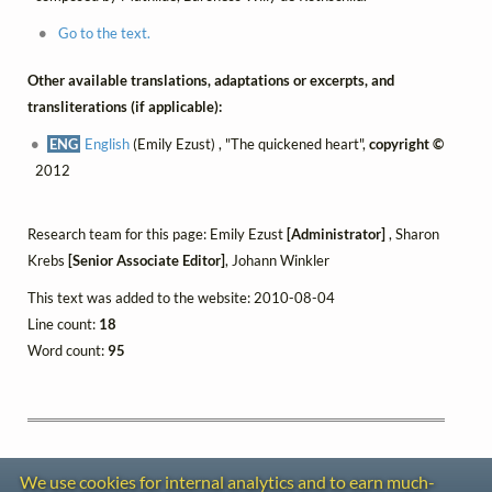
Go to the text.
Other available translations, adaptations or excerpts, and
transliterations (if applicable):
ENG
English
(Emily Ezust) , "The quickened heart",
copyright ©
2012
Research team for this page: Emily Ezust
[Administrator]
, Sharon
Krebs
[Senior Associate Editor]
, Johann Winkler
This text was added to the website: 2010-08-04
Line count:
18
Word count:
95
We use cookies for internal analytics and to earn much-