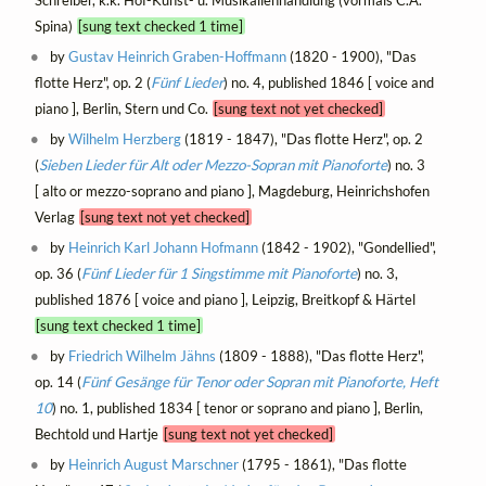
Spina)
[sung text checked 1 time]
by
Gustav Heinrich Graben-Hoffmann
(1820 - 1900), "Das
flotte Herz", op. 2 (
Fünf Lieder
) no. 4, published 1846 [ voice and
piano ], Berlin, Stern und Co.
[sung text not yet checked]
by
Wilhelm Herzberg
(1819 - 1847), "Das flotte Herz", op. 2
(
Sieben Lieder für Alt oder Mezzo-Sopran mit Pianoforte
) no. 3
[ alto or mezzo-soprano and piano ], Magdeburg, Heinrichshofen
Verlag
[sung text not yet checked]
by
Heinrich Karl Johann Hofmann
(1842 - 1902), "Gondellied",
op. 36 (
Fünf Lieder für 1 Singstimme mit Pianoforte
) no. 3,
published 1876 [ voice and piano ], Leipzig, Breitkopf & Härtel
[sung text checked 1 time]
by
Friedrich Wilhelm Jähns
(1809 - 1888), "Das flotte Herz",
op. 14 (
Fünf Gesänge für Tenor oder Sopran mit Pianoforte, Heft
10
) no. 1, published 1834 [ tenor or soprano and piano ], Berlin,
Bechtold und Hartje
[sung text not yet checked]
by
Heinrich August Marschner
(1795 - 1861), "Das flotte