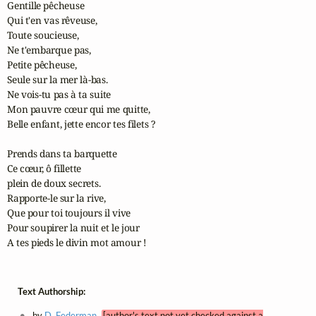
Gentille pêcheuse

Qui t'en vas rêveuse,

Toute soucieuse,

Ne t'embarque pas,

Petite pêcheuse,

Seule sur la mer là-bas.

Ne vois-tu pas à ta suite

Mon pauvre cœur qui me quitte,

Belle enfant, jette encor tes filets ?

Prends dans ta barquette

Ce cœur, ô fillette

plein de doux secrets.

Rapporte-le sur la rive,

Que pour toi toujours il vive

Pour soupirer la nuit et le jour

A tes pieds le divin mot amour !
Text Authorship:
by
D. Federman
[author's text not yet checked against a