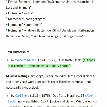
1
Evers: "Schmerz"; Hofmann: "in Schmerz,/ Unter sich tauchen in
Lust und Schmerz"
2
Hofmann: "Rud're"
3
Marschner: "nach gezogen"
4
Hofmann: "Kommt mein"
5
Hofmann: "windigen, flatternden Sinn,/ Du mit dem flatternden,
flatternden Sinn"; Marschner: "windigen, flatt'rigen Sinn"
Text Authorship:
by
Wilhelm Müller
(1794 - 1827), "Das flotte Herz"
[author's
text checked 1 time against a primary source]
Musical settings
(art songs, Lieder, mélodies, (etc.), choral pieces,
and other vocal works set to this text), listed by composer (not
necessarily exhaustive):
by
Carl Evers
(1819 - 1875), "Das flotte Herz", op. 95 (
Fünf
Lieder
) no. 4, published [1874] [ voice and piano ], Wien, Friedrich
Schreiber, k.k. Hof-Kunst- u. Musikalienhandlung (vormals C.A.