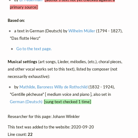
primary source]
Based on:
a text in German (Deutsch) by
Wilhelm Müller
(1794 - 1827),
"Das flotte Herz"
Go to the text page.
Musical settings
(art songs, Lieder, mélodies, (etc.), choral pieces,
and other vocal works set to this text), listed by composer (not
necessarily exhaustive):
by
Mathilde, Baroness Willy de Rothschild
(1832 - 1924),
"Gentille pêcheuse" [ medium voice and piano ], also set in
German (Deutsch)
[sung text checked 1 time]
Researcher for this page: Johann Winkler
This text was added to the website: 2020-09-20
Line count:
22