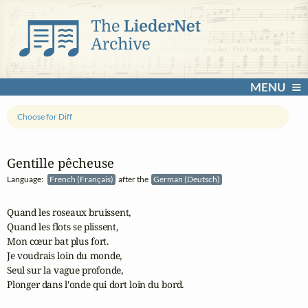
MENU
Choose for Diff
Gentille pêcheuse
Language:
French (Français)
after the
German (Deutsch)
Quand les roseaux bruissent,

Quand les flots se plissent,

Mon cœur bat plus fort.

Je voudrais loin du monde,

Seul sur la vague profonde,

Plonger dans l'onde qui dort loin du bord.
