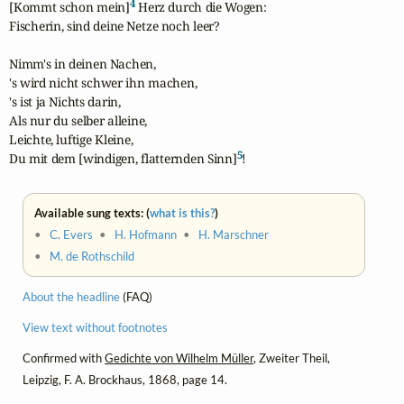
4
[Kommt schon mein]
 Herz durch die Wogen:

Fischerin, sind deine Netze noch leer?

Nimm's in deinen Nachen,

's wird nicht schwer ihn machen,

's ist ja Nichts darin,

Als nur du selber alleine,

Leichte, luftige Kleine,

5
Du mit dem [windigen, flatternden Sinn]
!
Available sung texts: (
what is this?
)
•
C. Evers
•
H. Hofmann
•
H. Marschner
•
M. de Rothschild
About the headline
(FAQ)
View text without footnotes
Confirmed with
Gedichte von Wilhelm Müller
, Zweiter Theil,
Leipzig, F. A. Brockhaus, 1868, page 14.