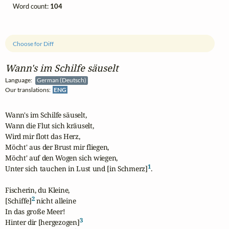
Word count:
104
Choose for Diff
Wann's im Schilfe säuselt
Language:
German (Deutsch)
Our translations:
ENG
Wann's im Schilfe säuselt,

Wann die Flut sich kräuselt,

Wird mir flott das Herz,

Möcht' aus der Brust mir fliegen,

Möcht' auf den Wogen sich wiegen,

1
Unter sich tauchen in Lust und [in Schmerz]
.

Fischerin, du Kleine,

2
[Schiffe]
 nicht alleine

In das große Meer!

3
Hinter dir [hergezogen]