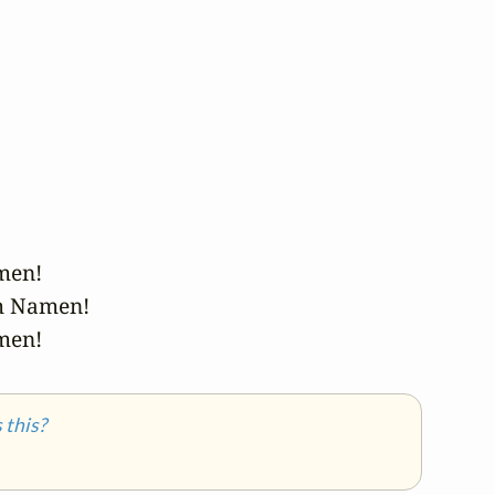
men! 

m Namen!

Amen!
this?