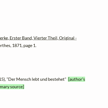
ke, Erster Band, Vierter Theil, Original -
rthes, 1871, page 1.
15), "Der Mensch lebt und bestehet"
[author's
imary source]