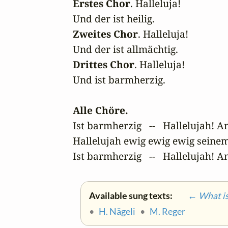
Erstes Chor
. Halleluja!

Zweites Chor
. Halleluja!

Drittes Chor
. Halleluja!

Und ist barmherzig.

Alle Chöre.
Ist barmherzig   --   Hallelujah! A
Hallelujah ewig ewig ewig seine
Ist barmherzig   --   Hallelujah! 
Available sung texts:
← What is 
•
H. Nägeli
•
M. Reger