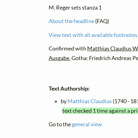
M. Reger sets stanza 1
About the headline
(FAQ)
View text with all available footnotes
Confirmed with
Matthias Claudius Wer
Ausgabe
, Gotha: Friedrich Andreas Pe
Text Authorship:
by
Matthias Claudius
(1740 - 18
text checked 1 time against a pr
Go to the
general view