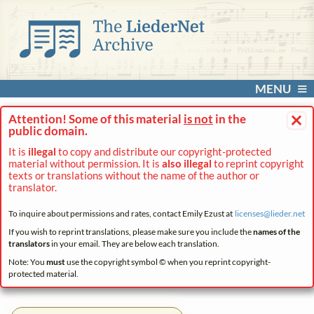
MENU
×
Attention! Some of this material
is not
in the
public domain.
It is
illegal
to copy and distribute our copyright-protected
material without permission. It is
also illegal
to reprint copyright
texts or translations without the name of the author or
translator.
To inquire about permissions and rates, contact Emily Ezust at
licenses@
lieder.
net
If you wish to reprint translations, please make sure you include the
names of the
translators
in your email. They are below each translation.
Note: You
must
use the copyright symbol © when you reprint copyright-
protected material.