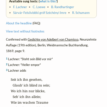
Available sung texts: (
what is this?
)
•
F. Lachner
•
C. Loewe
•
B. Randhartinger
•
Sárvár-Felsővidéki gróf Széchényi Imre
•
R. Schumann
About the headline
(FAQ)
View text without footnotes
Confirmed with
Gedichte von Adelbert von Chamisso
, Neunzehnte
Auflage (19th edition), Berlin, Weidmannsche Buchhandlung,
1869, page 9.
1
Lachner: "Steht sein Bild vor mir"
2
Lachner: "Heller empor"
3
Lachner adds
Seit ich ihn gesehen,

  Glaub' ich blind zu sein;

Wo ich hin nur blicke,

  Seh' ich ihn allein;

Wie im wachen Traume
