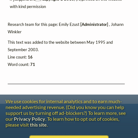
with kind permission
Research team for this page: Emily Ezust
[Administrator]
, Johann
Winkler
This text was added to the website between May 1995 and
September 2003.
Line count:
16
Word count:
71
We use cookies for internal analytics and to earn much-
needed advertising revenue. (Did you know you can help
Contact
support us by turning off ad-blockers?) To learn more, see
Copyright
our
Privacy Policy
. To learn how to opt out of cookies,
Privacy
please visit
this site
.
Copyright © 2026 The LiederNet Archive