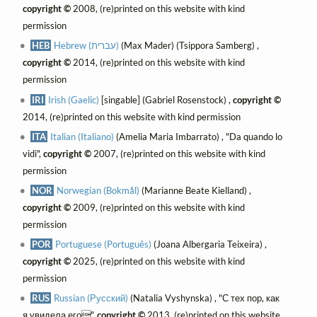
copyright ©
2008, (re)printed on this website with kind
permission
HEB
Hebrew (עברית)
(Max Mader) (Tsippora Samberg) ,
copyright ©
2014, (re)printed on this website with kind
permission
IRI
Irish (Gaelic)
[singable] (Gabriel Rosenstock) ,
copyright ©
2014, (re)printed on this website with kind permission
ITA
Italian (Italiano)
(Amelia Maria Imbarrato) , "Da quando lo
vidi",
copyright ©
2007, (re)printed on this website with kind
permission
NOR
Norwegian (Bokmål)
(Marianne Beate Kielland) ,
copyright ©
2009, (re)printed on this website with kind
permission
POR
Portuguese (Português)
(Joana Albergaria Teixeira) ,
copyright ©
2025, (re)printed on this website with kind
permission
RUS
Russian (Русский)
(Natalia Vyshynska) , "С тех пор, как
я увидела его",
copyright ©
2013, (re)printed on this website