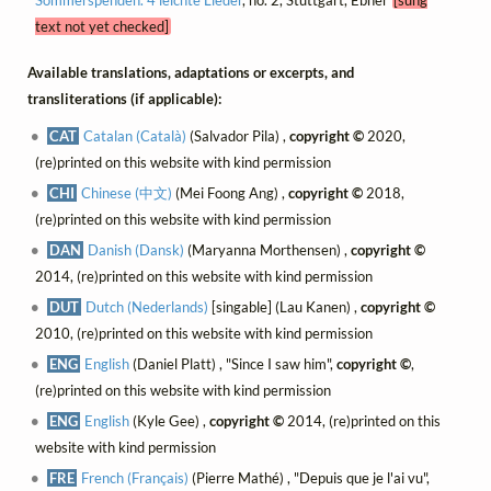
text not yet checked]
Available translations, adaptations or excerpts, and
transliterations (if applicable):
CAT
Catalan (Català)
(Salvador Pila) ,
copyright ©
2020,
(re)printed on this website with kind permission
CHI
Chinese (中文)
(Mei Foong Ang) ,
copyright ©
2018,
(re)printed on this website with kind permission
DAN
Danish (Dansk)
(Maryanna Morthensen) ,
copyright ©
2014, (re)printed on this website with kind permission
DUT
Dutch (Nederlands)
[singable] (Lau Kanen) ,
copyright ©
2010, (re)printed on this website with kind permission
ENG
English
(Daniel Platt) , "Since I saw him",
copyright ©
,
(re)printed on this website with kind permission
ENG
English
(Kyle Gee) ,
copyright ©
2014, (re)printed on this
website with kind permission
FRE
French (Français)
(Pierre Mathé) , "Depuis que je l'ai vu",