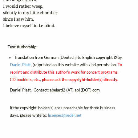
I would rather weep, 

silently in my little chamber, 

since I saw him, 

I believe myself to be blind.
Text Authorship:
Translation from German (Deutsch) to English
copyright ©
by
Daniel Platt
, (re)printed on this website with kind permission.
To
reprint and distribute this author's work for concert programs,
CD booklets, etc.,
please ask the copyright-holder(s) directly
.
Daniel Platt. Contact:
abelard2 (AT) aol (DOT) com
If the copyright-holder(s) are unreachable for three business
days, please write to:
licenses@
lieder.
net