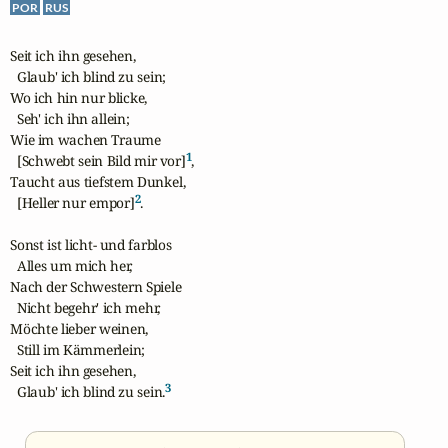
POR
RUS
Seit ich ihn gesehen,

  Glaub' ich blind zu sein;

Wo ich hin nur blicke,

  Seh' ich ihn allein;

Wie im wachen Traume

1
  [Schwebt sein Bild mir vor]
,

Taucht aus tiefstem Dunkel,

2
  [Heller nur empor]
.

Sonst ist licht- und farblos

  Alles um mich her,

Nach der Schwestern Spiele

  Nicht begehr' ich mehr,

Möchte lieber weinen,

  Still im Kämmerlein;

Seit ich ihn gesehen,

3
  Glaub' ich blind zu sein.