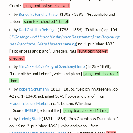
Crantz
[sung text not yet checked]
by
Benedikt Randhartinger
(1802 - 1893), "Frauenliebe und
Leben"
[sung text checked 1 time]
by
Karl Gottlieb Reissiger
(1798 - 1859), "Erblicken", op. 104
(
7 Gesänge und Lieder für Alt (oder Bassstimme) mit Begleitung
des Pianoforte, 24ste Liedersammlung
) no. 1, published 1835
[ alto or bass and piano ], Dresden, Paul
[sung text not yet
checked]
by
Sárvár-Felsővidéki gróf Széchényi Imre
(1825 - 1898),
"Frauenliebe und Leben" [ voice and piano ]
[sung text checked 1
time]
by
Robert Schumann
(1810 - 1856), "Seit ich ihn gesehen", op.
42 no. 1 (1840), published 1843 [ voice and piano ], from
Frauenliebe und -Leben
, no. 1, Leipzig, Whistling
Score:
IMSLP
[external link]
[sung text checked 1 time]
by
Ludwig Stark
(1831 - 1884), "Aus Chamisso's Frauenliebe",
op. 46 no. 2, published 1866 [ voice and piano ], from
Sommerspenden. 4 leichte Lieder
, no. 2, Stuttgart, Ebner
[sung