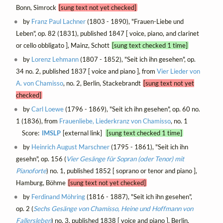
Bonn, Simrock
[sung text not yet checked]
by
Franz Paul Lachner
(1803 - 1890), "Frauen-Liebe und
Leben", op. 82 (1831), published 1847 [ voice, piano, and clarinet
or cello obbligato ], Mainz, Schott
[sung text checked 1 time]
by
Lorenz Lehmann
(1807 - 1852), "Seit ich ihn gesehen", op.
34 no. 2, published 1837 [ voice and piano ], from
Vier Lieder von
A. von Chamisso
, no. 2, Berlin, Stackebrandt
[sung text not yet
checked]
by
Carl Loewe
(1796 - 1869), "Seit ich ihn gesehen", op. 60 no.
1 (1836), from
Frauenliebe, Liederkranz von Chamisso
, no. 1
Score:
IMSLP
[external link]
[sung text checked 1 time]
by
Heinrich August Marschner
(1795 - 1861), "Seit ich ihn
gesehn", op. 156 (
Vier Gesänge für Sopran (oder Tenor) mit
Pianoforte
) no. 1, published 1852 [ soprano or tenor and piano ],
Hamburg, Böhme
[sung text not yet checked]
by
Ferdinand Möhring
(1816 - 1887), "Seit ich ihn gesehen",
op. 2 (
Sechs Gesänge von Chamisso, Heine und Hoffmann von
Fallersleben
) no. 3, published 1838 [ voice and piano ], Berlin,