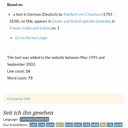
Based on:
a text in German (Deutsch) by
Adelbert von Chamisso
(1781 -
1838), no title, appears in
Lieder und lyrisch epische Gedichte
, in
Frauen-Liebe und Leben
, no. 1
Go to the text page.
This text was added to the website between May 1995 and
September 2003.
Line count:
16
Word count:
73
Choose for Diff
Seit ich ihn gesehen
Language:
German (Deutsch)
Our translations:
CAT
CHI
DAN
DUT
ENG
ENG
FRE
HEB
IRI
ITA
NOR