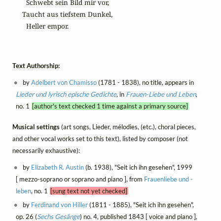
  Schwebt sein Bild mir vor,

Taucht aus tiefstem Dunkel,

  Heller empor.
Text Authorship:
by
Adelbert von Chamisso
(1781 - 1838), no title, appears in
Lieder und lyrisch epische Gedichte
, in
Frauen-Liebe und Leben
,
no. 1
[author's text checked 1 time against a primary source]
Musical settings
(art songs, Lieder, mélodies, (etc.), choral pieces,
and other vocal works set to this text), listed by composer (not
necessarily exhaustive):
by
Elizabeth R. Austin
(b. 1938), "Seit ich ihn gesehen", 1999
[ mezzo-soprano or soprano and piano ], from
Frauenliebe und -
leben
, no. 1
[sung text not yet checked]
by
Ferdinand von Hiller
(1811 - 1885), "Seit ich ihn gesehen",
op. 26 (
Sechs Gesänge
) no. 4, published 1843 [ voice and piano ],