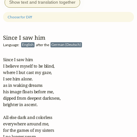
Show text and translation together
Choose for Diff
Since I saw him
Language:
English
after the
German (Deutsch)
Since I saw him 

I believe myself to be blind, 

where I but cast my gaze, 

I see him alone. 

as in waking dreams 

his image floats before me, 

dipped from deepest darkness, 

brighter in ascent. 

All else dark and colorless 

everywhere around me, 

for the games of my sisters 

I no longer yearn, 
