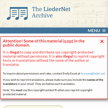
MENU
×
Attention! Some of this material
is not
in the
public domain.
It is
illegal
to copy and distribute our copyright-protected
material without permission. It is
also illegal
to reprint copyright
texts or translations without the name of the author or
translator.
To inquire about permissions and rates, contact Emily Ezust at
licenses@
lieder.
net
If you wish to reprint translations, please make sure you include the
names of the
translators
in your email. They are below each translation.
Note: You
must
use the copyright symbol © when you reprint copyright-
protected material.