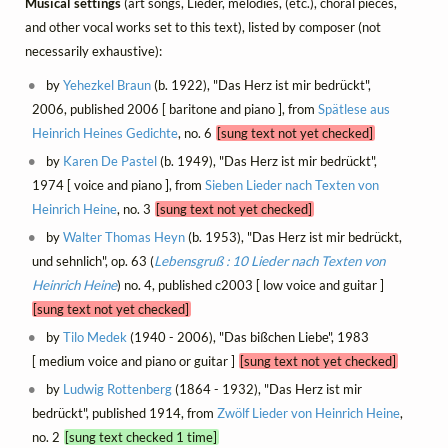
Musical settings
(art songs, Lieder, mélodies, (etc.), choral pieces,
and other vocal works set to this text), listed by composer (not
necessarily exhaustive):
by
Yehezkel Braun
(b. 1922), "Das Herz ist mir bedrückt",
2006, published 2006 [ baritone and piano ], from
Spätlese aus
Heinrich Heines Gedichte
, no. 6
[sung text not yet checked]
by
Karen De Pastel
(b. 1949), "Das Herz ist mir bedrückt",
1974 [ voice and piano ], from
Sieben Lieder nach Texten von
Heinrich Heine
, no. 3
[sung text not yet checked]
by
Walter Thomas Heyn
(b. 1953), "Das Herz ist mir bedrückt,
und sehnlich", op. 63 (
Lebensgruß : 10 Lieder nach Texten von
Heinrich Heine
) no. 4, published c2003 [ low voice and guitar ]
[sung text not yet checked]
by
Tilo Medek
(1940 - 2006), "Das bißchen Liebe", 1983
[ medium voice and piano or guitar ]
[sung text not yet checked]
by
Ludwig Rottenberg
(1864 - 1932), "Das Herz ist mir
bedrückt", published 1914, from
Zwölf Lieder von Heinrich Heine
,
no. 2
[sung text checked 1 time]