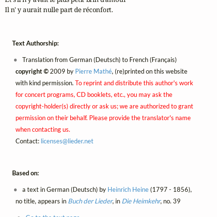
Il n' y aurait nulle part de réconfort.
Text Authorship:
Translation from German (Deutsch) to French (Français)
copyright ©
2009 by
Pierre Mathé
, (re)printed on this website
with kind permission.
To reprint and distribute this author's work
for concert programs, CD booklets, etc., you may ask the
copyright-holder(s) directly or ask us; we are authorized to grant
permission on their behalf. Please provide the translator's name
when contacting us.
Contact:
licenses@
lieder.
net
Based on:
a text in German (Deutsch) by
Heinrich Heine
(1797 - 1856),
no title, appears in
Buch der Lieder
, in
Die Heimkehr
, no. 39