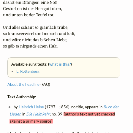
das ist ein Drängen! eine Not!

Gestorben ist der Herrgott oben,

und unten ist der Teufel tot.

Und alles schaut so grämlich trübe,

so krausverwirrt und morsch und kalt,

und wäre nicht das bißchen Liebe,

so gäb es nirgends einen Halt.
Available sung texts: (
what is this?
)
•
L. Rottenberg
About the headline
(FAQ)
Text Authorship:
by
Heinrich Heine
(1797 - 1856), no title, appears in
Buch der
Lieder
, in
Die Heimkehr
, no. 39
[author's text not yet checked
against a primary source]