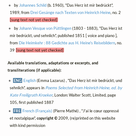
by
Johannes Schild
(b. 1960), "Das Herz ist mir bedrückt",
1989, from
Drei Gesänge nach Texten von Heinrich Heine
, no. 2
[sung text not yet checked]
by
Johann Vesque von Püttlingen
(1803 - 1883), "Das Herz ist
mir bedrückt, und sehnlich", published 1851 [ voice and piano ],
from
Die Heimkehr : 88 Gedichte aus H. Heine's Reisebildern
, no.
39
[sung text not yet checked]
Available translations, adaptations or excerpts, and
transliterations (if applicable):
ENG
English
(Emma Lazarus) , "Das Herz ist mir bedrückt, und
sehnlich", appears in
Poems Selected from Heinrich Heine, ed. by
Kate Freiligrath Kroeker
, London: Walter Scott, Limited, page
105, first published 1887
FRE
French (Français)
(Pierre Mathé) , "J'ai le cœur oppressé
et nostalgique",
copyright ©
2009, (re)printed on this website
with kind permission