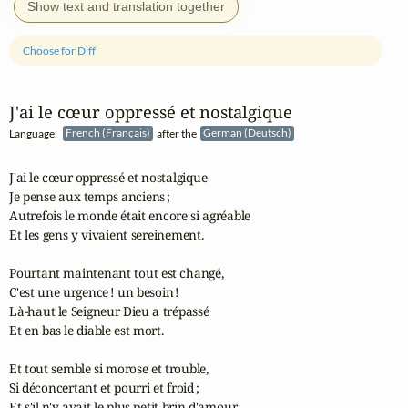
Show text and translation together
Choose for Diff
J'ai le cœur oppressé et nostalgique
Language:
French (Français)
after the
German (Deutsch)
J'ai le cœur oppressé et nostalgique

Je pense aux temps anciens ;

Autrefois le monde était encore si agréable

Et les gens y vivaient sereinement.

Pourtant maintenant tout est changé,

C'est une urgence ! un besoin !

Là-haut le Seigneur Dieu a trépassé

Et en bas le diable est mort.

Et tout semble si morose et trouble,

Si déconcertant et pourri et froid ;

Et s'il n'y avait le plus petit brin d'amour
