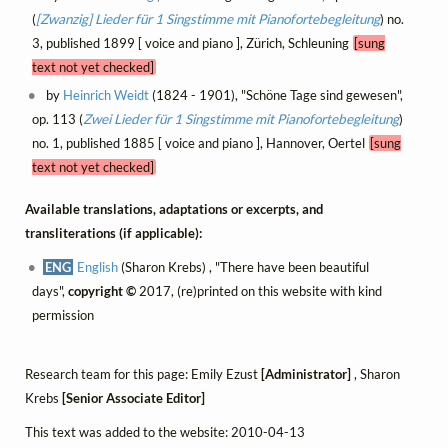
(
[Zwanzig] Lieder für 1 Singstimme mit Pianofortebegleitung
) no.
3, published 1899 [ voice and piano ], Zürich, Schleuning
[sung
text not yet checked]
by
Heinrich Weidt
(1824 - 1901), "Schöne Tage sind gewesen",
op. 113 (
Zwei Lieder für 1 Singstimme mit Pianofortebegleitung
)
no. 1, published 1885 [ voice and piano ], Hannover, Oertel
[sung
text not yet checked]
Available translations, adaptations or excerpts, and
transliterations (if applicable):
ENG
English
(Sharon Krebs) , "There have been beautiful
days",
copyright ©
2017, (re)printed on this website with kind
permission
Research team for this page: Emily Ezust
[Administrator]
, Sharon
Krebs
[Senior Associate Editor]
This text was added to the website: 2010-04-13