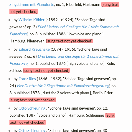
Singstimme mit Pianoforte
, no. 1, Elberfeld, Hartmann
[sung text
not yet checked]
by
Wilhelm Köhler
(c1852 - c1924), "Schöne Tage sind
gewesen", op. 2 (
Fünf Lieder und Gesänge für 1 tiefe Stimme mit
Pianoforte
) no. 3, published 1886 [ low voice and piano ],
Hamburg, Niemeyer
[sung text not yet checked]
by
Eduard Kreuzhage
(1874 - 1956), "Schöne Tage sind
gewesen", op. 6 (
Drei Lieder und Gesänge für 1 hohe Stimme mit
Pianoforte
) no. 1, published 1876 [ high voice and piano ], Köln,
Schloss
[sung text not yet checked]
by
Franz Ries
(1846 - 1932), "Schöne Tage sind gewesen", op.
24 (
Vier Duette für 2 Singstimme mit Pianofortebegleitung
) no.
3, published 1873 [ duet for 2 voices with piano ], Berlin, Erler
[sung text not yet checked]
by
Otto Schleuning
, "Schöne Tage sind gewesen", op. 12,
published 1887 [ voice and piano ], Hamburg, Schleuning
[sung
text not yet checked]
by
Otto Schleuning
, "Schöne Tage sind gewesen", op. 30