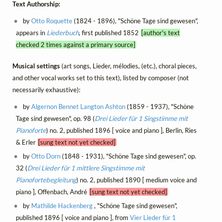
Text Authorship:
by
Otto Roquette
(1824 - 1896), "Schöne Tage sind gewesen",
appears in
Liederbuch
, first published 1852
[author's text
checked 2 times against a primary source]
Musical settings
(art songs, Lieder, mélodies, (etc.), choral pieces,
and other vocal works set to this text), listed by composer (not
necessarily exhaustive):
by
Algernon Bennet Langton Ashton
(1859 - 1937), "Schöne
Tage sind gewesen", op. 98 (
Drei Lieder für 1 Singstimme mit
Pianoforte
) no. 2, published 1896 [ voice and piano ], Berlin, Ries
& Erler
[sung text not yet checked]
by
Otto Dorn
(1848 - 1931), "Schöne Tage sind gewesen", op.
32 (
Drei Lieder für 1 mittlere Singstimme mit
Pianofortebegleitung
) no. 2, published 1890 [ medium voice and
piano ], Offenbach, André
[sung text not yet checked]
by
Mathilde Hackenberg
, "Schöne Tage sind gewesen",
published 1896 [ voice and piano ], from
Vier Lieder für 1