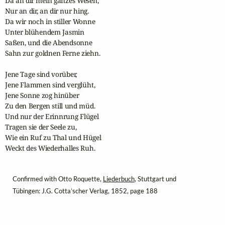
Da an dir mein ganzes Wesen,

Nur an dir, an dir nur hing.

Da wir noch in stiller Wonne

Unter blühendem Jasmin

Saßen, und die Abendsonne

Sahn zur goldnen Ferne ziehn.

Jene Tage sind vorüber,

Jene Flammen sind verglüht,

Jene Sonne zog hinüber

Zu den Bergen still und müd.

Und nur der Erinnrung Flügel

Tragen sie der Seele zu,

Wie ein Ruf zu Thal und Hügel

Weckt des Wiederhalles Ruh.
Confirmed with Otto Roquette,
Liederbuch
, Stuttgart und
Tübingen: J.G. Cotta’scher Verlag, 1852, page 188