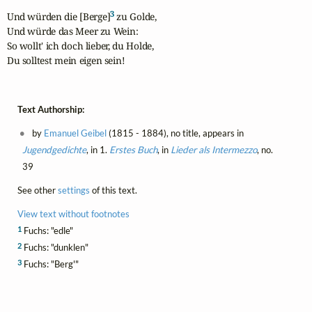
3
Und würden die [Berge]
 zu Golde,

Und würde das Meer zu Wein:

So wollt' ich doch lieber, du Holde,

Du solltest mein eigen sein!
Text Authorship:
by
Emanuel Geibel
(1815 - 1884), no title, appears in
Jugendgedichte
, in 1.
Erstes Buch
, in
Lieder als Intermezzo
, no.
39
See other
settings
of this text.
View text without footnotes
1
Fuchs: "edle"
2
Fuchs: "dunklen"
3
Fuchs: "Berg'"