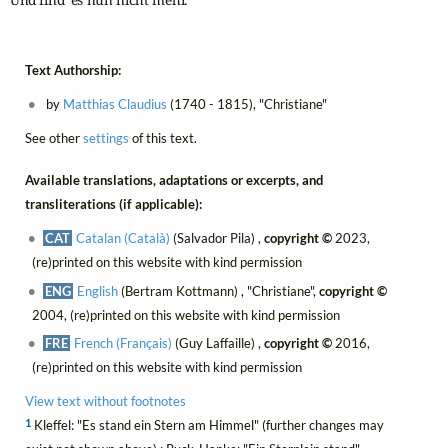
Text Authorship:
by
Matthias Claudius
(1740 - 1815), "Christiane"
See other
settings
of this text.
Available translations, adaptations or excerpts, and
transliterations (if applicable):
CAT
Catalan (Català)
(Salvador Pila) ,
copyright ©
2023,
(re)printed on this website with kind permission
ENG
English
(Bertram Kottmann) , "Christiane",
copyright ©
2004, (re)printed on this website with kind permission
FRE
French (Français)
(Guy Laffaille) ,
copyright ©
2016,
(re)printed on this website with kind permission
View text without footnotes
1
Kleffel: "Es stand ein Stern am Himmel" (further changes may