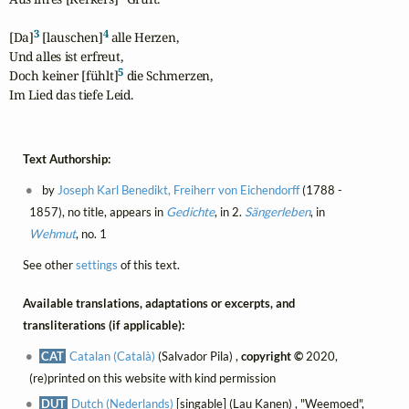
3
4
[Da]
 [lauschen]
 alle Herzen,

Und alles ist erfreut,

5
Doch keiner [fühlt]
 die Schmerzen,

Im Lied das tiefe Leid.
Text Authorship:
by
Joseph Karl Benedikt, Freiherr von Eichendorff
(1788 -
1857), no title, appears in
Gedichte
, in 2.
Sängerleben
, in
Wehmut
, no. 1
See other
settings
of this text.
Available translations, adaptations or excerpts, and
transliterations (if applicable):
CAT
Catalan (Català)
(Salvador Pila) ,
copyright ©
2020,
(re)printed on this website with kind permission
DUT
Dutch (Nederlands)
[singable] (Lau Kanen) , "Weemoed",