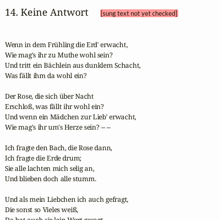
14. Keine Antwort 
[sung text not yet checked]
Wenn in dem Frühling die Erd' erwacht,

Wie mag's ihr zu Muthe wohl sein?

Und tritt ein Bächlein aus dunklem Schacht,

Was fällt ihm da wohl ein?

Der Rose, die sich über Nacht

Erschloß, was fällt ihr wohl ein?

Und wenn ein Mädchen zur Lieb' erwacht,

Wie mag's ihr um's Herze sein? -- --

Ich fragte den Bach, die Rose dann,

Ich fragte die Erde drum;

Sie alle lachten mich selig an,

Und blieben doch alle stumm.

Und als mein Liebchen ich auch gefragt,

Die sonst so Vieles weiß,

Da hat auch sie lein Wort gesagt,
