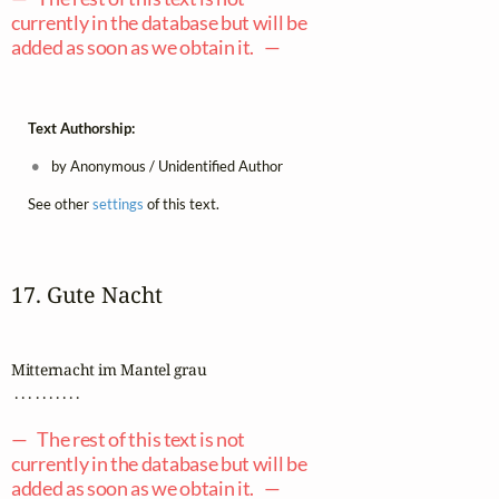
currently in the database but will be
added as soon as we obtain it. —
Text Authorship:
by Anonymous / Unidentified Author
See other
settings
of this text.
17. Gute Nacht
Mitternacht im Mantel grau

 . . . . . . . . . .

— The rest of this text is not
currently in the database but will be
added as soon as we obtain it. —