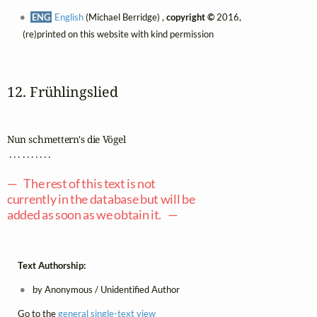
ENG
English
(Michael Berridge) ,
copyright ©
2016,
(re)printed on this website with kind permission
12. Frühlingslied
Nun schmettern's die Vögel

 . . . . . . . . . .

— The rest of this text is not
currently in the database but will be
added as soon as we obtain it. —
Text Authorship:
by Anonymous / Unidentified Author
Go to the
general single-text view