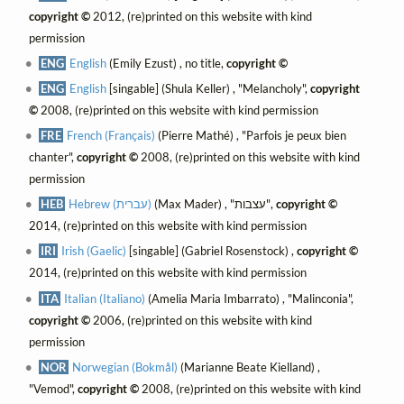
copyright ©
2012, (re)printed on this website with kind
permission
ENG
English
(Emily Ezust) , no title,
copyright ©
ENG
English
[singable] (Shula Keller) , "Melancholy",
copyright
©
2008, (re)printed on this website with kind permission
FRE
French (Français)
(Pierre Mathé) , "Parfois je peux bien
chanter",
copyright ©
2008, (re)printed on this website with kind
permission
HEB
Hebrew (עברית)
(Max Mader) , "עצבות",
copyright ©
2014, (re)printed on this website with kind permission
IRI
Irish (Gaelic)
[singable] (Gabriel Rosenstock) ,
copyright ©
2014, (re)printed on this website with kind permission
ITA
Italian (Italiano)
(Amelia Maria Imbarrato) , "Malinconia",
copyright ©
2006, (re)printed on this website with kind
permission
NOR
Norwegian (Bokmål)
(Marianne Beate Kielland) ,
"Vemod",
copyright ©
2008, (re)printed on this website with kind