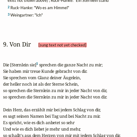
exist not shown above) ; Ruck-Hanke: "Ein Sternlein stand"
2
Ruck-Hanke: "Wo es am Himmel"
3
Weingartner: "Ich"
9. Von Dir 
[sung text not yet checked]
1
Die [Sternlein sie]
 sprechen die ganze Nacht zu mir;

Sie haben mir treue Kunde gebracht von dir.

Sie sprechen vom Glanz deiner Äugelein,

der heller noch ist als der Sterne Schein,

so sprechen die Sternlein zu mir in jeder Nacht von dir,

so sprechen die Sternlein zu mir in jeder Nacht von dir.

Dein Herz, das erzählt mir bei jedem Schlag von dir,

es sagt seinen Namen bei Tag und bei Nacht zu mir.

Es spricht, wie es dich anbetet so sehr

Und wie es dich liebet je mehr und mehr,

so schallt's aus dem Herzen von mir mit jedem Schlag von dir,
