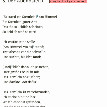
8. Der Abendstern 
[sung text not yet checked]
1
[Es stand ein Sternlein]
 am Himmel,

Ein Sternlein guter Art;

Das tät so lieblich scheinen,

So lieblich und so zart!

Ich wußte seine Stelle

2
[Am Himmel, wo es]
 stand;

Trat abends vor die Schwelle,

Und suchte, bis ich's fand;

3
[Und]
 blieb dann lange stehen,

Hatt' große Freud' in mir,

Das Sternlein anzusehen;

Und dankte Gott dafür.

Das Sternlein ist verschwunden;

Ich suche hin und her

Wo ich es sonst gefunden,

Und find' es nun nicht mehr.