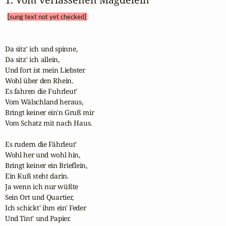
[sung text not yet checked]
Da sitz' ich und spinne,

Da sitz' ich allein,

Und fort ist mein Liebster

Wohl über den Rhein.

Es fahren die Fuhrleut' 

Vom Wälschland heraus,

Bringt keiner ein'n Gruß mir 

Vom Schatz mit nach Haus.

Es rudern die Fährleut' 

Wohl her und wohl hin,

Bringt keiner ein Brieflein, 

Ein Kuß steht darin.

Ja wenn ich nur wüßte

Sein Ort und Quartier,

Ich schickt' ihm ein' Feder

Und Tint' und Papier.
