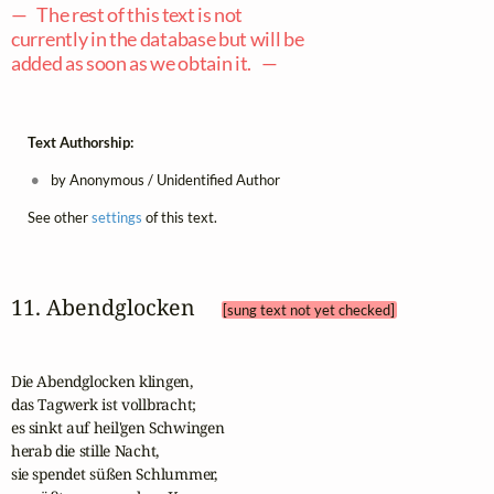
— The rest of this text is not
currently in the database but will be
added as soon as we obtain it. —
Text Authorship:
by Anonymous / Unidentified Author
See other
settings
of this text.
11. Abendglocken 
[sung text not yet checked]
Die Abendglocken klingen, 

das Tagwerk ist vollbracht;

es sinkt auf heil'gen Schwingen

herab die stille Nacht,

sie spendet süßen Schlummer,
