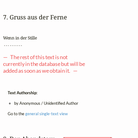
7. Gruss aus der Ferne
Wenn in der Stille

 . . . . . . . . . .

— The rest of this text is not
currently in the database but will be
added as soon as we obtain it. —
Text Authorship:
by Anonymous / Unidentified Author
Go to the
general single-text view