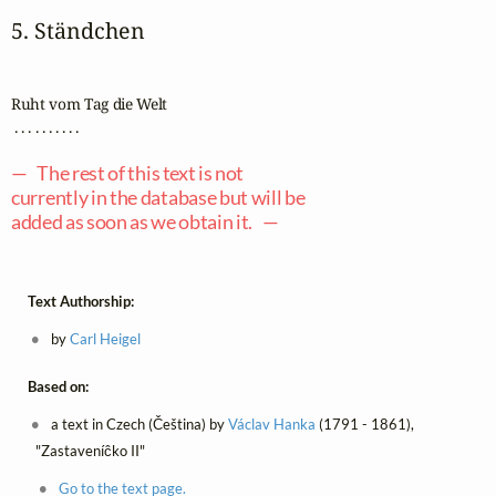
5. Ständchen
Ruht vom Tag die Welt

 . . . . . . . . . .

— The rest of this text is not
currently in the database but will be
added as soon as we obtain it. —
Text Authorship:
by
Carl Heigel
Based on:
a text in Czech (Čeština) by
Václav Hanka
(1791 - 1861),
"Zastaveníĉko II"
Go to the text page.