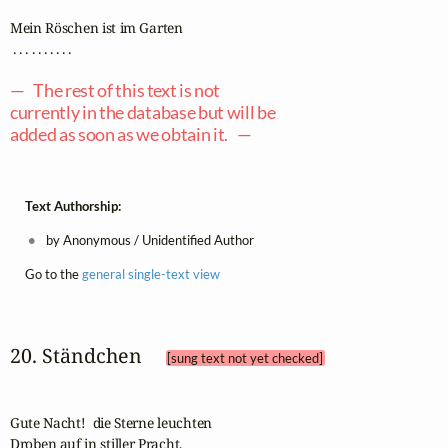
Mein Röschen ist im Garten

 . . . . . . . . . .

— The rest of this text is not
currently in the database but will be
added as soon as we obtain it. —
Text Authorship:
by Anonymous / Unidentified Author
Go to the
general single-text view
20. Ständchen 
[sung text not yet checked]
Gute Nacht!  die Sterne leuchten

Droben auf in stiller Pracht,
