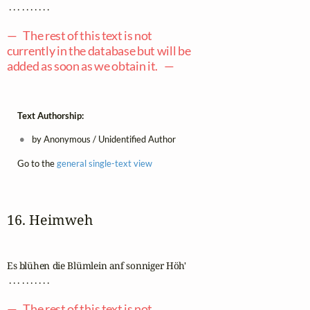
 . . . . . . . . . .

— The rest of this text is not
currently in the database but will be
added as soon as we obtain it. —
Text Authorship:
by Anonymous / Unidentified Author
Go to the
general single-text view
16. Heimweh
Es blühen die Blümlein anf sonniger Höh'

 . . . . . . . . . .

— The rest of this text is not