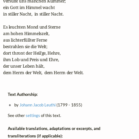
versüßt uns manchen Kummer;

ein Gott im Himmel wacht

in stiller Nacht,  in stiller Nacht.

Es leuchten Mond und Sterne 

am hohen Himmelszelt, 

aus lichterfüllter Ferne 

bestrahlen sie die Welt;

dort thront der Heil'ge, Hehre, 

ihm Lob und Preis und Ehre,

der unser Leben hält, 

dem Herrn der Welt,  dem Herrn der Welt.
Text Authorship:
by
Johann Jacob Leuthi
(1799 - 1855)
See other
settings
of this text.
Available translations, adaptations or excerpts, and
transliterations (if applicable):