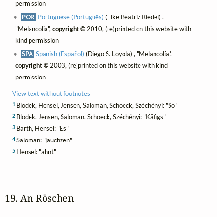
permission
POR
Portuguese (Português)
(Elke Beatriz Riedel) ,
"Melancolia",
copyright ©
2010, (re)printed on this website with
kind permission
SPA
Spanish (Español)
(Diego S. Loyola) , "Melancolía",
copyright ©
2003, (re)printed on this website with kind
permission
View text without footnotes
1
Blodek, Hensel, Jensen, Saloman, Schoeck, Széchényi: "So"
2
Blodek, Jensen, Saloman, Schoeck, Széchényi: "Käfigs"
3
Barth, Hensel: "Es"
4
Saloman: "jauchzen"
5
Hensel: "ahnt"
19. An Röschen