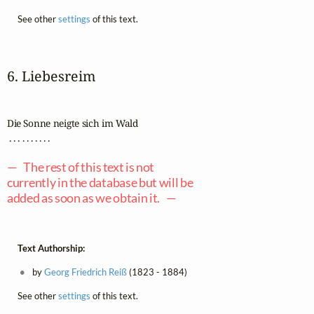
See other
settings
of this text.
6. Liebesreim
Die Sonne neigte sich im Wald

 . . . . . . . . . .

— The rest of this text is not
currently in the database but will be
added as soon as we obtain it. —
Text Authorship:
by
Georg Friedrich Reiß
(1823 - 1884)
See other
settings
of this text.