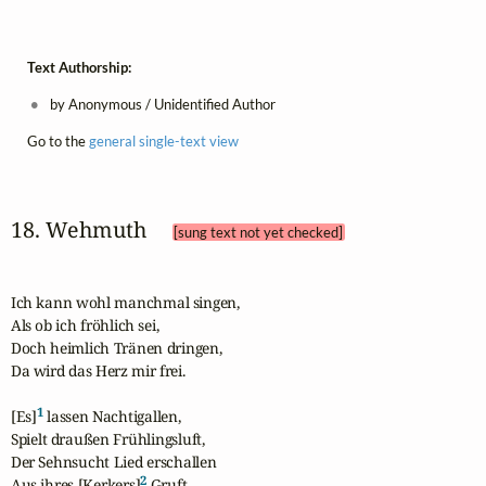
Text Authorship:
by Anonymous / Unidentified Author
Go to the
general single-text view
18. Wehmuth 
[sung text not yet checked]
Ich kann wohl manchmal singen,

Als ob ich fröhlich sei,

Doch heimlich Tränen dringen,

Da wird das Herz mir frei.

1
[Es]
 lassen Nachtigallen,

Spielt draußen Frühlingsluft,

Der Sehnsucht Lied erschallen

2
Aus ihres [Kerkers]
 Gruft.
