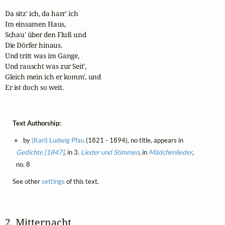
Da sitz' ich, da harr' ich 

Im einsamen Haus, 

Schau' über den Fluß und 

Die Dörfer hinaus.

Und tritt was im Gange,

Und rauscht was zur Seit',

Gleich mein ich er komm', und 

Er ist doch so weit.
Text Authorship:
by
(Karl) Ludwig Pfau
(1821 - 1894), no title, appears in
Gedichte [1847]
, in 3.
Lieder und Stimmen
, in
Mädchenlieder
,
no. 8
See other
settings
of this text.
2. Mitternacht