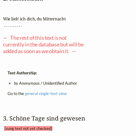
Wie lieb' ich dich, du Mitternacht

 . . . . . . . . . .

— The rest of this text is not
currently in the database but will be
added as soon as we obtain it. —
Text Authorship:
by Anonymous / Unidentified Author
Go to the
general single-text view
3. Schöne Tage sind gewesen 
[sung text not yet checked]