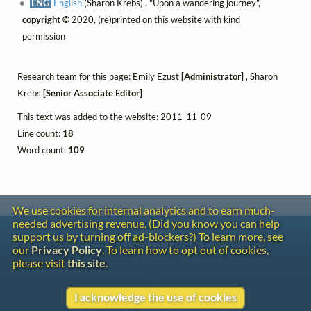
ENG
English
(Sharon Krebs) , "Upon a wandering journey",
copyright ©
2020, (re)printed on this website with kind
permission
Research team for this page: Emily Ezust
[Administrator]
, Sharon
Krebs
[Senior Associate Editor]
This text was added to the website: 2011-11-09
Line count:
18
Word count:
109
We use cookies for internal analytics and to earn much-
needed advertising revenue. (Did you know you can help
Contact
support us by turning off ad-blockers?) To learn more, see
Copyright
our
Privacy Policy
. To learn how to opt out of cookies,
Privacy
please visit
this site
.
Copyright © 2026 The LiederNet Archive
I acknowledge the use of cookies
Site redesign by Shawn Thuris