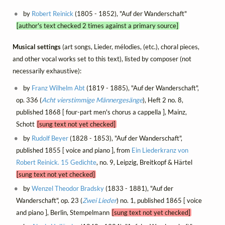
by
Robert Reinick
(1805 - 1852), "Auf der Wanderschaft"
[author's text checked 2 times against a primary source]
Musical settings
(art songs, Lieder, mélodies, (etc.), choral pieces,
and other vocal works set to this text), listed by composer (not
necessarily exhaustive):
by
Franz Wilhelm Abt
(1819 - 1885), "Auf der Wanderschaft",
op. 336 (
Acht vierstimmige Männergesänge
), Heft 2 no. 8,
published 1868 [ four-part men's chorus a cappella ], Mainz,
Schott
[sung text not yet checked]
by
Rudolf Beyer
(1828 - 1853), "Auf der Wanderschaft",
published 1855 [ voice and piano ], from
Ein Liederkranz von
Robert Reinick. 15 Gedichte
, no. 9, Leipzig, Breitkopf & Härtel
[sung text not yet checked]
by
Wenzel Theodor Bradsky
(1833 - 1881), "Auf der
Wanderschaft", op. 23 (
Zwei Lieder
) no. 1, published 1865 [ voice
and piano ], Berlin, Stempelmann
[sung text not yet checked]