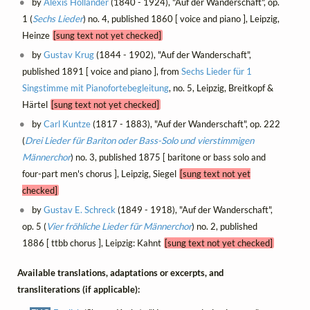
by
Alexis Holländer
(1840 - 1924), "Auf der Wanderschaft", op.
1 (
Sechs Lieder
) no. 4, published 1860 [ voice and piano ], Leipzig,
Heinze
[sung text not yet checked]
by
Gustav Krug
(1844 - 1902), "Auf der Wanderschaft",
published 1891 [ voice and piano ], from
Sechs Lieder für 1
Singstimme mit Pianofortebegleitung
, no. 5, Leipzig, Breitkopf &
Härtel
[sung text not yet checked]
by
Carl Kuntze
(1817 - 1883), "Auf der Wanderschaft", op. 222
(
Drei Lieder für Bariton oder Bass-Solo und vierstimmigen
Männerchor
) no. 3, published 1875 [ baritone or bass solo and
four-part men's chorus ], Leipzig, Siegel
[sung text not yet
checked]
by
Gustav E. Schreck
(1849 - 1918), "Auf der Wanderschaft",
op. 5 (
Vier fröhliche Lieder für Männerchor
) no. 2, published
1886 [ ttbb chorus ], Leipzig: Kahnt
[sung text not yet checked]
Available translations, adaptations or excerpts, and
transliterations (if applicable):