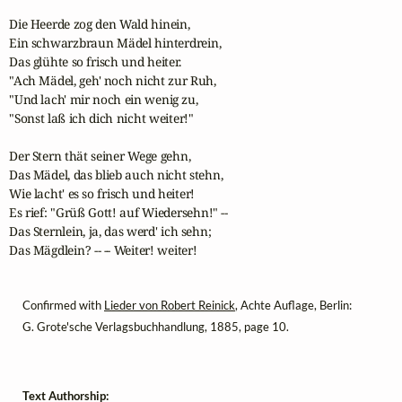
Die Heerde zog den Wald hinein,

Ein schwarzbraun Mädel hinterdrein,

Das glühte so frisch und heiter.

"Ach Mädel, geh' noch nicht zur Ruh,

"Und lach' mir noch ein wenig zu,

"Sonst laß ich dich nicht weiter!" 

Der Stern thät seiner Wege gehn, 

Das Mädel, das blieb auch nicht stehn, 

Wie lacht' es so frisch und heiter! 

Es rief: "Grüß Gott! auf Wiedersehn!" -- 

Das Sternlein, ja, das werd' ich sehn;

Das Mägdlein? -- -- Weiter! weiter!
Confirmed with
Lieder von Robert Reinick
, Achte Auflage, Berlin:
G. Grote'sche Verlagsbuchhandlung, 1885, page 10.
Text Authorship: