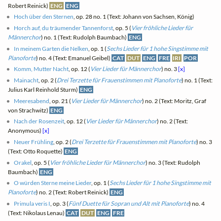
Robert Reinick)
ENG
ENG
Hoch über den Sternen
, op. 28 no. 1 (Text: Johann von Sachsen, König)
Horch auf, du träumender Tannenforst
, op. 5 (
Vier fröhliche Lieder für
Männerchor
) no. 1 (Text: Rudolph Baumbach)
ENG
In meinem Garten die Nelken
, op. 1 (
Sechs Lieder für 1 hohe Singstimme mit
Pianoforte
) no. 4 (Text: Emanuel Geibel)
CAT
DUT
ENG
FRE
IRI
POR
Komm, Mutter Nacht
, op. 12 (
Vier Lieder für Männerchor
) no. 3
[x]
Mainacht
, op. 2 (
Drei Terzette für Frauenstimmen mit Pianoforte
) no. 1 (Text:
Julius Karl Reinhold Sturm)
ENG
Meeresabend
, op. 21 (
Vier Lieder für Männerchor
) no. 2 (Text: Moritz, Graf
von Strachwitz)
ENG
Nach der Rosenzeit
, op. 12 (
Vier Lieder für Männerchor
) no. 2 (Text:
Anonymous)
[x]
Neuer Frühling
, op. 2 (
Drei Terzette für Frauenstimmen mit Pianoforte
) no. 3
(Text: Otto Roquette)
ENG
Orakel
, op. 5 (
Vier fröhliche Lieder für Männerchor
) no. 3 (Text: Rudolph
Baumbach)
ENG
O würden Sterne meine Lieder
, op. 1 (
Sechs Lieder für 1 hohe Singstimme mit
Pianoforte
) no. 2 (Text: Robert Reinick)
ENG
Primula veris I
, op. 3 (
Fünf Duette für Sopran und Alt mit Pianoforte
) no. 4
(Text: Nikolaus Lenau)
CAT
DUT
ENG
FRE