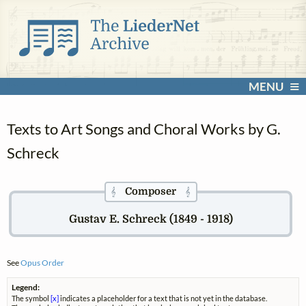
MENU
Texts to Art Songs and Choral Works by G.
Schreck
Composer
𝄞
𝄞
Gustav E. Schreck (1849 - 1918)
See
Opus Order
Legend:
The symbol
[x]
indicates a placeholder for a text that is not yet in the database.