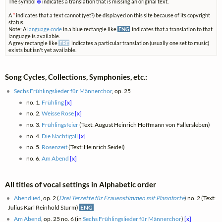
The symbol
⊗
indicates a translation that is missing an original text.
A
*
indicates that a text cannot (yet?) be displayed on this site because of its copyright
status.
Note: A
language code
in a blue rectangle like
ENG
indicates that a translation to that
language is available.
A grey rectangle like
FRE
indicates a particular translation (usually one set to music)
exists but isn't yet available.
Song Cycles, Collections, Symphonies, etc.:
Sechs Frühlingslieder für Männerchor
, op. 25
no. 1.
Frühling
[x]
no. 2.
Weisse Rose
[x]
no. 3.
Frühlingsfeier
(Text: August Heinrich Hoffmann von Fallersleben)
no. 4.
Die Nachtigall
[x]
no. 5.
Rosenzeit
(Text: Heinrich Seidel)
no. 6.
Am Abend
[x]
All titles of vocal settings in Alphabetic order
Abendlied
, op. 2 (
Drei Terzette für Frauenstimmen mit Pianoforte
) no. 2 (Text:
Julius Karl Reinhold Sturm)
ENG
Am Abend
, op. 25 no. 6 (in
Sechs Frühlingslieder für Männerchor
)
[x]