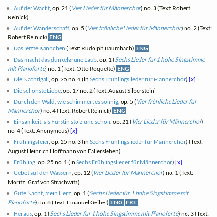
Auf der Wacht
, op. 21 (
Vier Lieder für Männerchor
) no. 3 (Text: Robert
Reinick)
Auf der Wanderschaft
, op. 5 (
Vier fröhliche Lieder für Männerchor
) no. 2 (Text:
Robert Reinick)
ENG
Das letzte Kännchen
(Text: Rudolph Baumbach)
ENG
Das macht das dunkelgrüne Laub
, op. 1 (
Sechs Lieder für 1 hohe Singstimme
mit Pianoforte
) no. 1 (Text: Otto Roquette)
ENG
Die Nachtigall
, op. 25 no. 4 (in
Sechs Frühlingslieder für Männerchor
)
[x]
Die schönste Liebe
, op. 17 no. 2 (Text: August Silberstein)
Durch den Wald, wie schimmert es sonnig
, op. 5 (
Vier fröhliche Lieder für
Männerchor
) no. 4 (Text: Robert Reinick)
ENG
Einsamkeit, als Fürstin stolz und schön
, op. 21 (
Vier Lieder für Männerchor
)
no. 4 (Text: Anonymous)
[x]
Frühlingsfeier
, op. 25 no. 3 (in
Sechs Frühlingslieder für Männerchor
) (Text:
August Heinrich Hoffmann von Fallersleben)
Frühling
, op. 25 no. 1 (in
Sechs Frühlingslieder für Männerchor
)
[x]
Gebet auf den Wassern
, op. 12 (
Vier Lieder für Männerchor
) no. 1 (Text:
Moritz, Graf von Strachwitz)
Gute Nacht, mein Herz
, op. 1 (
Sechs Lieder für 1 hohe Singstimme mit
Pianoforte
) no. 6 (Text: Emanuel Geibel)
ENG
FRE
Heraus
, op. 1 (
Sechs Lieder für 1 hohe Singstimme mit Pianoforte
) no. 3 (Text: