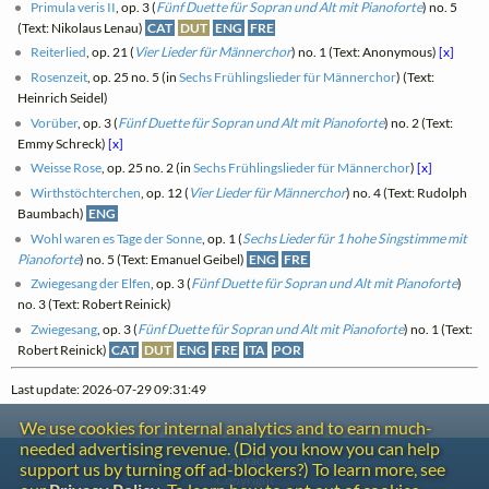
Primula veris II
, op. 3 (
Fünf Duette für Sopran und Alt mit Pianoforte
) no. 5
(Text: Nikolaus Lenau)
CAT
DUT
ENG
FRE
Reiterlied
, op. 21 (
Vier Lieder für Männerchor
) no. 1 (Text: Anonymous)
[x]
Rosenzeit
, op. 25 no. 5 (in
Sechs Frühlingslieder für Männerchor
) (Text:
Heinrich Seidel)
Vorüber
, op. 3 (
Fünf Duette für Sopran und Alt mit Pianoforte
) no. 2 (Text:
Emmy Schreck)
[x]
Weisse Rose
, op. 25 no. 2 (in
Sechs Frühlingslieder für Männerchor
)
[x]
Wirthstöchterchen
, op. 12 (
Vier Lieder für Männerchor
) no. 4 (Text: Rudolph
Baumbach)
ENG
Wohl waren es Tage der Sonne
, op. 1 (
Sechs Lieder für 1 hohe Singstimme mit
Pianoforte
) no. 5 (Text: Emanuel Geibel)
ENG
FRE
Zwiegesang der Elfen
, op. 3 (
Fünf Duette für Sopran und Alt mit Pianoforte
)
no. 3 (Text: Robert Reinick)
Zwiegesang
, op. 3 (
Fünf Duette für Sopran und Alt mit Pianoforte
) no. 1 (Text:
Robert Reinick)
CAT
DUT
ENG
FRE
ITA
POR
Last update: 2026-07-29 09:31:49
We use cookies for internal analytics and to earn much-
needed advertising revenue. (Did you know you can help
Contact
support us by turning off ad-blockers?) To learn more, see
Copyright