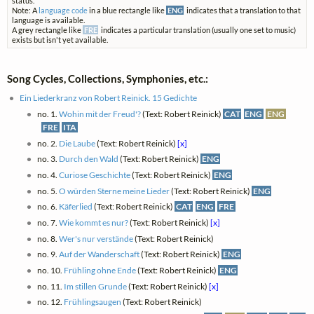
status.
Note: A
language code
in a blue rectangle like
ENG
indicates that a translation to that
language is available.
A grey rectangle like
FRE
indicates a particular translation (usually one set to music)
exists but isn't yet available.
Song Cycles, Collections, Symphonies, etc.:
Ein Liederkranz von Robert Reinick. 15 Gedichte
no. 1.
Wohin mit der Freud'?
(Text: Robert Reinick)
CAT
ENG
ENG
FRE
ITA
no. 2.
Die Laube
(Text: Robert Reinick)
[x]
no. 3.
Durch den Wald
(Text: Robert Reinick)
ENG
no. 4.
Curiose Geschichte
(Text: Robert Reinick)
ENG
no. 5.
O würden Sterne meine Lieder
(Text: Robert Reinick)
ENG
no. 6.
Käferlied
(Text: Robert Reinick)
CAT
ENG
FRE
no. 7.
Wie kommt es nur?
(Text: Robert Reinick)
[x]
no. 8.
Wer's nur verstände
(Text: Robert Reinick)
no. 9.
Auf der Wanderschaft
(Text: Robert Reinick)
ENG
no. 10.
Frühling ohne Ende
(Text: Robert Reinick)
ENG
no. 11.
Im stillen Grunde
(Text: Robert Reinick)
[x]
no. 12.
Frühlingsaugen
(Text: Robert Reinick)