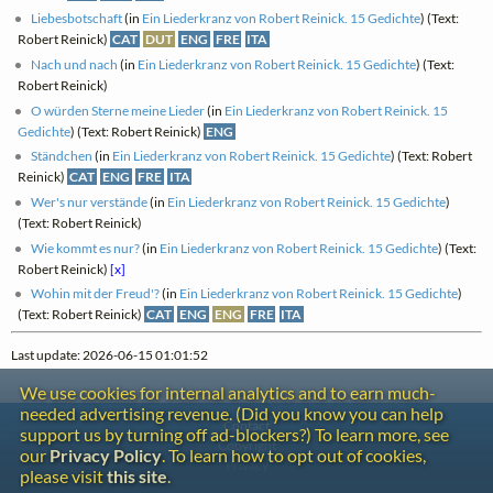
Liebesbotschaft
(in
Ein Liederkranz von Robert Reinick. 15 Gedichte
) (Text:
Robert Reinick)
CAT
DUT
ENG
FRE
ITA
Nach und nach
(in
Ein Liederkranz von Robert Reinick. 15 Gedichte
) (Text:
Robert Reinick)
O würden Sterne meine Lieder
(in
Ein Liederkranz von Robert Reinick. 15
Gedichte
) (Text: Robert Reinick)
ENG
Ständchen
(in
Ein Liederkranz von Robert Reinick. 15 Gedichte
) (Text: Robert
Reinick)
CAT
ENG
FRE
ITA
Wer's nur verstände
(in
Ein Liederkranz von Robert Reinick. 15 Gedichte
)
(Text: Robert Reinick)
Wie kommt es nur?
(in
Ein Liederkranz von Robert Reinick. 15 Gedichte
) (Text:
Robert Reinick)
[x]
Wohin mit der Freud'?
(in
Ein Liederkranz von Robert Reinick. 15 Gedichte
)
(Text: Robert Reinick)
CAT
ENG
ENG
FRE
ITA
Last update: 2026-06-15 01:01:52
We use cookies for internal analytics and to earn much-
needed advertising revenue. (Did you know you can help
Contact
support us by turning off ad-blockers?) To learn more, see
Copyright
our
Privacy Policy
. To learn how to opt out of cookies,
Privacy
please visit
this site
.