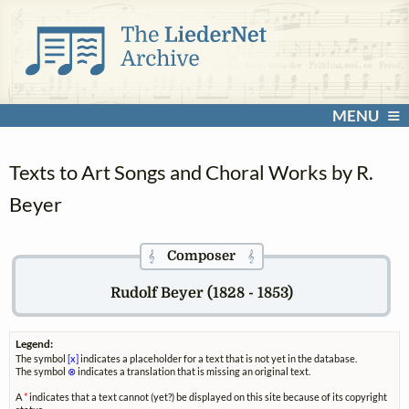
MENU
Texts to Art Songs and Choral Works by R.
Beyer
Composer
𝄞
𝄞
Rudolf Beyer (1828 - 1853)
Legend:
The symbol
[x]
indicates a placeholder for a text that is not yet in the database.
The symbol
⊗
indicates a translation that is missing an original text.
A
*
indicates that a text cannot (yet?) be displayed on this site because of its copyright