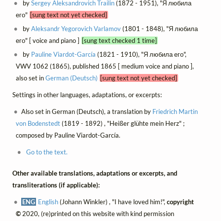
by
Sergey Aleksandrovich Trailin
(1872 - 1951), "Я любила
его"
[sung text not yet checked]
by
Aleksandr Yegorovich Varlamov
(1801 - 1848), "Я любила
его" [ voice and piano ]
[sung text checked 1 time]
by
Pauline Viardot-García
(1821 - 1910), "Я любила его",
VWV 1062 (1865), published 1865 [ medium voice and piano ],
also set in
German (Deutsch)
[sung text not yet checked]
Settings in other languages, adaptations, or excerpts:
Also set in German (Deutsch), a translation by
Friedrich Martin
von Bodenstedt
(1819 - 1892) , "Heißer glühte mein Herz" ;
composed by Pauline Viardot-García.
Go to the text.
Other available translations, adaptations or excerpts, and
transliterations (if applicable):
ENG
English
(Johann Winkler) , "I have loved him!",
copyright
©
2020, (re)printed on this website with kind permission