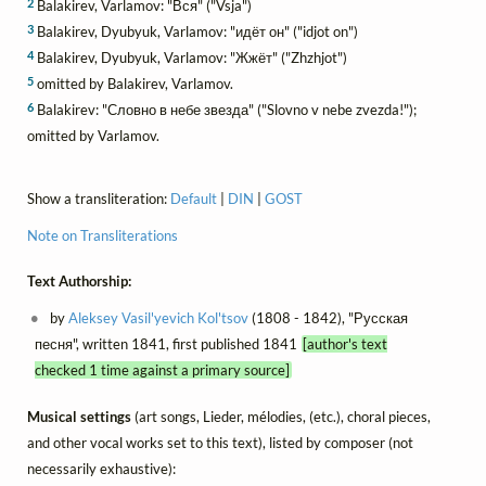
2
Balakirev, Varlamov: "Вся" ("Vsja")
3
Balakirev, Dyubyuk, Varlamov: "идёт он" ("idjot on")
4
Balakirev, Dyubyuk, Varlamov: "Жжёт" ("Zhzhjot")
5
omitted by Balakirev, Varlamov.
6
Balakirev: "Словно в небе звезда" ("Slovno v nebe zvezda!");
omitted by Varlamov.
Show a transliteration:
Default
|
DIN
|
GOST
Note on Transliterations
Text Authorship:
by
Aleksey Vasil'yevich Kol'tsov
(1808 - 1842), "Русская
песня", written 1841, first published 1841
[author's text
checked 1 time against a primary source]
Musical settings
(art songs, Lieder, mélodies, (etc.), choral pieces,
and other vocal works set to this text), listed by composer (not
necessarily exhaustive):