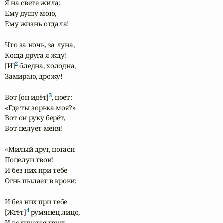
Я на свете жила;

Ему душу мою, 

Ему жизнь отдала!

Что за ночь, за луна, 

Когда друга я жду!

2
[И]
 бледна, холодна, 

Замираю, дрожу!

3
Вот [он идёт]
, поёт: 

«Где ты зорька моя?»

Вот он руку берёт, 

Вот целует меня!

«Милый друг, погаси

Поцелуи твои!

И без них при тебе 

Огнь пылает в крови;

И без них при тебе 

4
[Жгёт]
 румянец лицо,

И волнуется грудь 
