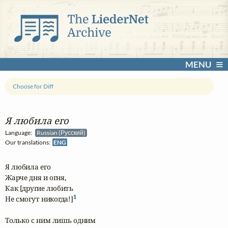
MENU
Choose for Diff
Я любила его
Language:
Russian (Русский)
Our translations:
ENG
Я любила его 

Жарче дня и огня,

Как [другие любить

1
Не смогут никогда!]
Только с ним лишь одним 
