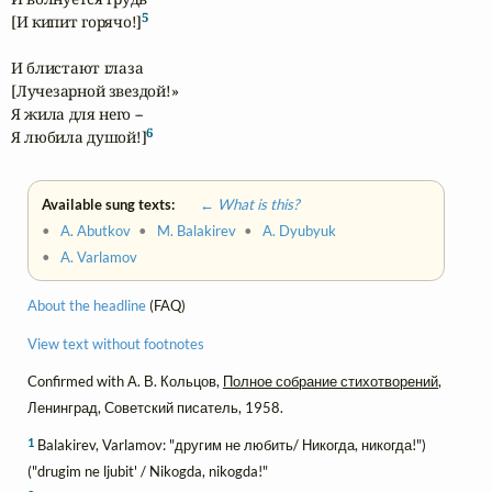
5
[И кипит горячо!]
И блистают глаза

[Лучезарной звездой!»

Я жила для него --

6
Я любила душой!]
Available sung texts:
← What is this?
•
A. Abutkov
•
M. Balakirev
•
A. Dyubyuk
•
A. Varlamov
About the headline
(FAQ)
View text without footnotes
Confirmed with А. В. Кольцов,
Полное собрание стихотворений
,
Ленинград, Советский писатель, 1958.
1
Balakirev, Varlamov: "другим не любить/ Никогда, никогда!")
("drugim ne ljubit' / Nikogda, nikogda!"