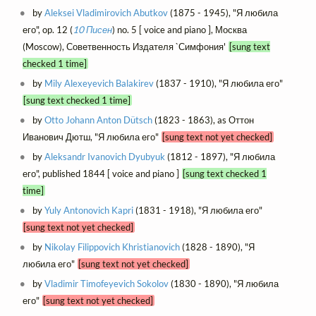
by
Aleksei Vladimirovich Abutkov
(1875 - 1945), "Я любила
его", op. 12 (
10 Писен
) no. 5 [ voice and piano ], Москва
(Moscow), Советвенность Издателя `Симфония'
[sung text
checked 1 time]
by
Mily Alexeyevich Balakirev
(1837 - 1910), "Я любила его"
[sung text checked 1 time]
by
Otto Johann Anton Dütsch
(1823 - 1863), as Оттон
Иванович Дютш, "Я любила его"
[sung text not yet checked]
by
Aleksandr Ivanovich Dyubyuk
(1812 - 1897), "Я любила
его", published 1844 [ voice and piano ]
[sung text checked 1
time]
by
Yuly Antonovich Kapri
(1831 - 1918), "Я любила его"
[sung text not yet checked]
by
Nikolay Filippovich Khristianovich
(1828 - 1890), "Я
любила его"
[sung text not yet checked]
by
Vladimir Timofeyevich Sokolov
(1830 - 1890), "Я любила
его"
[sung text not yet checked]