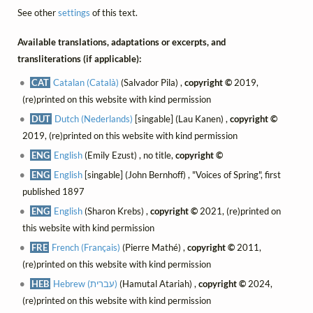
See other
settings
of this text.
Available translations, adaptations or excerpts, and
transliterations (if applicable):
CAT
Catalan (Català)
(Salvador Pila) ,
copyright ©
2019,
(re)printed on this website with kind permission
DUT
Dutch (Nederlands)
[singable] (Lau Kanen) ,
copyright ©
2019, (re)printed on this website with kind permission
ENG
English
(Emily Ezust) , no title,
copyright ©
ENG
English
[singable] (John Bernhoff) , "Voices of Spring", first
published 1897
ENG
English
(Sharon Krebs) ,
copyright ©
2021, (re)printed on
this website with kind permission
FRE
French (Français)
(Pierre Mathé) ,
copyright ©
2011,
(re)printed on this website with kind permission
HEB
Hebrew (עברית)
(Hamutal Atariah) ,
copyright ©
2024,
(re)printed on this website with kind permission