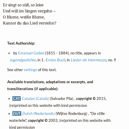
Er singt so süß, so leise

Und will im Singen vergehn --

O Blume, weiße Blume,

Kannst du das Lied verstehn?
Text Authorship:
by
Emanuel Geibel
(1815 - 1884), no title, appears in
Jugendgedichte
, in 1.
Erstes Buch
, in
Lieder als Intermezzo
, no. 9
See other
settings
of this text.
Available translations, adaptations or excerpts, and
transliterations (if applicable):
CAT
Catalan (Català)
(Salvador Pila) ,
copyright ©
2015,
(re)printed on this website with kind permission
DUT
Dutch (Nederlands)
(Wijtse Rodenburg) , "De stille
waterlelie",
copyright ©
2003, (re)printed on this website with
kind permission