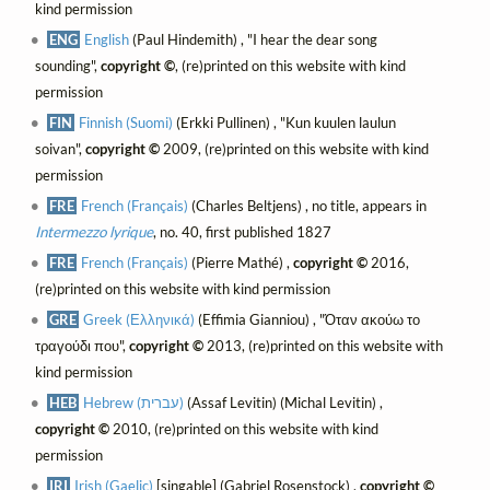
kind permission
ENG
English
(Paul Hindemith) , "I hear the dear song
sounding",
copyright ©
, (re)printed on this website with kind
permission
FIN
Finnish (Suomi)
(Erkki Pullinen) , "Kun kuulen laulun
soivan",
copyright ©
2009, (re)printed on this website with kind
permission
FRE
French (Français)
(Charles Beltjens) , no title, appears in
Intermezzo lyrique
, no. 40, first published 1827
FRE
French (Français)
(Pierre Mathé) ,
copyright ©
2016,
(re)printed on this website with kind permission
GRE
Greek (Ελληνικά)
(Effimia Gianniou) , "Όταν ακούω το
τραγούδι που",
copyright ©
2013, (re)printed on this website with
kind permission
HEB
Hebrew (עברית)
(Assaf Levitin) (Michal Levitin) ,
copyright ©
2010, (re)printed on this website with kind
permission
IRI
Irish (Gaelic)
[singable] (Gabriel Rosenstock) ,
copyright ©