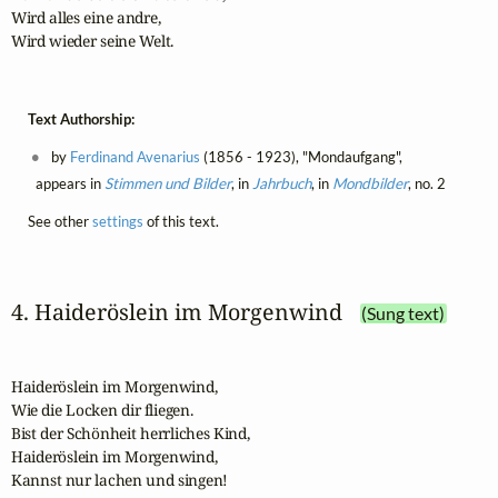
Wird alles eine andre,

Wird wieder seine Welt.
Text Authorship:
by
Ferdinand Avenarius
(1856 - 1923), "Mondaufgang",
appears in
Stimmen und Bilder
, in
Jahrbuch
, in
Mondbilder
, no. 2
See other
settings
of this text.
4. Haideröslein im Morgenwind
(Sung text)
Haideröslein im Morgenwind,

Wie die Locken dir fliegen.

Bist der Schönheit herrliches Kind,

Haideröslein im Morgenwind,

Kannst nur lachen und singen!
