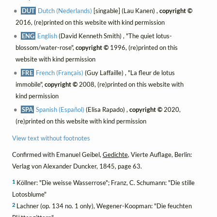
DUT
Dutch (Nederlands)
[singable] (Lau Kanen) ,
copyright ©
2016, (re)printed on this website with kind permission
ENG
English
(David Kenneth Smith) , "The quiet lotus-
blossom/water-rose",
copyright ©
1996, (re)printed on this
website with kind permission
FRE
French (Français)
(Guy Laffaille) , "La fleur de lotus
immobile",
copyright ©
2008, (re)printed on this website with
kind permission
SPA
Spanish (Español)
(Elisa Rapado) ,
copyright ©
2020,
(re)printed on this website with kind permission
View text without footnotes
Confirmed with Emanuel Geibel,
Gedichte
, Vierte Auflage, Berlin:
Verlag von Alexander Duncker, 1845, page 63.
1
Köllner: "Die weisse Wasserrose"; Franz, C. Schumann: "Die stille
Lotosblume"
2
Lachner (op. 134 no. 1 only), Wegener-Koopman: "Die feuchten