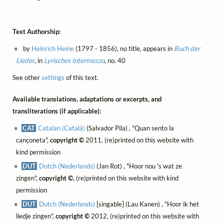
Text Authorship:
by
Heinrich Heine
(1797 - 1856), no title, appears in
Buch der
Lieder
, in
Lyrisches Intermezzo
, no. 40
See other
settings
of this text.
Available translations, adaptations or excerpts, and
transliterations (if applicable):
CAT
Catalan (Català)
(Salvador Pila) , "Quan sento la
cançoneta",
copyright ©
2011, (re)printed on this website with
kind permission
DUT
Dutch (Nederlands)
(Jan Rot) , "Hoor nou 's wat ze
zingen",
copyright ©
, (re)printed on this website with kind
permission
DUT
Dutch (Nederlands)
[singable] (Lau Kanen) , "Hoor ik het
liedje zingen",
copyright ©
2012, (re)printed on this website with