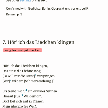
See other
settings
of this text.
Confirmed with
Gedichte
, Berlin, Gedruckt und verlegt bei F.
Reimer, p. 3
7. Hör' ich das Liedchen klingen 
[sung text not yet checked]
Hör' ich das Liedchen klingen,

Das einst die Liebste sang,

1
[So will mir die Brust]
 zerspringen

2
3
[Vor]
 wildem [Schmerzendrang.]
4
[Es treibt mich]
 ein dunkles Sehnen

5
Hinauf [zur]
 Waldeshöh',

Dort löst sich auf in Tränen

Mein übergroßes Weh'.