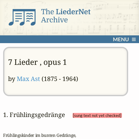
MENU
7 Lieder , opus 1
by
Max Ast
(1875 - 1964)
1. Frühlingsgedränge 
[sung text not yet checked]
Frühlingskinder im bunten Gedränge,
