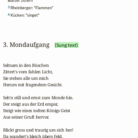
Blätter zittern"
3
Rheinberger: "Flammen"
4
Kücken: "singet"
3. Mondaufgang
(Sung text)
Seltsam in den Büschen

Zittert's vom fahlen Licht,

Sie stehen alle um mich

Herum mit fragendem Gesicht.

Seh'n still und ernst zum Monde hin.

Der steigt aus der Erd empor,

Steigt wie eines todten Königs Geist

Aus seiner Gruft hervor.

Blickt gross und traurig um sich her!

Da wandert's bleich übers Feld,
