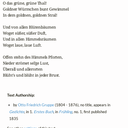
O das grüne, grüne Thal! 

Goldner Würmchen bunt Gewimmel 

In dem goldnen, goldnen Stral! 

Und von allen Blütenbäumen

Woget süßer, süßer Duft,

Und in allen Himmelsräumen 

Woget laue, laue Luft.

Offen stehn des Himmels Pforten, 

Nieder strömet sel'ge Lust,

Überall und allerorten 

Blüht's und blüht in jeder Brust.
Text Authorship:
by
Otto Friedrich Gruppe
(1804 - 1876), no title, appears in
Gedichte
, in 1.
Erstes Buch
, in
Frühling
, no. 1, first published
1835