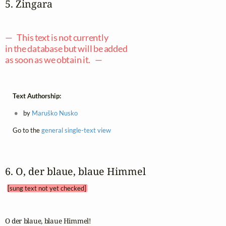
5. Zingara
— This text is not currently
in the database but will be added
as soon as we obtain it. —
Text Authorship:
by
Maruško Nusko
Go to the
general single-text view
6. O, der blaue, blaue Himmel 
[sung text not yet checked]
O der blaue, blaue Himmel! 
