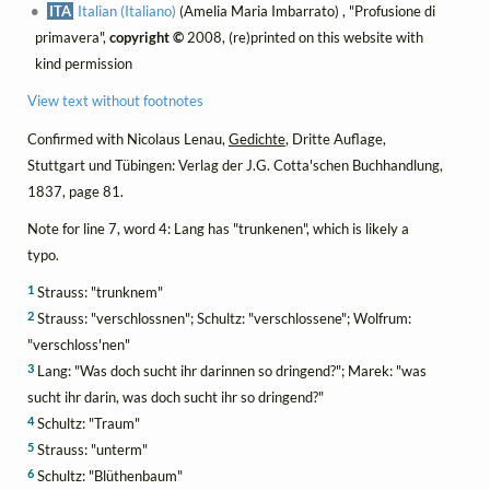
ITA
Italian (Italiano)
(Amelia Maria Imbarrato) , "Profusione di
primavera",
copyright ©
2008, (re)printed on this website with
kind permission
View text without footnotes
Confirmed with Nicolaus Lenau,
Gedichte
, Dritte Auflage,
Stuttgart und Tübingen: Verlag der J.G. Cotta'schen Buchhandlung,
1837, page 81.
Note for line 7, word 4: Lang has "trunkenen", which is likely a
typo.
1
Strauss: "trunknem"
2
Strauss: "verschlossnen"; Schultz: "verschlossene"; Wolfrum:
"verschloss'nen"
3
Lang: "Was doch sucht ihr darinnen so dringend?"; Marek: "was
sucht ihr darin, was doch sucht ihr so dringend?"
4
Schultz: "Traum"
5
Strauss: "unterm"
6
Schultz: "Blüthenbaum"