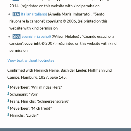
2014, (re)printed on this website with kind permission
ITA
Italian (Italiano)
(Amelia Maria Imbarrato) , "Sento
risuonare la canzone",
copyright ©
2006, (re)printed on this
website with kind permission
SPA
Spanish (Español)
(Wilson Hidalgo) , "Cuando escucho la
canción",
copyright ©
2007, (re)printed on this website with kind
permission
View text without footnotes
Confirmed with Heinrich Heine,
Buch der Lieder
, Hoffmann und
Campe, Hamburg, 1827, page 145.
1
Meyerbeer: "Will mir das Herz"
2
Schumann: "Von"
3
Franz, Hinrichs: "Schmerzensdrang"
4
Meyerbeer: "Mich treibt"
5
Hinrichs: "zu der"