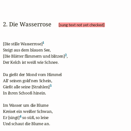
2. Die Wasserrose 
[sung text not yet checked]
1
[Die stille Wasserrose]
Steigt aus dem blauen See,

2
[Die Blätter flimmern und blitzen]
,

Der Kelch ist weiß wie Schnee.

Da gießt der Mond vom Himmel

All' seinen gold'nen Schein,

3
Gießt alle seine [Strahlen]
In ihren Schooß hinein.

Im Wasser um die Blume

Kreiset ein weißer Schwan,

4
Er [singt]
 so süß, so leise

Und schaut die Blume an.
