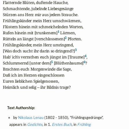
Flatternde Blüten, duftende Hauche,

Schmachtende, jubelnde Liebesgesänge

Stürzen ans Herz mir aus jedem Strauche.

Frühlingskinder mein Herz umschwärmen,

Flüstern hinein mit schmeichelnden Worten,

1
Rufen hinein mit [trunkenem]
 Lärmen,

2
Rütteln an längst [verschlossenen]
 Pforten.

Frühlingskinder, mein Herz umringend,

3
[Was doch sucht ihr darin so dringend?]
4
Hab' ich's verrathen euch jüngst im [Traume]
,

5
6
Schlummernd [unter dem]
 [Blüthenbaume]
?

Brachten euch Morgenwinde die Sage,

Daß ich im Herzen eingeschlossen

Euren lieblichen Spielgenossen,

Heimlich und selig -- ihr Bildnis trage?
Text Authorship:
by
Nikolaus Lenau
(1802 - 1850), "Frühlingsgedränge",
appears in
Gedichte
, in 1.
Erstes Buch
, in
Frühling