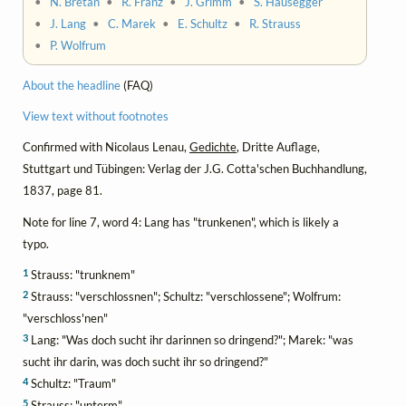
•
N. Bretan
•
R. Franz
•
J. Grimm
•
S. Hausegger
•
J. Lang
•
C. Marek
•
E. Schultz
•
R. Strauss
•
P. Wolfrum
About the headline
(FAQ)
View text without footnotes
Confirmed with Nicolaus Lenau,
Gedichte
, Dritte Auflage,
Stuttgart und Tübingen: Verlag der J.G. Cotta'schen Buchhandlung,
1837, page 81.
Note for line 7, word 4: Lang has "trunkenen", which is likely a
typo.
1
Strauss: "trunknem"
2
Strauss: "verschlossnen"; Schultz: "verschlossene"; Wolfrum:
"verschloss'nen"
3
Lang: "Was doch sucht ihr darinnen so dringend?"; Marek: "was
sucht ihr darin, was doch sucht ihr so dringend?"
4
Schultz: "Traum"
5
Strauss: "unterm"