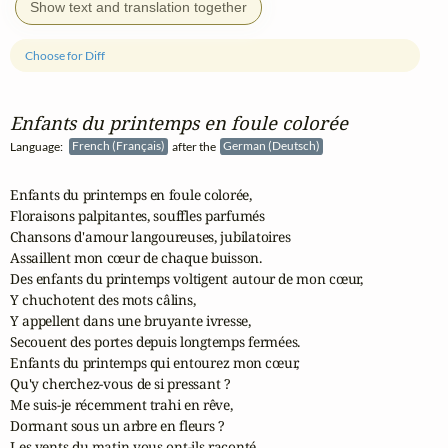
Show text and translation together
Choose for Diff
Enfants du printemps en foule colorée
Language:
French (Français)
after the
German (Deutsch)
Enfants du printemps en foule colorée,

Floraisons palpitantes, souffles parfumés

Chansons d'amour langoureuses, jubilatoires

Assaillent mon cœur de chaque buisson.

Des enfants du printemps voltigent autour de mon cœur,

Y chuchotent des mots câlins,

Y appellent dans une bruyante ivresse,

Secouent des portes depuis longtemps fermées.

Enfants du printemps qui entourez mon cœur,

Qu'y cherchez-vous de si pressant ?

Me suis-je récemment trahi en rêve,

Dormant sous un arbre en fleurs ?

Les vents du matin vous ont-ils raconté
