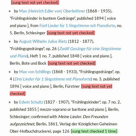
[sung text not yet checked]
by
Max (Heinrich Edler von) Oberleithner
(1868 - 1935),
"Frühlingskinder in buntem Gedränge", published 1894 [ voice
and piano ], from
Fünf Lieder für 1 Singstimme mit Pianoforte
, no.
5, Berlin, Schlesinger
[sung text not yet checked]
by
August Wilhelm Julius Rietz
(1812 - 1877),
"Frühlingsgedränge", op. 26 (
Zwölf Gesänge für eine Singstimme
und Piano
), Heft 1 no. 7, published 1848 [ voice and piano ],
Berlin, Bote und Bock
[sung text not yet checked]
by
Max von Schillings
(1868 - 1933), "Frühlingsgedränge", op.
4 (
Drei Lieder für 1 Singstimme mit Pianoforte
) no. 3, published
1896 [ voice and piano ], Berlin, Fürstner
[sung text not yet
checked]
by
Edwin Schultz
(1827 - 1907), "Frühlingskinder", op. 7 no. 2,
published 1855 [ mezzo-soprano or baritone and piano ], Berlin,
Schlesinger; confirmed with
Meine Lieder. Den Freunden
aufgezeichnet
, Berlin, 1861, Verlag der Königlichen Geheimen
Ober-Hofbuchdruckerei, page 126
[sung text checked 1 time]