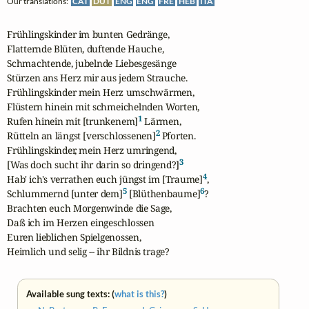
Our translations:
CAT
DUT
ENG
ENG
FRE
HEB
ITA
Frühlingskinder im bunten Gedränge,

Flatternde Blüten, duftende Hauche,

Schmachtende, jubelnde Liebesgesänge

Stürzen ans Herz mir aus jedem Strauche.

Frühlingskinder mein Herz umschwärmen,

Flüstern hinein mit schmeichelnden Worten,

1
Rufen hinein mit [trunkenem]
 Lärmen,

2
Rütteln an längst [verschlossenen]
 Pforten.

Frühlingskinder, mein Herz umringend,

3
[Was doch sucht ihr darin so dringend?]
4
Hab' ich's verrathen euch jüngst im [Traume]
,

5
6
Schlummernd [unter dem]
 [Blüthenbaume]
?

Brachten euch Morgenwinde die Sage,

Daß ich im Herzen eingeschlossen

Euren lieblichen Spielgenossen,

Heimlich und selig -- ihr Bildnis trage?
Available sung texts: (
what is this?
)