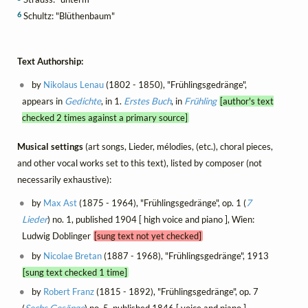
6
Schultz: "Blüthenbaum"
Text Authorship:
by
Nikolaus Lenau
(1802 - 1850), "Frühlingsgedränge",
appears in
Gedichte
, in 1.
Erstes Buch
, in
Frühling
[author's text
checked 2 times against a primary source]
Musical settings
(art songs, Lieder, mélodies, (etc.), choral pieces,
and other vocal works set to this text), listed by composer (not
necessarily exhaustive):
by
Max Ast
(1875 - 1964), "Frühlingsgedränge", op. 1 (
7
Lieder
) no. 1, published 1904 [ high voice and piano ], Wien:
Ludwig Doblinger
[sung text not yet checked]
by
Nicolae Bretan
(1887 - 1968), "Frühlingsgedränge", 1913
[sung text checked 1 time]
by
Robert Franz
(1815 - 1892), "Frühlingsgedränge", op. 7
(
Sechs Gesänge
) no. 5, published 1846 [ voice and piano ],