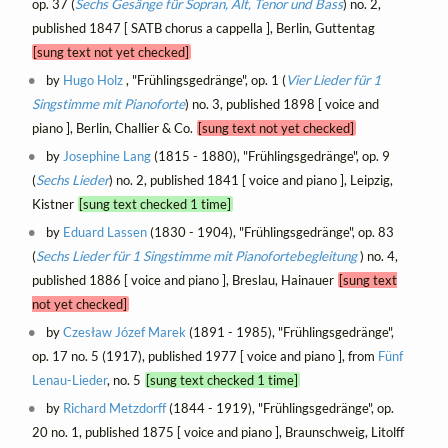
op. 37 (
Sechs Gesänge für Sopran, Alt, Tenor und Bass
) no. 2,
published 1847 [ SATB chorus a cappella ], Berlin, Guttentag
[sung text not yet checked]
by
Hugo Holz
, "Frühlingsgedränge", op. 1 (
Vier Lieder für 1
Singstimme mit Pianoforte
) no. 3, published 1898 [ voice and
piano ], Berlin, Challier & Co.
[sung text not yet checked]
by
Josephine Lang
(1815 - 1880), "Frühlingsgedränge", op. 9
(
Sechs Lieder
) no. 2, published 1841 [ voice and piano ], Leipzig,
Kistner
[sung text checked 1 time]
by
Eduard Lassen
(1830 - 1904), "Frühlingsgedränge", op. 83
(
Sechs Lieder für 1 Singstimme mit Pianofortebegleitung
) no. 4,
published 1886 [ voice and piano ], Breslau, Hainauer
[sung text
not yet checked]
by
Czesław Józef Marek
(1891 - 1985), "Frühlingsgedränge",
op. 17 no. 5 (1917), published 1977 [ voice and piano ], from
Fünf
Lenau-Lieder
, no. 5
[sung text checked 1 time]
by
Richard Metzdorff
(1844 - 1919), "Frühlingsgedränge", op.
20 no. 1, published 1875 [ voice and piano ], Braunschweig, Litolff