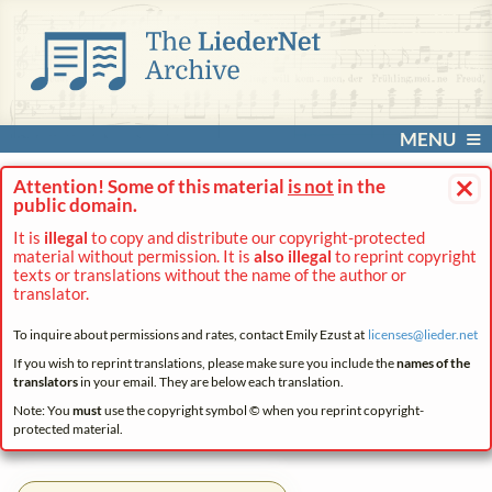
MENU
×
Attention! Some of this material
is not
in the
public domain.
It is
illegal
to copy and distribute our copyright-protected
material without permission. It is
also illegal
to reprint copyright
texts or translations without the name of the author or
translator.
To inquire about permissions and rates, contact Emily Ezust at
licenses@
lieder.
net
If you wish to reprint translations, please make sure you include the
names of the
translators
in your email. They are below each translation.
Note: You
must
use the copyright symbol © when you reprint copyright-
protected material.