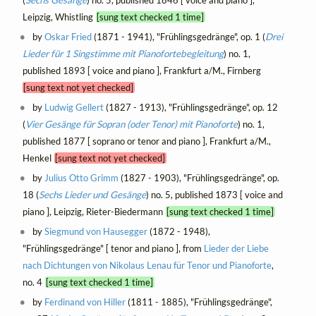
Leipzig, Whistling
[sung text checked 1 time]
by
Oskar Fried
(1871 - 1941), "Frühlingsgedränge", op. 1 (
Drei
Lieder für 1 Singstimme mit Pianofortebegleitung
) no. 1,
published 1893 [ voice and piano ], Frankfurt a/M., Firnberg
[sung text not yet checked]
by
Ludwig Gellert
(1827 - 1913), "Frühlingsgedränge", op. 12
(
Vier Gesänge für Sopran (oder Tenor) mit Pianoforte
) no. 1,
published 1877 [ soprano or tenor and piano ], Frankfurt a/M.,
Henkel
[sung text not yet checked]
by
Julius Otto Grimm
(1827 - 1903), "Frühlingsgedränge", op.
18 (
Sechs Lieder und Gesänge
) no. 5, published 1873 [ voice and
piano ], Leipzig, Rieter-Biedermann
[sung text checked 1 time]
by
Siegmund von Hausegger
(1872 - 1948),
"Frühlingsgedränge" [ tenor and piano ], from
Lieder der Liebe
nach Dichtungen von Nikolaus Lenau für Tenor und Pianoforte
,
no. 4
[sung text checked 1 time]
by
Ferdinand von Hiller
(1811 - 1885), "Frühlingsgedränge",