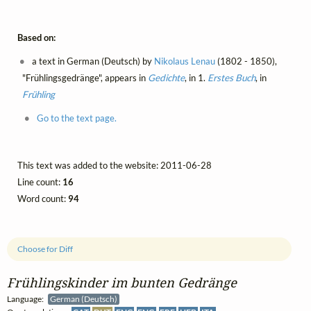
Based on:
a text in German (Deutsch) by
Nikolaus Lenau
(1802 - 1850),
"Frühlingsgedränge", appears in
Gedichte
, in 1.
Erstes Buch
, in
Frühling
Go to the text page.
This text was added to the website: 2011-06-28
Line count:
16
Word count:
94
Choose for Diff
Frühlingskinder im bunten Gedränge
Language:
German (Deutsch)