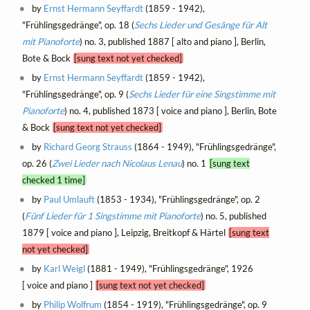
by
Ernst Hermann Seyffardt
(1859 - 1942),
"Frühlingsgedränge", op. 18 (
Sechs Lieder und Gesänge für Alt
mit Pianoforte
) no. 3, published 1887 [ alto and piano ], Berlin,
Bote & Bock
[sung text not yet checked]
by
Ernst Hermann Seyffardt
(1859 - 1942),
"Frühlingsgedränge", op. 9 (
Sechs Lieder für eine Singstimme mit
Pianoforte
) no. 4, published 1873 [ voice and piano ], Berlin, Bote
& Bock
[sung text not yet checked]
by
Richard Georg Strauss
(1864 - 1949), "Frühlingsgedränge",
op. 26 (
Zwei Lieder nach Nicolaus Lenau
) no. 1
[sung text
checked 1 time]
by
Paul Umlauft
(1853 - 1934), "Frühlingsgedränge", op. 2
(
Fünf Lieder für 1 Singstimme mit Pianoforte
) no. 5, published
1879 [ voice and piano ], Leipzig, Breitkopf & Härtel
[sung text
not yet checked]
by
Karl Weigl
(1881 - 1949), "Frühlingsgedränge", 1926
[ voice and piano ]
[sung text not yet checked]
by
Philip Wolfrum
(1854 - 1919), "Frühlingsgedränge", op. 9