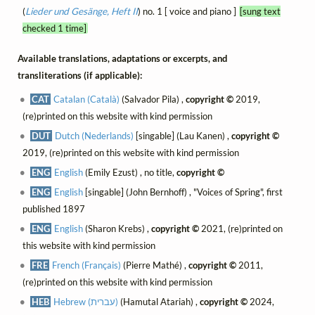
(
Lieder und Gesänge, Heft II
) no. 1 [ voice and piano ]
[sung text
checked 1 time]
Available translations, adaptations or excerpts, and
transliterations (if applicable):
CAT
Catalan (Català)
(Salvador Pila) ,
copyright ©
2019,
(re)printed on this website with kind permission
DUT
Dutch (Nederlands)
[singable] (Lau Kanen) ,
copyright ©
2019, (re)printed on this website with kind permission
ENG
English
(Emily Ezust) , no title,
copyright ©
ENG
English
[singable] (John Bernhoff) , "Voices of Spring", first
published 1897
ENG
English
(Sharon Krebs) ,
copyright ©
2021, (re)printed on
this website with kind permission
FRE
French (Français)
(Pierre Mathé) ,
copyright ©
2011,
(re)printed on this website with kind permission
HEB
Hebrew (עברית)
(Hamutal Atariah) ,
copyright ©
2024,