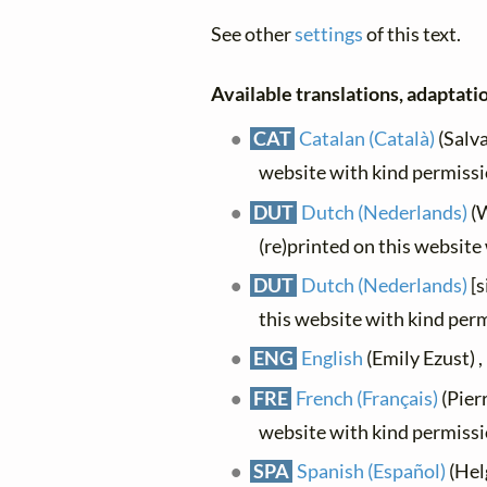
See other
settings
of this text.
Available translations, adaptatio
CAT
Catalan (Català)
(Salva
website with kind permiss
DUT
Dutch (Nederlands)
(W
(re)printed on this website
DUT
Dutch (Nederlands)
[s
this website with kind per
ENG
English
(Emily Ezust) 
FRE
French (Français)
(Pier
website with kind permiss
SPA
Spanish (Español)
(Hel