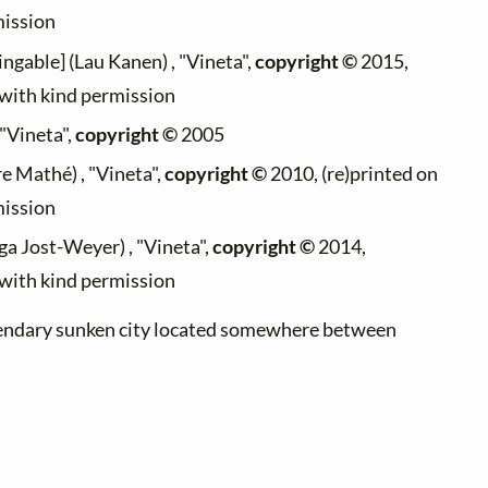
mission
ingable] (Lau Kanen) , "Vineta",
copyright ©
2015,
 with kind permission
 "Vineta",
copyright ©
2005
re Mathé) , "Vineta",
copyright ©
2010, (re)printed on
mission
ga Jost-Weyer) , "Vineta",
copyright ©
2014,
 with kind permission
egendary sunken city located somewhere between