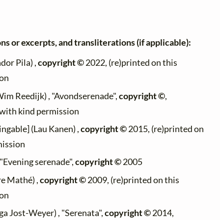
ns or excerpts, and transliterations (if applicable):
dor Pila) ,
copyright ©
2022, (re)printed on this
ion
im Reedijk) , "Avondserenade",
copyright ©
,
 with kind permission
ingable] (Lau Kanen) ,
copyright ©
2015, (re)printed on
mission
, "Evening serenade",
copyright ©
2005
re Mathé) ,
copyright ©
2009, (re)printed on this
ion
ga Jost-Weyer) , "Serenata",
copyright ©
2014,