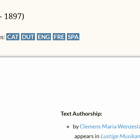
- 1897)
us:
CAT
DUT
ENG
FRE
SPA
Text Authorship:
by
Clemens Maria Wenzesl
appears in
Lustige Musika