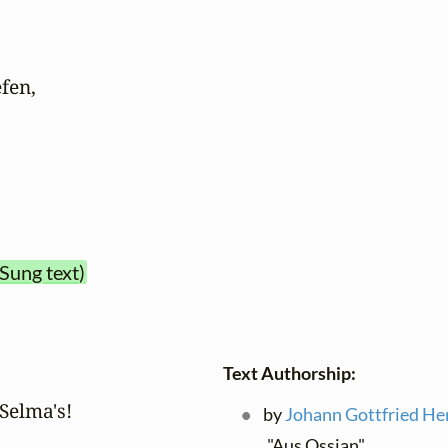
en,

(Sung text)
Text Authorship:
elma's!

by
Johann Gottfried He
"Aus Ossian"