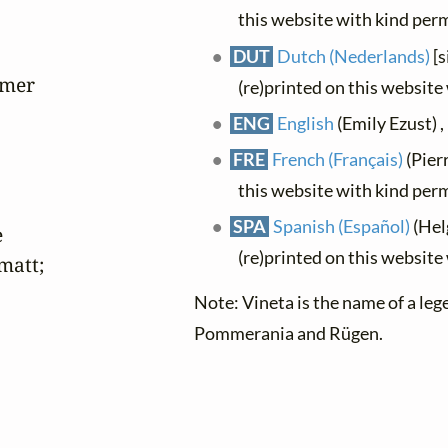
this website with kind per
DUT
Dutch (Nederlands)
[s
mer

(re)printed on this website
ENG
English
(Emily Ezust) ,
FRE
French (Français)
(Pier
this website with kind per
SPA
Spanish (Español)
(Hel


(re)printed on this website
att;

Note: Vineta is the name of a l
Pommerania and Rügen.