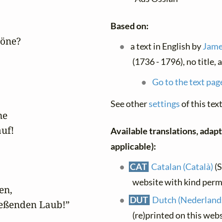
Based on:
öne?

a text in English by
Jame
(1736 - 1796), no title,
Go to the text pag
See other
settings
of this text
e

uf!

Available translations, adapt
applicable):
CAT
Catalan (Català)
(S
website with kind perm
n, 

DUT
Dutch (Nederland
eßenden Laub!”

(re)printed on this web