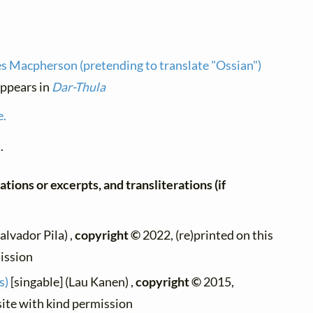
s Macpherson (pretending to translate "Ossian")
 appears in
Dar-Thula
e.
.
ations or excerpts, and transliterations (if
alvador Pila) ,
copyright ©
2022, (re)printed on this
ission
s)
[singable] (Lau Kanen) ,
copyright ©
2015,
site with kind permission