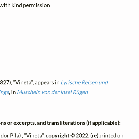
 with kind permission
827), "Vineta", appears in
Lyrische Reisen und
änge
, in
Muscheln von der Insel Rügen
ns or excerpts, and transliterations (if applicable):
dor Pila) , "Vineta",
copyright ©
2022, (re)printed on