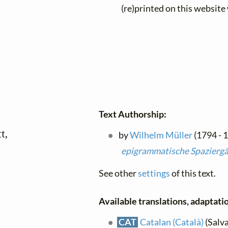
(re)printed on this website
Text Authorship:
,

by
Wilhelm Müller
(1794 - 1
epigrammatische Spazierg
See other
settings
of this text.
Available translations, adaptatio
CAT
Catalan (Català)
(Salva