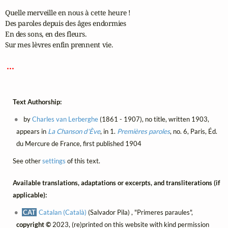
Quelle merveille en nous à cette heure !

Des paroles depuis des âges endormies

En des sons, en des fleurs.

Sur mes lèvres enfin prennent vie.

 ... 
Text Authorship:
by
Charles van Lerberghe
(1861 - 1907), no title, written 1903,
appears in
La Chanson d'Ève
, in 1.
Premières paroles
, no. 6, Paris, Éd.
du Mercure de France, first published 1904
See other
settings
of this text.
Available translations, adaptations or excerpts, and transliterations (if
applicable):
CAT
Catalan (Català)
(Salvador Pila) , "Primeres paraules",
copyright ©
2023, (re)printed on this website with kind permission