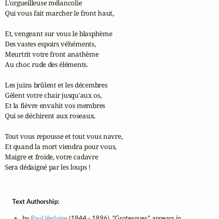
L'orgueilleuse mélancolie

Qui vous fait marcher le front haut,

Et, vengeant sur vous le blasphème

Des vastes espoirs véhéments,

Meurtrit votre front anathème

Au choc rude des éléments.

Les juins brûlent et les décembres

Gèlent votre chair jusqu'aux os,

Et la fièvre envahit vos membres

Qui se déchirent aux roseaux.

Tout vous repousse et tout vous navre,

Et quand la mort viendra pour vous,

Maigre et froide, votre cadavre

Sera dédaigné par les loups !
Text Authorship:
by
Paul Verlaine
(1844 - 1896), "Grotesques", appears in