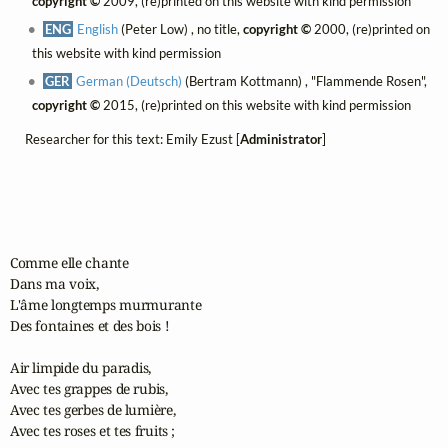
copyright ©
2009, (re)printed on this website with kind permission
ENG
English
(Peter Low) , no title,
copyright ©
2000, (re)printed on
this website with kind permission
GER
German (Deutsch)
(Bertram Kottmann) , "Flammende Rosen",
copyright ©
2015, (re)printed on this website with kind permission
Researcher for this text: Emily Ezust [
Administrator
]
Comme elle chante

Dans ma voix,

L'âme longtemps murmurante

Des fontaines et des bois !

Air limpide du paradis,

Avec tes grappes de rubis,

Avec tes gerbes de lumière,

Avec tes roses et tes fruits ;
