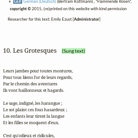
GER
German (Deutsch)
(Bertram Kottmann) , "Flammende Rosen",
copyright ©
2015, (re)printed on this website with kind permission
Researcher for this text: Emily Ezust [
Administrator
]
10. Les Grotesques
(Sung text)
Leurs jambes pour toutes montures,

Pour tous biens l'or de leurs regards,

Par le chemin des aventures

Ils vont haillonneux et hagards.

Le sage, indigné, les harangue ;

Le sot plaint ces fous hasardeux ;

Les enfants leur tirent la langue

Et les filles se moquent d'eux.

C'est qu'odieux et ridicules,
