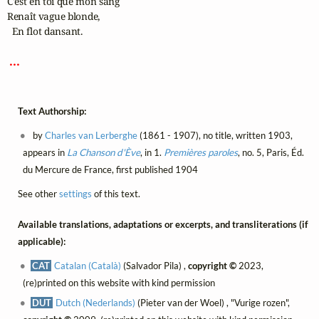
C'est en toi que mon sang

Renaît vague blonde,

  En flot dansant.

 ... 
Text Authorship:
by
Charles van Lerberghe
(1861 - 1907), no title, written 1903,
appears in
La Chanson d'Ève
, in 1.
Premières paroles
, no. 5, Paris, Éd.
du Mercure de France, first published 1904
See other
settings
of this text.
Available translations, adaptations or excerpts, and transliterations (if
applicable):
CAT
Catalan (Català)
(Salvador Pila) ,
copyright ©
2023,
(re)printed on this website with kind permission
DUT
Dutch (Nederlands)
(Pieter van der Woel) , "Vurige rozen",