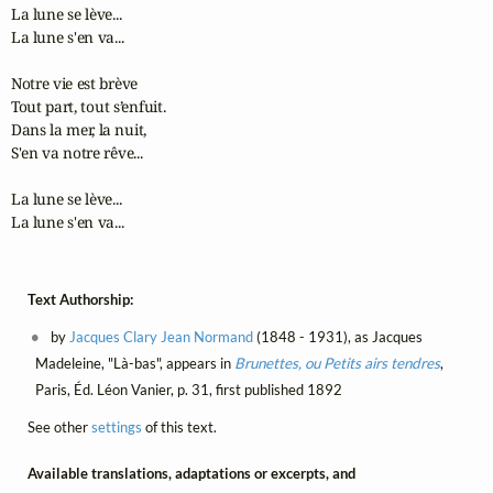
La lune se lève...

La lune s'en va...

Notre vie est brève 

Tout part, tout s’enfuit.

Dans la mer, la nuit,

S'en va notre rêve...

La lune se lève...

La lune s'en va...
Text Authorship:
by
Jacques Clary Jean Normand
(1848 - 1931), as Jacques
Madeleine, "Là-bas", appears in
Brunettes, ou Petits airs tendres
,
Paris, Éd. Léon Vanier, p. 31, first published 1892
See other
settings
of this text.
Available translations, adaptations or excerpts, and