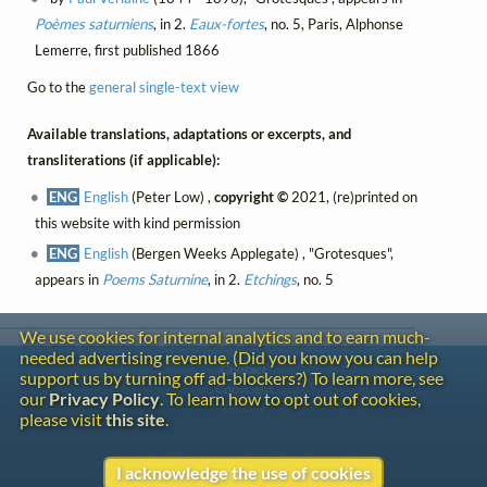
Poèmes saturniens
, in 2.
Eaux-fortes
, no. 5, Paris, Alphonse
Lemerre, first published 1866
Go to the
general single-text view
Available translations, adaptations or excerpts, and
transliterations (if applicable):
ENG
English
(Peter Low) ,
copyright ©
2021, (re)printed on
this website with kind permission
ENG
English
(Bergen Weeks Applegate) , "Grotesques",
appears in
Poems Saturnine
, in 2.
Etchings
, no. 5
We use cookies for internal analytics and to earn much-
needed advertising revenue. (Did you know you can help
Contact
support us by turning off ad-blockers?) To learn more, see
Copyright
our
Privacy Policy
. To learn how to opt out of cookies,
Privacy
please visit
this site
.
Copyright © 2026 The LiederNet Archive
I acknowledge the use of cookies