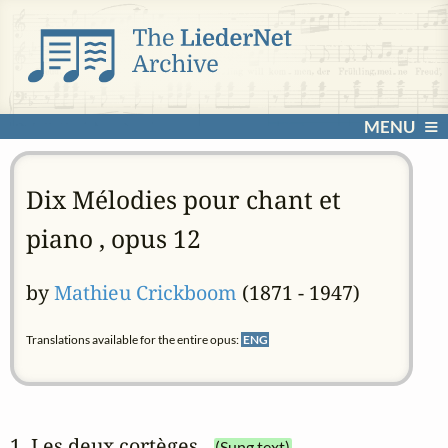
MENU
Dix Mélodies pour chant et
piano , opus 12
by
Mathieu Crickboom
(1871 - 1947)
Translations available for the entire opus:
ENG
1. Les deux cortèges
(Sung text)