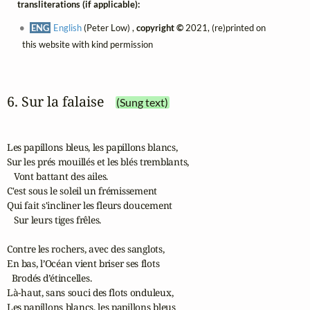
transliterations (if applicable):
ENG
English
(Peter Low) ,
copyright ©
2021, (re)printed on
this website with kind permission
6. Sur la falaise
(Sung text)
Les papillons bleus, les papillons blancs,

Sur les prés mouillés et les blés tremblants,

   Vont battant des ailes.

C'est sous le soleil un frémissement

Qui fait s'incliner les fleurs doucement

   Sur leurs tiges frêles.

Contre les rochers, avec des sanglots, 

En bas, l’Océan vient briser ses flots 

  Brodés d’étincelles.

Là-haut, sans souci des flots onduleux, 

Les papillons blancs, les papillons bleus 
