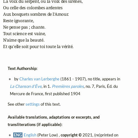
La voix du serpent, ou la voix des sirènes,

Ou celle des colombes ardentes

Aux bosquets sombres de l'Amour.

Reste ignorante,

Ne pense pas ; chante.

Tout science est vaine,

N'aime que la beauté.

Et qu'elle soit pour toi toute la vérité.
Text Authorship:
by
Charles van Lerberghe
(1861 - 1907), no title, appears in
La Chanson d'Ève
, in 1.
Premières paroles
, no. 7, Paris, Éd. du
Mercure de France, first published 1904
See other
settings
of this text.
Available translations, adaptations or excerpts, and
transliterations (if applicable):
ENG
English
(Peter Low) ,
copyright ©
2021, (re)printed on