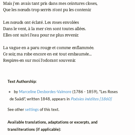
Mais j'en avais tant pris dans mes ceintures closes,

Que les nœuds trop serrés n'ont pu les contenir.

Les nœuds ont éclaté. Les roses envolées

Dans le vent, à la mer s'en sont toutes allées.

Elles ont suivi l'eau pour ne plus revenir.

La vague en a paru rouge et comme enflammée.

Ce soir, ma robe encore en est tout embaumée...

Respires-en sur moi l'odorant souvenir.
Text Authorship:
by
Marceline Desbordes-Valmore
(1786 - 1859), "Les Roses
de Saâdi", written 1848, appears in
Poésies inédites [1860]
See other
settings
of this text.
Available translations, adaptations or excerpts, and
transliterations (if applicable):