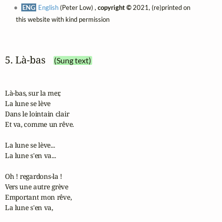
ENG
English
(Peter Low) ,
copyright ©
2021, (re)printed on
this website with kind permission
5. Là‑bas
(Sung text)
Là-bas, sur la mer,

La lune se lève 

Dans le lointain clair

Et va, comme un rêve.

La lune se lève...

La lune s'en va... 

Oh ! regardons-la ! 

Vers une autre grève 

Emportant mon rêve,

La lune s'en va,
