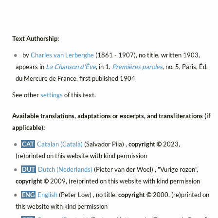
Text Authorship:
by
Charles van Lerberghe
(1861 - 1907), no title, written 1903,
appears in
La Chanson d'Ève
, in 1.
Premières paroles
, no. 5, Paris, Éd.
du Mercure de France, first published 1904
See other
settings
of this text.
Available translations, adaptations or excerpts, and transliterations (if
applicable):
CAT
Catalan (Català)
(Salvador Pila) ,
copyright ©
2023,
(re)printed on this website with kind permission
DUT
Dutch (Nederlands)
(Pieter van der Woel) , "Vurige rozen",
copyright ©
2009, (re)printed on this website with kind permission
ENG
English
(Peter Low) , no title,
copyright ©
2000, (re)printed on
this website with kind permission