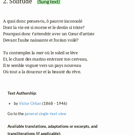
2. Solitude
(Sung text)
A quoi donc penses-tu, ô pauvre inconsolé

Dont la vie est si morne et le destin si triste?

Pourquoi donc t’attendrir avec un Cœur d’artiste

Devant l’aube naissante et l’océan voilé?

Tu contemples la mer où le soleil se lève

Et, le chant des marins enivrant ton cerveau,

Il te semble voguer vers un pays nouveau

Où tout a la douceur et la beauté du rêve.
Text Authorship:
by
Víctor Orban
(1868 - 1946)
Go to the
general single-text view
Available translations, adaptations or excerpts, and
transliterations (if applicable):