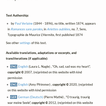
Text Authorship:
by
Paul Verlaine
(1844 - 1896), no title, written 1874, appears
in
Romances sans paroles
, in
Ariettes oubliées
, no. 7, Sens,
Typographie de Maurice L'Hermite, first published 1874
See other
settings
of this text.
Available translations, adaptations or excerpts, and
transliterations (if applicable):
ENG
English
(Laura L. Nagle) , "Oh, sad, sad was my heart",
copyright ©
2007, (re)printed on this website with kind
permission
ENG
English
(Amy Pfrimmer) ,
copyright ©
2020, (re)printed
on this website with kind permission
GER
German (Deutsch)
(Pierre Mathé) , "O traurig, traurig
war meine Seele",
copyright ©
2012, (re)printed on this website