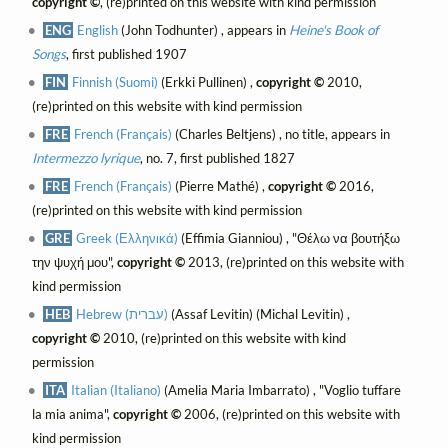
copyright ©
, (re)printed on this website with kind permission
ENG
English
(John Todhunter) , appears in
Heine's Book of
Songs
, first published 1907
FIN
Finnish (Suomi)
(Erkki Pullinen) ,
copyright ©
2010,
(re)printed on this website with kind permission
FRE
French (Français)
(Charles Beltjens) , no title, appears in
Intermezzo lyrique
, no. 7, first published 1827
FRE
French (Français)
(Pierre Mathé) ,
copyright ©
2016,
(re)printed on this website with kind permission
GRE
Greek (Ελληνικά)
(Effimia Gianniou) , "Θέλω να βουτήξω
την ψυχή μου",
copyright ©
2013, (re)printed on this website with
kind permission
HEB
Hebrew (עברית)
(Assaf Levitin) (Michal Levitin) ,
copyright ©
2010, (re)printed on this website with kind
permission
ITA
Italian (Italiano)
(Amelia Maria Imbarrato) , "Voglio tuffare
la mia anima",
copyright ©
2006, (re)printed on this website with
kind permission