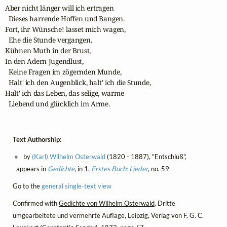
Aber nicht länger will ich ertragen

  Dieses harrende Hoffen und Bangen.

Fort, ihr Wünsche! lasset mich wagen,

  Ehe die Stunde vergangen.

Kühnen Muth in der Brust,

In den Adern Jugendlust,

  Keine Fragen im zögernden Munde,

  Halt' ich den Augenblick, halt' ich die Stunde,

Halt' ich das Leben, das selige, warme

  Liebend und glücklich im Arme. 
Text Authorship:
by
(Karl) Wilhelm Osterwald
(1820 - 1887), "Entschluß",
appears in
Gedichte
, in 1.
Erstes Buch: Lieder
, no. 59
Go to the
general single-text view
Confirmed with
Gedichte von Wilhelm Osterwald
, Dritte
umgearbeitete und vermehrte Auflage, Leipzig, Verlag von F. G. C.