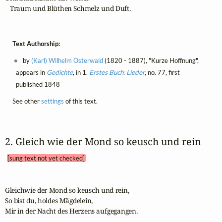
   Traum und Blüthen Schmelz und Duft.
Text Authorship:
by
(Karl) Wilhelm Osterwald
(1820 - 1887), "Kurze Hoffnung",
appears in
Gedichte
, in 1.
Erstes Buch: Lieder
, no. 77, first
published 1848
See other
settings
of this text.
2. Gleich wie der Mond so keusch und rein 
[sung text not yet checked]
Gleichwie der Mond so keusch und rein,

So bist du, holdes Mägdelein,

Mir in der Nacht des Herzens aufgegangen.
