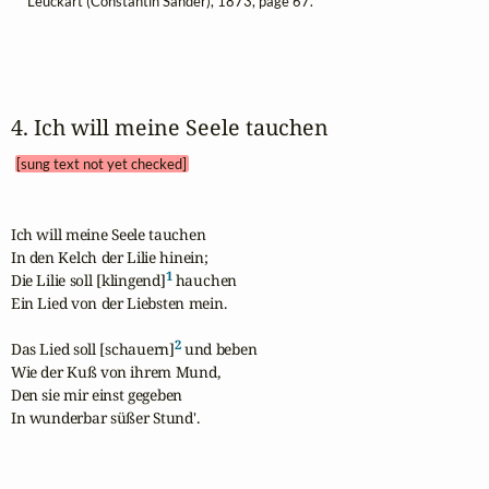
Leuckart (Constantin Sander), 1873, page 67.
4. Ich will meine Seele tauchen 
[sung text not yet checked]
Ich will meine Seele tauchen

In den Kelch der Lilie hinein;

1
Die Lilie soll [klingend]
 hauchen

Ein Lied von der Liebsten mein.

2
Das Lied soll [schauern]
 und beben

Wie der Kuß von ihrem Mund,

Den sie mir einst gegeben

In wunderbar süßer Stund'.