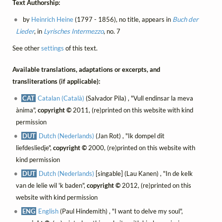
Text Authorship:
by
Heinrich Heine
(1797 - 1856), no title, appears in
Buch der
Lieder
, in
Lyrisches Intermezzo
, no. 7
See other
settings
of this text.
Available translations, adaptations or excerpts, and
transliterations (if applicable):
CAT
Catalan (Català)
(Salvador Pila) , "Vull endinsar la meva
ànima",
copyright ©
2011, (re)printed on this website with kind
permission
DUT
Dutch (Nederlands)
(Jan Rot) , "Ik dompel dit
liefdesliedje",
copyright ©
2000, (re)printed on this website with
kind permission
DUT
Dutch (Nederlands)
[singable] (Lau Kanen) , "In de kelk
van de lelie wil 'k baden",
copyright ©
2012, (re)printed on this
website with kind permission
ENG
English
(Paul Hindemith) , "I want to delve my soul",