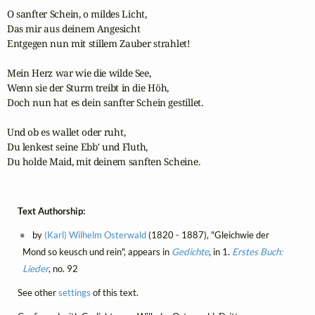
O sanfter Schein, o mildes Licht,

Das mir aus deinem Angesicht 

Entgegen nun mit stillem Zauber strahlet! 

Mein Herz war wie die wilde See,

Wenn sie der Sturm treibt in die Höh,

Doch nun hat es dein sanfter Schein gestillet.

Und ob es wallet oder ruht,

Du lenkest seine Ebb' und Fluth,

Du holde Maid, mit deinem sanften Scheine. 
Text Authorship:
by
(Karl) Wilhelm Osterwald
(1820 - 1887), "Gleichwie der
Mond so keusch und rein", appears in
Gedichte
, in 1.
Erstes Buch:
Lieder
, no. 92
See other
settings
of this text.