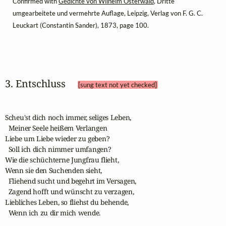
Confirmed with
Gedichte von Wilhelm Osterwald
, Dritte
umgearbeitete und vermehrte Auflage, Leipzig, Verlag von F. G. C.
Leuckart (Constantin Sander), 1873, page 100.
3. Entschluss 
[sung text not yet checked]
Scheu'st dich noch immer, seliges Leben,

  Meiner Seele heißem Verlangen 

Liebe um Liebe wieder zu geben? 

  Soll ich dich nimmer umfangen?

Wie die schüchterne Jungfrau flieht,

Wenn sie den Suchenden sieht,

  Fliehend sucht und begehrt im Versagen,

  Zagend hofft und wünscht zu verzagen,

Liebliches Leben, so fliehst du behende,

  Wenn ich zu dir mich wende.
