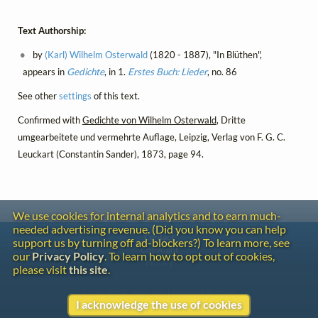
Text Authorship:
by
(Karl) Wilhelm Osterwald
(1820 - 1887), "In Blüthen",
appears in
Gedichte
, in 1.
Erstes Buch: Lieder
, no. 86
See other
settings
of this text.
Confirmed with
Gedichte von Wilhelm Osterwald
, Dritte
umgearbeitete und vermehrte Auflage, Leipzig, Verlag von F. G. C.
Leuckart (Constantin Sander), 1873, page 94.
We use cookies for internal analytics and to earn much-
needed advertising revenue. (Did you know you can help
Contact
support us by turning off ad-blockers?) To learn more, see
Copyright
our
Privacy Policy
. To learn how to opt out of cookies,
Privacy
please visit
this site
.
Copyright © 2026 The LiederNet Archive
I acknowledge the use of cookies