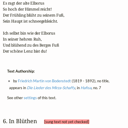
Es ragt der alte Elborus

So hoch der Himmel reicht!

Der Frühling blüht zu seinem Fuß,

Sein Haupt ist schneegebleicht.

Ich selbst bin wie der Elborus

In seiner hehren Ruh,

Und blühend zu des Berges Fuß

Der schöne Lenz bist du!
Text Authorship:
by
Friedrich Martin von Bodenstedt
(1819 - 1892), no title,
appears in
Die Lieder des Mirza-Schaffy
, in
Hafisa
, no. 7
See other
settings
of this text.
6. In Blüthen 
[sung text not yet checked]