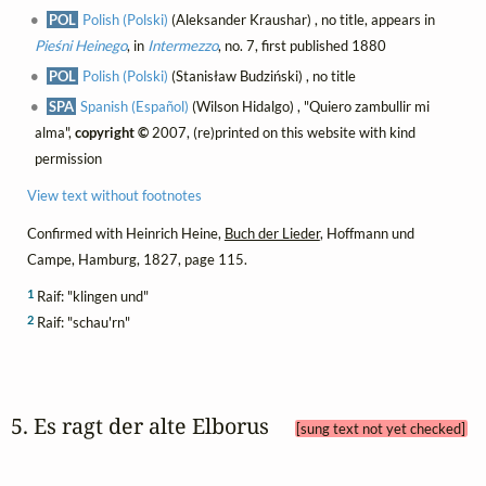
POL
Polish (Polski)
(Aleksander Kraushar) , no title, appears in
Pieśni Heinego
, in
Intermezzo
, no. 7, first published 1880
POL
Polish (Polski)
(Stanisław Budziński) , no title
SPA
Spanish (Español)
(Wilson Hidalgo) , "Quiero zambullir mi
alma",
copyright ©
2007, (re)printed on this website with kind
permission
View text without footnotes
Confirmed with Heinrich Heine,
Buch der Lieder
, Hoffmann und
Campe, Hamburg, 1827, page 115.
1
Raif: "klingen und"
2
Raif: "schau'rn"
5. Es ragt der alte Elborus 
[sung text not yet checked]