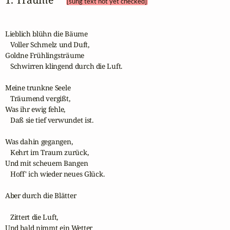
[sung text not yet checked]
Lieblich blühn die Bäume

   Voller Schmelz und Duft,

Goldne Frühlingsträume

   Schwirren klingend durch die Luft.

Meine trunkne Seele

   Träumend vergißt,

Was ihr ewig fehle,

   Daß sie tief verwundet ist.

Was dahin gegangen,

   Kehrt im Traum zurück,

Und mit scheuem Bangen

   Hoff' ich wieder neues Glück.

Aber durch die Blätter

   Zittert die Luft,

Und bald nimmt ein Wetter
