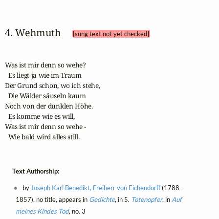
4. Wehmuth 
[sung text not yet checked]
Was ist mir denn so wehe?

  Es liegt ja wie im Traum

Der Grund schon, wo ich stehe,

  Die Wälder säuseln kaum

Noch von der dunklen Höhe.

  Es komme wie es will,

Was ist mir denn so wehe -

  Wie bald wird alles still.
Text Authorship:
by
Joseph Karl Benedikt, Freiherr von Eichendorff
(1788 -
1857), no title, appears in
Gedichte
, in 5.
Totenopfer
, in
Auf
meines Kindes Tod
, no. 3