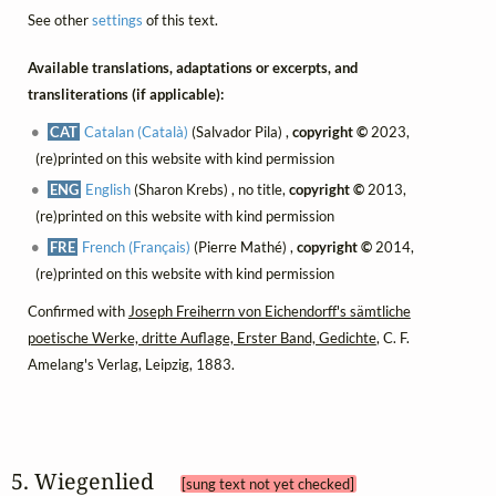
See other
settings
of this text.
Available translations, adaptations or excerpts, and
transliterations (if applicable):
CAT
Catalan (Català)
(Salvador Pila) ,
copyright ©
2023,
(re)printed on this website with kind permission
ENG
English
(Sharon Krebs) , no title,
copyright ©
2013,
(re)printed on this website with kind permission
FRE
French (Français)
(Pierre Mathé) ,
copyright ©
2014,
(re)printed on this website with kind permission
Confirmed with
Joseph Freiherrn von Eichendorff's sämtliche
poetische Werke, dritte Auflage, Erster Band, Gedichte
, C. F.
Amelang's Verlag, Leipzig, 1883.
5. Wiegenlied 
[sung text not yet checked]