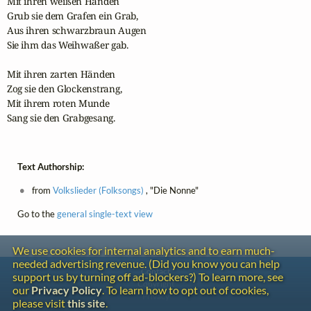
Mit ihren weißen Händen 

Grub sie dem Grafen ein Grab,

Aus ihren schwarzbraun Augen

Sie ihm das Weihwaßer gab.

Mit ihren zarten Händen 

Zog sie den Glockenstrang,

Mit ihrem roten Munde 

Sang sie den Grabgesang.
Text Authorship:
from
Volkslieder (Folksongs)
, "Die Nonne"
Go to the
general single-text view
We use cookies for internal analytics and to earn much-
needed advertising revenue. (Did you know you can help
Contact
support us by turning off ad-blockers?) To learn more, see
Copyright
our
Privacy Policy
. To learn how to opt out of cookies,
Privacy
please visit
this site
.