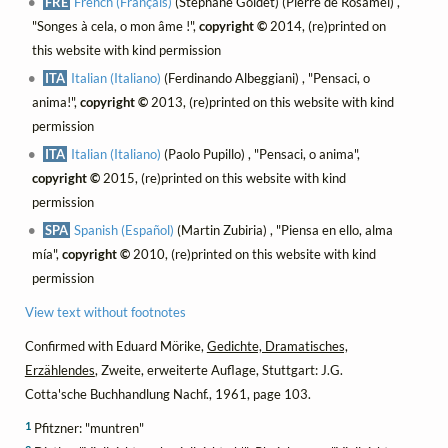
FRE
French (Français)
(Stéphane Goldet) (Pierre de Rosamel) ,
"Songes à cela, o mon âme !",
copyright ©
2014, (re)printed on
this website with kind permission
ITA
Italian (Italiano)
(Ferdinando Albeggiani) , "Pensaci, o
anima!",
copyright ©
2013, (re)printed on this website with kind
permission
ITA
Italian (Italiano)
(Paolo Pupillo) , "Pensaci, o anima",
copyright ©
2015, (re)printed on this website with kind
permission
SPA
Spanish (Español)
(Martin Zubiria) , "Piensa en ello, alma
mía",
copyright ©
2010, (re)printed on this website with kind
permission
View text without footnotes
Confirmed with Eduard Mörike,
Gedichte, Dramatisches,
Erzählendes
, Zweite, erweiterte Auflage, Stuttgart: J.G.
Cotta'sche Buchhandlung Nachf., 1961, page 103.
1
Pfitzner: "muntren"