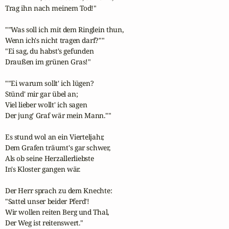
Trag ihn nach meinem Tod!"

""Was soll ich mit dem Ringlein thun, 

Wenn ich's nicht tragen darf?""

"Ei sag, du habst's gefunden 

Draußen im grünen Gras!"

""Ei warum sollt' ich lügen?

Stünd' mir gar übel an;

Viel lieber wollt' ich sagen 

Der jung' Graf wär mein Mann.""

Es stund wol an ein Vierteljahr, 

Dem Grafen träumt's gar schwer, 

Als ob seine Herzallerliebste

In's Kloster gangen wär.

Der Herr sprach zu dem Knechte:

"Sattel unser beider Pferd'! 

Wir wollen reiten Berg und Thal,

Der Weg ist reitenswert."
