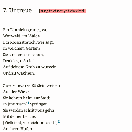
7. Untreue 
[sung text not yet checked]
Ein Tännlein grünet, wo,

Wer weiß, im Walde,

Ein Rosenstrauch, wer sagt,

In welchem Garten?

Sie sind erlesen schon,

Denk' es, o Seele!

Auf deinem Grab zu wurzeln

Und zu wachsen.

Zwei schwarze Rößlein weiden

Auf der Wiese,

Sie kehren heim zur Stadt

1
In [muntern]
 Sprüngen.

Sie werden schrittweis gehn

Mit deiner Leiche;

2
[Vielleicht, vielleicht noch eh']
An ihren Hufen
