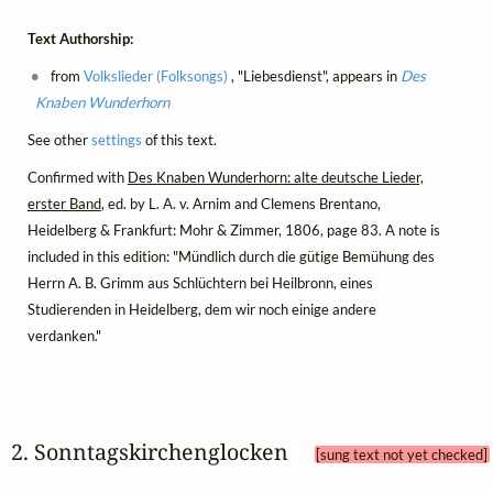
Text Authorship:
from
Volkslieder (Folksongs)
, "Liebesdienst", appears in
Des
Knaben Wunderhorn
See other
settings
of this text.
Confirmed with
Des Knaben Wunderhorn: alte deutsche Lieder,
erster Band
, ed. by L. A. v. Arnim and Clemens Brentano,
Heidelberg & Frankfurt: Mohr & Zimmer, 1806, page 83. A note is
included in this edition: "Mündlich durch die gütige Bemühung des
Herrn A. B. Grimm aus Schlüchtern bei Heilbronn, eines
Studierenden in Heidelberg, dem wir noch einige andere
verdanken."
2. Sonntagskirchenglocken 
[sung text not yet checked]