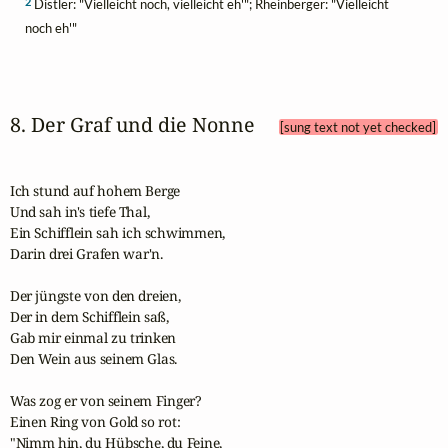
2
Distler: "Vielleicht noch, vielleicht eh'"; Rheinberger: "Vielleicht
noch eh'"
8. Der Graf und die Nonne 
[sung text not yet checked]
Ich stund auf hohem Berge 

Und sah in's tiefe Thal,

Ein Schifflein sah ich schwimmen, 

Darin drei Grafen war'n.

Der jüngste von den dreien,

Der in dem Schifflein saß, 

Gab mir einmal zu trinken

Den Wein aus seinem Glas.

Was zog er von seinem Finger? 

Einen Ring von Gold so rot:

"Nimm hin, du Hübsche, du Feine,
