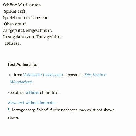
Schöne Musikanten

 Spielet auf!

Spielet mir ein Tänzlein

 Oben drauf;

Aufgeputzt, eingeschnürt,

Lustig dann zum Tanz geführt.

  Heisasa.
Text Authorship:
from
Volkslieder (Folksongs)
, appears in
Des Knaben
Wunderhorn
See other
settings
of this text.
View text without footnotes
1
Herzogenberg: "nicht"; further changes may exist not shown
above.