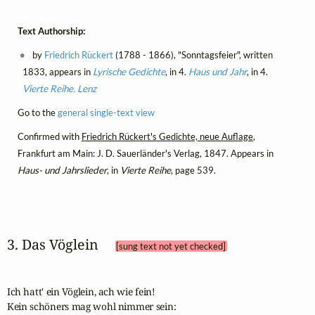
Text Authorship:
by
Friedrich Rückert
(1788 - 1866), "Sonntagsfeier", written
1833, appears in
Lyrische Gedichte
, in 4.
Haus und Jahr
, in 4.
Vierte Reihe. Lenz
Go to the
general single-text view
Confirmed with
Friedrich Rückert's Gedichte, neue Auflage
,
Frankfurt am Main: J. D. Sauerländer's Verlag, 1847. Appears in
Haus- und Jahrslieder
, in
Vierte Reihe
, page 539.
3. Das Vöglein 
[sung text not yet checked]
Ich hatt' ein Vöglein, ach wie fein!

Kein schöners mag wohl nimmer sein:
