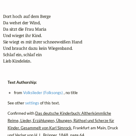
Dort hoch auf dem Berge

Da wehet der Wind, 

Da sitzt die Frau Maria

Und wieget ihr Kind. 

Sie wiegt es mit ihrer schneeweißen Hand

Und braucht dazu kein Wiegenband.

Schlaf ein, schlaf ein

Lieb Kindelein.
Text Authorship:
from
Volkslieder (Folksongs)
, no title
See other
settings
of this text.
Confirmed with
Das deutsche Kinderbuch: Altherkömmliche
Reime, Lieder, Erzählungen, Übungen, Räthsel und Scherze für
Kinder. Gesammelt von Karl Simrock
, Frankfurt am Main, Druck
und Verlag von H. L. Brönner, 1848, page 64.