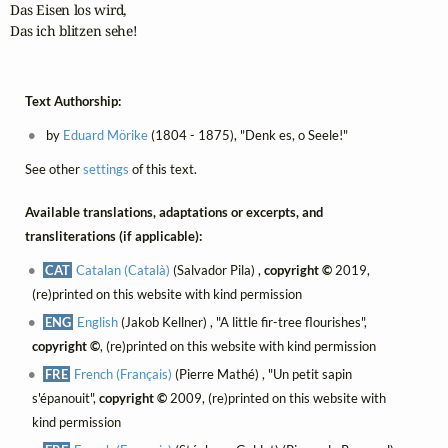
Das Eisen los wird,

Das ich blitzen sehe!
Text Authorship:
by
Eduard Mörike
(1804 - 1875), "Denk es, o Seele!"
See other
settings
of this text.
Available translations, adaptations or excerpts, and
transliterations (if applicable):
CAT
Catalan (Català)
(Salvador Pila) ,
copyright ©
2019,
(re)printed on this website with kind permission
ENG
English
(Jakob Kellner) , "A little fir-tree flourishes",
copyright ©
, (re)printed on this website with kind permission
FRE
French (Français)
(Pierre Mathé) , "Un petit sapin
s'épanouit",
copyright ©
2009, (re)printed on this website with
kind permission