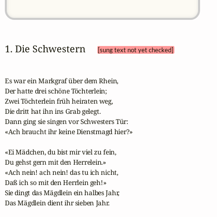
1. Die Schwestern 
[sung text not yet checked]
Es war ein Markgraf über dem Rhein,

Der hatte drei schöne Töchterlein;

Zwei Töchterlein früh heiraten weg,

Die dritt hat ihn ins Grab gelegt.

Dann ging sie singen vor Schwesters Tür:

«Ach braucht ihr keine Dienstmagd hier?» 

«Ei Mädchen, du bist mir viel zu fein,

Du gehst gern mit den Herrelein.»

«Ach nein! ach nein! das tu ich nicht,

Daß ich so mit den Herrlein geh!»

Sie dingt das Mägdlein ein halbes Jahr,

Das Mägdlein dient ihr sieben Jahr. 
