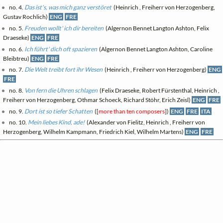
no. 4.
Das ist's, was mich ganz verstöret
(Heinrich , Freiherr von Herzogenberg,
Gustav Rochlich)
ENG
FRE
no. 5.
Freuden wollt' ich dir bereiten
(Algernon Bennet Langton Ashton, Felix
Draeseke)
ENG
FRE
no. 6.
Ich führt' dich oft spazieren
(Algernon Bennet Langton Ashton, Caroline
Bleibtreu)
ENG
FRE
no. 7.
Die Welt treibt fort ihr Wesen
(Heinrich , Freiherr von Herzogenberg)
ENG
FRE
no. 8.
Von fern die Uhren schlagen
(Felix Draeseke, Robert Fürstenthal, Heinrich ,
Freiherr von Herzogenberg, Othmar Schoeck, Richard Stöhr, Erich Zeisl)
ENG
FRE
no. 9.
Dort ist so tiefer Schatten
([
more than ten composers
])
ENG
FRE
ITA
no. 10.
Mein liebes Kind, ade!
(Alexander von Fielitz, Heinrich , Freiherr von
Herzogenberg, Wilhelm Kampmann, Friedrich Kiel, Wilhelm Martens)
ENG
FRE