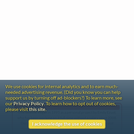
We use cookies for internal analytics and to earn much-
needed advertising revenue. (Did you know you can help
support us by turning off ad-blockers?) To learn more, see
our
Privacy Policy
. To learn how to opt out of cookies,
Gentle Reminder
please visit
this site
.
This website began in 1995 as a personal project by Emily Ezust,
who has been working on it full-time without a salary since 2008.
Our research has never had any government or institutional
I acknowledge the use of cookies
funding, so if you found the information here useful, please
consider making a donation. Your help is greatly appreciated!