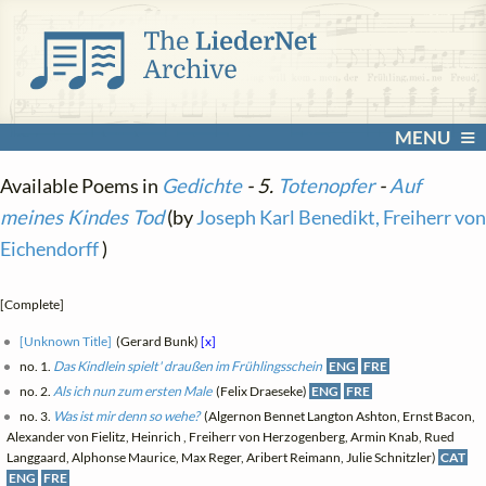
MENU
Available Poems in
Gedichte
- 5.
Totenopfer
-
Auf
meines Kindes Tod
(by
Joseph Karl Benedikt, Freiherr von
Eichendorff
)
[Complete]
[Unknown Title]
(Gerard Bunk)
[x]
no. 1.
Das Kindlein spielt' draußen im Frühlingsschein
ENG
FRE
no. 2.
Als ich nun zum ersten Male
(Felix Draeseke)
ENG
FRE
no. 3.
Was ist mir denn so wehe?
(Algernon Bennet Langton Ashton, Ernst Bacon,
Alexander von Fielitz, Heinrich , Freiherr von Herzogenberg, Armin Knab, Rued
Langgaard, Alphonse Maurice, Max Reger, Aribert Reimann, Julie Schnitzler)
CAT
ENG
FRE