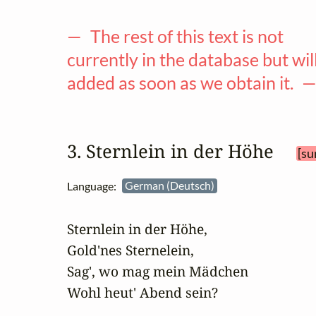
— The rest of this text is not
currently in the database but wil
added as soon as we obtain it. 
3. Sternlein in der Höhe 
[su
Language:
German (Deutsch)
Sternlein in der Höhe,

Gold'nes Sternelein,

Sag', wo mag mein Mädchen

Wohl heut' Abend sein? 
