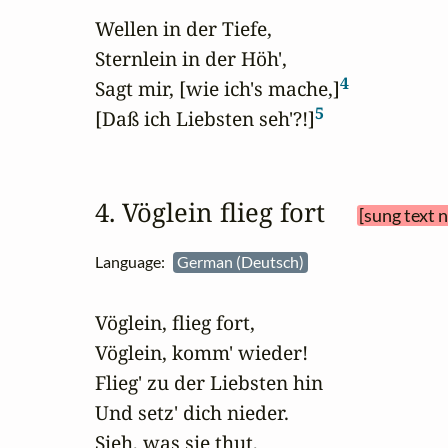
Wellen in der Tiefe,

Sternlein in der Höh',

4
Sagt mir, [wie ich's mache,]
5
[Daß ich Liebsten seh'?!]
4. Vöglein flieg fort 
[sung text 
Language:
German (Deutsch)
Vöglein, flieg fort, 

Vöglein, komm' wieder!

Flieg' zu der Liebsten hin 

Und setz' dich nieder.

Sieh, was sie thut, 
