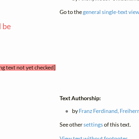
Go to the
general single-text vie
l be
—
ng text not yet checked]
Text Authorship:
by
Franz Ferdinand, Freiher
See other
settings
of this text.
View text without footnotes