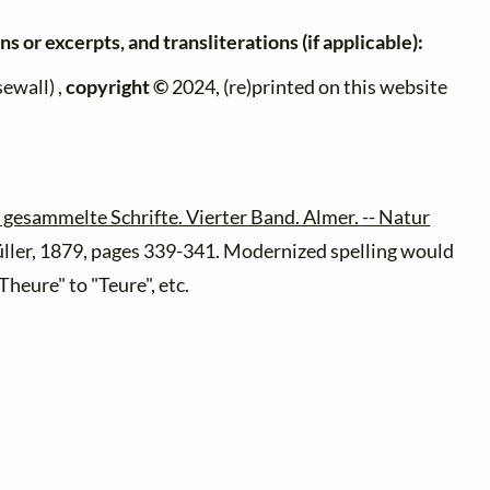
s or excerpts, and transliterations (if applicable):
ewall) ,
copyright ©
2024, (re)printed on this website
s gesammelte Schrifte. Vierter Band. Almer. -- Natur
ller, 1879, pages 339-341. Modernized spelling would
Theure" to "Teure", etc.