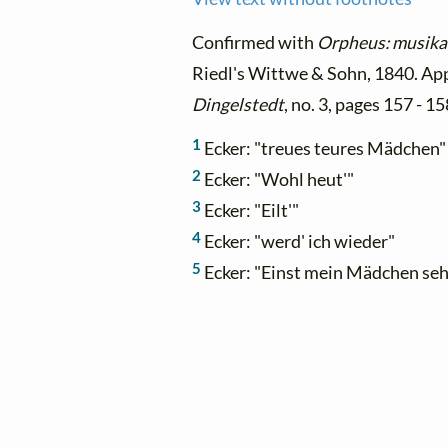
Confirmed with
Orpheus: musikal
Riedl's Wittwe & Sohn, 1840. Ap
Dingelstedt
, no. 3, pages 157 - 15
1
Ecker: "treues teures Mädchen"
2
Ecker: "Wohl heut'"
3
Ecker: "Eilt'"
4
Ecker: "werd' ich wieder"
5
Ecker: "Einst mein Mädchen seh