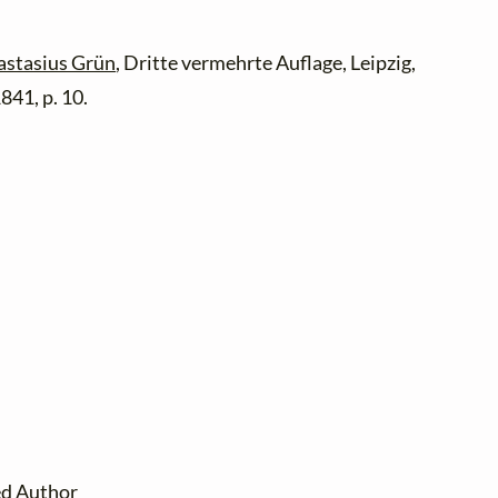
astasius Grün
, Dritte vermehrte Auflage, Leipzig,
41, p. 10.
ed Author