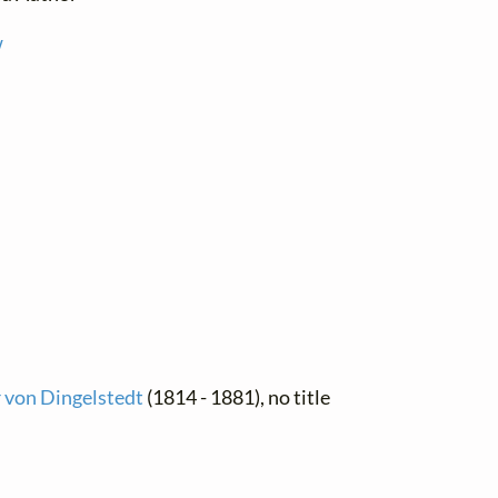
w
r von Dingelstedt
(1814 - 1881), no title