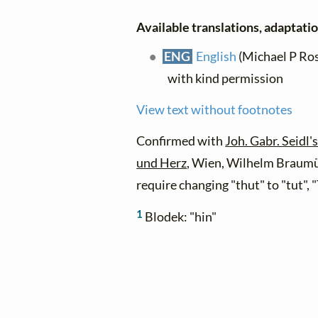
Available translations, adaptation
ENG
English
(Michael P Ros
with kind permission
View text without footnotes
Confirmed with
Joh. Gabr. Seidl'
und Herz
, Wien, Wilhelm Braumü
require changing "thut" to "tut", "
1
Blodek: "hin"