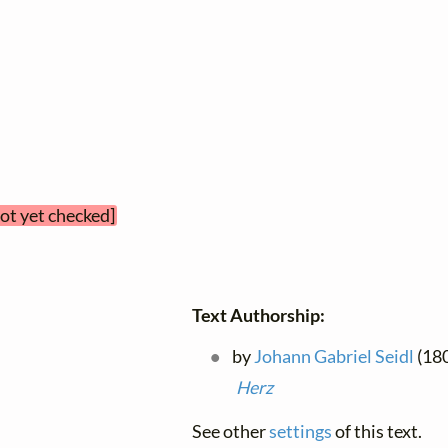
not yet checked]
Text Authorship:
by
Johann Gabriel Seidl
(180
Herz
See other
settings
of this text.