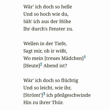
Wär' ich doch so helle

Und so hoch wie du,

Säh' ich aus der Höhe

Ihr durch's Fenster zu.

Wellen in der Tiefe,

Sagt mir, ob ir wißt,

1
Wo mein [treues Mädchen]
2
[Heute]
 Abend ist?

Wär' ich doch so flüchtig

Und so leicht, wie ihr,

3
[Strömt']
 ich pfeilgeschwinde

Hin zu ihrer Thür.
