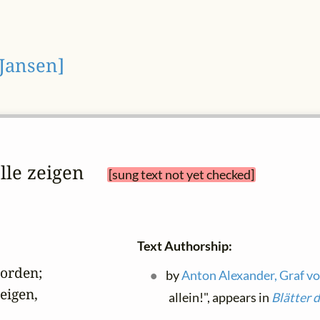
 Jansen]
elle zeigen 
[sung text not yet checked]
Text Authorship:
rden;

by
Anton Alexander, Graf v
igen,

allein!", appears in
Blätter 