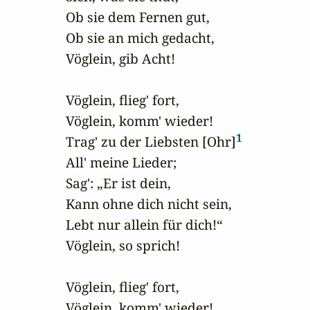
Ob sie dem Fernen gut,

Ob sie an mich gedacht, 

Vöglein, gib Acht!

Vöglein, flieg' fort, 

Vöglein, komm' wieder!

1
Trag' zu der Liebsten [Ohr]
All' meine Lieder;

Sag': „Er ist dein, 

Kann ohne dich nicht sein,

Lebt nur allein für dich!“ 

Vöglein, so sprich!

Vöglein, flieg' fort, 

Vöglein, komm' wieder!
