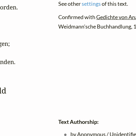
See other
settings
of this text.
orden.

Confirmed with
Gedichte von An
Weidmann'sche Buchhandlung, 18
en; 

unden.
ld
Text Authorship:
by Anonymous / Unidentifi