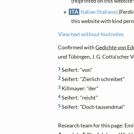
(re)printed on this website
ITA
Italian (Italiano)
(Ferdi
this website with kind per
View text without footnotes
Confirmed with
Gedichte von Ed
und Tübingen, J. G. Cotta'scher V
1
Seifert: "von"
2
Seifert: "Zierlich schreibet"
3
Killmayer: "der"
4
Seifert: "reicht"
5
Seifert: "Doch tausendmal"
Research team for this page: Emi