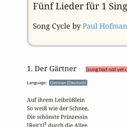
Fünf Lieder für 1 Sin
Song Cycle by
Paul Hofma
1. Der Gärtner 
[sung text not yet 
Language:
German (Deutsch)
Auf ihrem Leibrößlein

So weiß wie der Schnee,

Die schönste Prinzessin

1
[Reit't]
 durch die Allee.
