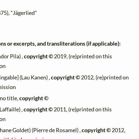
75), "Jägerlied"
ns or excerpts, and transliterations (if applicable):
dor Pila) ,
copyright ©
2019, (re)printed on this
ion
ingable] (Lau Kanen) ,
copyright ©
2012, (re)printed on
mission
no title,
copyright ©
affaille) ,
copyright ©
2011, (re)printed on this
ion
hane Goldet) (Pierre de Rosamel) ,
copyright ©
2012,