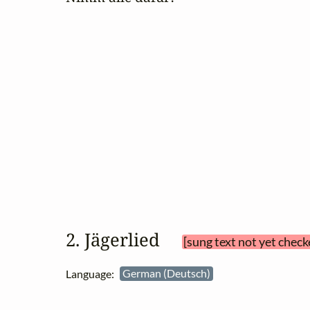
2. Jägerlied 
[sung text not yet check
Language:
German (Deutsch)