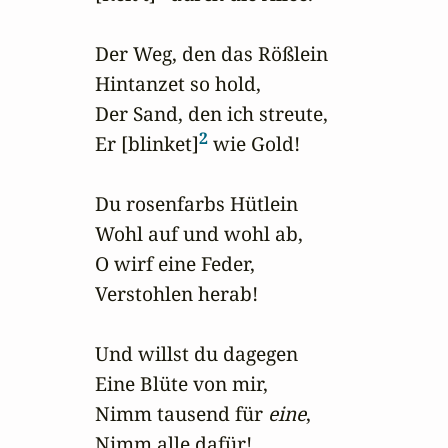
Der Weg, den das Rößlein

Hintanzet so hold,

Der Sand, den ich streute,

2
Er [blinket]
 wie Gold!

Du rosenfarbs Hütlein

Wohl auf und wohl ab,

O wirf eine Feder,

Verstohlen herab!

Und willst du dagegen

Eine Blüte von mir,

Nimm tausend für 
eine
,

Nimm alle dafür!