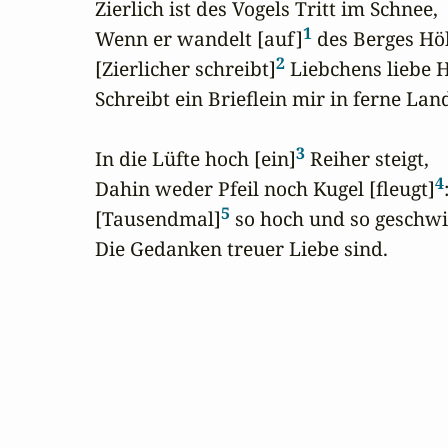
Zierlich ist des Vogels Tritt im Schnee,

1
Wenn er wandelt [auf]
 des Berges Höh'
2
[Zierlicher schreibt]
 Liebchens liebe H
Schreibt ein Brieflein mir in ferne Land'
3
In die Lüfte hoch [ein]
 Reiher steigt,

4
Dahin weder Pfeil noch Kugel [fleugt]
:
5
[Tausendmal]
 so hoch und so geschwi
Die Gedanken treuer Liebe sind.