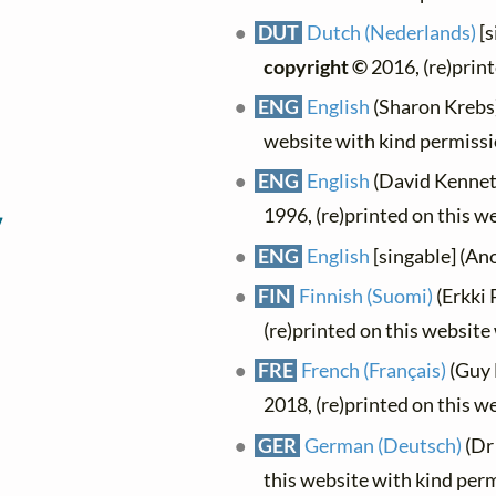
DUT
Dutch (Nederlands)
[s
copyright ©
2016, (re)prin
ENG
English
(Sharon Krebs)
website with kind permiss
ENG
English
(David Kenneth
1996, (re)printed on this w
7
ENG
English
[singable] (An
FIN
Finnish (Suomi)
(Erkki 
(re)printed on this website
FRE
French (Français)
(Guy 
2018, (re)printed on this w
GER
German (Deutsch)
(Dr
this website with kind per