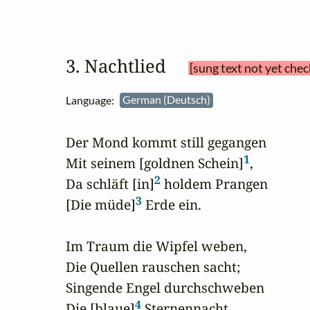
3. Nachtlied 
[sung text not yet chec
Language:
German (Deutsch)
Der Mond kommt still gegangen

1
Mit seinem [goldnen Schein]
,

2
Da schläft [in]
 holdem Prangen 

3
[Die müde]
 Erde ein.

Im Traum die Wipfel weben,

Die Quellen rauschen sacht;

Singende Engel durchschweben

4
Die [blaue]
 Sternennacht
