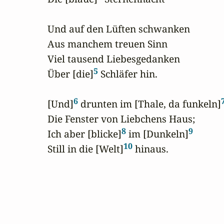
Und auf den Lüften schwanken

Aus manchem treuen Sinn

Viel tausend Liebesgedanken

5
Über [die]
 Schläfer hin.

6
[Und]
 drunten im [Thale, da funkeln]
Die Fenster von Liebchens Haus;

8
9
Ich aber [blicke]
 im [Dunkeln]
10
Still in die [Welt]
 hinaus.