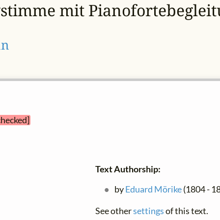
gstimme mit Pianofortebeglei
nn
checked]
Text Authorship:
by
Eduard Mörike
(1804 - 1
See other
settings
of this text.