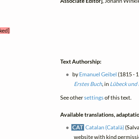
Associate Editor]
, Johann Winkl
ked]
Text Authorship:
by
Emanuel Geibel
(1815 - 1
Erstes Buch
, in
Lübeck und
See other
settings
of this text.
Available translations, adaptatio
CAT
Catalan (Català)
(Salva
website with kind permiss