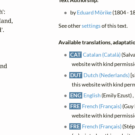
Text Authorship:
:

by
Eduard Mörike
(1804 - 18
and,

See other
settings
of this text.
.

Available translations, adaptatio
CAT
Catalan (Català)
(Salva


website with kind permiss
nd

DUT
Dutch (Nederlands)
[s
this website with kind per
ENG
English
(Emily Ezust) , 
FRE
French (Français)
(Guy L
website with kind permiss
FRE
French (Français)
(Stép