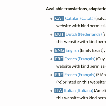
Available translations, adaptatio
CAT
Catalan (Català)
(Salva
website with kind permiss
DUT
Dutch (Nederlands)
[s
this website with kind per
ENG
English
(Emily Ezust) , 
FRE
French (Français)
(Guy L
website with kind permiss
FRE
French (Français)
(Stép
(re)printed on this website
ITA
Italian (Italiano)
(Ameli
this website with kind per