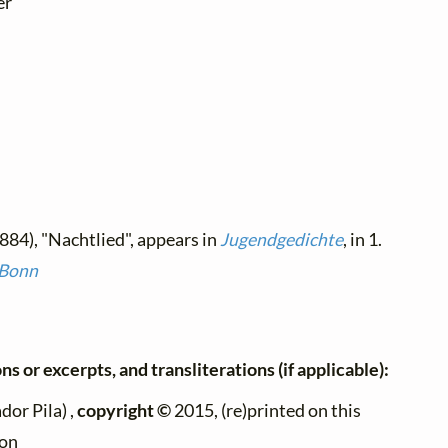
er
884), "Nachtlied", appears in
Jugendgedichte
, in 1.
 Bonn
ns or excerpts, and transliterations (if applicable):
dor Pila) ,
copyright ©
2015, (re)printed on this
ion