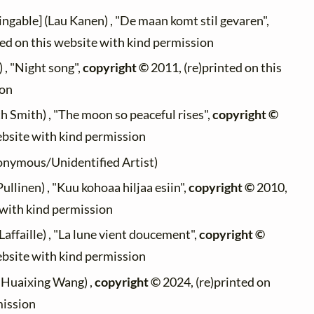
ingable] (Lau Kanen) , "De maan komt stil gevaren",
ted on this website with kind permission
 , "Night song",
copyright ©
2011, (re)printed on this
ion
 Smith) , "The moon so peaceful rises",
copyright ©
ebsite with kind permission
onymous/Unidentified Artist)
Pullinen) , "Kuu kohoaa hiljaa esiin",
copyright ©
2010,
 with kind permission
Laffaille) , "La lune vient doucement",
copyright ©
ebsite with kind permission
 Huaixing Wang) ,
copyright ©
2024, (re)printed on
mission