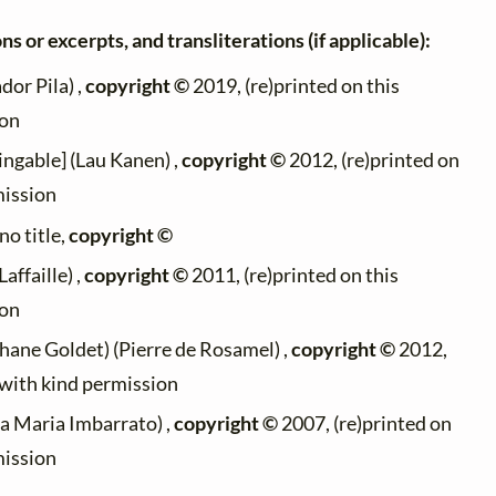
ns or excerpts, and transliterations (if applicable):
dor Pila) ,
copyright ©
2019, (re)printed on this
ion
ingable] (Lau Kanen) ,
copyright ©
2012, (re)printed on
mission
no title,
copyright ©
affaille) ,
copyright ©
2011, (re)printed on this
ion
hane Goldet) (Pierre de Rosamel) ,
copyright ©
2012,
 with kind permission
a Maria Imbarrato) ,
copyright ©
2007, (re)printed on
mission