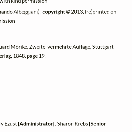
 with kind permission
nando Albeggiani) ,
copyright ©
2013, (re)printed on
mission
uard Mörike
, Zweite, vermehrte Auflage, Stuttgart
erlag, 1848, page 19.
ly Ezust
[Administrator]
, Sharon Krebs
[Senior