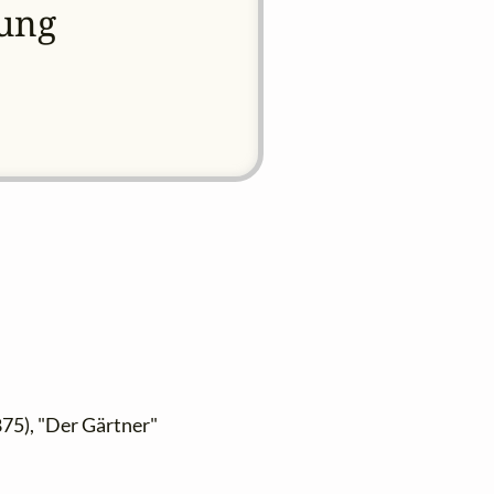
tung
875), "Der Gärtner"