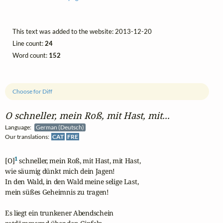
This text was added to the website: 2013-12-20
Line count:
24
Word count:
152
Choose for Diff
O schneller, mein Roß, mit Hast, mit...
Language:
German (Deutsch)
Our translations:
CAT
FRE
1
[O]
 schneller, mein Roß, mit Hast, mit Hast,

wie säumig dünkt mich dein Jagen!

In den Wald, in den Wald meine selige Last,

mein süßes Geheimnis zu tragen!

Es liegt ein trunkener Abendschein
