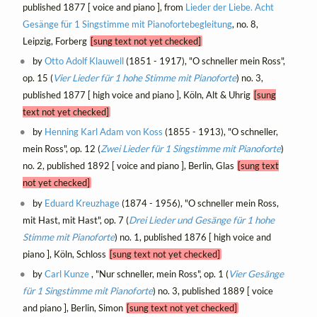
published 1877 [ voice and piano ], from
Lieder der Liebe. Acht
Gesänge für 1 Singstimme mit Pianofortebegleitung
, no. 8,
Leipzig, Forberg
[sung text not yet checked]
by
Otto Adolf Klauwell
(1851 - 1917), "O schneller mein Ross",
op. 15 (
Vier Lieder für 1 hohe Stimme mit Pianoforte
) no. 3,
published 1877 [ high voice and piano ], Köln, Alt & Uhrig
[sung
text not yet checked]
by
Henning Karl Adam von Koss
(1855 - 1913), "O schneller,
mein Ross", op. 12 (
Zwei Lieder für 1 Singstimme mit Pianoforte
)
no. 2, published 1892 [ voice and piano ], Berlin, Glas
[sung text
not yet checked]
by
Eduard Kreuzhage
(1874 - 1956), "O schneller mein Ross,
mit Hast, mit Hast", op. 7 (
Drei Lieder und Gesänge für 1 hohe
Stimme mit Pianoforte
) no. 1, published 1876 [ high voice and
piano ], Köln, Schloss
[sung text not yet checked]
by
Carl Kunze
, "Nur schneller, mein Ross", op. 1 (
Vier Gesänge
für 1 Singstimme mit Pianoforte
) no. 3, published 1889 [ voice
and piano ], Berlin, Simon
[sung text not yet checked]