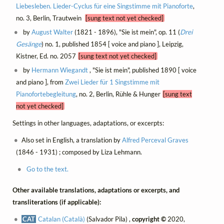
Liebesleben. Lieder-Cyclus für eine Singstimme mit Pianoforte
,
no. 3, Berlin, Trautwein
[sung text not yet checked]
by
August Walter
(1821 - 1896), "Sie ist mein", op. 11 (
Drei
Gesänge
) no. 1, published 1854 [ voice and piano ], Leipzig,
Kistner, Ed. no. 2057
[sung text not yet checked]
by
Hermann Wiegandt
, "Sie ist mein", published 1890 [ voice
and piano ], from
Zwei Lieder für 1 Singstimme mit
Pianofortebegleitung
, no. 2, Berlin, Rühle & Hunger
[sung text
not yet checked]
Settings in other languages, adaptations, or excerpts:
Also set in English, a translation by
Alfred Perceval Graves
(1846 - 1931) ; composed by Liza Lehmann.
Go to the text.
Other available translations, adaptations or excerpts, and
transliterations (if applicable):
CAT
Catalan (Català)
(Salvador Pila) ,
copyright ©
2020,