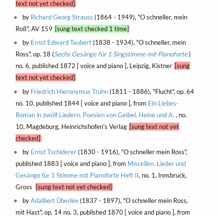
text not yet checked]
by
Richard Georg Strauss
(1864 - 1949), "O schneller, mein
Roß", AV 159
[sung text checked 1 time]
by
Ernst Edward Taubert
(1838 - 1934), "O schneller, mein
Ross", op. 18 (
Sechs Gesänge für 1 Singstimme mit Pianoforte
)
no. 6, published 1872 [ voice and piano ], Leipzig, Kistner
[sung
text not yet checked]
by
Friedrich Hieronymus Truhn
(1811 - 1886), "Flucht", op. 64
no. 10, published 1844 [ voice and piano ], from
Ein Liebes-
Roman in zwölf Liedern. Poesien von Geibel, Heine und A.
, no.
10, Magdeburg, Heinrichshofen's Verlag
[sung text not yet
checked]
by
Ernst Tschiderer
(1830 - 1916), "O schneller mein Ross",
published 1883 [ voice and piano ], from
Miscellen. Lieder und
Gesänge für 1 Stimme mit Pianoforte Heft II
, no. 1, Innsbruck,
Gross
[sung text not yet checked]
by
Adalbert Ûberlée
(1837 - 1897), "O schneller mein Ross,
mit Hast", op. 14 no. 3, published 1870 [ voice and piano ], from