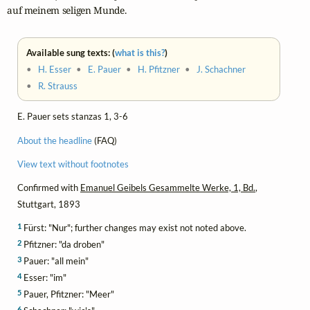
auf meinem seligen Munde.
Available sung texts: (
what is this?
)
•
H. Esser
•
E. Pauer
•
H. Pfitzner
•
J. Schachner
•
R. Strauss
E. Pauer sets stanzas 1, 3-6
About the headline
(FAQ)
View text without footnotes
Confirmed with
Emanuel Geibels Gesammelte Werke, 1, Bd.
,
Stuttgart, 1893
1
Fürst: "Nur"; further changes may exist not noted above.
2
Pfitzner: "da droben"
3
Pauer: "all mein"
4
Esser: "im"
5
Pauer, Pfitzner: "Meer"
6