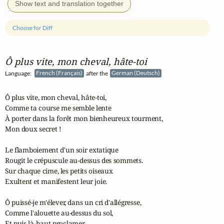
Show text and translation together
Choose for Diff
Ô plus vite, mon cheval, hâte‑toi
Language:
French (Français)
after the
German (Deutsch)
Ô plus vite, mon cheval, hâte-toi,

Comme ta course me semble lente

À porter dans la forêt mon bienheureux tourment,

Mon doux secret !

Le flamboiement d'un soir extatique

Rougit le crépuscule au-dessus des sommets.

Sur chaque cime, les petits oiseaux

Exultent et manifestent leur joie.

Ô puissé-je m'élever, dans un cri d'allégresse,

Comme l'alouette au-dessus du sol,

Et puis là-haut proclamer
