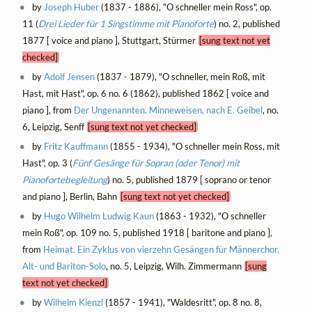
by
Joseph Huber
(1837 - 1886), "O schneller mein Ross", op.
11 (
Drei Lieder für 1 Singstimme mit Pianoforte
) no. 2, published
1877 [ voice and piano ], Stuttgart, Stürmer
[sung text not yet
checked]
by
Adolf Jensen
(1837 - 1879), "O schneller, mein Roß, mit
Hast, mit Hast", op. 6 no. 6 (1862), published 1862 [ voice and
piano ], from
Der Ungenannten. Minneweisen, nach E. Geibel
, no.
6, Leipzig, Senff
[sung text not yet checked]
by
Fritz Kauffmann
(1855 - 1934), "O schneller mein Ross, mit
Hast", op. 3 (
Fünf Gesänge für Sopran (oder Tenor) mit
Pianofortebegleitung
) no. 5, published 1879 [ soprano or tenor
and piano ], Berlin, Bahn
[sung text not yet checked]
by
Hugo Wilhelm Ludwig Kaun
(1863 - 1932), "O schneller
mein Roß", op. 109 no. 5, published 1918 [ baritone and piano ],
from
Heimat. Ein Zyklus von vierzehn Gesängen für Männerchor,
Alt- und Bariton-Solo
, no. 5, Leipzig, Wilh. Zimmermann
[sung
text not yet checked]
by
Wilhelm Kienzl
(1857 - 1941), "Waldesritt", op. 8 no. 8,