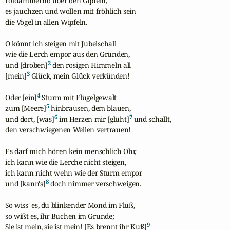
rotdämmernd über den Gipfeln,

es jauchzen und wollen mit fröhlich sein

die Vögel in allen Wipfeln.

O könnt ich steigen mit Jubelschall

wie die Lerch empor aus den Gründen,

2
und [droben]
 den rosigen Himmeln all

3
[mein]
 Glück, mein Glück verkünden!

4
Oder [ein]
 Sturm mit Flügelgewalt

5
zum [Meere]
 hinbrausen, dem blauen,

6
7
und dort, [was]
 im Herzen mir [glüht]
 und schallt,

den verschwiegenen Wellen vertrauen!

Es darf mich hören kein menschlich Ohr,

ich kann wie die Lerche nicht steigen,

ich kann nicht wehn wie der Sturm empor

8
und [kann's]
 doch nimmer verschweigen.

So wiss' es, du blinkender Mond im Fluß,

so wißt es, ihr Buchen im Grunde;

9
Sie ist mein, sie ist mein! [Es brennt ihr Kuß]