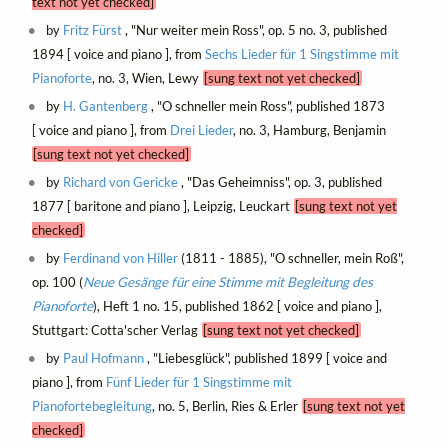
text not yet checked]
by
Fritz Fürst
, "Nur weiter mein Ross", op. 5 no. 3, published
1894 [ voice and piano ], from
Sechs Lieder für 1 Singstimme mit
Pianoforte
, no. 3, Wien, Lewy
[sung text not yet checked]
by
H. Gantenberg
, "O schneller mein Ross", published 1873
[ voice and piano ], from
Drei Lieder
, no. 3, Hamburg, Benjamin
[sung text not yet checked]
by
Richard von Gericke
, "Das Geheimniss", op. 3, published
1877 [ baritone and piano ], Leipzig, Leuckart
[sung text not yet
checked]
by
Ferdinand von Hiller
(1811 - 1885), "O schneller, mein Roß",
op. 100 (
Neue Gesänge für eine Stimme mit Begleitung des
Pianoforte
), Heft 1 no. 15, published 1862 [ voice and piano ],
Stuttgart: Cotta'scher Verlag
[sung text not yet checked]
by
Paul Hofmann
, "Liebesglück", published 1899 [ voice and
piano ], from
Fünf Lieder für 1 Singstimme mit
Pianofortebegleitung
, no. 5, Berlin, Ries & Erler
[sung text not yet
checked]