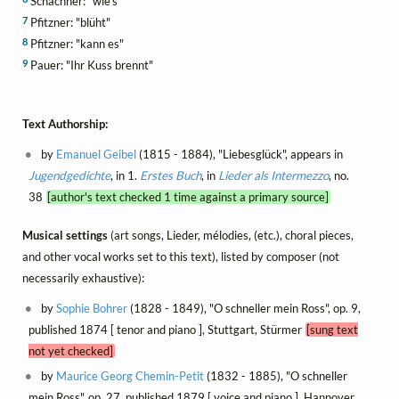
Schachner: "wie's"
7
Pfitzner: "blüht"
8
Pfitzner: "kann es"
9
Pauer: "Ihr Kuss brennt"
Text Authorship:
by
Emanuel Geibel
(1815 - 1884), "Liebesglück", appears in
Jugendgedichte
, in 1.
Erstes Buch
, in
Lieder als Intermezzo
, no.
38
[author's text checked 1 time against a primary source]
Musical settings
(art songs, Lieder, mélodies, (etc.), choral pieces,
and other vocal works set to this text), listed by composer (not
necessarily exhaustive):
by
Sophie Bohrer
(1828 - 1849), "O schneller mein Ross", op. 9,
published 1874 [ tenor and piano ], Stuttgart, Stürmer
[sung text
not yet checked]
by
Maurice Georg Chemin-Petit
(1832 - 1885), "O schneller
mein Ross", op. 27, published 1879 [ voice and piano ], Hannover,