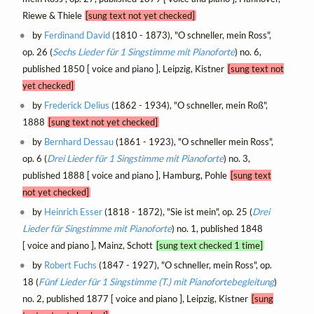
Riewe & Thiele
[sung text not yet checked]
by
Ferdinand David
(1810 - 1873), "O schneller, mein Ross",
op. 26 (
Sechs Lieder für 1 Singstimme mit Pianoforte
) no. 6,
published 1850 [ voice and piano ], Leipzig, Kistner
[sung text not
yet checked]
by
Frederick Delius
(1862 - 1934), "O schneller, mein Roß",
1888
[sung text not yet checked]
by
Bernhard Dessau
(1861 - 1923), "O schneller mein Ross",
op. 6 (
Drei Lieder für 1 Singstimme mit Pianoforte
) no. 3,
published 1888 [ voice and piano ], Hamburg, Pohle
[sung text
not yet checked]
by
Heinrich Esser
(1818 - 1872), "Sie ist mein", op. 25 (
Drei
Lieder für Singstimme mit Pianoforte
) no. 1, published 1848
[ voice and piano ], Mainz, Schott
[sung text checked 1 time]
by
Robert Fuchs
(1847 - 1927), "O schneller, mein Ross", op.
18 (
Fünf Lieder für 1 Singstimme (T.) mit Pianofortebegleitung
)
no. 2, published 1877 [ voice and piano ], Leipzig, Kistner
[sung