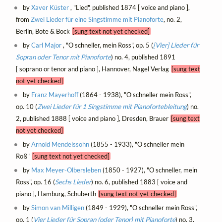
by
Xaver Küster
, "Lied", published 1874 [ voice and piano ],
from
Zwei Lieder für eine Singstimme mit Pianoforte
, no. 2,
Berlin, Bote & Bock
[sung text not yet checked]
by
Carl Major
, "O schneller, mein Ross", op. 5 (
[Vier] Lieder für
Sopran oder Tenor mit Pianoforte
) no. 4, published 1891
[ soprano or tenor and piano ], Hannover, Nagel Verlag
[sung text
not yet checked]
by
Franz Mayerhoff
(1864 - 1938), "O schneller mein Ross",
op. 10 (
Zwei Lieder für 1 Singstimme mit Pianofortebleitung
) no.
2, published 1888 [ voice and piano ], Dresden, Brauer
[sung text
not yet checked]
by
Arnold Mendelssohn
(1855 - 1933), "O schneller mein
Roß"
[sung text not yet checked]
by
Max Meyer-Olbersleben
(1850 - 1927), "O schneller, mein
Ross", op. 16 (
Sechs Lieder
) no. 6, published 1883 [ voice and
piano ], Hamburg, Schuberth
[sung text not yet checked]
by
Simon van Milligen
(1849 - 1929), "O schneller mein Ross",
op. 1 (
Vier Lieder für Sopran (oder Tenor) mit Pianoforte
) no. 3,