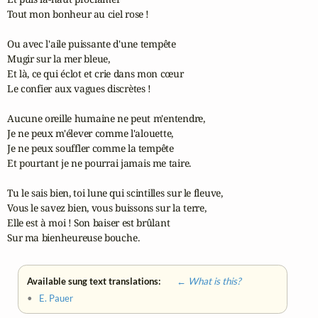
Tout mon bonheur au ciel rose !

Ou avec l'aile puissante d'une tempête

Mugir sur la mer bleue,

Et là, ce qui éclot et crie dans mon cœur

Le confier aux vagues discrètes !

Aucune oreille humaine ne peut m'entendre,

Je ne peux m'élever comme l'alouette,

Je ne peux souffler comme la tempête

Et pourtant je ne pourrai jamais me taire.

Tu le sais bien, toi lune qui scintilles sur le fleuve,

Vous le savez bien, vous buissons sur la terre,

Elle est à moi ! Son baiser est brûlant

Sur ma bienheureuse bouche.
Available sung text translations:
← What is this?
•
E. Pauer