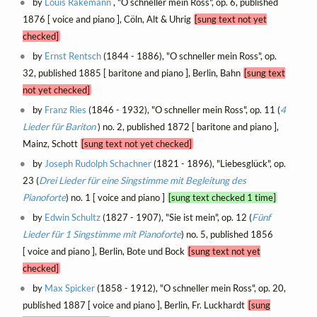
by
Louis Rakemann
, "O schneller mein Ross", op. 6, published
1876 [ voice and piano ], Cöln, Alt & Uhrig
[sung text not yet
checked]
by
Ernst Rentsch
(1844 - 1886), "O schneller mein Ross", op.
32, published 1885 [ baritone and piano ], Berlin, Bahn
[sung text
not yet checked]
by
Franz Ries
(1846 - 1932), "O schneller mein Ross", op. 11 (
4
Lieder für Bariton
) no. 2, published 1872 [ baritone and piano ],
Mainz, Schott
[sung text not yet checked]
by
Joseph Rudolph Schachner
(1821 - 1896), "Liebesglück", op.
23 (
Drei Lieder für eine Singstimme mit Begleitung des
Pianoforte
) no. 1 [ voice and piano ]
[sung text checked 1 time]
by
Edwin Schultz
(1827 - 1907), "Sie ist mein", op. 12 (
Fünf
Lieder für 1 Singstimme mit Pianoforte
) no. 5, published 1856
[ voice and piano ], Berlin, Bote und Bock
[sung text not yet
checked]
by
Max Spicker
(1858 - 1912), "O schneller mein Ross", op. 20,
published 1887 [ voice and piano ], Berlin, Fr. Luckhardt
[sung