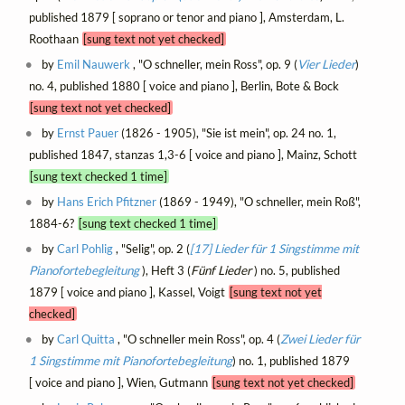
published 1879 [ soprano or tenor and piano ], Amsterdam, L.
Roothaan
[sung text not yet checked]
by
Emil Nauwerk
, "O schneller, mein Ross", op. 9 (
Vier Lieder
)
no. 4, published 1880 [ voice and piano ], Berlin, Bote & Bock
[sung text not yet checked]
by
Ernst Pauer
(1826 - 1905), "Sie ist mein", op. 24 no. 1,
published 1847, stanzas 1,3-6 [ voice and piano ], Mainz, Schott
[sung text checked 1 time]
by
Hans Erich Pfitzner
(1869 - 1949), "O schneller, mein Roß",
1884-6?
[sung text checked 1 time]
by
Carl Pohlig
, "Selig", op. 2 (
[17] Lieder für 1 Singstimme mit
Pianofortebegleitung
), Heft 3 (
Fünf Lieder
) no. 5, published
1879 [ voice and piano ], Kassel, Voigt
[sung text not yet
checked]
by
Carl Quitta
, "O schneller mein Ross", op. 4 (
Zwei Lieder für
1 Singstimme mit Pianofortebegleitung
) no. 1, published 1879
[ voice and piano ], Wien, Gutmann
[sung text not yet checked]