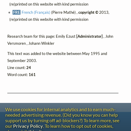
(re)printed on this website with kind permission
FRE
French (Français)
(Pierre Mathé) ,
copyright ©
2013,
(re)printed on this website with kind permission
Research team for this page: Emily Ezust
[Administrator]
, John
Versmoren , Johann Winkler
This text was added to the website between May 1995 and
September 2003.
Line count:
24
Word count:
161
We use cookies for internal analytics and to earn much-
needed advertising revenue. (Did you know you can help
Contact
support us by turning off ad-blockers?) To learn more, see
Copyright
our
Privacy Policy
. To learn how to opt out of cookies,
Privacy