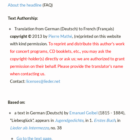
About the headline
(FAQ)
Text Authorship:
Translation from German (Deutsch) to French (Français)
copyright ©
2013 by
Pierre Mathé
, (re)printed on this website
with kind permission.
To reprint and distribute this author's work
for concert programs, CD booklets, etc., you may ask the
copyright-holder(s) directly or ask us; we are authorized to grant
permission on their behalf. Please provide the translator's name
when contacting us.
Contact:
licenses@
lieder.
net
Based on:
a text in German (Deutsch) by
Emanuel Geibel
(1815 - 1884),
"Liebesglück", appears in
Jugendgedichte
, in 1.
Erstes Buch
, in
Lieder als Intermezzo
, no. 38
Go to the text page.