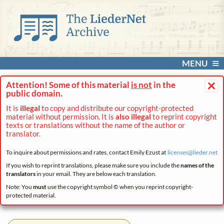
MENU
×
Attention! Some of this material
is not
in the
public domain.
It is
illegal
to copy and distribute our copyright-protected
material without permission. It is
also illegal
to reprint copyright
texts or translations without the name of the author or
translator.
To inquire about permissions and rates, contact Emily Ezust at
licenses@
lieder.
net
If you wish to reprint translations, please make sure you include the
names of the
translators
in your email. They are below each translation.
Note: You
must
use the copyright symbol © when you reprint copyright-
protected material.