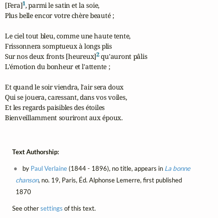
1
[Fera]
, parmi le satin et la soie,

Plus belle encor votre chère beauté ;

Le ciel tout bleu, comme une haute tente,

Frissonnera somptueux à longs plis

2
Sur nos deux fronts [heureux]
 qu'auront pâlis

L'émotion du bonheur et l'attente ;

Et quand le soir viendra, l'air sera doux

Qui se jouera, caressant, dans vos voiles,

Et les regards paisibles des étoiles

Bienveillamment souriront aux époux.
Text Authorship:
by
Paul Verlaine
(1844 - 1896), no title, appears in
La bonne
chanson
, no. 19, Paris, Éd. Alphonse Lemerre, first published
1870
See other
settings
of this text.