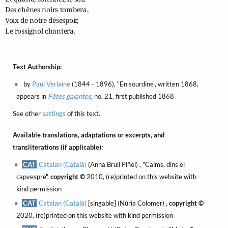
Des chênes noirs tombera,

Voix de notre désespoir,

Le rossignol chantera.
Text Authorship:
by
Paul Verlaine
(1844 - 1896), "En sourdine", written 1868,
appears in
Fêtes galantes
, no. 21, first published 1868
See other
settings
of this text.
Available translations, adaptations or excerpts, and
transliterations (if applicable):
CAT
Catalan (Català)
(Anna Brull Piñol) , "Calms, dins el
capvespre",
copyright ©
2010, (re)printed on this website with
kind permission
CAT
Catalan (Català)
[singable] (Núria Colomer) ,
copyright ©
2020, (re)printed on this website with kind permission