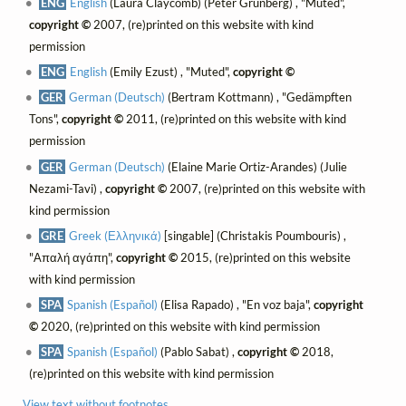
ENG
English
(Laura Claycomb) (Peter Grunberg) , "Muted",
copyright ©
2007, (re)printed on this website with kind
permission
ENG
English
(Emily Ezust) , "Muted",
copyright ©
GER
German (Deutsch)
(Bertram Kottmann) , "Gedämpften
Tons",
copyright ©
2011, (re)printed on this website with kind
permission
GER
German (Deutsch)
(Elaine Marie Ortiz-Arandes) (Julie
Nezami-Tavi) ,
copyright ©
2007, (re)printed on this website with
kind permission
GRE
Greek (Ελληνικά)
[singable] (Christakis Poumbouris) ,
"Απαλή αγάπη",
copyright ©
2015, (re)printed on this website
with kind permission
SPA
Spanish (Español)
(Elisa Rapado) , "En voz baja",
copyright
©
2020, (re)printed on this website with kind permission
SPA
Spanish (Español)
(Pablo Sabat) ,
copyright ©
2018,
(re)printed on this website with kind permission
View text without footnotes