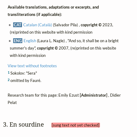
Available translations, adaptations or excerpts, and
transliterations (if applicable):
CAT
Catalan (Català)
(Salvador Pila) ,
copyright ©
2023,
(re)printed on this website with kind permission
ENG
English
(Laura L. Nagle) , "And so, it shall be on a bright
summer's day",
copyright ©
2007, (re)printed on this website
with kind permission
View text without footnotes
1
Sokolov: "Sera"
2
omitted by Fauré.
Research team for this page: Emily Ezust
[Administrator]
, Didier
Pelat
3. En sourdine 
[sung text not yet checked]