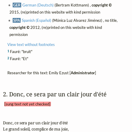
GER
German (Deutsch)
(Bertram Kottmann) ,
copyright ©
2015, (re)printed on this website with kind permission
SPA
Spanish (Español)
(Mónica Luz Alvarez Jiménez) , no title,
copyright ©
2012, (re)printed on this website with kind
permission
View text without footnotes
1
Fauré: "bruit"
2
Fauré: "Et"
Researcher for this text: Emily Ezust [
Administrator
]
2. Donc, ce sera par un clair jour d'été 
[sung text not yet checked]
Donc, ce sera par un clair jour d'été

Le grand soleil, complice de ma joie,
