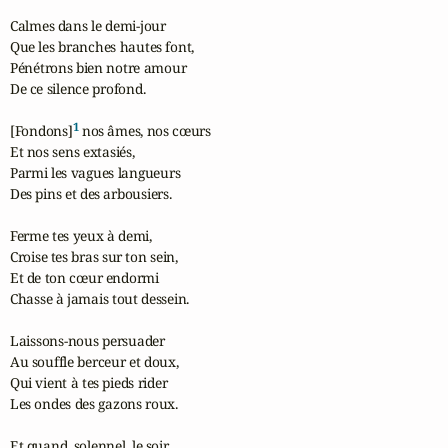
Calmes dans le demi-jour

Que les branches hautes font,

Pénétrons bien notre amour

De ce silence profond.

1
[Fondons]
 nos âmes, nos cœurs

Et nos sens extasiés,

Parmi les vagues langueurs

Des pins et des arbousiers.

Ferme tes yeux à demi,

Croise tes bras sur ton sein,

Et de ton cœur endormi

Chasse à jamais tout dessein.

Laissons-nous persuader

Au souffle berceur et doux,

Qui vient à tes pieds rider

Les ondes des gazons roux.

Et quand, solennel, le soir
