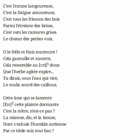
C'est l'extase langoureuse,

C'est la fatigue amoureuse,

C'est tous les frissons des bois

Parmi l'étreinte des brises,

C'est vers les ramures grises

Le chœur des petites voix.

O le frêle et frais murmure !

Cela gazouille et susurre,

1
Cela ressemble au [cri]
 doux

Que l'herbe agitée expire...

Tu dirais, sous l'eau qui vire,

Le roulis sourd des cailloux.

Cette âme qui se lamente

2
[En]
 cette plainte dormante

C'est la nôtre, n'est-ce pas ?

La mienne, dis, et la tienne,

Dont s'exhale l'humble antienne

Par ce tiède soir, tout bas ?