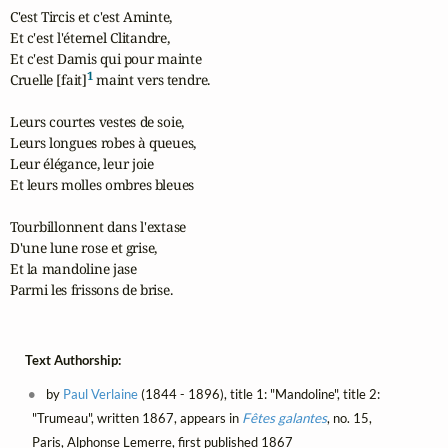
C'est Tircis et c'est Aminte,

Et c'est l'éternel Clitandre,

Et c'est Damis qui pour mainte

1
Cruelle [fait]
 maint vers tendre.

Leurs courtes vestes de soie,

Leurs longues robes à queues,

Leur élégance, leur joie

Et leurs molles ombres bleues

Tourbillonnent dans l'extase

D'une lune rose et grise,

Et la mandoline jase

Parmi les frissons de brise.
Text Authorship:
by
Paul Verlaine
(1844 - 1896), title 1: "Mandoline", title 2:
"Trumeau", written 1867, appears in
Fêtes galantes
, no. 15,
Paris, Alphonse Lemerre, first published 1867