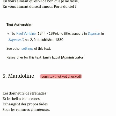
En vous aimant qu'est-il de bon que je ne fasse,

En vous aimant du seul amour, Porte du ciel ?
Text Authorship:
by
Paul Verlaine
(1844 - 1896), no title, appears in
Sagesse
, in
Sagesse II
, no. 2, first published 1880
See other
settings
of this text.
Researcher for this text: Emily Ezust [
Administrator
]
5. Mandoline 
[sung text not yet checked]
Les donneurs de sérénades

Et les belles écouteuses

Échangent des propos fades

Sous les ramures chanteuses.
