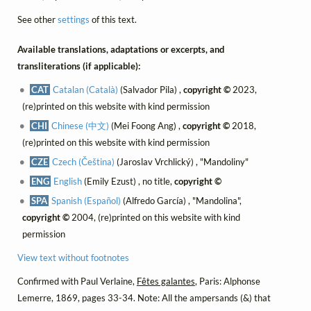
See other
settings
of this text.
Available translations, adaptations or excerpts, and
transliterations (if applicable):
CAT
Catalan (Català)
(Salvador Pila) ,
copyright ©
2023,
(re)printed on this website with kind permission
CHI
Chinese (中文)
(Mei Foong Ang) ,
copyright ©
2018,
(re)printed on this website with kind permission
CZE
Czech (Čeština)
(Jaroslav Vrchlický) , "Mandoliny"
ENG
English
(Emily Ezust) , no title,
copyright ©
SPA
Spanish (Español)
(Alfredo García) , "Mandolina",
copyright ©
2004, (re)printed on this website with kind
permission
View text without footnotes
Confirmed with Paul Verlaine,
Fêtes galantes
, Paris: Alphonse
Lemerre, 1869, pages 33-34. Note: All the ampersands (&) that