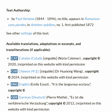
Text Authorship:
by
Paul Verlaine
(1844 - 1896), no title, appears in
Romances
sans paroles
, in
Ariettes oubliées
, no. 1, first published 1872
See other
settings
of this text.
Available translations, adaptations or excerpts, and
transliterations (if applicable):
CAT
Catalan (Català)
[singable] (Núria Colomer) ,
copyright ©
2020, (re)printed on this website with kind permission
CHI
Chinese (中文)
[singable] (Dr Huaixing Wang) ,
copyright
©
2024, (re)printed on this website with kind permission
ENG
English
(Emily Ezust) , "It is the langorous ecstasy",
copyright ©
GER
German (Deutsch)
(Pierre Mathé) , "Es ist die
verführerische Verzückung",
copyright ©
2012, (re)printed on this
website with kind permission