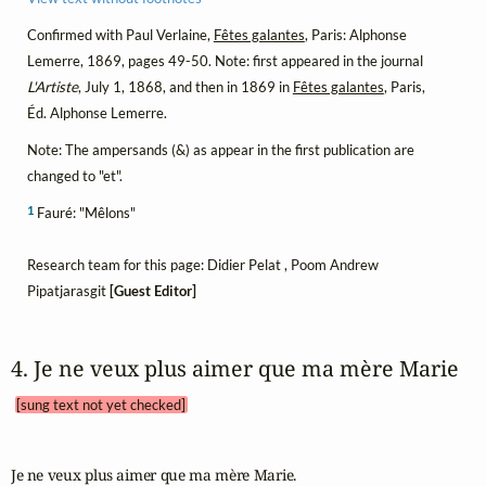
Confirmed with Paul Verlaine,
Fêtes galantes
, Paris: Alphonse
Lemerre, 1869, pages 49-50. Note: first appeared in the journal
L'Artiste
, July 1, 1868, and then in 1869 in
Fêtes galantes
, Paris,
Éd. Alphonse Lemerre.
Note: The ampersands (&) as appear in the first publication are
changed to "et".
1
Fauré: "Mêlons"
Research team for this page: Didier Pelat , Poom Andrew
Pipatjarasgit
[Guest Editor]
4. Je ne veux plus aimer que ma mère Marie 
[sung text not yet checked]
Je ne veux plus aimer que ma mère Marie.
