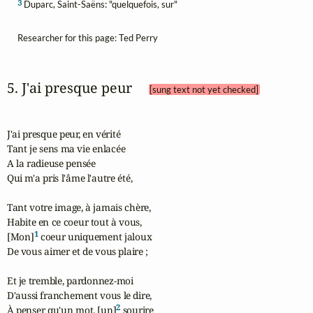
3
Duparc, Saint-Saëns: "quelquefois, sur"
Researcher for this page: Ted Perry
5. J'ai presque peur 
[sung text not yet checked]
J'ai presque peur, en vérité

Tant je sens ma vie enlacée

A la radieuse pensée

Qui m'a pris l'âme l'autre été,

Tant votre image, à jamais chère,

Habite en ce coeur tout à vous,

1
[Mon]
 coeur uniquement jaloux

De vous aimer et de vous plaire ;

Et je tremble, pardonnez-moi

D'aussi franchement vous le dire,

2
À penser qu'un mot, [un]
 sourire
