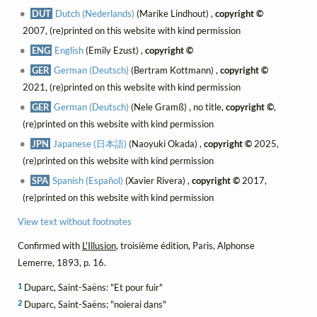
DUT
Dutch (Nederlands)
(Marike Lindhout) ,
copyright ©
2007, (re)printed on this website with kind permission
ENG
English
(Emily Ezust) ,
copyright ©
GER
German (Deutsch)
(Bertram Kottmann) ,
copyright ©
2021, (re)printed on this website with kind permission
GER
German (Deutsch)
(Nele Gramß) , no title,
copyright ©
,
(re)printed on this website with kind permission
JPN
Japanese (日本語)
(Naoyuki Okada) ,
copyright ©
2025,
(re)printed on this website with kind permission
SPA
Spanish (Español)
(Xavier Rivera) ,
copyright ©
2017,
(re)printed on this website with kind permission
View text without footnotes
Confirmed with
L'Illusion
, troisième édition, Paris, Alphonse
Lemerre, 1893, p. 16.
1
Duparc, Saint-Saëns: "Et pour fuir"
2
Duparc, Saint-Saëns: "noierai dans"