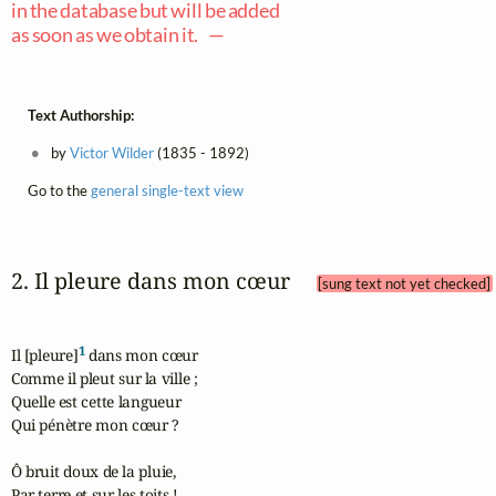
in the database but will be added
as soon as we obtain it. —
Text Authorship:
by
Victor Wilder
(1835 - 1892)
Go to the
general single-text view
2. Il pleure dans mon cœur 
[sung text not yet checked]
1
Il [pleure]
 dans mon cœur

Comme il pleut sur la ville ;

Quelle est cette langueur

Qui pénètre mon cœur ?

Ô bruit doux de la pluie,

Par terre et sur les toits !
