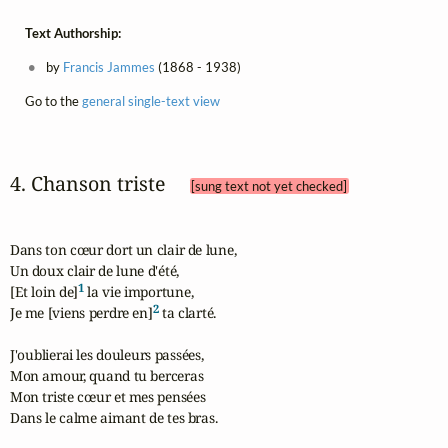
Text Authorship:
by
Francis Jammes
(1868 - 1938)
Go to the
general single-text view
4. Chanson triste 
[sung text not yet checked]
Dans ton cœur dort un clair de lune,

Un doux clair de lune d'été,

1
[Et loin de]
 la vie importune,

2
Je me [viens perdre en]
 ta clarté.

J'oublierai les douleurs passées,

Mon amour, quand tu berceras

Mon triste cœur et mes pensées

Dans le calme aimant de tes bras.
