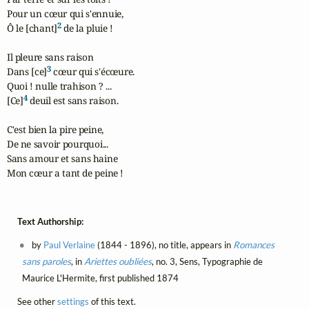
Pour un cœur qui s'ennuie,

2
Ô le [chant]
 de la pluie !

Il pleure sans raison

3
Dans [ce]
 cœur qui s'écœure.

Quoi ! nulle trahison ? ...

4
[Ce]
 deuil est sans raison.

C'est bien la pire peine,

De ne savoir pourquoi...

Sans amour et sans haine

Mon cœur a tant de peine !
Text Authorship:
by
Paul Verlaine
(1844 - 1896), no title, appears in
Romances
sans paroles
, in
Ariettes oubliées
, no. 3, Sens, Typographie de
Maurice L'Hermite, first published 1874
See other
settings
of this text.