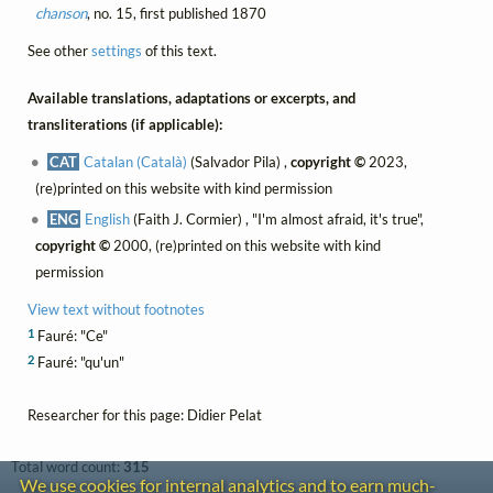
chanson
, no. 15, first published 1870
See other
settings
of this text.
Available translations, adaptations or excerpts, and
transliterations (if applicable):
CAT
Catalan (Català)
(Salvador Pila) ,
copyright ©
2023,
(re)printed on this website with kind permission
ENG
English
(Faith J. Cormier) , "I'm almost afraid, it's true",
copyright ©
2000, (re)printed on this website with kind
permission
View text without footnotes
1
Fauré: "Ce"
2
Fauré: "qu'un"
Researcher for this page: Didier Pelat
Total word count:
315
We use cookies for internal analytics and to earn much-