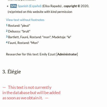
SPA
Spanish (Español)
(Elisa Rapado) ,
copyright ©
2020,
(re)printed on this website with kind permission
View text without footnotes
1
Rostand: "pleut"
2
Debussy: "bruit"
3
Bartlett, Fauré, Rostand: "mon"; Madetoja: "le"
4
Fauré, Rostand: "Mon"
Researcher for this text: Emily Ezust [
Administrator
]
3. Élégie
— This text is not currently
in the database but will be added
as soon as we obtain it. —