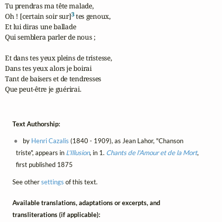
Tu prendras ma tête malade,

3
Oh ! [certain soir sur]
 tes genoux,

Et lui diras une ballade

Qui semblera parler de nous ;

Et dans tes yeux pleins de tristesse,

Dans tes yeux alors je boirai

Tant de baisers et de tendresses

Que peut-être je guérirai.
Text Authorship:
by
Henri Cazalis
(1840 - 1909), as Jean Lahor, "Chanson
triste", appears in
L'Illusion
, in 1.
Chants de l'Amour et de la Mort
,
first published 1875
See other
settings
of this text.
Available translations, adaptations or excerpts, and
transliterations (if applicable):