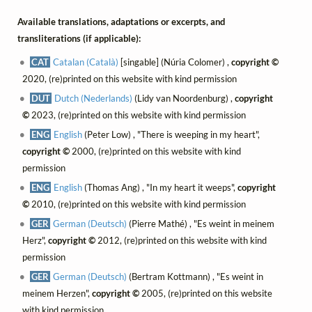
Available translations, adaptations or excerpts, and
transliterations (if applicable):
CAT
Catalan (Català)
[singable] (Núria Colomer) ,
copyright ©
2020, (re)printed on this website with kind permission
DUT
Dutch (Nederlands)
(Lidy van Noordenburg) ,
copyright
©
2023, (re)printed on this website with kind permission
ENG
English
(Peter Low) , "There is weeping in my heart",
copyright ©
2000, (re)printed on this website with kind
permission
ENG
English
(Thomas Ang) , "In my heart it weeps",
copyright
©
2010, (re)printed on this website with kind permission
GER
German (Deutsch)
(Pierre Mathé) , "Es weint in meinem
Herz",
copyright ©
2012, (re)printed on this website with kind
permission
GER
German (Deutsch)
(Bertram Kottmann) , "Es weint in
meinem Herzen",
copyright ©
2005, (re)printed on this website
with kind permission