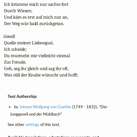
 Ich krümme mich nur sachte fort

 Durch Wiesen;

 Und käm es erst auf mich nur an,

 Der Weg wär bald zurückgetan.

Gesell
:

 Quelle meiner Liebesqual,

 Ich scheide;

 Du murmelst mir vielleicht einmal

 Zur Freude.

 Geh, sag ihr gleich und sag ihr oft,

 Was still der Knabe wünscht und hofft.
Text Authorship:
by
Johann Wolfgang von Goethe
(1749 - 1832), "Der
Junggesell und der Mühlbach"
See other
settings
of this text.