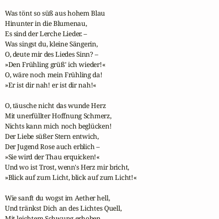
Was tönt so süß aus hohem Blau

Hinunter in die Blumenau,

Es sind der Lerche Lieder. –

Was singst du, kleine Sängerin,

O, deute mir des Liedes Sinn? –

»Den Frühling grüß' ich wieder!«

O, wäre noch mein Frühling da!

»Er ist dir nah! er ist dir nah!«

O, täusche nicht das wunde Herz

Mit unerfüllter Hoffnung Schmerz,

Nichts kann mich noch beglücken!

Der Liebe süßer Stern entwich,

Der Jugend Rose auch erblich –

»Sie wird der Thau erquicken!«

Und wo ist Trost, wenn's Herz mir bricht,

»Blick auf zum Licht, blick auf zum Licht!«

Wie sanft du wogst im Aether hell,

Und tränkst Dich an des Lichtes Quell,

Mit leichtem Schwung erhoben,
