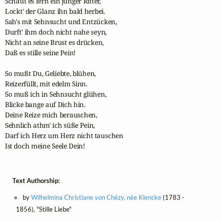
Schaut es fern ein junger Ritter,

Lockt' der Glanz ihn bald herbei.

Sah's mit Sehnsucht und Entzücken,

Durft' ihm doch nicht nahe seyn,

Nicht an seine Brust es drücken,

Daß es stille seine Pein!

So mußt Du, Geliebte, blühen,

Reizerfüllt, mit edelm Sinn.

So muß ich in Sehnsucht glühen,

Blicke bange auf Dich hin.

Deine Reize mich berauschen,

Sehnlich athm' ich süße Pein,

Darf ich Herz um Herz nicht tauschen

Ist doch meine Seele Dein!
Text Authorship:
by
Wilhelmina Christiane von Chézy, née Klencke
(1783 -
1856), "Stille Liebe"