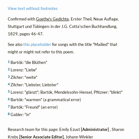
View text without footnotes
Confirmed with
Goethe's Gedichte
, Erster Theil, Neue Auflage,
Stuttgart und Tübingen: in der J.G. Cotta'schen Buchhandlung,
1829, pages 46-47.
See also
this placeholder
for songs with the title "Mailied" that
might or might not refer to this poem.
1
Bartók: "die Blüthen"
2
Lorenz: "Liebe"
3
Zilcher: "weite"
4
Zilcher: "Liebster, Liebster"
5
Lorenz: "glänzt"; Bartók, Mendelssohn-Hensel, Pfitzner: "blinkt"
6
Bartók: "warmen" (a grammatical error)
7
Bartók: "Freund" (an error)
8
Gabler: "in"
Research team for this page: Emily Ezust
[Administrator]
, Sharon
Krebs
[Senior Associate Editor]
, Johann Winkler