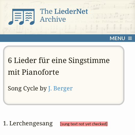
MENU
6 Lieder für eine Singstimme
mit Pianoforte
Song Cycle by
J. Berger
1. Lerchengesang 
[sung text not yet checked]