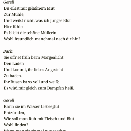
Gesell
:

 Du eilest mit gelaßnem Mut

 Zur Mühle,

 Und weißt nicht, was ich junges Blut

 Hier fühle.

 Es blickt die schöne Müllerin

 Wohl freundlich manchmal nach dir hin?

Bach
:

 Sie öffnet früh beim Morgenlicht

 Den Laden

 Und kommt, ihr liebes Angesicht

 Zu baden.

 Ihr Busen ist so voll und weiß;

 Es wird mir gleich zum Dampfen heiß.

Gesell
:

 Kann sie im Wasser Liebesglut

 Entzünden,

 Wie soll man Ruh mit Fleisch und Blut

 Wohl finden?

 Wenn man sie einmal nur gesehn;
