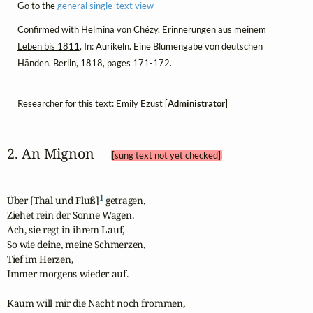
Go to the
general single-text view
Confirmed with Helmina von Chézy,
Erinnerungen aus meinem
Leben bis 1811
, In: Aurikeln. Eine Blumengabe von deutschen
Händen. Berlin, 1818, pages 171-172.
Researcher for this text: Emily Ezust [
Administrator
]
2. An Mignon 
[sung text not yet checked]
1
Über [Thal und Fluß]
 getragen,

Ziehet rein der Sonne Wagen.

Ach, sie regt in ihrem Lauf,

So wie deine, meine Schmerzen,

Tief im Herzen,

Immer morgens wieder auf.

Kaum will mir die Nacht noch frommen,
