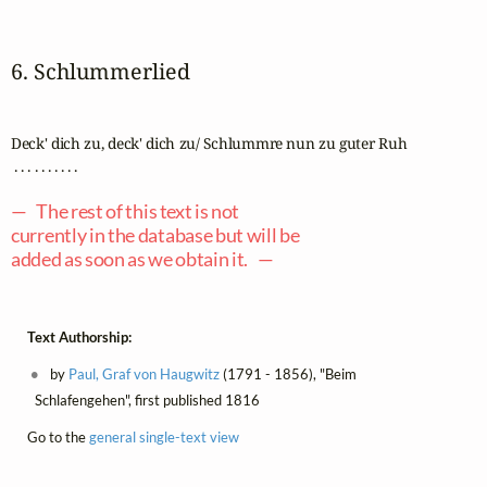
6. Schlummerlied
Deck' dich zu, deck' dich zu/ Schlummre nun zu guter Ruh

 . . . . . . . . . .

— The rest of this text is not
currently in the database but will be
added as soon as we obtain it. —
Text Authorship:
by
Paul, Graf von Haugwitz
(1791 - 1856), "Beim
Schlafengehen", first published 1816
Go to the
general single-text view