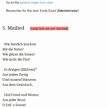
Go to the
general single-text view
Researcher for this text: Emily Ezust [
Administrator
]
5. Mailied 
[sung text not yet checked]
  Wie herrlich leuchtet

Mir die Natur!

Wie glänzt die Sonne!

Wie lacht die Flur!

1
  Es dringen [Blühten]
Aus jedem Zweig

Und tausend Stimmen

Aus dem Gesträuch,

  Und Freud und Wonne

Aus jeder Brust.

O Erd', o Sonne!
