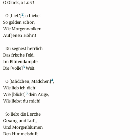
O Glück, o Lust!

2
  O [Lieb']
, o Liebe! 

So golden schön,

Wie Morgenwolken

Auf jenen Höhn!

  Du segnest herrlich

Das frische Feld,

Im Blütendampfe

3
Die [volle]
 Welt.

4
  O [Mädchen, Mädchen]
, 

Wie lieb ich dich!

5
Wie [blickt]
 dein Auge,

Wie liebst du mich!

  So liebt die Lerche

Gesang und Luft,

Und Morgenblumen

Den Himmelsduft.
