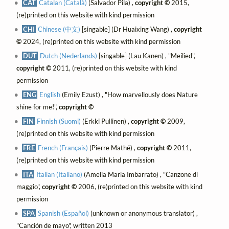
CAT
Catalan (Català)
(Salvador Pila) ,
copyright ©
2015,
(re)printed on this website with kind permission
CHI
Chinese (中文)
[singable] (Dr Huaixing Wang) ,
copyright
©
2024, (re)printed on this website with kind permission
DUT
Dutch (Nederlands)
[singable] (Lau Kanen) , "Meilied",
copyright ©
2011, (re)printed on this website with kind
permission
ENG
English
(Emily Ezust) , "How marvellously does Nature
shine for me!",
copyright ©
FIN
Finnish (Suomi)
(Erkki Pullinen) ,
copyright ©
2009,
(re)printed on this website with kind permission
FRE
French (Français)
(Pierre Mathé) ,
copyright ©
2011,
(re)printed on this website with kind permission
ITA
Italian (Italiano)
(Amelia Maria Imbarrato) , "Canzone di
maggio",
copyright ©
2006, (re)printed on this website with kind
permission
SPA
Spanish (Español)
(unknown or anonymous translator) ,
"Canción de mayo", written 2013