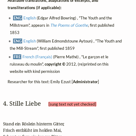
Available translations, adaptations or excerpts, and
transliterations (if applicable):
ENG
English
(Edgar Alfred Bowring) , "The Youth and the
Millstream", appears in
The Poems of Goethe
, first published
1853
ENG
English
(William Edmondstoune Aytoun) , "The Youth and
the Mill-Stream", first published 1859
FRE
French (Français)
(Pierre Mathé) , "Le garçon et le
ruisseau du moulin",
copyright ©
2012, (re)printed on this
website with kind permission
Researcher for this text: Emily Ezust [
Administrator
]
4. Stille Liebe 
[sung text not yet checked]
Stand ein Röslein hinterm Gitter,

Frisch entblüht im holden Mai,
