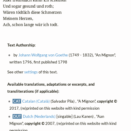
Und sogar gesund und roth;

Wären tödtlich diese Schmerzen

Meinem Herzen,

Ach, schon lange wär ich todt.
Text Authorship:
by
Johann Wolfgang von Goethe
(1749 - 1832), "An Mignon",
written 1796, first published 1798
See other
settings
of this text.
Available translations, adaptations or excerpts, and
transliterations (if applicable):
CAT
Catalan (Català)
(Salvador Pila) , "A Mignon",
copyright ©
2017, (re)printed on this website with kind permission
DUT
Dutch (Nederlands)
[singable] (Lau Kanen) , "Aan
Mignon",
copyright ©
2007, (re)printed on this website with kind
permission