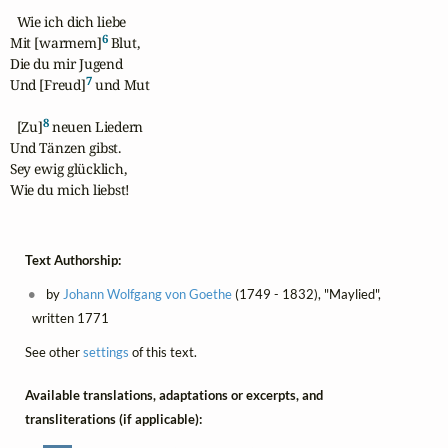
  Wie ich dich liebe

6
Mit [warmem]
 Blut,

Die du mir Jugend

7
Und [Freud]
 und Mut

8
  [Zu]
 neuen Liedern

Und Tänzen gibst.

Sey ewig glücklich,

Wie du mich liebst!
Text Authorship:
by
Johann Wolfgang von Goethe
(1749 - 1832), "Maylied",
written 1771
See other
settings
of this text.
Available translations, adaptations or excerpts, and
transliterations (if applicable):