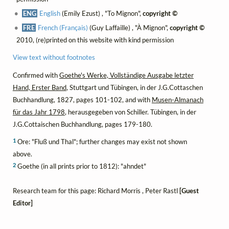
ENG
English
(Emily Ezust) , "To Mignon",
copyright ©
FRE
French (Français)
(Guy Laffaille) , "À Mignon",
copyright ©
2010, (re)printed on this website with kind permission
View text without footnotes
Confirmed with
Goethe's Werke, Vollständige Ausgabe letzter
Hand, Erster Band
, Stuttgart und Tübingen, in der J.G.Cottaschen
Buchhandlung, 1827, pages 101-102, and with
Musen-Almanach
für das Jahr 1798
, herausgegeben von Schiller. Tübingen, in der
J.G.Cottaischen Buchhandlung, pages 179-180.
1
Ore: "Fluß und Thal"; further changes may exist not shown
above.
2
Goethe (in all prints prior to 1812): "ahndet"
Research team for this page: Richard Morris , Peter Rastl
[Guest
Editor]