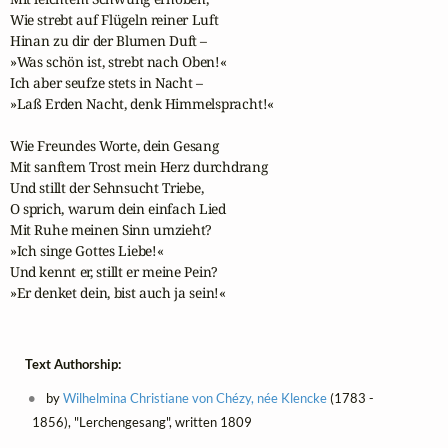
Wie strebt auf Flügeln reiner Luft

Hinan zu dir der Blumen Duft –

»Was schön ist, strebt nach Oben!«

Ich aber seufze stets in Nacht –

»Laß Erden Nacht, denk Himmelspracht!«

Wie Freundes Worte, dein Gesang

Mit sanftem Trost mein Herz durchdrang

Und stillt der Sehnsucht Triebe,

O sprich, warum dein einfach Lied

Mit Ruhe meinen Sinn umzieht?

»Ich singe Gottes Liebe!«

Und kennt er, stillt er meine Pein?

»Er denket dein, bist auch ja sein!«
Text Authorship:
by
Wilhelmina Christiane von Chézy, née Klencke
(1783 -
1856), "Lerchengesang", written 1809