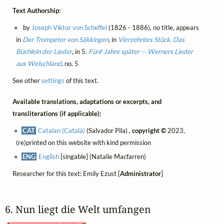
Text Authorship:
by
Joseph Viktor von Scheffel
(1826 - 1886), no title, appears
in
Der Trompeter von Säkkingen
, in
Vierzehntes Stück. Das
Büchlein der Lieder
, in 5.
Fünf Jahre später -- Werners Lieder
aus Welschland
, no. 5
See other
settings
of this text.
Available translations, adaptations or excerpts, and
transliterations (if applicable):
CAT
Catalan (Català)
(Salvador Pila) ,
copyright ©
2023,
(re)printed on this website with kind permission
ENG
English
[singable] (Natalie Macfarren)
Researcher for this text: Emily Ezust [
Administrator
]
6. Nun liegt die Welt umfangen 