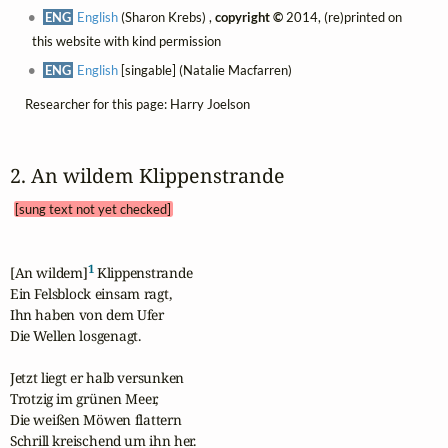
ENG
English
(Sharon Krebs) ,
copyright ©
2014, (re)printed on
this website with kind permission
ENG
English
[singable] (Natalie Macfarren)
Researcher for this page: Harry Joelson
2. An wildem Klippenstrande 
[sung text not yet checked]
1
[An wildem]
 Klippenstrande

Ein Felsblock einsam ragt,

Ihn haben von dem Ufer

Die Wellen losgenagt.

Jetzt liegt er halb versunken

Trotzig im grünen Meer,

Die weißen Möwen flattern

Schrill kreischend um ihn her.
