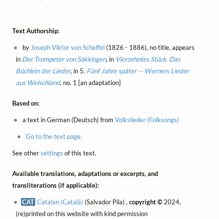
Text Authorship:
by
Joseph Viktor von Scheffel
(1826 - 1886), no title, appears
in
Der Trompeter von Säkkingen
, in
Vierzehntes Stück. Das
Büchlein der Lieder
, in 5.
Fünf Jahre später -- Werners Lieder
aus Welschland
, no. 1 [an adaptation]
Based on:
a text in German (Deutsch) from
Volkslieder (Folksongs)
Go to the text page.
See other
settings
of this text.
Available translations, adaptations or excerpts, and
transliterations (if applicable):
CAT
Catalan (Català)
(Salvador Pila) ,
copyright ©
2024,
(re)printed on this website with kind permission