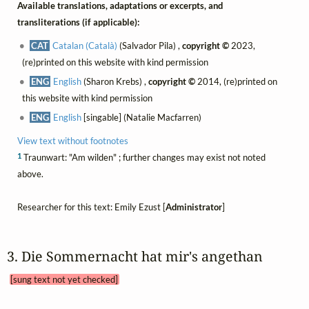
Available translations, adaptations or excerpts, and
transliterations (if applicable):
CAT
Catalan (Català)
(Salvador Pila) ,
copyright ©
2023,
(re)printed on this website with kind permission
ENG
English
(Sharon Krebs) ,
copyright ©
2014, (re)printed on
this website with kind permission
ENG
English
[singable] (Natalie Macfarren)
View text without footnotes
1
Traunwart: "Am wilden" ; further changes may exist not noted
above.
Researcher for this text: Emily Ezust [
Administrator
]
3. Die Sommernacht hat mir's angethan 
[sung text not yet checked]