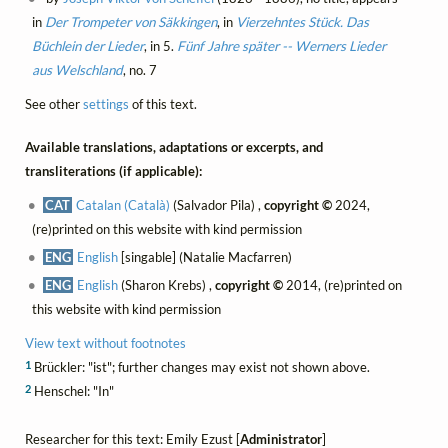
in
Der Trompeter von Säkkingen
, in
Vierzehntes Stück. Das
Büchlein der Lieder
, in 5.
Fünf Jahre später -- Werners Lieder
aus Welschland
, no. 7
See other
settings
of this text.
Available translations, adaptations or excerpts, and
transliterations (if applicable):
CAT
Catalan (Català)
(Salvador Pila) ,
copyright ©
2024,
(re)printed on this website with kind permission
ENG
English
[singable] (Natalie Macfarren)
ENG
English
(Sharon Krebs) ,
copyright ©
2014, (re)printed on
this website with kind permission
View text without footnotes
1
Brückler: "ist"; further changes may exist not shown above.
2
Henschel: "In"
Researcher for this text: Emily Ezust [
Administrator
]