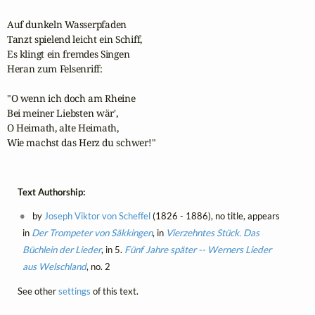
Auf dunkeln Wasserpfaden

Tanzt spielend leicht ein Schiff,

Es klingt ein fremdes Singen

Heran zum Felsenriff:

"O wenn ich doch am Rheine

Bei meiner Liebsten wär',

O Heimath, alte Heimath,

Wie machst das Herz du schwer!"
Text Authorship:
by
Joseph Viktor von Scheffel
(1826 - 1886), no title, appears
in
Der Trompeter von Säkkingen
, in
Vierzehntes Stück. Das
Büchlein der Lieder
, in 5.
Fünf Jahre später -- Werners Lieder
aus Welschland
, no. 2
See other
settings
of this text.