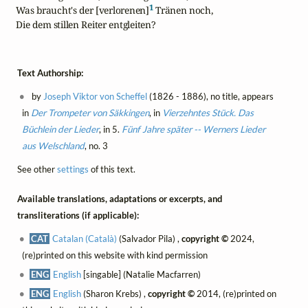
1
    Was braucht's der [verlorenen]
 Tränen noch,

    Die dem stillen Reiter entgleiten?
Text Authorship:
by
Joseph Viktor von Scheffel
(1826 - 1886), no title, appears
in
Der Trompeter von Säkkingen
, in
Vierzehntes Stück. Das
Büchlein der Lieder
, in 5.
Fünf Jahre später -- Werners Lieder
aus Welschland
, no. 3
See other
settings
of this text.
Available translations, adaptations or excerpts, and
transliterations (if applicable):
CAT
Catalan (Català)
(Salvador Pila) ,
copyright ©
2024,
(re)printed on this website with kind permission
ENG
English
[singable] (Natalie Macfarren)
ENG
English
(Sharon Krebs) ,
copyright ©
2014, (re)printed on