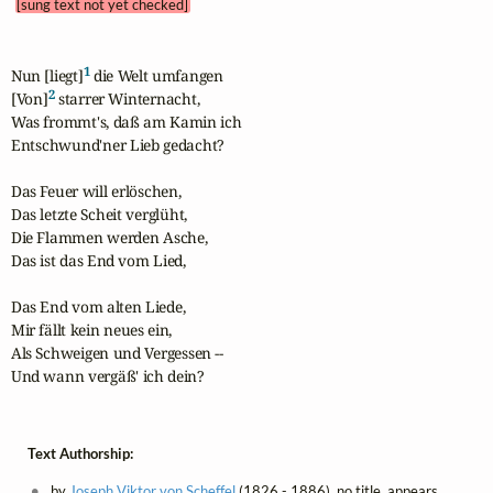
[sung text not yet checked]
1
Nun [liegt]
 die Welt umfangen

2
[Von]
 starrer Winternacht,

Was frommt's, daß am Kamin ich

Entschwund'ner Lieb gedacht?

Das Feuer will erlöschen,

Das letzte Scheit verglüht,

Die Flammen werden Asche,

Das ist das End vom Lied,

Das End vom alten Liede,

Mir fällt kein neues ein,

Als Schweigen und Vergessen --

Und wann vergäß' ich dein?
Text Authorship:
by
Joseph Viktor von Scheffel
(1826 - 1886), no title, appears