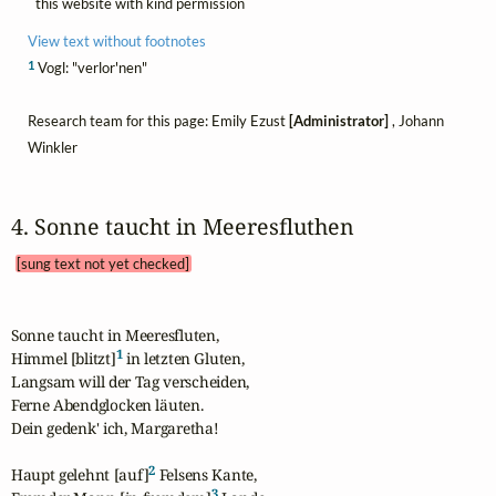
this website with kind permission
View text without footnotes
1
Vogl: "verlor'nen"
Research team for this page: Emily Ezust
[Administrator]
, Johann
Winkler
4. Sonne taucht in Meeresfluthen 
[sung text not yet checked]
Sonne taucht in Meeresfluten,

1
Himmel [blitzt]
 in letzten Gluten,

Langsam will der Tag verscheiden,

Ferne Abendglocken läuten.

Dein gedenk' ich, Margaretha!

2
Haupt gelehnt [auf]
 Felsens Kante,

3