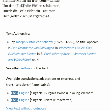
Fremder Mann [in fremdem]
 Lande.

4
Um den [Fuß]
 die Wellen schäumen,

Durch die Seele zieht ein Träumen.

Dein gedenk' ich, Margaretha!
Text Authorship:
by
Joseph Viktor von Scheffel
(1826 - 1886), no title, appears
in
Der Trompeter von Säkkingen
, in
Vierzehntes Stück. Das
Büchlein der Lieder
, in 5.
Fünf Jahre später -- Werners Lieder
aus Welschland
, no. 4
See other
settings
of this text.
Available translations, adaptations or excerpts, and
transliterations (if applicable):
ENG
English
[singable] (Virginia Woods) , "Young Werner"
ENG
English
[singable] (Natalie Macfarren)
View text without footnotes