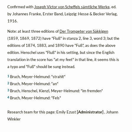
Confirmed with
Joseph Victor von Scheffels sämtliche Werke
, ed.
by Johannes Franke, Erster Band, Leipzig: Hesse & Becker Verlag,
1916.
Note: at least three editions of
Der Trompeter von Säkkigen
(1859, 1869, 1872) have "Fluß" in stanza 2, line 3, word 3; but the
editions of 1874, 1883, and 1890 have "Fuß", as does the above
edition. Henschel uses "Fluß" in his setting, but since the English
translation in the score has "at my feet" in that line, it seems this is
a typo and "Fuß" should be sung instead.
1
Bruch, Meyer-Helmund: "strahlt"
2
Bruch, Meyer-Helmund: "an"
3
Bruch, Henschel, Kienzl, Meyer-Helmund: "im fremden"
4
Bruch, Meyer-Helmund: "Fels"
Research team for this page: Emily Ezust
[Administrator]
, Johann
Winkler