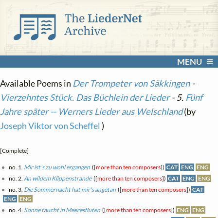
MENU
Available Poems in
Der Trompeter von Säkkingen
-
Vierzehntes Stück. Das Büchlein der Lieder
- 5.
Fünf
Jahre später -- Werners Lieder aus Welschland
(by
Joseph Viktor von Scheffel
)
[Complete]
no. 1.
Mir ist's zu wohl ergangen
([
more than ten composers
])
CAT
ENG
ENG
no. 2.
An wildem Klippenstrande
([
more than ten composers
])
CAT
ENG
ENG
no. 3.
Die Sommernacht hat mir's angetan
([
more than ten composers
])
CAT
ENG
ENG
no. 4.
Sonne taucht in Meeresfluten
([
more than ten composers
])
ENG
ENG