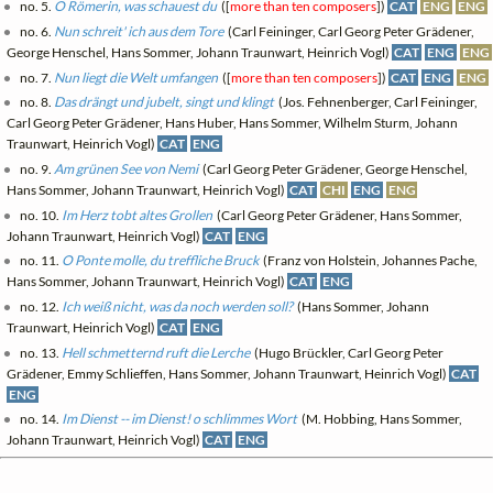
no. 5.
O Römerin, was schauest du
([
more than ten composers
])
CAT
ENG
ENG
no. 6.
Nun schreit' ich aus dem Tore
(Carl Feininger, Carl Georg Peter Grädener,
George Henschel, Hans Sommer, Johann Traunwart, Heinrich Vogl)
CAT
ENG
ENG
no. 7.
Nun liegt die Welt umfangen
([
more than ten composers
])
CAT
ENG
ENG
no. 8.
Das drängt und jubelt, singt und klingt
(Jos. Fehnenberger, Carl Feininger,
Carl Georg Peter Grädener, Hans Huber, Hans Sommer, Wilhelm Sturm, Johann
Traunwart, Heinrich Vogl)
CAT
ENG
no. 9.
Am grünen See von Nemi
(Carl Georg Peter Grädener, George Henschel,
Hans Sommer, Johann Traunwart, Heinrich Vogl)
CAT
CHI
ENG
ENG
no. 10.
Im Herz tobt altes Grollen
(Carl Georg Peter Grädener, Hans Sommer,
Johann Traunwart, Heinrich Vogl)
CAT
ENG
no. 11.
O Ponte molle, du treffliche Bruck
(Franz von Holstein, Johannes Pache,
Hans Sommer, Johann Traunwart, Heinrich Vogl)
CAT
ENG
no. 12.
Ich weiß nicht, was da noch werden soll?
(Hans Sommer, Johann
Traunwart, Heinrich Vogl)
CAT
ENG
no. 13.
Hell schmetternd ruft die Lerche
(Hugo Brückler, Carl Georg Peter
Grädener, Emmy Schlieffen, Hans Sommer, Johann Traunwart, Heinrich Vogl)
CAT
ENG
no. 14.
Im Dienst -- im Dienst! o schlimmes Wort
(M. Hobbing, Hans Sommer,
Johann Traunwart, Heinrich Vogl)
CAT
ENG