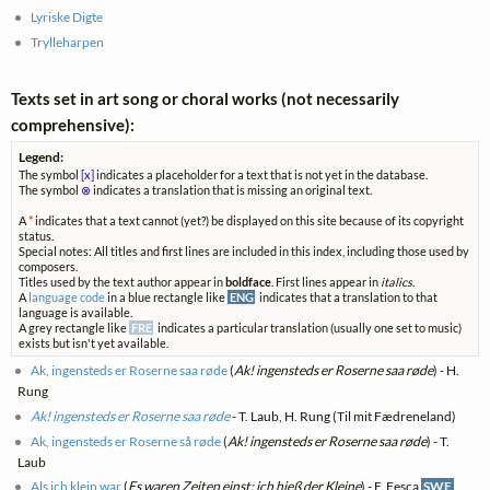
Lyriske Digte
Trylleharpen
Texts set in art song or choral works (not necessarily
comprehensive):
Legend:
The symbol
[x]
indicates a placeholder for a text that is not yet in the database.
The symbol
⊗
indicates a translation that is missing an original text.
A
*
indicates that a text cannot (yet?) be displayed on this site because of its copyright
status.
Special notes: All titles and first lines are included in this index, including those used by
composers.
Titles used by the text author appear in
boldface
. First lines appear in
italics
.
A
language code
in a blue rectangle like
ENG
indicates that a translation to that
language is available.
A grey rectangle like
FRE
indicates a particular translation (usually one set to music)
exists but isn't yet available.
Ak, ingensteds er Roserne saa røde
(
Ak! ingensteds er Roserne saa røde
) - H.
Rung
Ak! ingensteds er Roserne saa røde
- T. Laub, H. Rung (Til mit Fædreneland)
Ak, ingensteds er Roserne så røde
(
Ak! ingensteds er Roserne saa røde
) - T.
Laub
Als ich klein war
(
Es waren Zeiten einst; ich hieß der Kleine
) - F. Fesca
SWE