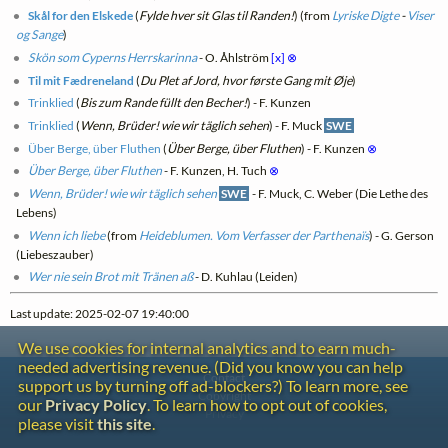
Skål for den Elskede
(
Fylde hver sit Glas til Randen!
) (from
Lyriske Digte
-
Viser
og Sange
)
Skön som Cyperns Herrskarinna
- O. Åhlström
[x]
⊗
Til mit Fædreneland
(
Du Plet af Jord, hvor første Gang mit Øje
)
Trinklied
(
Bis zum Rande füllt den Becher!
) - F. Kunzen
Trinklied
(
Wenn, Brüder! wie wir täglich sehen
) - F. Muck
SWE
Über Berge, über Fluthen
(
Über Berge, über Fluthen
) - F. Kunzen
⊗
Über Berge, über Fluthen
- F. Kunzen, H. Tuch
⊗
Wenn, Brüder! wie wir täglich sehen
SWE
- F. Muck, C. Weber (Die Lethe des
Lebens)
Wenn ich liebe
(from
Heideblumen. Vom Verfasser der Parthenaïs
) - G. Gerson
(Liebeszauber)
Wer nie sein Brot mit Tränen aß
- D. Kuhlau (Leiden)
Last update: 2025-02-07 19:40:00
We use cookies for internal analytics and to earn much-
needed advertising revenue. (Did you know you can help
Contact
support us by turning off ad-blockers?) To learn more, see
Copyright
our
Privacy Policy
. To learn how to opt out of cookies,
Privacy
please visit
this site
.