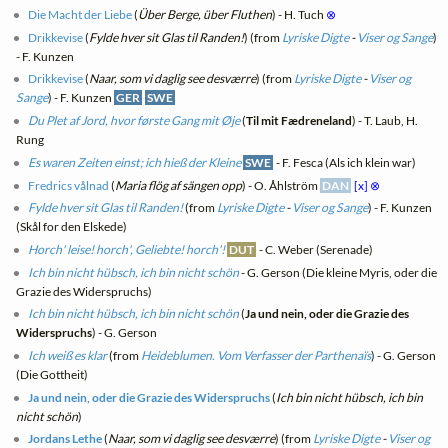
Die Macht der Liebe
(
Über Berge, über Fluthen
) - H. Tuch
⊗
Drikkevise
(
Fylde hver sit Glas til Randen!
) (from
Lyriske Digte
-
Viser og Sange
)
- F. Kunzen
Drikkevise
(
Naar, som vi daglig see desværre
) (from
Lyriske Digte
-
Viser og
Sange
) - F. Kunzen
GER
SWE
Du Plet af Jord, hvor første Gang mit Øje
(
Til mit Fædreneland
) - T. Laub, H.
Rung
Es waren Zeiten einst; ich hieß der Kleine
SWE
- F. Fesca (Als ich klein war)
Fredrics vålnad
(
Maria flög af sängen opp
) - O. Åhlström
DAN
[x]
⊗
Fylde hver sit Glas til Randen!
(from
Lyriske Digte
-
Viser og Sange
) - F. Kunzen
(Skål for den Elskede)
Horch' leise! horch', Geliebte! horch'!
DUT
- C. Weber (Serenade)
Ich bin nicht hübsch, ich bin nicht schön
- G. Gerson (Die kleine Myris, oder die
Grazie des Widerspruchs)
Ich bin nicht hübsch, ich bin nicht schön
(
Ja und nein, oder die Grazie des
Widerspruchs
) - G. Gerson
Ich weiß es klar
(from
Heideblumen. Vom Verfasser der Parthenaïs
) - G. Gerson
(Die Gottheit)
Ja und nein, oder die Grazie des Widerspruchs
(
Ich bin nicht hübsch, ich bin
nicht schön
)
Jordans Lethe
(
Naar, som vi daglig see desværre
) (from
Lyriske Digte
-
Viser og