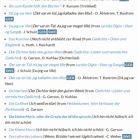
Bis zum Rande füllt den Becher!
- F. Kunzen (Trinklied)
Då jag var liten
(
Det var en tid, jag kallades: den lilla!
) - O. Åhlström, T. Byström
GER
Da jeg var lille
(
Der var en Tid, da jeg var meget lille
) (from
Lyriske Digte
-
Viser
og Sange
) - J. Schulz
GER
SWE
Das Röschen
(
Noch nicht entblüht zur Rose
) (from
Gedichte
-
Oden und
Elegieen
) - L. Huth, J. Reichardt
Der Dichter liebt den guten Wein
(from
Gedichte
-
Lieder und vermischte
Gedichte
) - G. Gerson, D. Kuhlau (Dichterlied)
Der var en Tid, da jeg var meget lille
(from
Lyriske Digte
-
Viser og Sange
)
GER
SWE
- J. Schulz (Da jeg var lille)
Det var en tid, jag kallades: den lilla!
GER
- O. Åhlström, T. Byström (Då jag var
liten)
Dichterlied
(
Der Dichter liebt den guten Wein
) (from
Gedichte
-
Lieder und
vermischte Gedichte
) - G. Gerson, D. Kuhlau
Die Gottheit
(
Ich weiß es klar
) (from
Heideblumen. Vom Verfasser der
Parthenaïs
) - G. Gerson
Die kleine Myris, oder die Grazie des Widerspruchs
(
Ich bin nicht hübsch, ich
bin nicht schön
)
Die Kleine Myris
(
Ich bin nicht hübsch, ich bin nicht schön
) - G. Gerson
Die Lethe des Lebens
(
Wenn, Brüder! wie wir täglich sehen
) - C. Weber
SWE