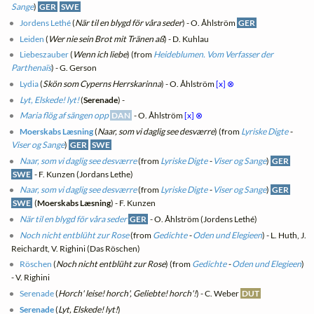
Sange
)
GER
SWE
Jordens Lethé
(
När til en blygd för våra seder
) - O. Åhlström
GER
Leiden
(
Wer nie sein Brot mit Tränen aß
) - D. Kuhlau
Liebeszauber
(
Wenn ich liebe
) (from
Heideblumen. Vom Verfasser der
Parthenaïs
) - G. Gerson
Lydia
(
Skön som Cyperns Herrskarinna
) - O. Åhlström
[x]
⊗
Lyt, Elskede! lyt!
(
Serenade
) -
Maria flög af sängen opp
DAN
- O. Åhlström
[x]
⊗
Moerskabs Læsning
(
Naar, som vi daglig see desværre
) (from
Lyriske Digte
-
Viser og Sange
)
GER
SWE
Naar, som vi daglig see desværre
(from
Lyriske Digte
-
Viser og Sange
)
GER
SWE
- F. Kunzen (Jordans Lethe)
Naar, som vi daglig see desværre
(from
Lyriske Digte
-
Viser og Sange
)
GER
SWE
(
Moerskabs Læsning
) - F. Kunzen
När til en blygd för våra seder
GER
- O. Åhlström (Jordens Lethé)
Noch nicht entblüht zur Rose
(from
Gedichte
-
Oden und Elegieen
) - L. Huth, J.
Reichardt, V. Righini (Das Röschen)
Röschen
(
Noch nicht entblüht zur Rose
) (from
Gedichte
-
Oden und Elegieen
)
- V. Righini
Serenade
(
Horch' leise! horch', Geliebte! horch'!
) - C. Weber
DUT
Serenade
(
Lyt, Elskede! lyt!
)