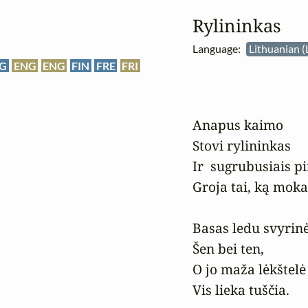
Rylininkas
Language:
Lithuanian (
G
ENG
ENG
FIN
FRE
FRI
Anapus kaimo

Stovi rylininkas

Ir  sugrubusiais pir
Groja tai, ką moka.
Basas ledu svyrinė
Šen bei ten,

O jo maža lėkštelė

Vis lieka tuščia.
