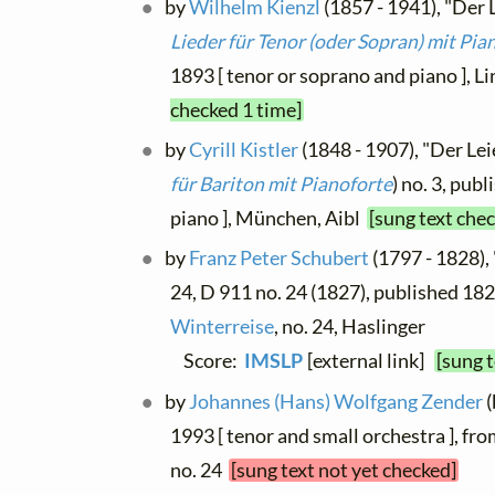
by
Wilhelm Kienzl
(1857 - 1941), "Der 
Lieder für Tenor (oder Sopran) mit Pia
1893 [ tenor or soprano and piano ], Li
checked 1 time]
by
Cyrill Kistler
(1848 - 1907), "Der Lei
für Bariton mit Pianoforte
) no. 3, pub
piano ], München, Aibl
[sung text che
by
Franz Peter Schubert
(1797 - 1828),
24, D 911 no. 24 (1827), published 1828
Winterreise
, no. 24, Haslinger
Score:
IMSLP
[external link]
[sung 
by
Johannes (Hans) Wolfgang Zender
(
1993 [ tenor and small orchestra ], fr
no. 24
[sung text not yet checked]