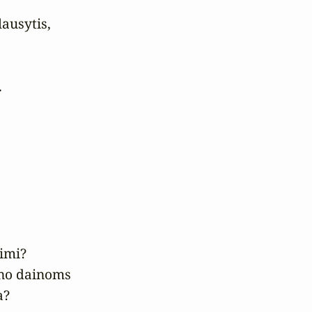
ausytis,



imi?

o dainoms

a?