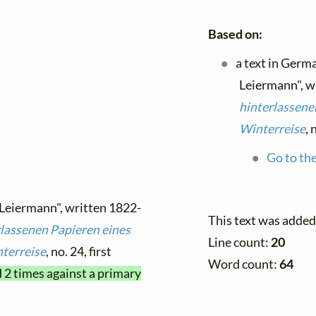
Based on:
a text in Germ
Leiermann", w
hinterlassene
Winterreise
, 
Go to the
 Leiermann", written 1822-
This text was added
rlassenen Papieren eines
Line count:
20
terreise
, no. 24, first
Word count:
64
d 2 times against a primary