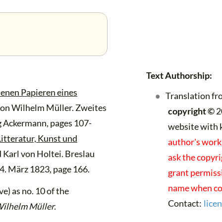
Text Authorship:
senen Papieren eines
Translation fr
on Wilhelm Müller. Zweites
copyright ©
2
g Ackermann, pages 107-
website with 
Litteratur, Kunst und
author's work
Karl von Holtei. Breslau
ask the copyri
14. März 1823, page 166.
grant permissi
name when con
e) as no. 10 of the
Contact:
lice
Wilhelm Müller.