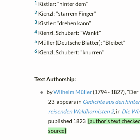
1
Kistler: "hinter dem"
2
Kienzl: "starrem Finger"
3
Kistler: "drehen kann"
4
Kienzl, Schubert: "Wankt"
5
Müller (Deutsche Blätter): "Bleibet"
6
Kienzl, Schubert: "knurren"
Text Authorship:
by
Wilhelm Müller
(1794 - 1827), "Der
23, appears in
Gedichte aus den hinte
reisenden Waldhornisten 2
, in
Die Win
published 1823
[author's text checke
source]