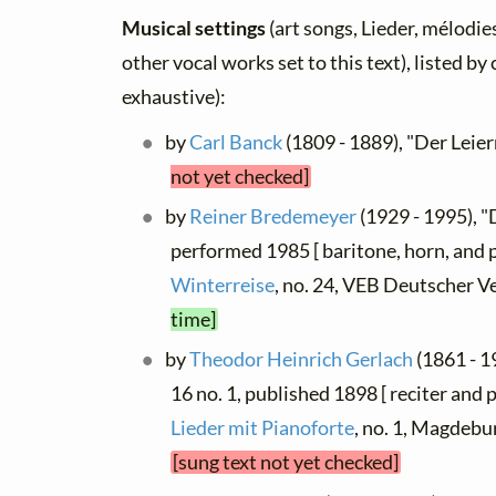
Musical settings
(art songs, Lieder, mélodies
other vocal works set to this text), listed b
exhaustive):
by
Carl Banck
(1809 - 1889), "Der Lei
not yet checked]
by
Reiner Bredemeyer
(1929 - 1995), "
performed 1985 [ baritone, horn, and 
Winterreise
, no. 24, VEB Deutscher V
time]
by
Theodor Heinrich Gerlach
(1861 - 1
16 no. 1, published 1898 [ reciter and 
Lieder mit Pianoforte
, no. 1, Magdebu
[sung text not yet checked]