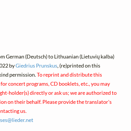
om German (Deutsch) to Lithuanian (Lietuvių kalba)
022 by
Giedrius Prunskus
, (re)printed on this
kind permission.
To reprint and distribute this
 for concert programs, CD booklets, etc., you may
ght-holder(s) directly or ask us; we are authorized to
on on their behalf. Please provide the translator's
tacting us.
nses@
lieder.
net