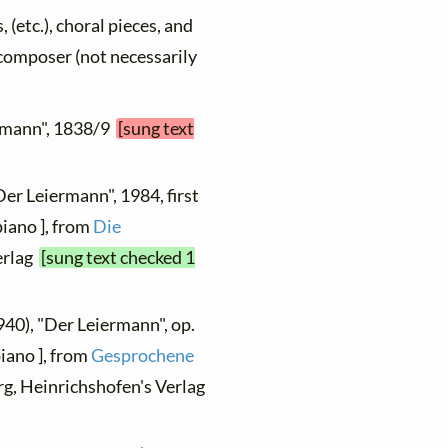
, (etc.), choral pieces, and
y composer (not necessarily
ermann", 1838/9
[sung text
Der Leiermann", 1984, first
piano ], from
Die
erlag
[sung text checked 1
940), "Der Leiermann", op.
piano ], from
Gesprochene
rg, Heinrichshofen's Verlag