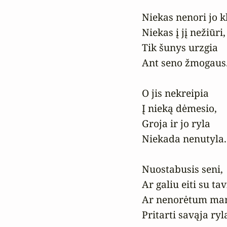
Niekas nenori jo kl
Niekas į jį nežiūri,

Tik šunys urzgia

Ant seno žmogaus.
O jis nekreipia

Į nieką dėmesio,

Groja ir jo ryla

Niekada nenutyla.

Nuostabusis seni,

Ar galiu eiti su tav
Ar nenorėtum man
Pritarti savąja ryl