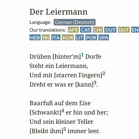
Der Leiermann
Language:
German (Deutsch)
Our translations:
AFR
CAT
CHI
DUT
DUT
EN
HEB
IRI
ITA
KOR
LIT
POR
SPA
1
Drüben [hinter'm]
 Dorfe

Steht ein Leiermann,

2
Und mit [starren Fingern]
3
Dreht er was er [kann]
.

Baarfuß auf dem Eise

4
[Schwankt]
 er hin und her;

Und sein kleiner Teller

5
[Bleibt ihm]
 immer leer.
