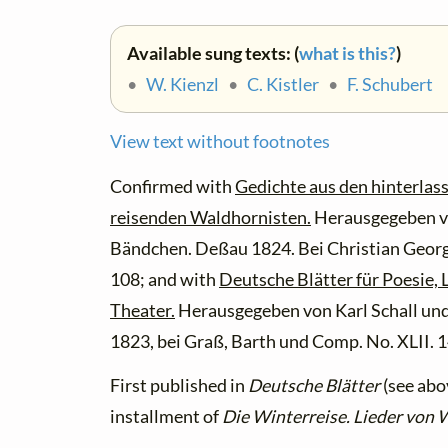
Available sung texts: (
what is this?
)
•
W. Kienzl
•
C. Kistler
•
F. Schubert
View text without footnotes
Confirmed with
Gedichte aus den hinterlas
reisenden Waldhornisten.
Herausgegeben v
Bändchen. Deßau 1824. Bei Christian Geor
108; and with
Deutsche Blätter für Poesie, 
Theater.
Herausgegeben von Karl Schall und 
1823, bei Graß, Barth und Comp. No. XLII. 
First published in
Deutsche Blätter
(see abov
installment of
Die Winterreise. Lieder von 