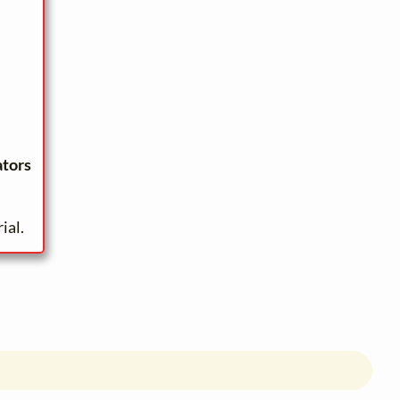
ators
ial.