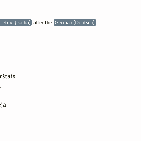
Lietuvių kalba)
after the
German (Deutsch)
štais



ja
