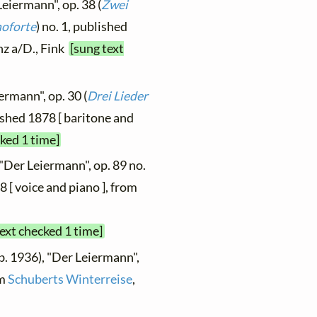
Leiermann", op. 38 (
Zwei
noforte
) no. 1, published
nz a/D., Fink
[sung text
ermann", op. 30 (
Drei Lieder
lished 1878 [ baritone and
cked 1 time]
 "Der Leiermann", op. 89 no.
 [ voice and piano ], from
text checked 1 time]
b. 1936), "Der Leiermann",
om
Schuberts Winterreise
,