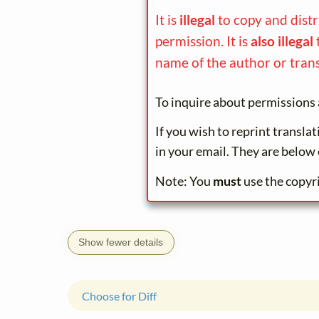
It is
illegal
to copy and dist
permission. It is
also illegal
name of the author or trans
To inquire about permissions 
If you wish to reprint transla
in your email. They are below 
Note: You
must
use the copyr
Show fewer details
Choose for Diff