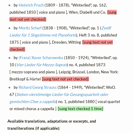
by
Heinrich Proch
(1809 - 1878), "Winterlied", op. 162,
published 1850 [ voice and piano ], Wien, Diabelli und Co.
[sung
text not yet checked]
by
Moritz Scharf
(1838 - 1908), "Winterlied", op. 1 (
Zwölf
Lieder für 1 Singstimme mit Pianoforte
), Heft 3 no. 8, published
1875 [ voice and piano ], Dresden, Witting
[sung text not yet
checked]
by
(Franz) Xaver Scharwenka
(1850 - 1924), "Winterlied", op.
10 (
Vier Lieder für Mezzo-Sopran
) no. 4, published 1873
[ mezzo-soprano and piano ], Leipzig, Brüssel, London, New York:
Breitkopf & Härtel
[sung text not yet checked]
by
Richard Georg Strauss
(1864 - 1949), "Winterlied", WoO.
67 (
Sieben vierstimmige Lieder für Gesangsquartett oder
gemischten Chor a cappella
) no. 1, published 1880 [ vocal quartet
or mixed chorus a cappella ]
[sung text checked 1 time]
Available translations, adaptations or excerpts, and
transliterations (if applicable):