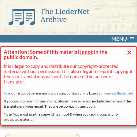
MENU
×
Attention! Some of this material
is not
in the
public domain.
It is
illegal
to copy and distribute our copyright-protected
material without permission. It is
also illegal
to reprint copyright
texts or translations without the name of the author or
translator.
To inquire about permissions and rates, contact Emily Ezust at
licenses@
lieder.
net
If you wish to reprint translations, please make sure you include the
names of the
translators
in your email. They are below each translation.
Note: You
must
use the copyright symbol © when you reprint copyright-
protected material.