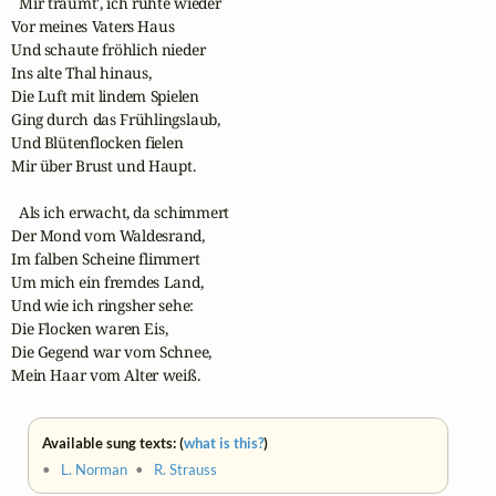
  Mir träumt', ich ruhte wieder

Vor meines Vaters Haus

Und schaute fröhlich nieder

Ins alte Thal hinaus,

Die Luft mit lindem Spielen

Ging durch das Frühlingslaub,

Und Blütenflocken fielen

Mir über Brust und Haupt.

  Als ich erwacht, da schimmert

Der Mond vom Waldesrand,

Im falben Scheine flimmert

Um mich ein fremdes Land,

Und wie ich ringsher sehe:

Die Flocken waren Eis,

Die Gegend war vom Schnee,

Mein Haar vom Alter weiß.
Available sung texts: (
what is this?
)
•
L. Norman
•
R. Strauss