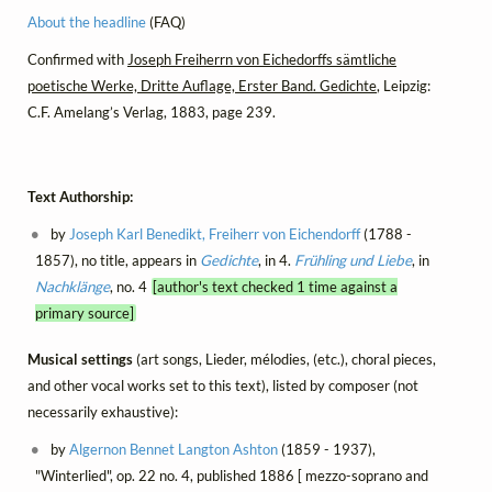
About the headline
(FAQ)
Confirmed with
Joseph Freiherrn von Eichedorffs sämtliche
poetische Werke, Dritte Auflage, Erster Band. Gedichte
, Leipzig:
C.F. Amelang’s Verlag, 1883, page 239.
Text Authorship:
by
Joseph Karl Benedikt, Freiherr von Eichendorff
(1788 -
1857), no title, appears in
Gedichte
, in 4.
Frühling und Liebe
, in
Nachklänge
, no. 4
[author's text checked 1 time against a
primary source]
Musical settings
(art songs, Lieder, mélodies, (etc.), choral pieces,
and other vocal works set to this text), listed by composer (not
necessarily exhaustive):
by
Algernon Bennet Langton Ashton
(1859 - 1937),
"Winterlied", op. 22 no. 4, published 1886 [ mezzo-soprano and