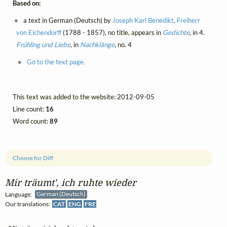
Based on:
a text in German (Deutsch) by
Joseph Karl Benedikt, Freiherr
von Eichendorff
(1788 - 1857), no title, appears in
Gedichte
, in 4.
Frühling und Liebe
, in
Nachklänge
, no. 4
Go to the text page.
This text was added to the website: 2012-09-05
Line count:
16
Word count:
89
Choose for Diff
Mir träumt', ich ruhte wieder
Language:
German (Deutsch)
Our translations:
CAT
ENG
FRE