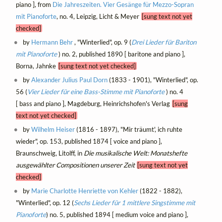
piano ], from
Die Jahreszeiten. Vier Gesänge für Mezzo-Sopran
mit Pianoforte
, no. 4, Leipzig, Licht & Meyer
[sung text not yet
checked]
by
Hermann Behr
, "Winterlied", op. 9 (
Drei Lieder für Bariton
mit Pianoforte
) no. 2, published 1890 [ baritone and piano ],
Borna, Jahnke
[sung text not yet checked]
by
Alexander Julius Paul Dorn
(1833 - 1901), "Winterlied", op.
56 (
Vier Lieder für eine Bass-Stimme mit Pianoforte
) no. 4
[ bass and piano ], Magdeburg, Heinrichshofen's Verlag
[sung
text not yet checked]
by
Wilhelm Heiser
(1816 - 1897), "Mir träumt', ich ruhte
wieder", op. 153, published 1874 [ voice and piano ],
Braunschweig, Litolff, in
Die musikalische Welt: Monatshefte
ausgewählter Compositionen unserer Zeit
[sung text not yet
checked]
by
Marie Charlotte Henriette von Kehler
(1822 - 1882),
"Winterlied", op. 12 (
Sechs Lieder für 1 mittlere Singstimme mit
Pianoforte
) no. 5, published 1894 [ medium voice and piano ],