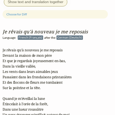
Show text and translation together
Choose for Diff
Je rêvais qu'à nouveau je me reposais
Language:
French (Français)
after the
German (Deutsch)
Je rêvais qu'à nouveau je me reposais

Devant la maison de mon père

Et que je regardais joyeusement en-bas,

Dans la vieille vallée,

Les vents dans leurs aimables jeux

Passaient dans les frondaisons printanières

Et des flocons de fleurs me tombaient

Sur la poitrine et la tête.

Quand je m'éveillai la lune

Étincelait à l'orée de la forêt,

Dans une lueur roussâtre

Un pays étranger scintillait autour de moi,
