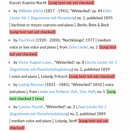
Kassel, Kuprion Nachf.
[sung text not yet checked]
by
Wilhelm Kienzl
(1857 - 1941), "Winterlied", op. 44 (
Vier
Lieder für 1 Singstimme mit Pianoforte
) no. 1, published 1895
[ baritone or mezzo-soprano and piano ], Berlin, Bote & Bock
[sung text not yet checked]
by
Paul Kont
(1920 - 2000), "Nachklänge", 1977 [ medium
voice or low voice and piano ], from
Zehn Lieder
, no. 2
[sung text
not yet checked]
by
Victor August Loser
, "Winterlied", op. 8 (
Sechs Lieder für 1
Singstimme mit Pianofortebegleitung
) no. 2, published 1899
[ voice and piano ], Leipzig, Fritzsch
[sung text not yet checked]
by
Ludvig Norman
(1831 - 1885), "Winterlied", 1850 [ voice
and piano ], from
Lieder aus früherer Zeit, 2tes Heft
, no. 5
[sung
text checked 1 time]
by
Gustav Pezold
, "Winterlied", op. 2 (
Zwei Lieder für 1
Singstimme mit Pianofortebleitung
) no. 2, published 1889
[ medium voice and piano ], Leipzig, Senff
[sung text not yet
checked]