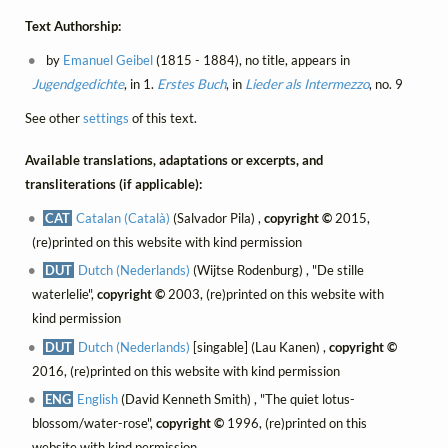
Text Authorship:
by
Emanuel Geibel
(1815 - 1884), no title, appears in
Jugendgedichte
, in 1.
Erstes Buch
, in
Lieder als Intermezzo
, no. 9
See other
settings
of this text.
Available translations, adaptations or excerpts, and
transliterations (if applicable):
CAT
Catalan (Català)
(Salvador Pila) ,
copyright ©
2015,
(re)printed on this website with kind permission
DUT
Dutch (Nederlands)
(Wijtse Rodenburg) , "De stille
waterlelie",
copyright ©
2003, (re)printed on this website with
kind permission
DUT
Dutch (Nederlands)
[singable] (Lau Kanen) ,
copyright ©
2016, (re)printed on this website with kind permission
ENG
English
(David Kenneth Smith) , "The quiet lotus-
blossom/water-rose",
copyright ©
1996, (re)printed on this
website with kind permission