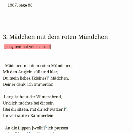
1887, page 88.
3. Mädchen mit dem roten Mündchen 
[sung text not yet checked]
  Mädchen mit dem roten Mündchen,

Mit den Äuglein süß und klar,

1
Du mein liebes, [kleines]
 Mädchen,

Deiner denk' ich immerdar.

 Lang ist heut der Winterabend,

Und ich möchte bei dir sein,

2
[Bei dir sitzen, mit dir schwatzen]
,

Im vertrauten Kämmerlein.

3
  An die Lippen [wollt']
 ich pressen

4