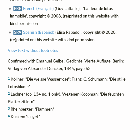
FRE
French (Français)
(Guy Laffaille) , "La fleur de lotus
immobile",
copyright ©
2008, (re)printed on this website with
kind permission
SPA
Spanish (Español)
(Elisa Rapado) ,
copyright ©
2020,
(re)printed on this website with kind permission
View text without footnotes
Confirmed with Emanuel Geibel,
Gedichte
, Vierte Auflage, Berlin:
Verlag von Alexander Duncker, 1845, page 63.
1
Köllner: "Die weisse Wasserrose"; Franz, C. Schumann: "Die stille
Lotosblume"
2
Lachner (op. 134 no. 1 only), Wegener-Koopman: "Die feuchten
Blätter zittern"
3
Rheinberger: "Flammen"
4
Kücken: "singet"