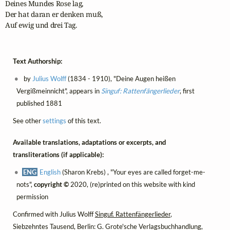
Deines Mundes Rose lag, 

Der hat daran er denken muß,

Auf ewig und drei Tag.
Text Authorship:
by
Julius Wolff
(1834 - 1910), "Deine Augen heißen
Vergißmeinnicht", appears in
Singuf: Rattenfängerlieder
, first
published 1881
See other
settings
of this text.
Available translations, adaptations or excerpts, and
transliterations (if applicable):
ENG
English
(Sharon Krebs) , "Your eyes are called forget-me-
nots",
copyright ©
2020, (re)printed on this website with kind
permission
Confirmed with Julius Wolff
Singuf. Rattenfängerlieder
,
Siebzehntes Tausend, Berlin: G. Grote'sche Verlagsbuchhandlung,