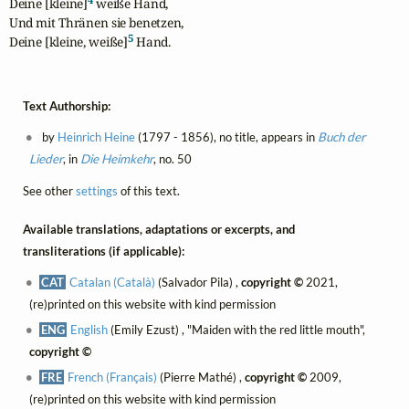
Deine [kleine]
 weiße Hand,

Und mit Thränen sie benetzen,

5
Deine [kleine, weiße]
 Hand.
Text Authorship:
by
Heinrich Heine
(1797 - 1856), no title, appears in
Buch der
Lieder
, in
Die Heimkehr
, no. 50
See other
settings
of this text.
Available translations, adaptations or excerpts, and
transliterations (if applicable):
CAT
Catalan (Català)
(Salvador Pila) ,
copyright ©
2021,
(re)printed on this website with kind permission
ENG
English
(Emily Ezust) , "Maiden with the red little mouth",
copyright ©
FRE
French (Français)
(Pierre Mathé) ,
copyright ©
2009,
(re)printed on this website with kind permission