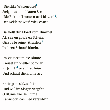
1
[Die stille Wasserrose]
Steigt aus dem blauen See,

2
[Die Blätter flimmern und blitzen]
,

Der Kelch ist weiß wie Schnee.

Da gießt der Mond vom Himmel

All' seinen gold'nen Schein,

3
Gießt alle seine [Strahlen]
In ihren Schooß hinein.

Im Wasser um die Blume

Kreiset ein weißer Schwan,

4
Er [singt]
 so süß, so leise

Und schaut die Blume an.

Er singt so süß, so leise

Und will im Singen vergehn --

O Blume, weiße Blume,

Kannst du das Lied verstehn?