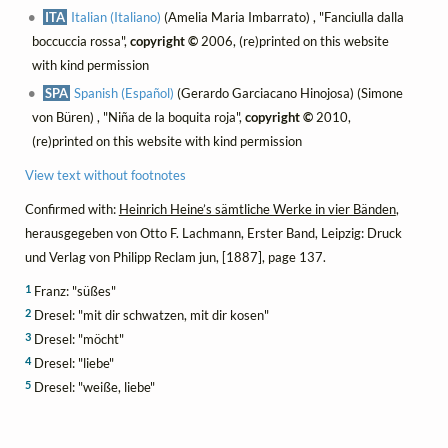
ITA
Italian (Italiano)
(Amelia Maria Imbarrato) , "Fanciulla dalla
boccuccia rossa",
copyright ©
2006, (re)printed on this website
with kind permission
SPA
Spanish (Español)
(Gerardo Garciacano Hinojosa) (Simone
von Büren) , "Niña de la boquita roja",
copyright ©
2010,
(re)printed on this website with kind permission
View text without footnotes
Confirmed with:
Heinrich Heine’s sämtliche Werke in vier Bänden
,
herausgegeben von Otto F. Lachmann, Erster Band, Leipzig: Druck
und Verlag von Philipp Reclam jun, [1887], page 137.
1
Franz: "süßes"
2
Dresel: "mit dir schwatzen, mit dir kosen"
3
Dresel: "möcht"
4
Dresel: "liebe"
5
Dresel: "weiße, liebe"