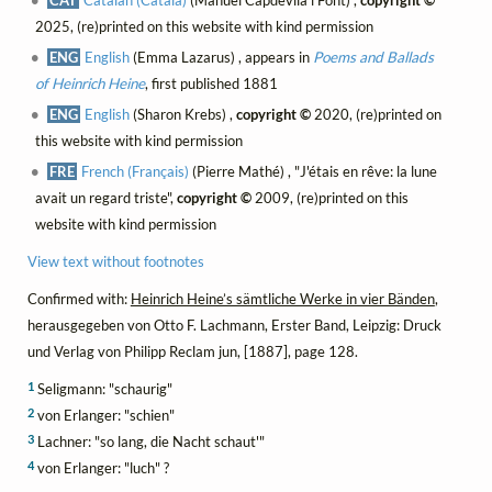
2025, (re)printed on this website with kind permission
ENG
English
(Emma Lazarus) , appears in
Poems and Ballads
of Heinrich Heine
, first published 1881
ENG
English
(Sharon Krebs) ,
copyright ©
2020, (re)printed on
this website with kind permission
FRE
French (Français)
(Pierre Mathé) , "J'étais en rêve: la lune
avait un regard triste",
copyright ©
2009, (re)printed on this
website with kind permission
View text without footnotes
Confirmed with:
Heinrich Heine’s sämtliche Werke in vier Bänden
,
herausgegeben von Otto F. Lachmann, Erster Band, Leipzig: Druck
und Verlag von Philipp Reclam jun, [1887], page 128.
1
Seligmann: "schaurig"
2
von Erlanger: "schien"
3
Lachner: "so lang, die Nacht schaut'"
4
von Erlanger: "luch" ?