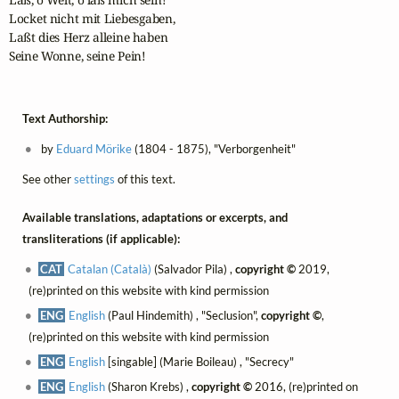
Locket nicht mit Liebesgaben,

Laßt dies Herz alleine haben

Seine Wonne, seine Pein!
Text Authorship:
by
Eduard Mörike
(1804 - 1875), "Verborgenheit"
See other
settings
of this text.
Available translations, adaptations or excerpts, and
transliterations (if applicable):
CAT
Catalan (Català)
(Salvador Pila) ,
copyright ©
2019,
(re)printed on this website with kind permission
ENG
English
(Paul Hindemith) , "Seclusion",
copyright ©
,
(re)printed on this website with kind permission
ENG
English
[singable] (Marie Boileau) , "Secrecy"
ENG
English
(Sharon Krebs) ,
copyright ©
2016, (re)printed on