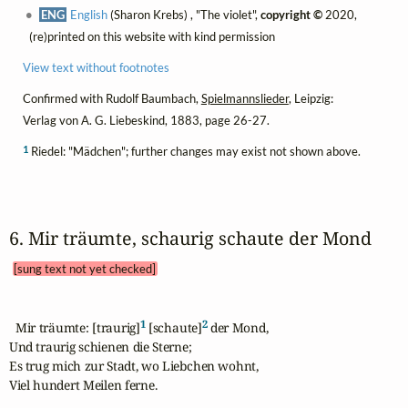
ENG
English
(Sharon Krebs) , "The violet",
copyright ©
2020,
(re)printed on this website with kind permission
View text without footnotes
Confirmed with Rudolf Baumbach,
Spielmannslieder
, Leipzig:
Verlag von A. G. Liebeskind, 1883, page 26-27.
1
Riedel: "Mädchen"; further changes may exist not shown above.
6. Mir träumte, schaurig schaute der Mond 
[sung text not yet checked]
1
2
  Mir träumte: [traurig]
 [schaute]
 der Mond,

Und traurig schienen die Sterne;

Es trug mich zur Stadt, wo Liebchen wohnt,

Viel hundert Meilen ferne.
