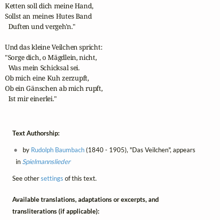
Ketten soll dich meine Hand,

Sollst an meines Hutes Band 

  Duften und vergeh'n."

Und das kleine Veilchen spricht:

"Sorge dich, o Mägdlein, nicht,

  Was mein Schicksal sei.

Ob mich eine Kuh zerzupft,

Ob ein Gänschen ab mich rupft,

  Ist mir einerlei."
Text Authorship:
by
Rudolph Baumbach
(1840 - 1905), "Das Veilchen", appears
in
Spielmannslieder
See other
settings
of this text.
Available translations, adaptations or excerpts, and
transliterations (if applicable):