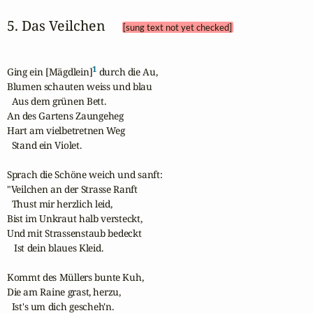
5. Das Veilchen 
[sung text not yet checked]
1
Ging ein [Mägdlein]
 durch die Au, 

Blumen schauten weiss und blau

  Aus dem grünen Bett.

An des Gartens Zaungeheg 

Hart am vielbetretnen Weg 

  Stand ein Violet.

Sprach die Schöne weich und sanft:

"Veilchen an der Strasse Ranft 

  Thust mir herzlich leid,

Bist im Unkraut halb versteckt,

Und mit Strassenstaub bedeckt

   Ist dein blaues Kleid.

Kommt des Müllers bunte Kuh, 

Die am Raine grast, herzu, 

  Ist's um dich gescheh'n.
