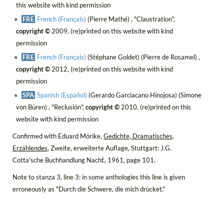
this website with kind permission
FRE
French (Français)
(Pierre Mathé) , "Claustration",
copyright ©
2009, (re)printed on this website with kind
permission
FRE
French (Français)
(Stéphane Goldet) (Pierre de Rosamel) ,
copyright ©
2012, (re)printed on this website with kind
permission
SPA
Spanish (Español)
(Gerardo Garciacano Hinojosa) (Simone
von Büren) , "Reclusión",
copyright ©
2010, (re)printed on this
website with kind permission
Confirmed with Eduard Mörike,
Gedichte, Dramatisches,
Erzählendes
, Zweite, erweiterte Auflage, Stuttgart: J.G.
Cotta'sche Buchhandlung Nachf., 1961, page 101.
Note to stanza 3, line 3: in some anthologies this line is given
erroneously as "Durch die Schwere, die mich drücket."