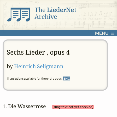
MENU
Sechs Lieder , opus 4
by
Heinrich Seligmann
Translations available for the entire opus:
ENG
1. Die Wasserrose 
[sung text not yet checked]