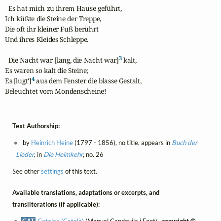
  Es hat mich zu ihrem Hause geführt,

Ich küßte die Steine der Treppe,

Die oft ihr kleiner Fuß berührt

Und ihres Kleides Schleppe.

3
  Die Nacht war [lang, die Nacht war]
 kalt,

Es waren so kalt die Steine;

4
Es [lugt']
 aus dem Fenster die blasse Gestalt,

Beleuchtet vom Mondenscheine!
Text Authorship:
by
Heinrich Heine
(1797 - 1856), no title, appears in
Buch der
Lieder
, in
Die Heimkehr
, no. 26
See other
settings
of this text.
Available translations, adaptations or excerpts, and
transliterations (if applicable):
CAT
Catalan (Català)
(Manuel Capdevila i Font) ,
copyright ©