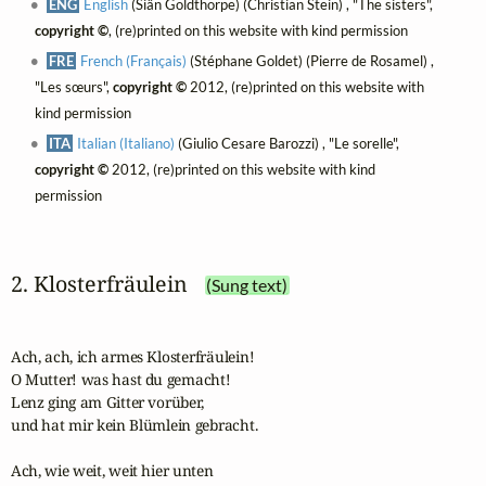
ENG
English
(Siân Goldthorpe) (Christian Stein) , "The sisters",
copyright ©
, (re)printed on this website with kind permission
FRE
French (Français)
(Stéphane Goldet) (Pierre de Rosamel) ,
"Les sœurs",
copyright ©
2012, (re)printed on this website with
kind permission
ITA
Italian (Italiano)
(Giulio Cesare Barozzi) , "Le sorelle",
copyright ©
2012, (re)printed on this website with kind
permission
2. Klosterfräulein
(Sung text)
Ach, ach, ich armes Klosterfräulein!

O Mutter! was hast du gemacht!

Lenz ging am Gitter vorüber,

und hat mir kein Blümlein gebracht.

Ach, wie weit, weit hier unten
