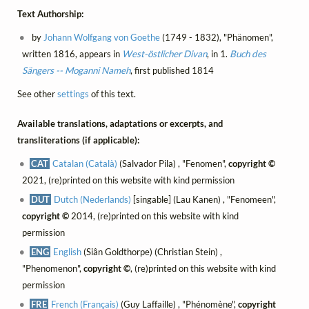
Text Authorship:
by
Johann Wolfgang von Goethe
(1749 - 1832), "Phänomen",
written 1816, appears in
West-östlicher Divan
, in 1.
Buch des
Sängers -- Moganni Nameh
, first published 1814
See other
settings
of this text.
Available translations, adaptations or excerpts, and
transliterations (if applicable):
CAT
Catalan (Català)
(Salvador Pila) , "Fenomen",
copyright ©
2021, (re)printed on this website with kind permission
DUT
Dutch (Nederlands)
[singable] (Lau Kanen) , "Fenomeen",
copyright ©
2014, (re)printed on this website with kind
permission
ENG
English
(Siân Goldthorpe) (Christian Stein) ,
"Phenomenon",
copyright ©
, (re)printed on this website with kind
permission
FRE
French (Français)
(Guy Laffaille) , "Phénomène",
copyright