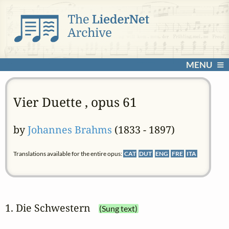
MENU
Vier Duette , opus 61
by
Johannes Brahms
(1833 - 1897)
Translations available for the entire opus:
CAT
DUT
ENG
FRE
ITA
1. Die Schwestern
(Sung text)