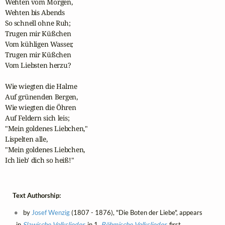
Wehten vom Morgen,

Wehten bis Abends

So schnell ohne Ruh;

Trugen mir Küßchen 

Vom kühligen Wasser,

Trugen mir Küßchen 

Vom Liebsten herzu?

Wie wiegten die Halme

Auf grünenden Bergen,

Wie wiegten die Öhren 

Auf Feldern sich leis;

"Mein goldenes Liebchen,"

Lispelten alle,

"Mein goldenes Liebchen, 

Ich lieb' dich so heiß!"
Text Authorship:
by
Josef Wenzig
(1807 - 1876), "Die Boten der Liebe", appears
in
Slawische Volkslieder
, in 1.
Böhmische Volkslieder
, first