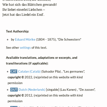
Wie hat sich das Blättchen gewandt!

Ihr liebet einerlei Liebchen --

Jetzt hat das Liedel ein End'.
Text Authorship:
by
Eduard Mörike
(1804 - 1875), "Die Schwestern"
See other
settings
of this text.
Available translations, adaptations or excerpts, and
transliterations (if applicable):
CAT
Catalan (Català)
(Salvador Pila) , "Les germanes",
copyright ©
2022, (re)printed on this website with kind
permission
DUT
Dutch (Nederlands)
[singable] (Lau Kanen) , "De zussen",
copyright ©
2012, (re)printed on this website with kind
permission