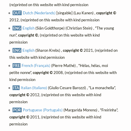
(re)printed on this website with kind permission
DUT
Dutch (Nederlands)
[singable] (Lau Kanen) ,
copyright ©
2012, (re)printed on this website with kind permission
ENG
English
(Siân Goldthorpe) (Christian Stein) , "The young
nun",
copyright ©
, (re)printed on this website with kind
permission
ENG
English
(Sharon Krebs) ,
copyright ©
2021, (re)printed on
this website with kind permission
FRE
French (Français)
(Pierre Mathé) , "Hélas, hélas, moi
petite nonne",
copyright ©
2008, (re)printed on this website with
kind permission
ITA
Italian (Italiano)
(Giulio Cesare Barozzi) , "La monachella",
copyright ©
2012, (re)printed on this website with kind
permission
POR
Portuguese (Português)
(Margarida Moreno) , "Freirinha",
copyright ©
2011, (re)printed on this website with kind
permission