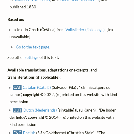
published 1830
Based on:
a text in Czech (Čeština) from
Volkslieder (Folksongs)
[text
unavailable]
Go to the text page.
See other
settings
of this text.
Available translations, adaptations or excerpts, and
transliterations (if applicable):
CAT
Catalan (Català)
(Salvador Pila) , "Els missatgers de
l’amor",
copyright ©
2022, (re)printed on this website with kind
permission
DUT
Dutch (Nederlands)
[singable] (Lau Kanen) , "De boden
der liefde",
copyright ©
2014, (re)printed on this website with
kind permission
ENG
English
(Siân Goldthorpe) (Christian Stein) , "The