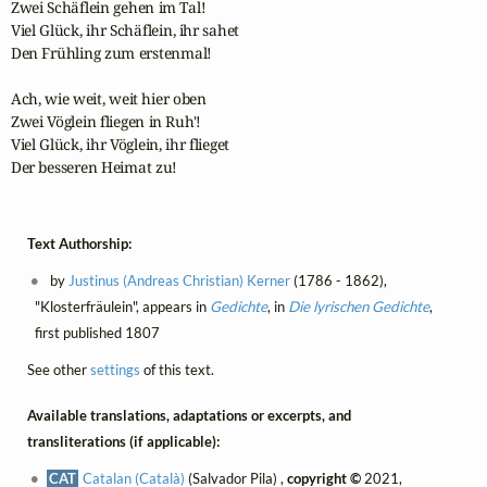
Zwei Schäflein gehen im Tal!

Viel Glück, ihr Schäflein, ihr sahet

Den Frühling zum erstenmal!

Ach, wie weit, weit hier oben

Zwei Vöglein fliegen in Ruh'!

Viel Glück, ihr Vöglein, ihr flieget

Der besseren Heimat zu!
Text Authorship:
by
Justinus (Andreas Christian) Kerner
(1786 - 1862),
"Klosterfräulein", appears in
Gedichte
, in
Die lyrischen Gedichte
,
first published 1807
See other
settings
of this text.
Available translations, adaptations or excerpts, and
transliterations (if applicable):
CAT
Catalan (Català)
(Salvador Pila) ,
copyright ©
2021,