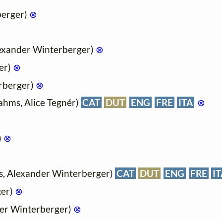
berger)
⊗
exander Winterberger)
⊗
er)
⊗
rberger)
⊗
hms, Alice Tegnér)
CAT
DUT
ENG
FRE
ITA
⊗
)
⊗
, Alexander Winterberger)
CAT
DUT
ENG
FRE
I
ger)
⊗
der Winterberger)
⊗