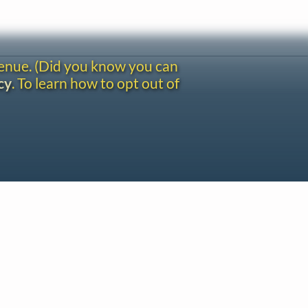
venue. (Did you know you can
cy
. To learn how to opt out of