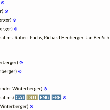
)
⊗
r)
⊗
erger)
⊗
erger)
⊗
ahms, Robert Fuchs, Richard Heuberger, Jan Bedřich 
erberger)
⊗
rberger)
⊗
ander Winterberger)
⊗
rahms)
CAT
DUT
ENG
FRE
⊗
Winterberger)
⊗