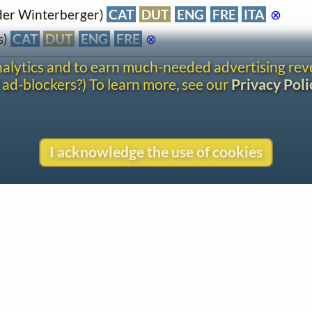
der Winterberger)
CAT
DUT
ENG
FRE
ITA
⊗
s)
CAT
DUT
ENG
FRE
⊗
analytics and to earn much-needed advertising re
 ad-blockers?) To learn more, see our
Privacy Poli
I acknowledge the use of cookies