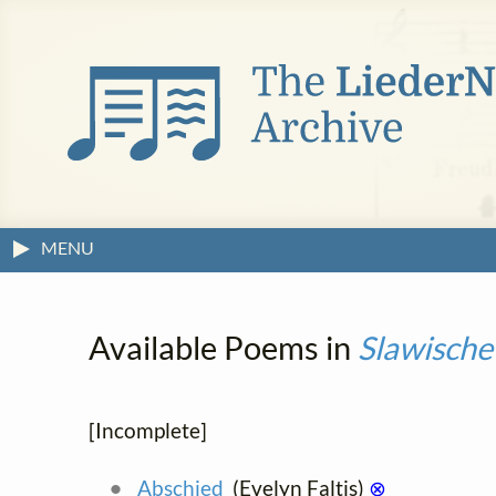
MENU
Available Poems in
Slawische
[Incomplete]
Abschied
(Evelyn Faltis)
⊗