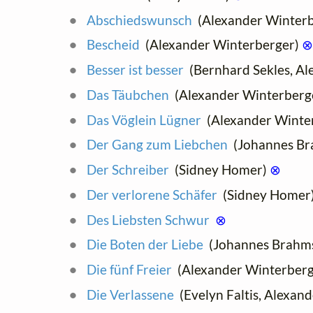
Abschiedswunsch
(Alexander Winter
Bescheid
(Alexander Winterberger)
⊗
Besser ist besser
(Bernhard Sekles, Al
Das Täubchen
(Alexander Winterberg
Das Vöglein Lügner
(Alexander Winte
Der Gang zum Liebchen
(Johannes Bra
Der Schreiber
(Sidney Homer)
⊗
Der verlorene Schäfer
(Sidney Homer
Des Liebsten Schwur
⊗
Die Boten der Liebe
(Johannes Brahms
Die fünf Freier
(Alexander Winterber
Die Verlassene
(Evelyn Faltis, Alexan