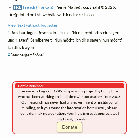
FRE
French (Français)
(Pierre Mathé) ,
copyright ©
2026,
(re)printed on this website with kind permission
View text without footnotes
1
Randhartinger, Rosenhain, Thuille: "Nun möcht' ich's dir sagen
und klagen"; Sandberger: "Nun möcht' ich dir's sagen, nun möcht'
ich dir's klagen"
2
Sandberger: "höre"
Gentle Reminder
This website began in 1995 as a personal project by Emily Ezust,
who has been working on it full-time without a salary since 2008.
Our research has never had any government or institutional
funding, so if you found the information here useful, please
consider making a donation. Your help is greatly appreciated!
–Emily Ezust, Founder
Donate