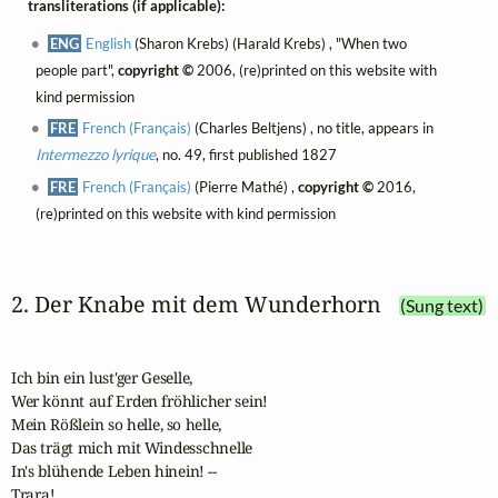
transliterations (if applicable):
ENG
English
(Sharon Krebs) (Harald Krebs) , "When two
people part",
copyright ©
2006, (re)printed on this website with
kind permission
FRE
French (Français)
(Charles Beltjens) , no title, appears in
Intermezzo lyrique
, no. 49, first published 1827
FRE
French (Français)
(Pierre Mathé) ,
copyright ©
2016,
(re)printed on this website with kind permission
2. Der Knabe mit dem Wunderhorn
(Sung text)
Ich bin ein lust'ger Geselle,

Wer könnt auf Erden fröhlicher sein!

Mein Rößlein so helle, so helle,

Das trägt mich mit Windesschnelle

In's blühende Leben hinein! --

Trara!
