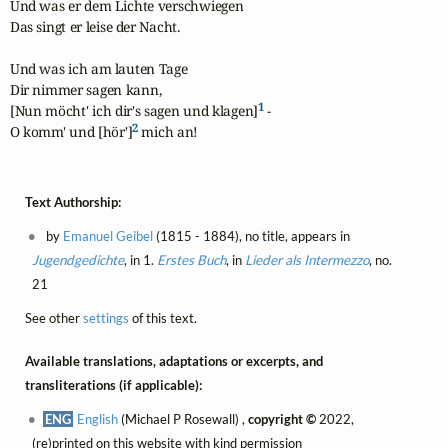
Und was er dem Lichte verschwiegen

Das singt er leise der Nacht.

Und was ich am lauten Tage

Dir nimmer sagen kann,

1
[Nun möcht' ich dir's sagen und klagen]
 -

2
O komm' und [hör']
 mich an!
Text Authorship:
by
Emanuel Geibel
(1815 - 1884), no title, appears in
Jugendgedichte
, in 1.
Erstes Buch
, in
Lieder als Intermezzo
, no.
21
See other
settings
of this text.
Available translations, adaptations or excerpts, and
transliterations (if applicable):
ENG
English
(Michael P Rosewall) ,
copyright ©
2022,
(re)printed on this website with kind permission