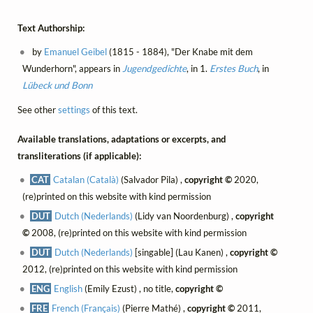
Text Authorship:
by
Emanuel Geibel
(1815 - 1884), "Der Knabe mit dem
Wunderhorn", appears in
Jugendgedichte
, in 1.
Erstes Buch
, in
Lübeck und Bonn
See other
settings
of this text.
Available translations, adaptations or excerpts, and
transliterations (if applicable):
CAT
Catalan (Català)
(Salvador Pila) ,
copyright ©
2020,
(re)printed on this website with kind permission
DUT
Dutch (Nederlands)
(Lidy van Noordenburg) ,
copyright
©
2008, (re)printed on this website with kind permission
DUT
Dutch (Nederlands)
[singable] (Lau Kanen) ,
copyright ©
2012, (re)printed on this website with kind permission
ENG
English
(Emily Ezust) , no title,
copyright ©
FRE
French (Français)
(Pierre Mathé) ,
copyright ©
2011,