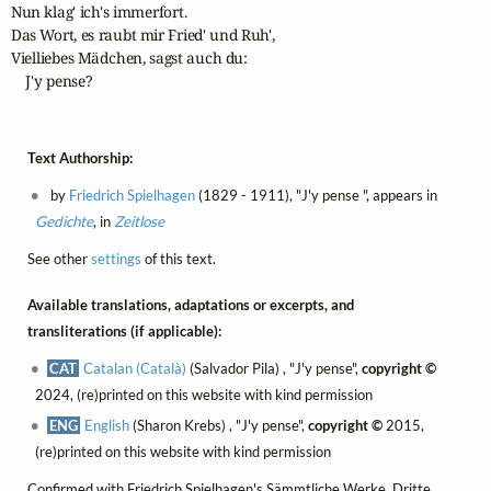
Nun klag' ich's immerfort.

Das Wort, es raubt mir Fried' und Ruh',

Vielliebes Mädchen, sagst auch du:

    J'y pense?
Text Authorship:
by
Friedrich Spielhagen
(1829 - 1911), "J'y pense ", appears in
Gedichte
, in
Zeitlose
See other
settings
of this text.
Available translations, adaptations or excerpts, and
transliterations (if applicable):
CAT
Catalan (Català)
(Salvador Pila) , "J'y pense",
copyright ©
2024, (re)printed on this website with kind permission
ENG
English
(Sharon Krebs) , "J'y pense",
copyright ©
2015,
(re)printed on this website with kind permission
Confirmed with
Friedrich Spielhagen's Sämmtliche Werke, Dritte,