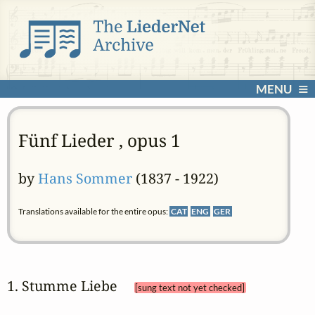
MENU
Fünf Lieder , opus 1
by
Hans Sommer
(1837 - 1922)
Translations available for the entire opus:
CAT
ENG
GER
1. Stumme Liebe 
[sung text not yet checked]