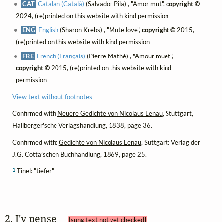
CAT
Catalan (Català)
(Salvador Pila) , "Amor mut",
copyright ©
2024, (re)printed on this website with kind permission
ENG
English
(Sharon Krebs) , "Mute love",
copyright ©
2015,
(re)printed on this website with kind permission
FRE
French (Français)
(Pierre Mathé) , "Amour muet",
copyright ©
2015, (re)printed on this website with kind
permission
View text without footnotes
Confirmed with
Neuere Gedichte von Nicolaus Lenau
, Stuttgart,
Hallberger'sche Verlagshandlung, 1838, page 36.
Confirmed with:
Gedichte von Nicolaus Lenau
, Suttgart: Verlag der
J.G. Cotta’schen Buchhandlung, 1869, page 25.
1
Tinel: "tiefer"
2. J'y pense 
[sung text not yet checked]