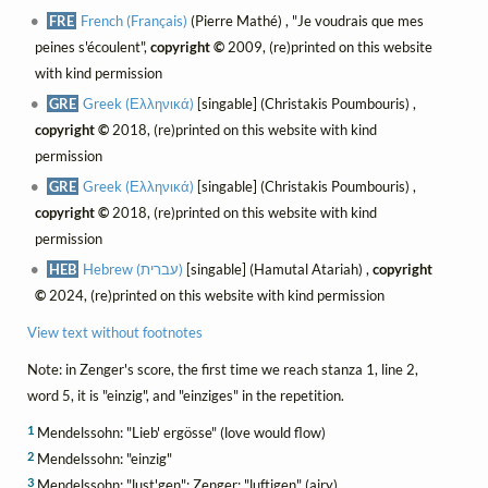
FRE
French (Français)
(Pierre Mathé) , "Je voudrais que mes
peines s'écoulent",
copyright ©
2009, (re)printed on this website
with kind permission
GRE
Greek (Ελληνικά)
[singable] (Christakis Poumbouris) ,
copyright ©
2018, (re)printed on this website with kind
permission
GRE
Greek (Ελληνικά)
[singable] (Christakis Poumbouris) ,
copyright ©
2018, (re)printed on this website with kind
permission
HEB
Hebrew (עברית)
[singable] (Hamutal Atariah) ,
copyright
©
2024, (re)printed on this website with kind permission
View text without footnotes
Note: in Zenger's score, the first time we reach stanza 1, line 2,
word 5, it is "einzig", and "einziges" in the repetition.
1
Mendelssohn: "Lieb' ergösse" (love would flow)
2
Mendelssohn: "einzig"
3
Mendelssohn: "lust'gen"; Zenger: "luftigen" (airy)