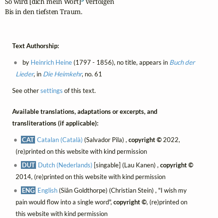
So wird [dich mein Wort]
 verfolgen

Bis in den tiefsten Traum.
Text Authorship:
by
Heinrich Heine
(1797 - 1856), no title, appears in
Buch der
Lieder
, in
Die Heimkehr
, no. 61
See other
settings
of this text.
Available translations, adaptations or excerpts, and
transliterations (if applicable):
CAT
Catalan (Català)
(Salvador Pila) ,
copyright ©
2022,
(re)printed on this website with kind permission
DUT
Dutch (Nederlands)
[singable] (Lau Kanen) ,
copyright ©
2014, (re)printed on this website with kind permission
ENG
English
(Siân Goldthorpe) (Christian Stein) , "I wish my
pain would flow into a single word",
copyright ©
, (re)printed on
this website with kind permission