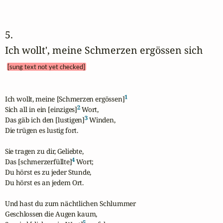
5. 
Ich wollt', meine Schmerzen ergössen sich 
[sung text not yet checked]
1
Ich wollt, meine [Schmerzen ergössen]
2
Sich all in ein [einziges]
 Wort,

3
Das gäb ich den [lustigen]
 Winden,

Die trügen es lustig fort.

Sie tragen zu dir, Geliebte,

4
Das [schmerzerfüllte]
 Wort;

Du hörst es zu jeder Stunde,

Du hörst es an jedem Ort.

Und hast du zum nächtlichen Schlummer

Geschlossen die Augen kaum,

5