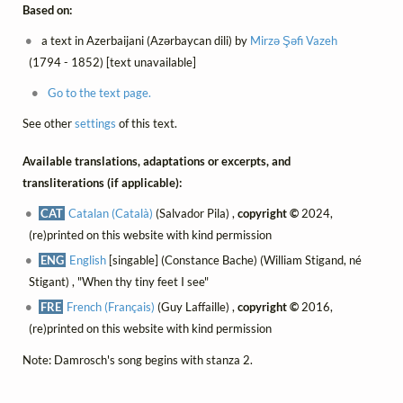
Based on:
a text in Azerbaijani (Azərbaycan dili) by
Mirzə Şəfi Vazeh
(1794 - 1852) [text unavailable]
Go to the text page.
See other
settings
of this text.
Available translations, adaptations or excerpts, and
transliterations (if applicable):
CAT
Catalan (Català)
(Salvador Pila) ,
copyright ©
2024,
(re)printed on this website with kind permission
ENG
English
[singable] (Constance Bache) (William Stigand, né
Stigant) , "When thy tiny feet I see"
FRE
French (Français)
(Guy Laffaille) ,
copyright ©
2016,
(re)printed on this website with kind permission
Note: Damrosch's song begins with stanza 2.