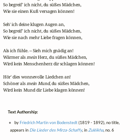
So begreif' ich nicht, du süßes Mädchen,

Wie sie einen Kuß versagen können!

Seh' ich deine klugen Augen an,

So begreif' ich nicht, du süßes Mädchen,

Wie sie nach mehr Liebe fragen können,

Als ich fühle. -- Sieh mich gnädig an!

Wärmer als 
mein
 Herz, du süßes Mädchen,

Wird kein Menschenherz dir schlagen können!

Hör' dies wonnevolle Liedchen an!

Schöner als 
mein Mund
, du süßes Mädchen,

Wird kein Mund dir Liebe klagen können!
Text Authorship:
by
Friedrich Martin von Bodenstedt
(1819 - 1892), no title,
appears in
Die Lieder des Mirza-Schaffy
, in
Zuléikha
, no. 6