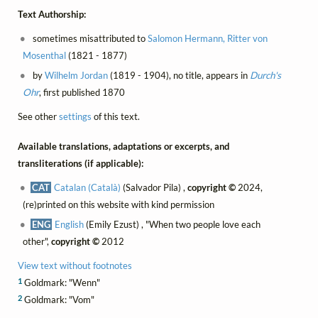
Text Authorship:
sometimes misattributed to
Salomon Hermann, Ritter von
Mosenthal
(1821 - 1877)
by
Wilhelm Jordan
(1819 - 1904), no title, appears in
Durch's
Ohr
, first published 1870
See other
settings
of this text.
Available translations, adaptations or excerpts, and
transliterations (if applicable):
CAT
Catalan (Català)
(Salvador Pila) ,
copyright ©
2024,
(re)printed on this website with kind permission
ENG
English
(Emily Ezust) , "When two people love each
other",
copyright ©
2012
View text without footnotes
1
Goldmark: "Wenn"
2
Goldmark: "Vom"