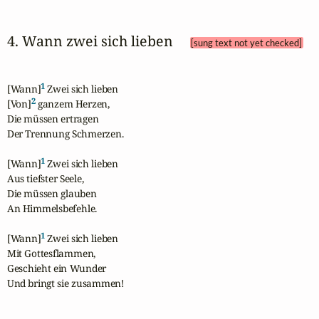
4. Wann zwei sich lieben 
[sung text not yet checked]
1
[Wann]
 Zwei sich lieben 

2
[Von]
 ganzem Herzen,

Die müssen ertragen 

Der Trennung Schmerzen.

1
[Wann]
 Zwei sich lieben 

Aus tiefster Seele,

Die müssen glauben 

An Himmelsbefehle.

1
[Wann]
 Zwei sich lieben 

Mit Gottesflammen,

Geschieht ein Wunder

Und bringt sie zusammen!