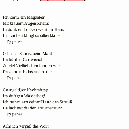
Ich kenn' ein Mägdelein

Mit blauem Augenschein; 

In dunklen Locken weht ihr Haar,

Ihr Lachen klingt so silberklar -- 

    J'y pense!

O Lust, o Scherz beim Mahl 

Im kühlen Gartensaal! 

Zuletzt Vielliebchen fanden wir:

Das eine mir, das and're dir:

    J'y pense! 

Grüngold'ger Nachmittag 

Im duft'gen Waldeshag! 

Ich nahm aus deiner Hand den Strauß,

Da lachtest du den Träumer aus:

    J'y pense! 

Ach! ich vergaß das Wort;
