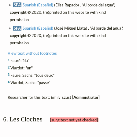
SPA
Spanish (Español)
(Elisa Rapado) , "Al borde del agua",
copyright ©
2020, (re)printed on this website with kind
permission
SPA
Spanish (Español)
(José Miguel Llata) , "Al borde del agua",
copyright ©
2020, (re)printed on this website with kind
permission
View text without footnotes
1
Fauré: "du"
2
Viardot: "un"
3
Fauré, Sachs: "tous deux"
4
Viardot, Sachs: "passe"
Researcher for this text: Emily Ezust [
Administrator
]
6. Les Cloches 
[sung text not yet checked]