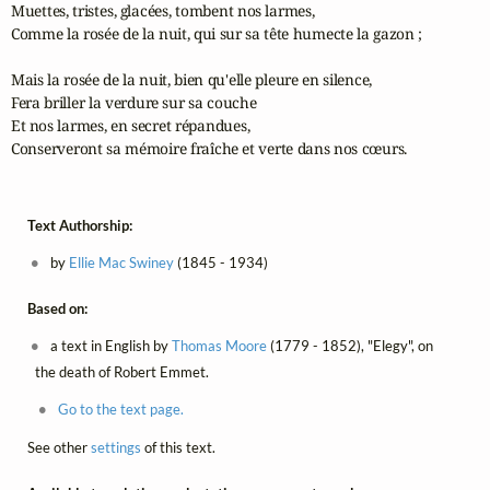
Muettes, tristes, glacées, tombent nos larmes,

Comme la rosée de la nuit, qui sur sa tête humecte la gazon ;

Mais la rosée de la nuit, bien qu'elle pleure en silence,

Fera briller la verdure sur sa couche

Et nos larmes, en secret répandues,

Conserveront sa mémoire fraîche et verte dans nos cœurs.
Text Authorship:
by
Ellie Mac Swiney
(1845 - 1934)
Based on:
a text in English by
Thomas Moore
(1779 - 1852), "Elegy", on
the death of Robert Emmet.
Go to the text page.
See other
settings
of this text.