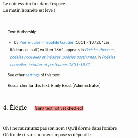
Le noir essaim fuit dans l'espace...

Le matin honnête est levé !
Text Authorship:
by
Pierre-Jules-Théophile Gautier
(1811 - 1872), "Les
Rôdeurs de nuit", written 1864, appears in
Poésies diverses,
poésies nouvelles et inédites, poésies posthumes
, in
Poésies
nouvelles, inédites et posthumes 1831-1872
See other
settings
of this text.
Researcher for this text: Emily Ezust [
Administrator
]
4. Élégie 
[sung text not yet checked]
Oh ! ne murmurez pas son nom ! Qu'il dorme dans l'ombre,

Où froide et sans honneur repose sa dépouille.
