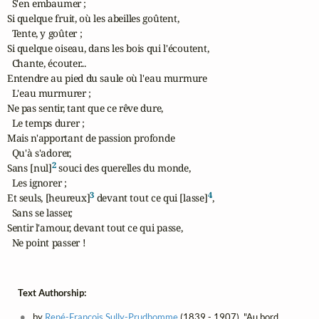
  S'en embaumer ;

Si quelque fruit, où les abeilles goûtent,

  Tente, y goûter ;

Si quelque oiseau, dans les bois qui l'écoutent,

  Chante, écouter...

Entendre au pied du saule où l'eau murmure

  L'eau murmurer ;

Ne pas sentir, tant que ce rêve dure,

  Le temps durer ;

Mais n'apportant de passion profonde

  Qu'à s'adorer,

2
Sans [nul]
 souci des querelles du monde,

  Les ignorer ;

3
4
Et seuls, [heureux]
 devant tout ce qui [lasse]
,

  Sans se lasser,

Sentir l'amour, devant tout ce qui passe,

  Ne point passer !
Text Authorship:
by
René-François Sully-Prudhomme
(1839 - 1907), "Au bord