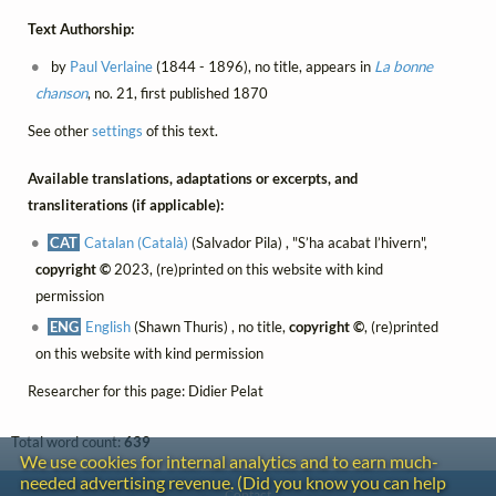
Text Authorship:
by
Paul Verlaine
(1844 - 1896), no title, appears in
La bonne
chanson
, no. 21, first published 1870
See other
settings
of this text.
Available translations, adaptations or excerpts, and
transliterations (if applicable):
CAT
Catalan (Català)
(Salvador Pila) , "S’ha acabat l’hivern",
copyright ©
2023, (re)printed on this website with kind
permission
ENG
English
(Shawn Thuris) , no title,
copyright ©
, (re)printed
on this website with kind permission
Researcher for this page: Didier Pelat
Total word count:
639
We use cookies for internal analytics and to earn much-
needed advertising revenue. (Did you know you can help
Contact