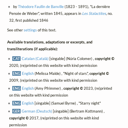
by
Théodore Faullin de Banville
(1823 - 1891), "La dernière
Pensée de Weber", written 1845, appears in
Les Stalactites
, no.
32, first published 1846
See other
settings
of this text.
Available translations, adaptations or excerpts, and
transliterations (if applicable):
CAT
Catalan (Català)
[singable] (Núria Colomer) ,
copyright ©
2020, (re)printed on this website with kind permission
ENG
English
(Melissa Malde) , "Night of stars",
copyright ©
2009, (re)printed on this website with kind permission
ENG
English
(Amy Pfrimmer) ,
copyright ©
2023, (re)printed
on this website with kind permission
ENG
English
[singable] (Samuel Byrne) , "Starry night"
GER
German (Deutsch)
[singable] (Bertram Kottmann) ,
copyright ©
2017, (re)printed on this website with kind
permission