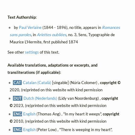
Text Authorship:
by
Paul Verlaine
(1844 - 1896), no title, appears in
Romances
sans paroles
, in
Ariettes oubliées
, no. 3, Sens, Typographie de
Maurice L'Hermite, first published 1874
See other
settings
of this text.
Available translations, adaptations or excerpts, and
transliterations (if applicable):
CAT
Catalan (Català)
[singable] (Núria Colomer) ,
copyright ©
2020, (re)printed on this website with kind permission
DUT
Dutch (Nederlands)
(Lidy van Noordenburg) ,
copyright
©
2023, (re)printed on this website with kind permission
ENG
English
(Thomas Ang) , "In my heart it weeps",
copyright
©
2010, (re)printed on this website with kind permission
ENG
English
(Peter Low) , "There is weeping in my heart",