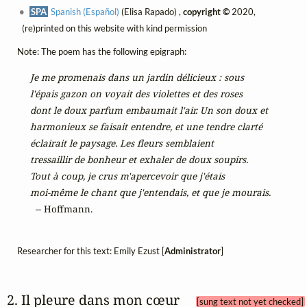
SPA
Spanish (Español)
(Elisa Rapado) ,
copyright ©
2020,
(re)printed on this website with kind permission
Note: The poem has the following epigraph:
Je me promenais dans un jardin délicieux : sous

l'épais gazon on voyait des violettes et des roses

dont le doux parfum embaumait l'air. Un son doux et

harmonieux se faisait entendre, et une tendre clarté

éclairait le paysage. Les fleurs semblaient

tressaillir de bonheur et exhaler de doux soupirs.

Tout à coup, je crus m'apercevoir que j'étais 

moi-même le chant que j'entendais, et que je mourais.
  -- Hoffmann.
Researcher for this text: Emily Ezust [
Administrator
]
2. Il pleure dans mon cœur 
[sung text not yet checked]