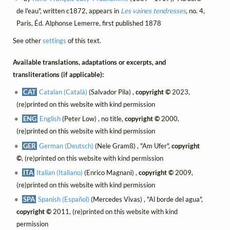
de l'eau", written c1872, appears in
Les vaines tendresses
, no. 4,
Paris, Éd. Alphonse Lemerre, first published 1878
See other
settings
of this text.
Available translations, adaptations or excerpts, and
transliterations (if applicable):
CAT
Catalan (Català)
(Salvador Pila) ,
copyright ©
2023,
(re)printed on this website with kind permission
ENG
English
(Peter Low) , no title,
copyright ©
2000,
(re)printed on this website with kind permission
GER
German (Deutsch)
(Nele Gramß) , "Am Ufer",
copyright
©
, (re)printed on this website with kind permission
ITA
Italian (Italiano)
(Enrico Magnani) ,
copyright ©
2009,
(re)printed on this website with kind permission
SPA
Spanish (Español)
(Mercedes Vivas) , "Al borde del agua",
copyright ©
2011, (re)printed on this website with kind
permission