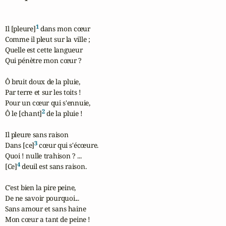
1
Il [pleure]
 dans mon cœur

Comme il pleut sur la ville ;

Quelle est cette langueur

Qui pénètre mon cœur ?

Ô bruit doux de la pluie,

Par terre et sur les toits !

Pour un cœur qui s'ennuie,

2
Ô le [chant]
 de la pluie !

Il pleure sans raison

3
Dans [ce]
 cœur qui s'écœure.

Quoi ! nulle trahison ? ...

4
[Ce]
 deuil est sans raison.

C'est bien la pire peine,

De ne savoir pourquoi...

Sans amour et sans haine

Mon cœur a tant de peine !