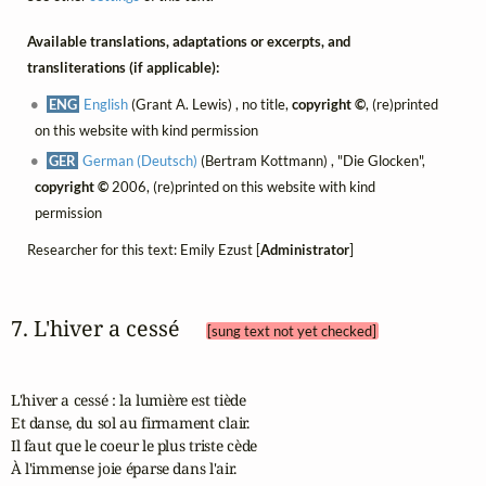
Available translations, adaptations or excerpts, and
transliterations (if applicable):
ENG
English
(Grant A. Lewis) , no title,
copyright ©
, (re)printed
on this website with kind permission
GER
German (Deutsch)
(Bertram Kottmann) , "Die Glocken",
copyright ©
2006, (re)printed on this website with kind
permission
Researcher for this text: Emily Ezust [
Administrator
]
7. L'hiver a cessé 
[sung text not yet checked]
L'hiver a cessé : la lumière est tiède

Et danse, du sol au firmament clair.

Il faut que le coeur le plus triste cède

À l'immense joie éparse dans l'air.
