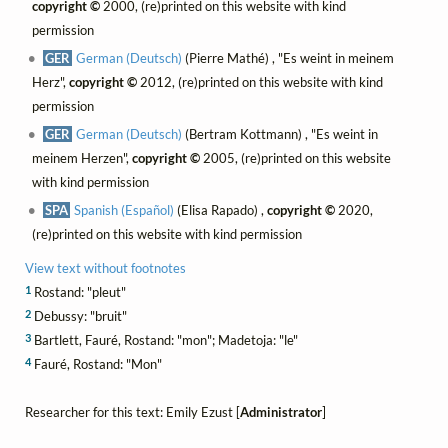
copyright ©
2000, (re)printed on this website with kind
permission
GER
German (Deutsch)
(Pierre Mathé) , "Es weint in meinem
Herz",
copyright ©
2012, (re)printed on this website with kind
permission
GER
German (Deutsch)
(Bertram Kottmann) , "Es weint in
meinem Herzen",
copyright ©
2005, (re)printed on this website
with kind permission
SPA
Spanish (Español)
(Elisa Rapado) ,
copyright ©
2020,
(re)printed on this website with kind permission
View text without footnotes
1
Rostand: "pleut"
2
Debussy: "bruit"
3
Bartlett, Fauré, Rostand: "mon"; Madetoja: "le"
4
Fauré, Rostand: "Mon"
Researcher for this text: Emily Ezust [
Administrator
]