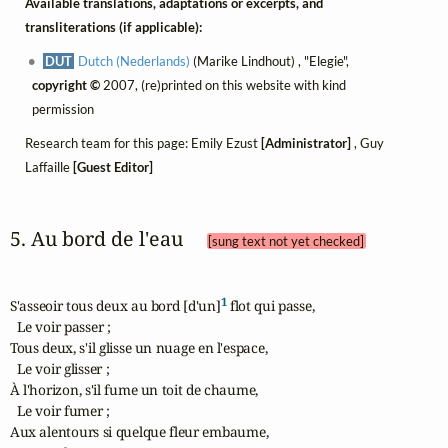
Available translations, adaptations or excerpts, and
transliterations (if applicable):
DUT
Dutch (Nederlands)
(Marike Lindhout) , "Elegie",
copyright ©
2007, (re)printed on this website with kind
permission
Research team for this page: Emily Ezust
[Administrator]
, Guy
Laffaille
[Guest Editor]
5. Au bord de l'eau 
[sung text not yet checked]
1
S'asseoir tous deux au bord [d'un]
 flot qui passe,

  Le voir passer ;

Tous deux, s'il glisse un nuage en l'espace,

  Le voir glisser ;

À l'horizon, s'il fume un toit de chaume,

  Le voir fumer ;

Aux alentours si quelque fleur embaume,
