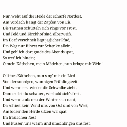
Nun weht auf der Heide der scharfe Nordost,

Am Vordach hangt der Zapfen von Eis,

Die Tannen schütteln sich rings vor Frost,

Und Feld und Kirchhof sind silberweiß.

Im Dorf verschneit liegt jeglicher Pfad,

Ein Weg nur führet zur Schenke allein,

Und geh' ich dort grade des Abends spat,

So tret' ich hinein;

O mein Käthchen, mein Mädchen, nun bringe mir Wein!

O liebes Käthchen, nun sing' mir ein Lied

Von der sonnigen, wonnigen Frühlingszeit!

Und wenn erst wieder die Schwalbe zieht,

Dann sollst du schauen, wie hold sich's freit.

Und wenn aufs neu der Winter sich naht,

Da schiert kein Wind uns von Ost und von West;

Am lodernden Herde sitzen wir spat

Im traulichen Nest

Und küssen uns warm und umschlingen uns fest.