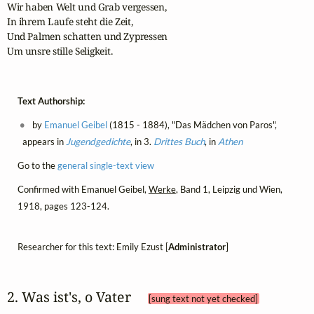
Wir haben Welt und Grab vergessen,

In ihrem Laufe steht die Zeit,

Und Palmen schatten und Zypressen

Um unsre stille Seligkeit.
Text Authorship:
by
Emanuel Geibel
(1815 - 1884), "Das Mädchen von Paros",
appears in
Jugendgedichte
, in 3.
Drittes Buch
, in
Athen
Go to the
general single-text view
Confirmed with Emanuel Geibel,
Werke
, Band 1, Leipzig und Wien,
1918, pages 123-124.
Researcher for this text: Emily Ezust [
Administrator
]
2. Was ist's, o Vater 
[sung text not yet checked]