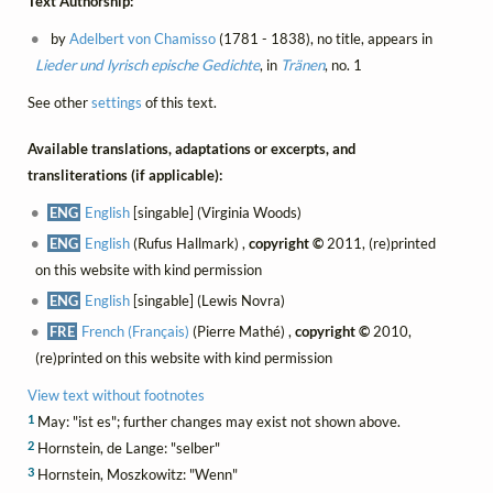
Text Authorship:
by
Adelbert von Chamisso
(1781 - 1838), no title, appears in
Lieder und lyrisch epische Gedichte
, in
Tränen
, no. 1
See other
settings
of this text.
Available translations, adaptations or excerpts, and
transliterations (if applicable):
ENG
English
[singable] (Virginia Woods)
ENG
English
(Rufus Hallmark) ,
copyright ©
2011, (re)printed
on this website with kind permission
ENG
English
[singable] (Lewis Novra)
FRE
French (Français)
(Pierre Mathé) ,
copyright ©
2010,
(re)printed on this website with kind permission
View text without footnotes
1
May: "ist es"; further changes may exist not shown above.
2
Hornstein, de Lange: "selber"
3
Hornstein, Moszkowitz: "Wenn"