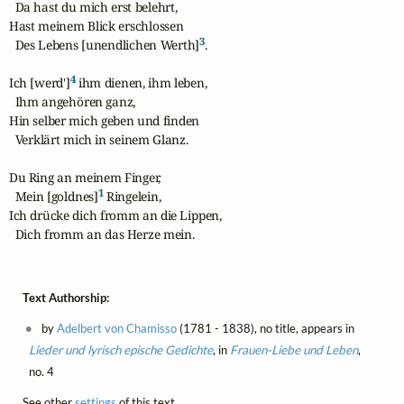
  Da hast du mich erst belehrt,

Hast meinem Blick erschlossen

3
  Des Lebens [unendlichen Werth]
.

4
Ich [werd']
 ihm dienen, ihm leben,

  Ihm angehören ganz,

Hin selber mich geben und finden

  Verklärt mich in seinem Glanz.

Du Ring an meinem Finger,

1
  Mein [goldnes]
 Ringelein,

Ich drücke dich fromm an die Lippen,

  Dich fromm an das Herze mein.
Text Authorship:
by
Adelbert von Chamisso
(1781 - 1838), no title, appears in
Lieder und lyrisch epische Gedichte
, in
Frauen-Liebe und Leben
,
no. 4
See other
settings
of this text.