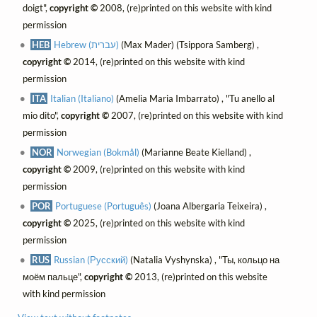
doigt",
copyright ©
2008, (re)printed on this website with kind
permission
HEB
Hebrew (עברית)
(Max Mader) (Tsippora Samberg) ,
copyright ©
2014, (re)printed on this website with kind
permission
ITA
Italian (Italiano)
(Amelia Maria Imbarrato) , "Tu anello al
mio dito",
copyright ©
2007, (re)printed on this website with kind
permission
NOR
Norwegian (Bokmål)
(Marianne Beate Kielland) ,
copyright ©
2009, (re)printed on this website with kind
permission
POR
Portuguese (Português)
(Joana Albergaria Teixeira) ,
copyright ©
2025, (re)printed on this website with kind
permission
RUS
Russian (Русский)
(Natalia Vyshynska) , "Ты, кольцо на
моём пальце",
copyright ©
2013, (re)printed on this website
with kind permission