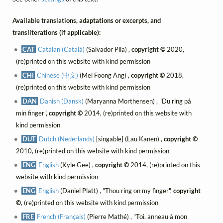
Available translations, adaptations or excerpts, and
transliterations (if applicable):
CAT
Catalan (Català)
(Salvador Pila) ,
copyright ©
2020,
(re)printed on this website with kind permission
CHI
Chinese (中文)
(Mei Foong Ang) ,
copyright ©
2018,
(re)printed on this website with kind permission
DAN
Danish (Dansk)
(Maryanna Morthensen) , "Du ring på
min finger",
copyright ©
2014, (re)printed on this website with
kind permission
DUT
Dutch (Nederlands)
[singable] (Lau Kanen) ,
copyright ©
2010, (re)printed on this website with kind permission
ENG
English
(Kyle Gee) ,
copyright ©
2014, (re)printed on this
website with kind permission
ENG
English
(Daniel Platt) , "Thou ring on my finger",
copyright
©
, (re)printed on this website with kind permission
FRE
French (Français)
(Pierre Mathé) , "Toi, anneau à mon