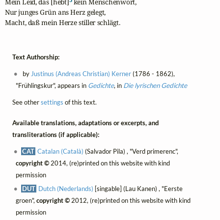
Mein Leid, das [hebt]
 kein Menschenwort,

Nur junges Grün ans Herz gelegt,

Macht, daß mein Herze stiller schlägt.
Text Authorship:
by
Justinus (Andreas Christian) Kerner
(1786 - 1862),
"Frühlingskur", appears in
Gedichte
, in
Die lyrischen Gedichte
See other
settings
of this text.
Available translations, adaptations or excerpts, and
transliterations (if applicable):
CAT
Catalan (Català)
(Salvador Pila) , "Verd primerenc",
copyright ©
2014, (re)printed on this website with kind
permission
DUT
Dutch (Nederlands)
[singable] (Lau Kanen) , "Eerste
groen",
copyright ©
2012, (re)printed on this website with kind
permission