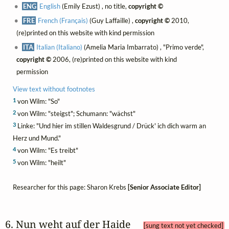
ENG
English
(Emily Ezust) , no title,
copyright ©
FRE
French (Français)
(Guy Laffaille) ,
copyright ©
2010,
(re)printed on this website with kind permission
ITA
Italian (Italiano)
(Amelia Maria Imbarrato) , "Primo verde",
copyright ©
2006, (re)printed on this website with kind
permission
View text without footnotes
1
von Wilm: "So"
2
von Wilm: "steigst"; Schumann: "wächst"
3
Linke: "Und hier im stillen Waldesgrund / Drück' ich dich warm an
Herz und Mund."
4
von Wilm: "Es treibt"
5
von Wilm: "heilt"
Researcher for this page: Sharon Krebs
[Senior Associate Editor]
6. Nun weht auf der Haide 
[sung text not yet checked]