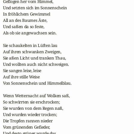
Geflogen her vom Himmel,

Und setzten sich im Sonnenschein

In fröhlichem Gewimmel

All an des Baumes Äste,

Und saßen da so feste,

Als ob sie angewachsen sein.

Sie schaukelten in Lüften lau

Auf ihren schwanken Zweigen,

Sie aßen Licht und tranken Thau,

Und wollten auch nicht schweigen.

Sie sangen leise, leise

Auf ihre stille Weise

Von Sonnenschein und Himmelblau.

Wenn Wetternacht auf Wolken saß,

So schwirrten sie erschrocken;

Sie wurden von dem Regen naß,

Und wurden wieder trocken;

Die Tropfen rannen nieder

Vom grünenden Gefieder,

Und desto grüner wurde das.
