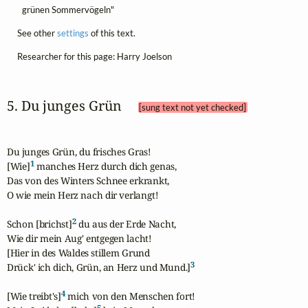
grünen Sommervögeln"
See other
settings
of this text.
Researcher for this page: Harry Joelson
5. Du junges Grün 
[sung text not yet checked]
Du junges Grün, du frisches Gras!

1
[Wie]
 manches Herz durch dich genas,

Das von des Winters Schnee erkrankt,

O wie mein Herz nach dir verlangt!

2
Schon [brichst]
 du aus der Erde Nacht,

Wie dir mein Aug' entgegen lacht! 

[Hier in des Waldes stillem Grund

3
Drück' ich dich, Grün, an Herz und Mund.]
4
[Wie treibt's]
 mich von den Menschen fort!

5