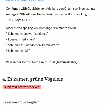
View text without footnotes
Confirmed with
Gedichte von Adelbert von Chamisso
, Neunzehnte
Auflage (19th edition), Berlin, Weidmannsche Buchhandlung,
1869, pages 11-12.
Modernized spelling would change "Werth" to "Wert"
1
Schumann, Loewe: "goldenes"
2
Loewe: "friedlichen"
3
Schumann: "unendlichen, tiefen Wert"
4
Schumann: "will"
Researcher for this text: Emily Ezust [
Administrator
]
4. Es kamen grüne Vögelein 
[sung text not yet checked]
Es kamen grüne Vögelein
