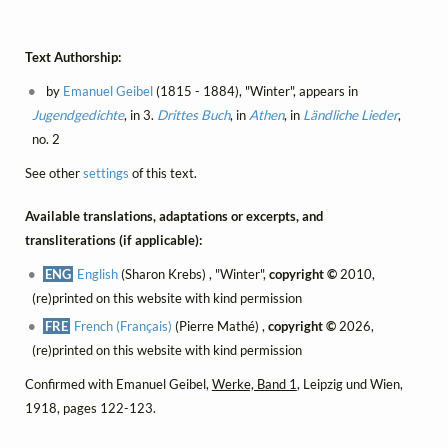
Text Authorship:
by
Emanuel Geibel
(1815 - 1884), "Winter", appears in
Jugendgedichte
, in 3.
Drittes Buch
, in
Athen
, in
Ländliche Lieder
,
no. 2
See other
settings
of this text.
Available translations, adaptations or excerpts, and
transliterations (if applicable):
ENG
English
(Sharon Krebs) , "Winter",
copyright ©
2010,
(re)printed on this website with kind permission
FRE
French (Français)
(Pierre Mathé) ,
copyright ©
2026,
(re)printed on this website with kind permission
Confirmed with Emanuel Geibel,
Werke, Band 1
, Leipzig und Wien,
1918, pages 122-123.