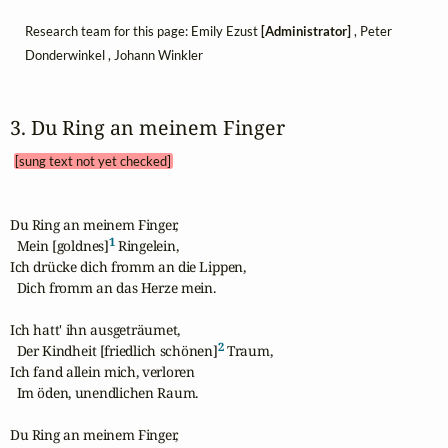
Research team for this page: Emily Ezust
[Administrator]
, Peter
Donderwinkel , Johann Winkler
3. Du Ring an meinem Finger 
[sung text not yet checked]
Du Ring an meinem Finger,

1
  Mein [goldnes]
 Ringelein,

Ich drücke dich fromm an die Lippen,

  Dich fromm an das Herze mein.

Ich hatt' ihn ausgeträumet,

2
  Der Kindheit [friedlich schönen]
 Traum,

Ich fand allein mich, verloren

  Im öden, unendlichen Raum.

Du Ring an meinem Finger,
