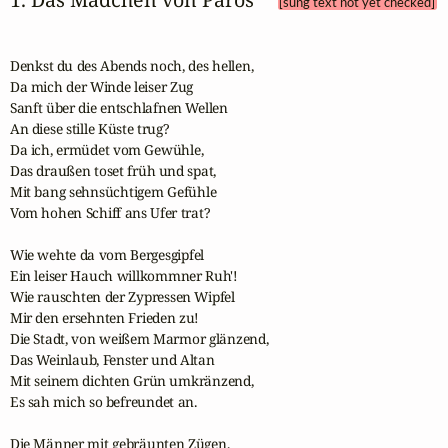
[sung text not yet checked]
Denkst du des Abends noch, des hellen,

Da mich der Winde leiser Zug

Sanft über die entschlafnen Wellen

An diese stille Küste trug?

Da ich, ermüdet vom Gewühle,

Das draußen toset früh und spat,

Mit bang sehnsüchtigem Gefühle

Vom hohen Schiff ans Ufer trat?

Wie wehte da vom Bergesgipfel

Ein leiser Hauch willkommner Ruh'!

Wie rauschten der Zypressen Wipfel

Mir den ersehnten Frieden zu!

Die Stadt, von weißem Marmor glänzend,

Das Weinlaub, Fenster und Altan

Mit seinem dichten Grün umkränzend,

Es sah mich so befreundet an.

Die Männer mit gebräunten Zügen,
