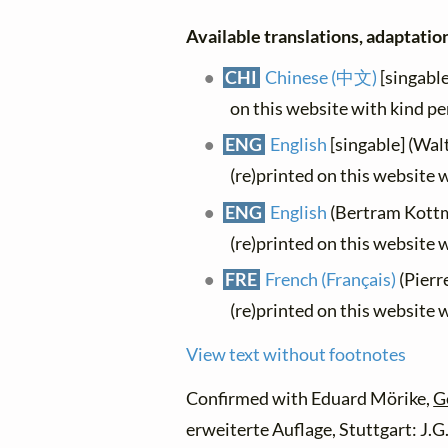
Available translations, adaptations
CHI
Chinese (中文)
[singable
on this website with kind p
ENG
English
[singable] (Wal
(re)printed on this website 
ENG
English
(Bertram Kottm
(re)printed on this website 
FRE
French (Français)
(Pierr
(re)printed on this website 
View text without footnotes
Confirmed with Eduard Mörike,
G
erweiterte Auflage, Stuttgart: J.