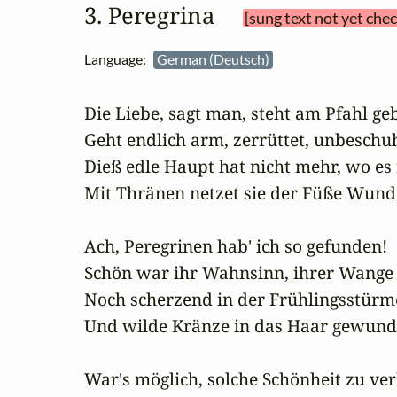
3. Peregrina 
[sung text not yet che
Language:
German (Deutsch)
Die Liebe, sagt man, steht am Pfahl geb
Geht endlich arm, zerrüttet, unbeschuht
Dieß edle Haupt hat nicht mehr, wo es r
Mit Thränen netzet sie der Füße Wunde
Ach, Peregrinen hab' ich so gefunden!

Schön war ihr Wahnsinn, ihrer Wange G
Noch scherzend in der Frühlingsstürm
Und wilde Kränze in das Haar gewunde
War's möglich, solche Schönheit zu verl