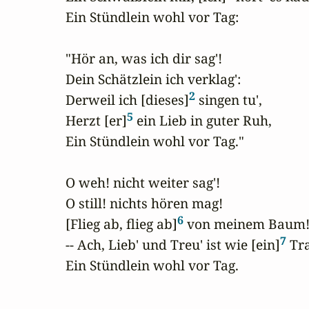
Ein Stündlein wohl vor Tag:

"Hör an, was ich dir sag'!

Dein Schätzlein ich verklag':

2
Derweil ich [dieses]
 singen tu',

5
Herzt [er]
 ein Lieb in guter Ruh,

Ein Stündlein wohl vor Tag."

O weh! nicht weiter sag'!

O still! nichts hören mag!

6
[Flieg ab, flieg ab]
 von meinem Baum!
7
-- Ach, Lieb' und Treu' ist wie [ein]
 Tr
Ein Stündlein wohl vor Tag.