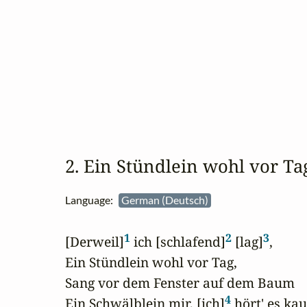
2. Ein Stündlein wohl vor T
Language:
German (Deutsch)
1
2
3
[Derweil]
 ich [schlafend]
 [lag]
,

Ein Stündlein wohl vor Tag,

Sang vor dem Fenster auf dem Baum

4
Ein Schwälblein mir, [ich]
 hört' es ka