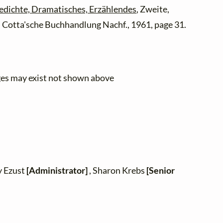
edichte, Dramatisches, Erzählendes
, Zweite,
G. Cotta'sche Buchhandlung Nachf., 1961, page 31.
ges may exist not shown above
y Ezust
[Administrator]
, Sharon Krebs
[Senior