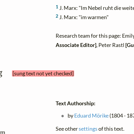
1
J. Marx: "Im Nebel ruht die weit
2
J. Marx: "im warmen"
Research team for this page: Emil
Associate Editor]
, Peter Rastl
[Gu
ag 
[sung text not yet checked]
Text Authorship:
by
Eduard Mörike
(1804 - 187
See other
settings
of this text.
um
