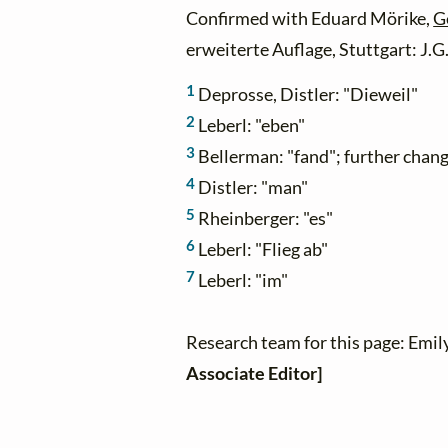
Confirmed with Eduard Mörike,
G
erweiterte Auflage, Stuttgart: J.
1
Deprosse, Distler: "Dieweil"
2
Leberl: "eben"
3
Bellerman: "fand"; further chan
4
Distler: "man"
5
Rheinberger: "es"
6
Leberl: "Flieg ab"
7
Leberl: "im"
Research team for this page: Emil
Associate Editor]