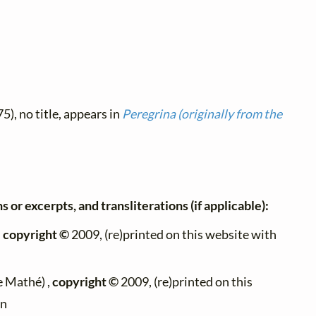
5), no title, appears in
Peregrina (originally from the
 or excerpts, and transliterations (if applicable):
,
copyright ©
2009, (re)printed on this website with
e Mathé) ,
copyright ©
2009, (re)printed on this
on