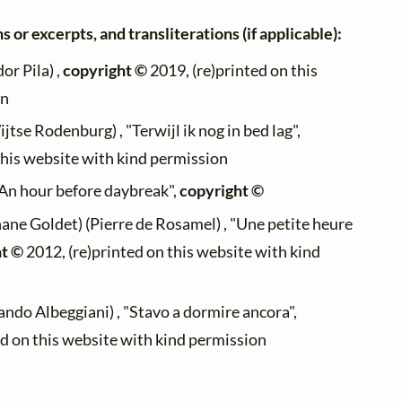
 or excerpts, and transliterations (if applicable):
or Pila) ,
copyright ©
2019, (re)printed on this
on
jtse Rodenburg) , "Terwijl ik nog in bed lag",
 this website with kind permission
 "An hour before daybreak",
copyright ©
ane Goldet) (Pierre de Rosamel) , "Une petite heure
ht ©
2012, (re)printed on this website with kind
ando Albeggiani) , "Stavo a dormire ancora",
ed on this website with kind permission