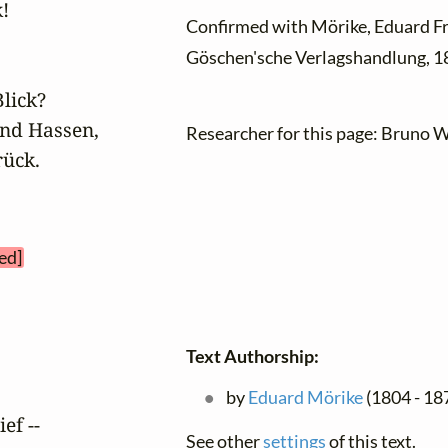
!

Confirmed with Mörike, Eduard Fr
Göschen'sche Verlagshandlung, 18
lick?

nd Hassen, 

Researcher for this page: Bruno W
rück.
ed]
Text Authorship:
by
Eduard Mörike
(1804 - 187
f --

See other
settings
of this text.