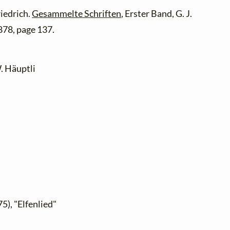
iedrich.
Gesammelte Schriften
, Erster Band, G. J.
78, page 137.
. Häuptli
5), "Elfenlied"