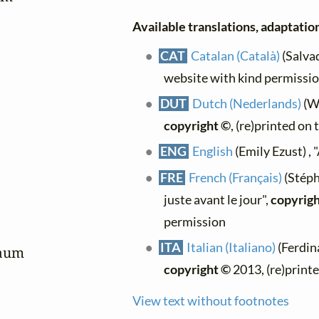
Available translations, adaptations
CAT
Catalan (Català)
(Salvad
website with kind permissi
DUT
Dutch (Nederlands)
(Wi
copyright ©
, (re)printed on
ENG
English
(Emily Ezust) ,
FRE
French (Français)
(Stéph
juste avant le jour",
copyrig
permission


ITA
Italian (Italiano)
(Ferdin
aum

copyright ©
2013, (re)print
View text without footnotes