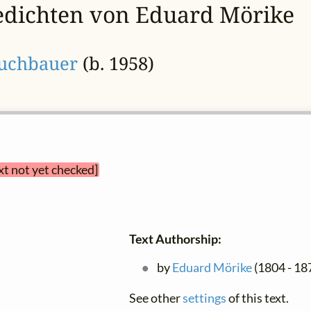
edichten von Eduard Mörike
auchbauer
(b. 1958)
xt not yet checked]
Text Authorship:
by
Eduard Mörike
(1804 - 18
See other
settings
of this text.