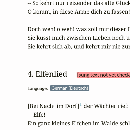
-- So kehrt nur reizender das alte Glück
O komm, in diese Arme dich zu fassen!

Doch weh! o weh! was soll mir dieser B
Sie küsst mich zwischen Lieben noch u
Sie kehrt sich ab, und kehrt mir nie zu
4. Elfenlied 
[sung text not yet check
Language:
German (Deutsch)
1
[Bei Nacht im Dorf]
 der Wächter rief: 

    Elfe!

Ein ganz kleines Elfchen im Walde schlie