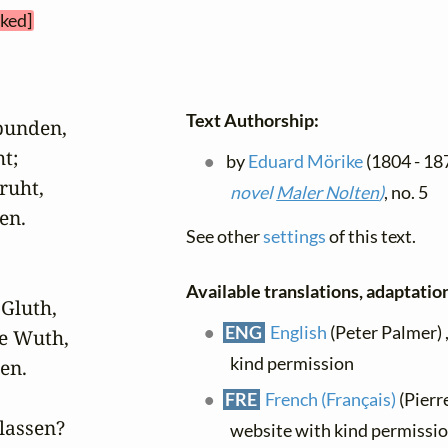
cked]
Text Authorship:
unden, 

;

by
Eduard Mörike
(1804 - 187
uht,

novel
Maler Nolten
)
, no. 5
n.

See other
settings
of this text.
Available translations, adaptations
luth, 

ENG
English
(Peter Palmer) 
e Wuth,

kind permission
n.

FRE
French (Français)
(Pierr
assen? 

website with kind permissi