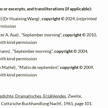
 or excerpts, and transliterations (if applicable):
] (Dr Huaixing Wang) ,
copyright ©
2024, (re)printed
ermission
ter A. Aue) , "September morning",
copyright ©
2010,
with kind permission
ann) , "September morning",
copyright ©
2004,
with kind permission
e Mathé) , "Matin de septembre",
copyright ©
2009,
with kind permission
edichte, Dramatisches, Erzählendes
, Zweite,
G. Cotta'sche Buchhandlung Nachf., 1961, page 101.