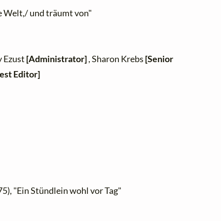
e Welt,/ und träumt von"
y Ezust
[Administrator]
, Sharon Krebs
[Senior
est Editor]
5), "Ein Stündlein wohl vor Tag"