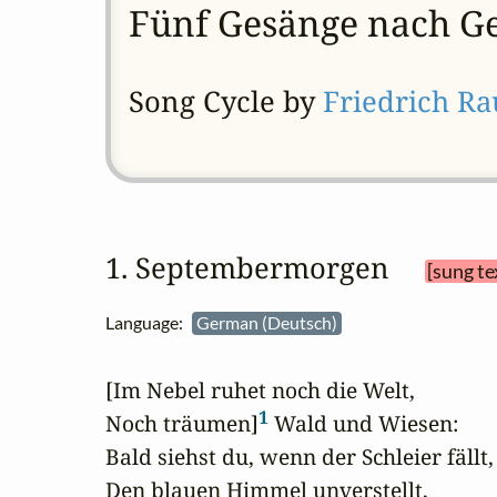
Fünf Gesänge nach G
Song Cycle by
Friedrich R
1. Septembermorgen 
[sung te
Language:
German (Deutsch)
[Im Nebel ruhet noch die Welt,

1
Noch träumen]
 Wald und Wiesen:

Bald siehst du, wenn der Schleier fällt,

Den blauen Himmel unverstellt,
