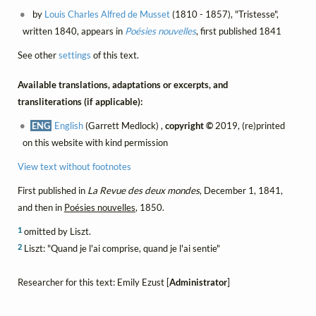
by
Louis Charles Alfred de Musset
(1810 - 1857), "Tristesse",
written 1840, appears in
Poésies nouvelles
, first published 1841
See other
settings
of this text.
Available translations, adaptations or excerpts, and
transliterations (if applicable):
ENG
English
(Garrett Medlock) ,
copyright ©
2019, (re)printed
on this website with kind permission
View text without footnotes
First published in
La Revue des deux mondes
, December 1, 1841,
and then in
Poésies nouvelles
, 1850.
1
omitted by Liszt.
2
Liszt: "Quand je l'ai comprise, quand je l'ai sentie"
Researcher for this text: Emily Ezust [
Administrator
]