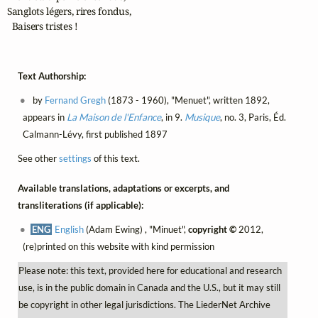
Sanglots légers, rires fondus,

  Baisers tristes !
Text Authorship:
by
Fernand Gregh
(1873 - 1960), "Menuet", written 1892,
appears in
La Maison de l'Enfance
, in 9.
Musique
, no. 3, Paris, Éd.
Calmann-Lévy, first published 1897
See other
settings
of this text.
Available translations, adaptations or excerpts, and
transliterations (if applicable):
ENG
English
(Adam Ewing) , "Minuet",
copyright ©
2012,
(re)printed on this website with kind permission
Please note: this text, provided here for educational and research
use, is in the public domain in Canada and the U.S., but it may still
be copyright in other legal jurisdictions. The LiederNet Archive