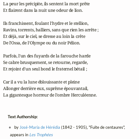
La peur les précipite, ils sentent la mort prête

Et flairent dans la nuit une odeur de lion.

Ils franchissent, foulant l'hydre et le stellion,

Ravins, torrents, halliers, sans que rien les arrête ;

Et déjà, sur le ciel, se dresse au loin la crête

De l'Ossa, de l'Olympe ou du noir Pélion.

Parfois, l'un des fuyards de la farouche harde

Se cabre brusquement, se retourne, regarde,

Et rejoint d'un seul bond le fraternel bétail ;

Car il a vu la lune éblouissante et pleine

Allonger derrière eux, suprême épouvantail,

La gigantesque horreur de l'ombre Herculéenne.
Text Authorship:
by
José-María de Hérédia
(1842 - 1905), "Fuite de centaures",
appears in
Les Trophées