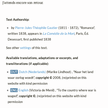
J'attends encore son retour.
Text Authorship:
by
Pierre-Jules-Théophile Gautier
(1811 - 1872), "Romance",
written 1838, appears in
La Comédie de la Mort
, Paris, Éd.
Desessart, first published 1838
See other
settings
of this text.
Available translations, adaptations or excerpts, and
transliterations (if applicable):
DUT
Dutch (Nederlands)
(Marike Lindhout) , "Naar het land
waar oorlog woedt",
copyright ©
2008, (re)printed on this
website with kind permission
ENG
English
(Victoria de Menil) , "To the country where war is
waged",
copyright ©
, (re)printed on this website with kind
permission