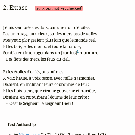
2. Extase 
[sung text not yet checked]
J'étais seul près des flots, par une nuit d'étoiles.

Pas un nuage aux cieux, sur les mers pas de voiles.

Mes yeux plongeaient plus loin que le monde réel.

Et les bois, et les monts, et toute la nature,

1
Semblaient interroger dans un [confus]
 murmure

   Les flots des mers, les feux du ciel.

Et les étoiles d'or, légions infinies,

A voix haute, à voix basse, avec mille harmonies,

Disaient, en inclinant leurs couronnes de feu ;

Et les flots bleus, que rien ne gouverne et n'arrête,

Disaient, en recourbant l'écume de leur crête :

   -- C'est le Seigneur, le Seigneur Dieu !
Text Authorship:
by
Victor Hugo
(1802 - 1885), "Extase", written 1828,