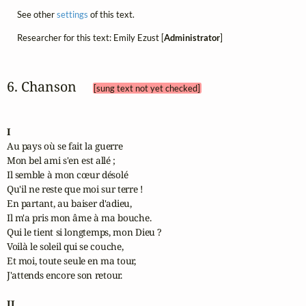
See other
settings
of this text.
Researcher for this text: Emily Ezust [
Administrator
]
6. Chanson 
[sung text not yet checked]
I
Au pays où se fait la guerre

Mon bel ami s'en est allé ;

Il semble à mon cœur désolé

Qu'il ne reste que moi sur terre !

En partant, au baiser d'adieu,

Il m'a pris mon âme à ma bouche.

Qui le tient si longtemps, mon Dieu ?

Voilà le soleil qui se couche,

Et moi, toute seule en ma tour,

J'attends encore son retour.

II