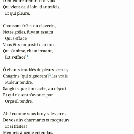
D'entendre frémir cette voix

Qui vient de si loin, d'autrefois,

  Et qui pleure.

Chansons frêles du clavecin,

Notes grêles, fuyant essaim

  Qui s'efface,

Vous êtes un pastel d'antan

Qui s'anime, rit un instant,

1
  [Et s'efface]
.

Ô chants troublés de pleurs secrets,

2
Chagrins [qui s'ignorent]
, les vrais,

  Pudeur tendre,

Sanglots que l'on cache, au départ

Et qui n'osent s'avouer, par

  Orgueil tendre.

Ah ! comme vous broyez les cœrs

De vos airs charmants et moqueurs

  Et si tristes !

Menuets à peine entendus,
