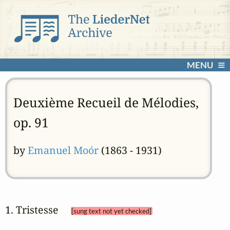
MENU
Deuxième Recueil de Mélodies,
op. 91
by
Emanuel Moór
(1863 - 1931)
1. Tristesse 
[sung text not yet checked]