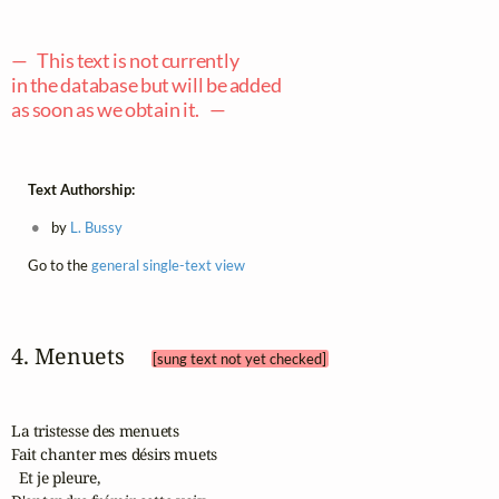
— This text is not currently
in the database but will be added
as soon as we obtain it. —
Text Authorship:
by
L. Bussy
Go to the
general single-text view
4. Menuets 
[sung text not yet checked]
La tristesse des menuets

Fait chanter mes désirs muets

  Et je pleure,
