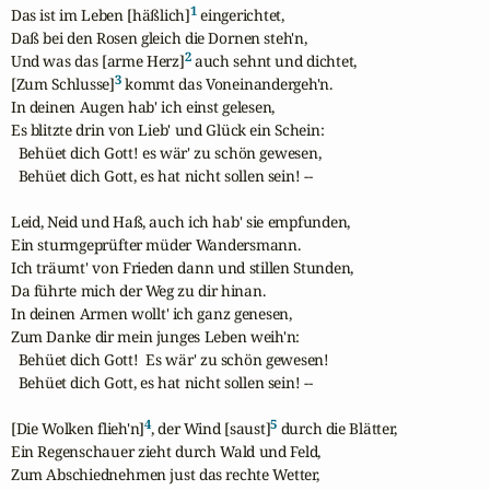
1
Das ist im Leben [häßlich]
 eingerichtet,

Daß bei den Rosen gleich die Dornen steh'n,

2
Und was das [arme Herz]
 auch sehnt und dichtet,

3
[Zum Schlusse]
 kommt das Voneinandergeh'n.

In deinen Augen hab' ich einst gelesen,

Es blitzte drin von Lieb' und Glück ein Schein:

  Behüet dich Gott! es wär' zu schön gewesen,

  Behüet dich Gott, es hat nicht sollen sein! -- 

Leid, Neid und Haß, auch ich hab' sie empfunden,

Ein sturmgeprüfter müder Wandersmann.

Ich träumt' von Frieden dann und stillen Stunden,

Da führte mich der Weg zu dir hinan.

In deinen Armen wollt' ich ganz genesen,

Zum Danke dir mein junges Leben weih'n:

  Behüet dich Gott!  Es wär' zu schön gewesen!

  Behüet dich Gott, es hat nicht sollen sein! --

4
5
[Die Wolken flieh'n]
, der Wind [saust]
 durch die Blätter,

Ein Regenschauer zieht durch Wald und Feld,

Zum Abschiednehmen just das rechte Wetter,
