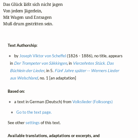
Das Glück läßt sich nicht jagen

Von jedem Jägerlein,

Mit Wagen und Entsagen

Muß drum gestritten sein.
Text Authorship:
by
Joseph Viktor von Scheffel
(1826 - 1886), no title, appears
in
Der Trompeter von Säkkingen
, in
Vierzehntes Stück. Das
Büchlein der Lieder
, in 5.
Fünf Jahre später -- Werners Lieder
aus Welschland
, no. 1 [an adaptation]
Based on:
a text in German (Deutsch) from
Volkslieder (Folksongs)
Go to the text page.
See other
settings
of this text.
Available translations, adaptations or excerpts, and