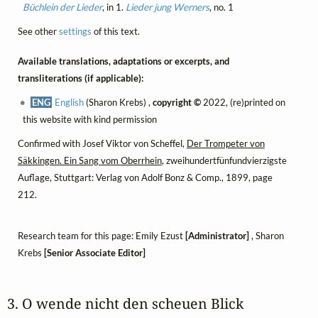
Büchlein der Lieder
, in 1.
Lieder jung Werners
, no. 1
See other
settings
of this text.
Available translations, adaptations or excerpts, and
transliterations (if applicable):
ENG
English
(Sharon Krebs) ,
copyright ©
2022, (re)printed on
this website with kind permission
Confirmed with Josef Viktor von Scheffel,
Der Trompeter von
Säkkingen. Ein Sang vom Oberrhein
, zweihundertfünfundvierzigste
Auflage, Stuttgart: Verlag von Adolf Bonz & Comp., 1899, page
212.
Research team for this page: Emily Ezust
[Administrator]
, Sharon
Krebs
[Senior Associate Editor]
3. O wende nicht den scheuen Blick 