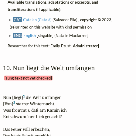
Available translations, adaptations or excerpts, and
transliterations (if applicable):
CAT
Catalan (Català)
(Salvador Pila) ,
copyright ©
2023,
(re)printed on this website with kind permission
ENG
English
[singable] (Natalie Macfarren)
Researcher for this text: Emily Ezust [
Administrator
]
10. Nun liegt die Welt umfangen 
[sung text not yet checked]
1
Nun [liegt]
 die Welt umfangen

2
[Von]
 starrer Winternacht,

Was frommt's, daß am Kamin ich

Entschwund'ner Lieb gedacht?

Das Feuer will erlöschen,

Das letzte Scheit verglüht,
