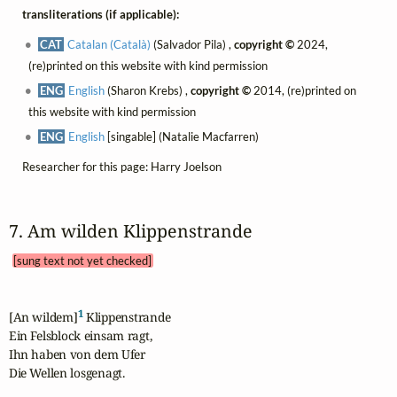
transliterations (if applicable):
CAT
Catalan (Català)
(Salvador Pila) ,
copyright ©
2024,
(re)printed on this website with kind permission
ENG
English
(Sharon Krebs) ,
copyright ©
2014, (re)printed on
this website with kind permission
ENG
English
[singable] (Natalie Macfarren)
Researcher for this page: Harry Joelson
7. Am wilden Klippenstrande 
[sung text not yet checked]
1
[An wildem]
 Klippenstrande

Ein Felsblock einsam ragt,

Ihn haben von dem Ufer

Die Wellen losgenagt.
