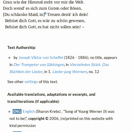
Grau wie der Himmel steht vor mir die Welt.

Doch wend' es sich zum Guten oder Bösen,

6
[Du schlanke Maid, in]
 Treuen denk' ich dein!

  Behüet dich Gott, es wär zu schön gewesen,

  Behüet dich Gott, es hat nicht sollen sein! --
Text Authorship:
by
Joseph Viktor von Scheffel
(1826 - 1886), no title, appears
in
Der Trompeter von Säkkingen
, in
Vierzehntes Stück. Das
Büchlein der Lieder
, in 1.
Lieder jung Werners
, no. 12
See other
settings
of this text.
Available translations, adaptations or excerpts, and
transliterations (if applicable):
ENG
English
(Sharon Krebs) , "Song of Young Werner (It was
not to be)",
copyright ©
2006, (re)printed on this website with
kind permission