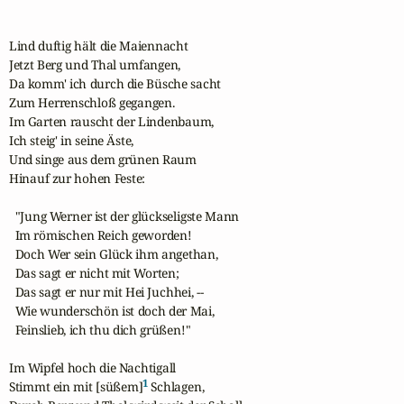
Lind duftig hält die Maiennacht

Jetzt Berg und Thal umfangen,

Da komm' ich durch die Büsche sacht 

Zum Herrenschloß gegangen.

Im Garten rauscht der Lindenbaum,

Ich steig' in seine Äste,

Und singe aus dem grünen Raum

Hinauf zur hohen Feste:

  "Jung Werner ist der glückseligste Mann

  Im römischen Reich geworden!

  Doch Wer sein Glück ihm angethan,

  Das sagt er nicht mit Worten;

  Das sagt er nur mit Hei Juchhei, --

  Wie wunderschön ist doch der Mai,

  Feinslieb, ich thu dich grüßen!"

Im Wipfel hoch die Nachtigall

1
Stimmt ein mit [süßem]
 Schlagen,
