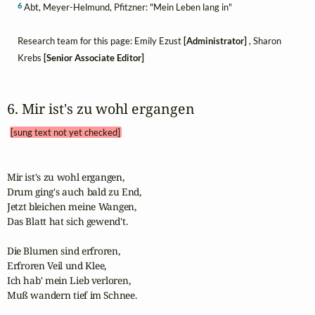
6
Abt, Meyer-Helmund, Pfitzner: "Mein Leben lang in"
Research team for this page: Emily Ezust
[Administrator]
, Sharon
Krebs
[Senior Associate Editor]
6. Mir ist's zu wohl ergangen 
[sung text not yet checked]
Mir ist's zu wohl ergangen,

Drum ging's auch bald zu End,

Jetzt bleichen meine Wangen,

Das Blatt hat sich gewend't.

Die Blumen sind erfroren,

Erfroren Veil und Klee,

Ich hab' mein Lieb verloren,

Muß wandern tief im Schnee.
