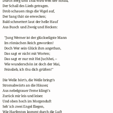
Durch Berg und Thal wird weit der Schall,

Der Schall des Lieds getragen.

Drob schauen rings die Vögel auf,

Der Sang thät sie erwecken;

Bald schmettert laut der helle Hauf

Aus Busch und Zweig und Hecken:

  "Jung Werner ist der glückseligste Mann

  Im römischen Reich geworden!

  Doch Wer sein Glück ihm angethan,

  Das sagt er nicht mit Worten;

  Das sagt er nur mit Hei Juchhei, --

  Wie wunderschön ist doch der Mai,

  Feinslieb, ich thu dich grüßen!"

Die Welle hört's, die Welle bringt's

Stromabwärts an die Häuser,

Aus nebelgrauer Ferne klingt's

Zurück mir leis und leiser.

Und oben hoch im Morgenduft

Seh' ich zwei Engel fliegen,

Wie Harfenton kommt durch die Luft
