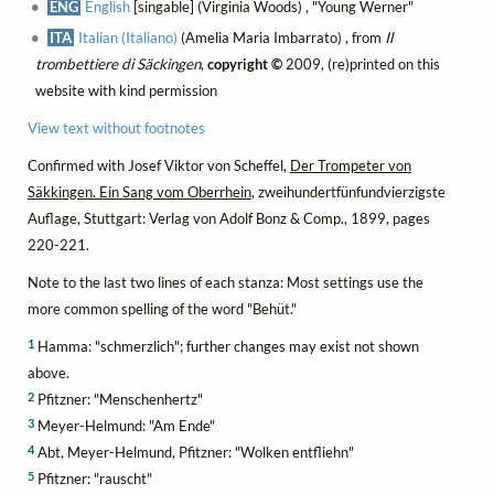
ENG
English
[singable] (Virginia Woods) , "Young Werner"
ITA
Italian (Italiano)
(Amelia Maria Imbarrato) , from
Il
trombettiere di Säckingen
,
copyright ©
2009, (re)printed on this
website with kind permission
View text without footnotes
Confirmed with Josef Viktor von Scheffel,
Der Trompeter von
Säkkingen. Ein Sang vom Oberrhein
, zweihundertfünfundvierzigste
Auflage, Stuttgart: Verlag von Adolf Bonz & Comp., 1899, pages
220-221.
Note to the last two lines of each stanza: Most settings use the
more common spelling of the word "Behüt."
1
Hamma: "schmerzlich"; further changes may exist not shown
above.
2
Pfitzner: "Menschenhertz"
3
Meyer-Helmund: "Am Ende"
4
Abt, Meyer-Helmund, Pfitzner: "Wolken entfliehn"
5
Pfitzner: "rauscht"