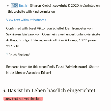
ENG
English
(Sharon Krebs) ,
copyright ©
2020, (re)printed on
this website with kind permission
View text without footnotes
Confirmed with Josef Viktor von Scheffel,
Der Trompeter von
Säkkingen. Ein Sang vom Oberrhein
, zweihundertfünfundvierzigste
Auflage, Stuttgart: Verlag von Adolf Bonz & Comp., 1899, pages
217-218.
1
Bruch: "hellem"
Research team for this page: Emily Ezust
[Administrator]
, Sharon
Krebs
[Senior Associate Editor]
5. Das ist im Leben hässlich eingerichtet 
[sung text not yet checked]