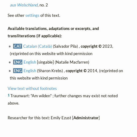
aus Welschland
, no. 2
See other
settings
of this text.
Available translations, adaptations or excerpts, and
transliterations (if applicable):
CAT
Catalan (Català)
(Salvador Pila) ,
copyright ©
2023,
(re)printed on this website with kind permission
ENG
English
[singable] (Natalie Macfarren)
ENG
English
(Sharon Krebs) ,
copyright ©
2014, (re)printed on
this website with kind permission
View text without footnotes
1
Traunwart: "Am wilden" ; further changes may exist not noted
above.
Researcher for this text: Emily Ezust [
Administrator
]