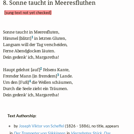
8. Sonne taucht in Meeresfluthen 
[sung text not yet checked]
Sonne taucht in Meeresfluten,

1
Himmel [blitzt]
 in letzten Gluten,

Langsam will der Tag verscheiden,

Ferne Abendglocken läuten.

Dein gedenk' ich, Margaretha!

2
Haupt gelehnt [auf]
 Felsens Kante,

3
Fremder Mann [in fremdem]
 Lande.

4
Um den [Fuß]
 die Wellen schäumen,

Durch die Seele zieht ein Träumen.

Dein gedenk' ich, Margaretha!
Text Authorship:
by
Joseph Viktor von Scheffel
(1826 - 1886), no title, appears
in
Der Trompeter von Säkkingen
, in
Vierzehntes Stück. Das