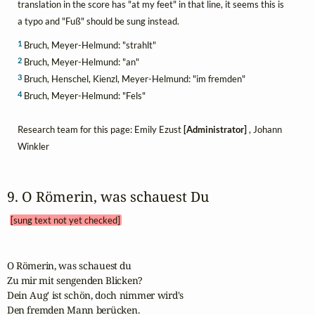
translation in the score has "at my feet" in that line, it seems this is
a typo and "Fuß" should be sung instead.
1
Bruch, Meyer-Helmund: "strahlt"
2
Bruch, Meyer-Helmund: "an"
3
Bruch, Henschel, Kienzl, Meyer-Helmund: "im fremden"
4
Bruch, Meyer-Helmund: "Fels"
Research team for this page: Emily Ezust
[Administrator]
, Johann
Winkler
9. O Römerin, was schauest Du 
[sung text not yet checked]
O Römerin, was schauest du

Zu mir mit sengenden Blicken?

Dein Aug' ist schön, doch nimmer wird's

Den fremden Mann berücken.
