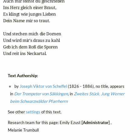
Auch mir stehst du geschrieben

Ins Herz gleich einer Braut,

Es klingt wie junges Lieben

Dein Name mir so traut.

Und stechen mich die Dornen

Und wird mir's draus zu kahl

Geb ich dem Roß die Sporen

Und reit ins Neckartal.
Text Authorship:
by
Joseph Viktor von Scheffel
(1826 - 1886), no title, appears
in
Der Trompeter von Säkkingen
, in
Zweites Stück. Jung Werner
beim Schwarzwälder Pfarrherrn
See other
settings
of this text.
Research team for this page: Emily Ezust
[Administrator]
,
Melanie Trumbull