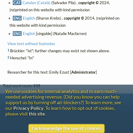
CAT
Catalan (Català)
(Salvador Pila) ,
copyright ©
2024,
(re)printed on this website with kind permission
ENG
English
(Sharon Krebs) ,
copyright ©
2014, (re)printed on
this website with kind permission
ENG
English
[singable] (Natalie Macfarren)
View text without footnotes
1
Brückler: "ist"; further changes may exist not shown above.
2
Henschel: "In"
Researcher for this text: Emily Ezust [
Administrator
]
Total word count:
939
We use cookies for internal analytics and to earn much-
needed advertising revenue. (Did you know you can help
Contact
support us by turning off ad-blockers?) To learn more, see
Copyright
our
Privacy Policy
. To learn how to opt out of cookies,
Privacy
please visit
this site
.
Copyright © 2026 The LiederNet Archive
I acknowledge the use of cookies