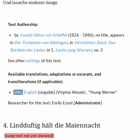
Und lausche meinem Sange.
Text Authorship:
by
Joseph Viktor von Scheffel
(1826 - 1886), no title, appears
in
Der Trompeter von Säkkingen
, in
Vierzehntes Stück. Das
Büchlein der Lieder
, in 1.
Lieder jung Werners
, no. 3
See other
settings
of this text.
Available translations, adaptations or excerpts, and
transliterations (if applicable):
ENG
English
[singable] (Virginia Woods) , "Young Werner"
Researcher for this text: Emily Ezust [
Administrator
]
4. Lindduftig hält die Maiennacht 
[sung text not yet checked]