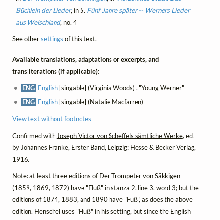
Büchlein der Lieder
, in 5.
Fünf Jahre später -- Werners Lieder
aus Welschland
, no. 4
See other
settings
of this text.
Available translations, adaptations or excerpts, and
transliterations (if applicable):
ENG
English
[singable] (Virginia Woods) , "Young Werner"
ENG
English
[singable] (Natalie Macfarren)
View text without footnotes
Confirmed with
Joseph Victor von Scheffels sämtliche Werke
, ed.
by Johannes Franke, Erster Band, Leipzig: Hesse & Becker Verlag,
1916.
Note: at least three editions of
Der Trompeter von Säkkigen
(1859, 1869, 1872) have "Fluß" in stanza 2, line 3, word 3; but the
editions of 1874, 1883, and 1890 have "Fuß", as does the above
edition. Henschel uses "Fluß" in his setting, but since the English