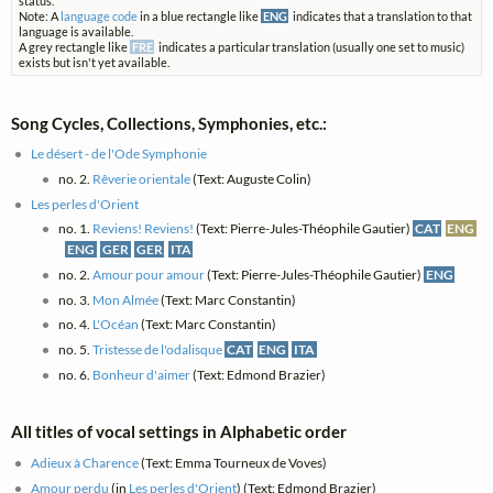
status.
Note: A
language code
in a blue rectangle like
ENG
indicates that a translation to that
language is available.
A grey rectangle like
FRE
indicates a particular translation (usually one set to music)
exists but isn't yet available.
Song Cycles, Collections, Symphonies, etc.:
Le désert - de l'Ode Symphonie
no. 2.
Rêverie orientale
(Text: Auguste Colin)
Les perles d'Orient
no. 1.
Reviens! Reviens!
(Text: Pierre-Jules-Théophile Gautier)
CAT
ENG
ENG
GER
GER
ITA
no. 2.
Amour pour amour
(Text: Pierre-Jules-Théophile Gautier)
ENG
no. 3.
Mon Almée
(Text: Marc Constantin)
no. 4.
L'Océan
(Text: Marc Constantin)
no. 5.
Tristesse de l'odalisque
CAT
ENG
ITA
no. 6.
Bonheur d'aimer
(Text: Edmond Brazier)
All titles of vocal settings in Alphabetic order
Adieux à Charence
(Text: Emma Tourneux de Voves)
Amour perdu
(in
Les perles d'Orient
) (Text: Edmond Brazier)