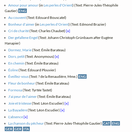
Amour pour amour
(in
Les perles d'Orient
) (Text: Pierre-Jules-Théophile
Gautier)
ENG
Au couvent
(Text: Edouard Bouscatel)
Bonheur d'aimer
(in
Les perles d'Orient
) (Text: Edmond Brazier)
Cri de charité
(Text: Charles Chaubet)
[x]
Der gefallene Engel
(Text: Johann Christoph Grünbaum after Eugène
Hanapier)
Dormez, Marie
(Text: Émile Barateau)
Dors, petit
(Text: Anonymous)
[x]
En chemin
(Text: Émile Barateau)
Éoline
(Text: Édouard Plouvier)
Éveillez-vous
(Text: ? de la Renaudière, Mme.)
ENG
Fleur de bonheur
(Text: Émile Barateau)
Formosa
(Text: Tyrtée Tastet)
J'ai peur de l'aimer
(Text: Émile Barateau)
Joie et tristesse
(Text: Léon Escudier)
[x]
La Bayadère
(Text: Léon Escudier)
[x]
L'absence
[x]
La chanson du pêcheur
(Text: Pierre-Jules-Théophile Gautier)
CAT
ENG
GER
GER
ITA