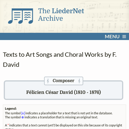
MENU
Texts to Art Songs and Choral Works by F.
David
Composer
𝄞
𝄞
Félicien César David (1810 - 1876)
Legend:
The symbol
[x]
indicates a placeholder for a text that is not yet in the database.
The symbol
⊗
indicates a translation that is missing an original text.
A
*
indicates that a text cannot (yet?) be displayed on this site because of its copyright