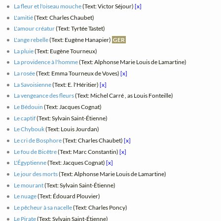
La fleur et l'oiseau mouche
(Text: Victor Séjour)
[x]
L'amitié
(Text: Charles Chaubet)
L'amour créatur
(Text: Tyrtée Tastet)
L'ange rebelle
(Text: Eugène Hanapier)
GER
La pluie
(Text: Eugène Tourneux)
La providence à l'homme
(Text: Alphonse Marie Louis de Lamartine)
La rosée
(Text: Emma Tourneux de Voves)
[x]
La Savoisienne
(Text: E. l'Héritier)
[x]
La vengeance des fleurs
(Text: Michel Carré , as Louis Fonteille)
Le Bédouin
(Text: Jacques Cognat)
Le captif
(Text: Sylvain Saint-Étienne)
Le Chybouk
(Text: Louis Jourdan)
Le cri de Bosphore
(Text: Charles Chaubet)
[x]
Le fou de Bicêtre
(Text: Marc Constantin)
[x]
L'Égyptienne
(Text: Jacques Cognat)
[x]
Le jour des morts
(Text: Alphonse Marie Louis de Lamartine)
Le mourant
(Text: Sylvain Saint-Étienne)
Le nuage
(Text: Édouard Plouvier)
Le pêcheur à sa nacelle
(Text: Charles Poncy)
Le Pirate
(Text: Sylvain Saint-Étienne)