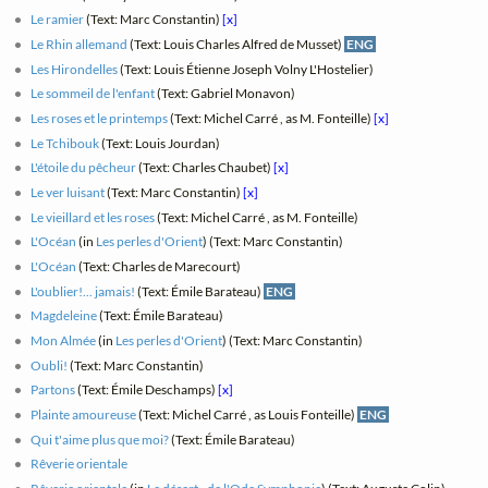
Le ramier
(Text: Marc Constantin)
[x]
Le Rhin allemand
(Text: Louis Charles Alfred de Musset)
ENG
Les Hirondelles
(Text: Louis Étienne Joseph Volny L'Hostelier)
Le sommeil de l'enfant
(Text: Gabriel Monavon)
Les roses et le printemps
(Text: Michel Carré , as M. Fonteille)
[x]
Le Tchibouk
(Text: Louis Jourdan)
L'étoile du pêcheur
(Text: Charles Chaubet)
[x]
Le ver luisant
(Text: Marc Constantin)
[x]
Le vieillard et les roses
(Text: Michel Carré , as M. Fonteille)
L'Océan
(in
Les perles d'Orient
) (Text: Marc Constantin)
L'Océan
(Text: Charles de Marecourt)
L'oublier!... jamais!
(Text: Émile Barateau)
ENG
Magdeleine
(Text: Émile Barateau)
Mon Almée
(in
Les perles d'Orient
) (Text: Marc Constantin)
Oubli!
(Text: Marc Constantin)
Partons
(Text: Émile Deschamps)
[x]
Plainte amoureuse
(Text: Michel Carré , as Louis Fonteille)
ENG
Qui t'aime plus que moi?
(Text: Émile Barateau)
Rêverie orientale