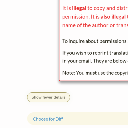
It is
illegal
to copy and dist
permission. It is
also illegal
name of the author or trans
To inquire about permissions 
If you wish to reprint transla
in your email. They are below 
Note: You
must
use the copyr
Show fewer details
Choose for Diff