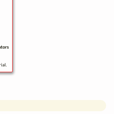
ators
ial.