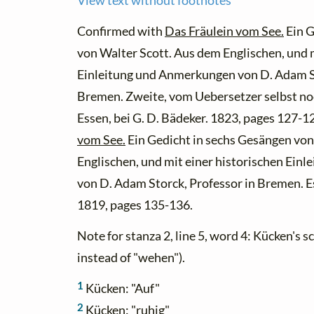
View text without footnotes
Confirmed with
Das Fräulein vom See.
Ein G
von Walter Scott. Aus dem Englischen, und m
Einleitung und Anmerkungen von D. Adam St
Bremen. Zweite, vom Uebersetzer selbst no
Essen, bei G. D. Bädeker. 1823, pages 127-1
vom See.
Ein Gedicht in sechs Gesängen von
Englischen, und mit einer historischen Ein
von D. Adam Storck, Professor in Bremen. Es
1819, pages 135-136.
Note for stanza 2, line 5, word 4: Kücken's s
instead of "wehen").
1
Kücken: "Auf"
2
Kücken: "ruhig"