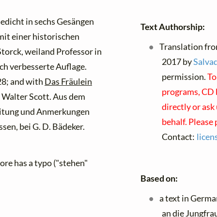
edicht in sechs Gesängen
Text Authorship:
it einer historischen
Translation fro
orck, weiland Professor in
2017 by
Salvad
ch verbesserte Auflage.
permission.
To
28; and with
Das Fräulein
programs, CD b
 Walter Scott. Aus dem
directly or ask
leitung und Anmerkungen
behalf. Please
sen, bei G. D. Bädeker.
Contact:
lice
core has a typo ("stehen"
Based on:
a text in Germa
an die Jungfrau