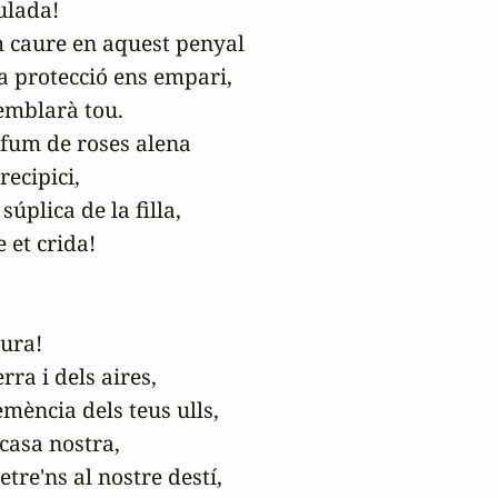
lada!

caure en aquest penyal

va protecció ens empari,

emblarà tou.

fum de roses alena

ecipici,

úplica de la filla,

et crida!

ura!

rra i dels aires,

emència dels teus ulls,

casa nostra,

re'ns al nostre destí,
