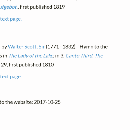
ufgebot.
, first published 1819
text page.
h by
Walter Scott, Sir
(1771 - 1832), "Hymn to the
s in
The Lady of the Lake
, in 3.
Canto Third. The
. 29, first published 1810
text page.
 to the website: 2017-10-25