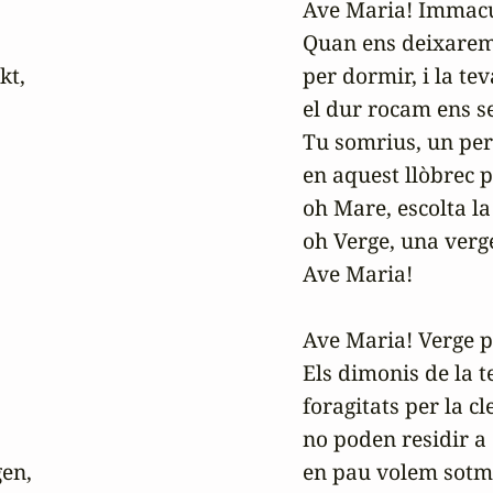
Ave Maria! Immacu
Quan ens deixarem 
t,

per dormir, i la te
el dur rocam ens s
Tu somrius, un per
en aquest llòbrec pr
oh Mare, escolta la s
oh Verge, una verge 
Ave Maria!

Ave Maria! Verge p
Els dimonis de la te
foragitats per la cl
no poden residir a 
en,

en pau volem sotmet