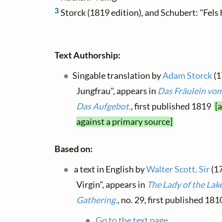
3
Storck (1819 edition), and Schubert: "Fels
Text Authorship:
Singable translation by
Adam Storck
(1
Jungfrau", appears in
Das Fräulein vo
Das Aufgebot.
, first published 1819
[
against a primary source]
Based on:
a text in English by
Walter Scott, Sir
(17
Virgin", appears in
The Lady of the Lak
Gathering.
, no. 29, first published 181
Go to the text page.