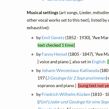
Musical settings
(art songs, Lieder, mélodies
other vocal works set to this text), listed b
exhaustive):
by
Emil Genetz
(1852 - 1930), "Ave Mari
text checked 1 time]
by
Fanny Hensel
(1805 - 1847), "Ave Ma
[ voice and piano ], also set in
English
by
Johann Wenzeslaus Kalliwoda
(1801
197 (
3 Gesänge für 2 Sopranstimmen
)
sopranos and piano ]
[sung text not y
by
Friedrich Wilhelm Kücken
(1810 - 18
(
Fünf Lieder und Gesänge für eine Sop