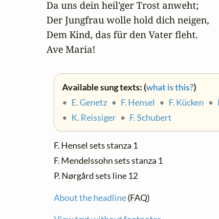
Da uns dein heil'ger Trost anweht;

Der Jungfrau wolle hold dich neigen,

Dem Kind, das für den Vater fleht.

Ave Maria!
Available sung texts: (
what is this?
)
•
E. Genetz
•
F. Hensel
•
F. Kücken
•
•
K. Reissiger
•
F. Schubert
F. Hensel sets stanza 1
F. Mendelssohn sets stanza 1
P. Nørgård sets line 12
About the headline
(FAQ)