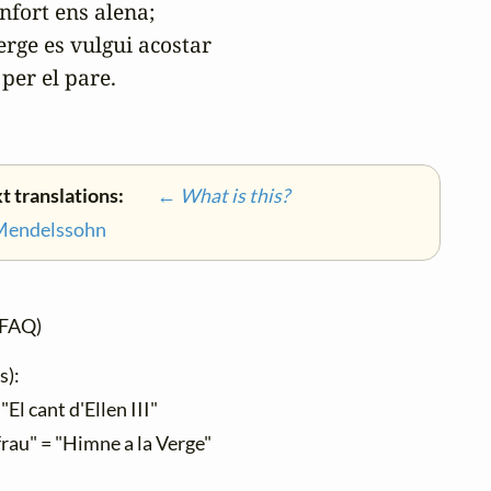
nfort ens alena;

rge es vulgui acostar

per el pare.

t translations:
← What is this?
 Mendelssohn
FAQ)
s):
"El cant d'Ellen III"
rau" = "Himne a la Verge"