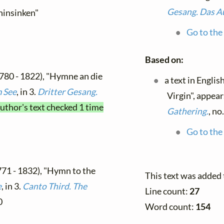
Gesang. Das A
 hinsinken"
Go to the 
Based on:
780 - 1822), "Hymne an die
a text in Englis
m See
, in 3.
Dritter Gesang.
Virgin", appear
author's text checked 1 time
Gathering.
, no
Go to the 
71 - 1832), "Hymn to the
This text was added
e
, in 3.
Canto Third. The
Line count:
27
0
Word count:
154