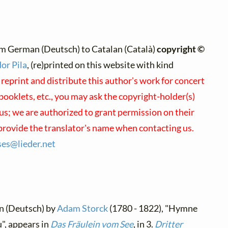
m German (Deutsch) to Catalan (Català)
copyright ©
or Pila
, (re)printed on this website with kind
 reprint and distribute this author's work for concert
ooklets, etc., you may ask the copyright-holder(s)
 us; we are authorized to grant permission on their
 provide the translator's name when contacting us.
nses@
lieder.
net
n (Deutsch) by
Adam Storck
(1780 - 1822), "Hymne
", appears in
Das Fräulein vom See
, in 3.
Dritter