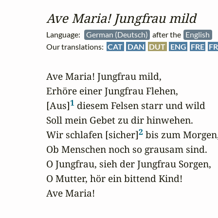
Ave Maria! Jungfrau mild
Language:
German (Deutsch)
after the
English
Our translations:
CAT
DAN
DUT
ENG
FRE
FR
Ave Maria! Jungfrau mild,

Erhöre einer Jungfrau Flehen,

1
[Aus]
 diesem Felsen starr und wild

Soll mein Gebet zu dir hinwehen.

2
Wir schlafen [sicher]
 bis zum Morgen,
Ob Menschen noch so grausam sind.

O Jungfrau, sieh der Jungfrau Sorgen,

O Mutter, hör ein bittend Kind! 

Ave Maria!
