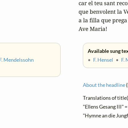
car el teu sant reco
que benvolent la Ve
a la filla que prega 
Ave Maria!
Available sung tex
F. Mendelssohn
•
F. Hensel
•
F.
About the headline
(
Translations of title(
"Ellens Gesang III" = 
"Hymne an die Jungf