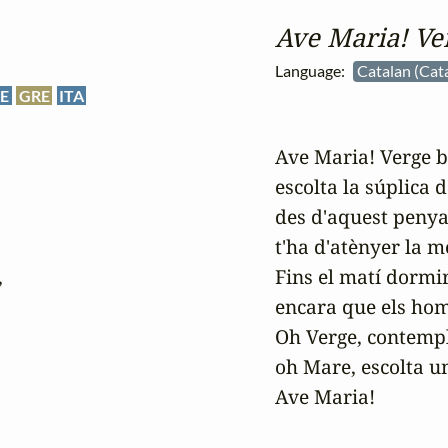
Ave Maria! Ve
Language:
Catalan (Cat
E
GRE
ITA
Ave Maria! Verge b
escolta la súplica d
des d'aquest penyal 
t'ha d'atènyer la m


Fins el matí dormir
encara que els home
Oh Verge, contempla
oh Mare, escolta una
Ave Maria!
