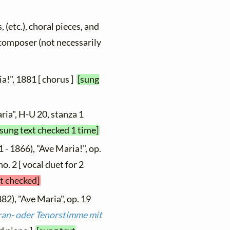
, (etc.), choral pieces, and
y composer (not necessarily
a!", 1881 [ chorus ]
[sung
ria", H-U 20, stanza 1
[sung text checked 1 time]
 - 1866), "Ave Maria!", op.
 no. 2 [ vocal duet for 2
et checked]
82), "Ave Maria", op. 19
ran- oder Tenorstimme mit