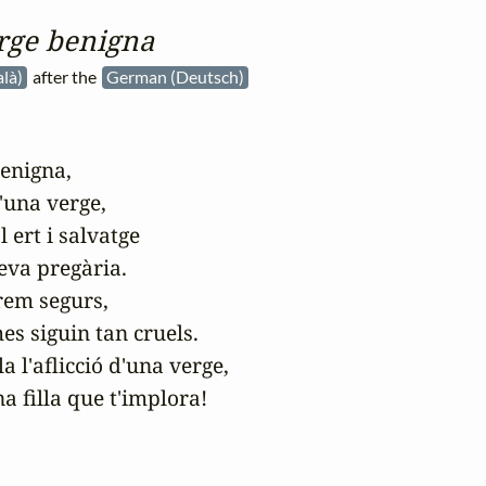
rge benigna
alà)
after the
German (Deutsch)
enigna,

'una verge,

ert i salvatge

eva pregària.

em segurs,

s siguin tan cruels.

 l'aflicció d'una verge,

 filla que t'implora!
