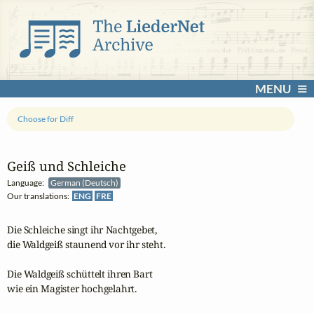
MENU
Choose for Diff
Geiß und Schleiche
Language:
German (Deutsch)
Our translations:
ENG
FRE
Die Schleiche singt ihr Nachtgebet,

die Waldgeiß staunend vor ihr steht.

Die Waldgeiß schüttelt ihren Bart

wie ein Magister hochgelahrt.
