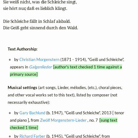
Sie weiß nicht, was die Schleiche singt,

sie hört nur, daß es lieblich klingt.

Die Schleiche fällt in Schlaf alsbald.

Die Geiß geht sinnend durch den Wald.
Text Authorship:
by
Christian Morgenstern
(1871 - 1914), "Geiß und Schleiche",
appears in
Galgenlieder
[author's text checked 1 time against a
primary source]
Musical settings
(art songs, Lieder, mélodies, (etc.), choral pieces,
and other vocal works set to this text), listed by composer (not
necessarily exhaustive):
by
Gary Bachlund
(b. 1947), "Geiß und Schleiche", 2013 [ tenor
and piano ], from
Zwölf Morgenstern-Lieder
, no. 7
[sung text
checked 1 time]
by
Richard Farber
(b. 1945), "Geiß und Schleiche", from