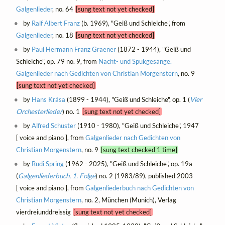
Galgenlieder
, no. 64
[sung text not yet checked]
by
Ralf Albert Franz
(b. 1969), "Geiß und Schleiche", from
Galgenlieder
, no. 18
[sung text not yet checked]
by
Paul Hermann Franz Graener
(1872 - 1944), "Geiß und
Schleiche", op. 79 no. 9, from
Nacht- und Spukgesänge.
Galgenlieder nach Gedichten von Christian Morgenstern
, no. 9
[sung text not yet checked]
by
Hans Krása
(1899 - 1944), "Geiß und Schleiche", op. 1 (
Vier
Orchesterlieder
) no. 1
[sung text not yet checked]
by
Alfred Schuster
(1910 - 1980), "Geiß und Schleiche", 1947
[ voice and piano ], from
Galgenlieder nach Gedichten von
Christian Morgenstern
, no. 9
[sung text checked 1 time]
by
Rudi Spring
(1962 - 2025), "Geiß und Schleiche", op. 19a
(
Galgenliederbuch, 1. Folge
) no. 2 (1983/89), published 2003
[ voice and piano ], from
Galgenliederbuch nach Gedichten von
Christian Morgenstern
, no. 2, München (Munich), Verlag
vierdreiunddreissig
[sung text not yet checked]