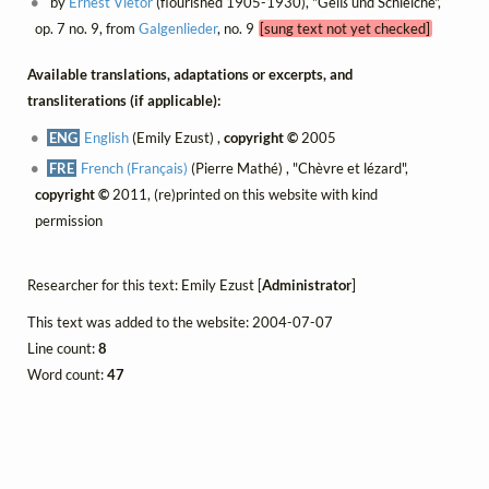
by
Ernest Vietor
(flourished 1905-1930), "Geiß und Schleiche",
op. 7 no. 9, from
Galgenlieder
, no. 9
[sung text not yet checked]
Available translations, adaptations or excerpts, and
transliterations (if applicable):
ENG
English
(Emily Ezust) ,
copyright ©
2005
FRE
French (Français)
(Pierre Mathé) , "Chèvre et lézard",
copyright ©
2011, (re)printed on this website with kind
permission
Researcher for this text: Emily Ezust [
Administrator
]
This text was added to the website: 2004-07-07
Line count:
8
Word count:
47